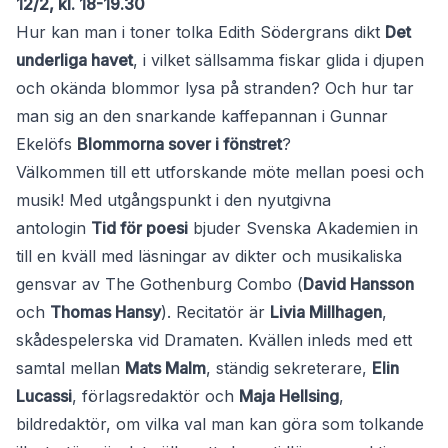
12/2, kl. 18-19.30
Hur kan man i toner tolka Edith Södergrans dikt
Det
underliga havet
, i vilket sällsamma fiskar glida i djupen
och okända blommor lysa på stranden? Och hur tar
man sig an den snarkande kaffepannan i Gunnar
Ekelöfs
Blommorna sover i fönstret
?
Välkommen till ett utforskande möte mellan poesi och
musik! Med utgångspunkt i den nyutgivna
antologin
Tid för poesi
bjuder Svenska Akademien in
till en kväll med läsningar av dikter och musikaliska
gensvar av The Gothenburg Combo (
David Hansson
och
Thomas Hansy
). Recitatör är
Livia Millhagen
,
skådespelerska vid Dramaten. Kvällen inleds med ett
samtal mellan
Mats Malm
, ständig sekreterare,
Elin
Lucassi
, förlagsredaktör och
Maja Hellsing
,
bildredaktör, om vilka val man kan göra som tolkande