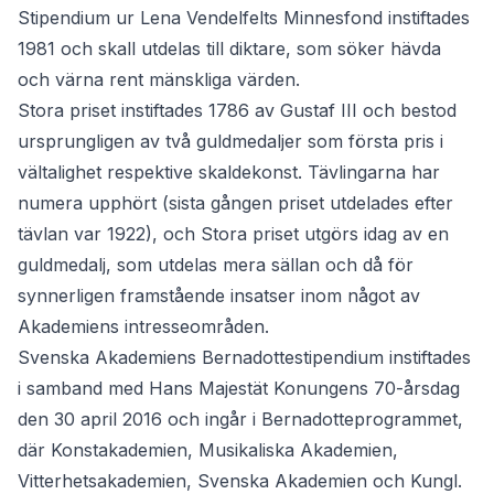
Stipendium ur Lena Vendelfelts Minnesfond
instiftades
1981 och skall utdelas till diktare, som söker hävda
och värna rent mänskliga värden.
Stora priset
instiftades 1786 av Gustaf III och bestod
ursprungligen av två guldmedaljer som första pris i
vältalighet respektive skaldekonst. Tävlingarna har
numera upphört (sista gången priset utdelades efter
tävlan var 1922), och Stora priset utgörs idag av en
guldmedalj, som utdelas mera sällan och då för
synnerligen framstående insatser inom något av
Akademiens intresseområden.
Svenska Akademiens Bernadottestipendium
instiftades
i samband med Hans Majestät Konungens 70-årsdag
den 30 april 2016 och ingår i Bernadotteprogrammet,
där Konstakademien, Musikaliska Akademien,
Vitterhetsakademien, Svenska Akademien och Kungl.