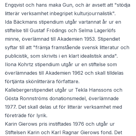
Engqvist och hans maka Gun, och är avsett att "stödja
litterär verksamhet inbegripet kulturjournalistik".
Ida Bäckmans stipendium
utgår vartannat år ur en
stiftelse till Gustaf Frödings och Selma Lagerlöfs
minne, överlämnad till Akademien 1953. Stipendiet
syftar till att "främja framstående svensk litteratur och
publicistik, som skrivits i en klart idealistisk anda".
Ilona Kohrtz stipendium
utgår ur en stiftelse som
överlämnades till Akademien 1962 och skall tilldelas
förtjänta skönlitterära författare.
Kallebergerstipendiet
utgår ur Tekla Hanssons och
Gösta Ronnströms donationsmedel, överlämnade
1977. Det skall delas ut för litterär verksamhet med
företräde för lyrik.
Karin Gierows pris
instiftades 1976 och utgår ur
Stiftelsen Karin och Karl Ragnar Gierows fond. Det