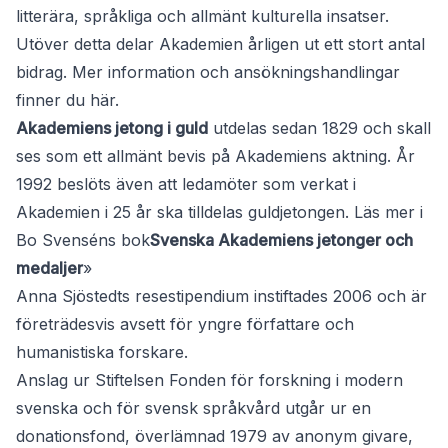
litterära, språkliga och allmänt kulturella insatser.
Utöver detta delar Akademien årligen ut ett stort antal
bidrag. Mer information och ansökningshandlingar
finner du
här
.
Akademiens jetong i guld
utdelas sedan 1829 och skall
ses som ett allmänt bevis på Akademiens aktning. År
1992 beslöts även att ledamöter som verkat i
Akademien i 25 år ska tilldelas guldjetongen. Läs mer i
Bo Svenséns bok
Svenska Akademiens jetonger och
medaljer
»
Anna Sjöstedts resestipendium
instiftades 2006 och är
företrädesvis avsett för yngre författare och
humanistiska forskare.
Anslag ur Stiftelsen Fonden för forskn
ing i modern
svenska och för svensk språkvård
utgår ur en
donationsfond, överlämnad 1979 av anonym givare,