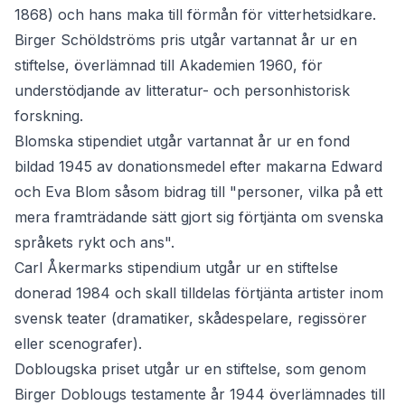
1868) och hans maka till förmån för vitterhetsidkare.
Birger Schöldströms pris
utgår vartannat år ur en
stiftelse, överlämnad till Akademien 1960, för
understödjande av litteratur- och personhistorisk
forskning.
Blomska stipendiet
utgår vartannat år ur en fond
bildad 1945 av donationsmedel efter makarna Edward
och Eva Blom såsom bidrag till "personer, vilka på ett
mera framträdande sätt gjort sig förtjänta om svenska
språkets rykt och ans".
Carl Åkermarks stipendium
utgår ur en stiftelse
donerad 1984 och skall tilldelas förtjänta artister inom
svensk teater (dramatiker, skådespelare, regissörer
eller scenografer).
Doblougska priset
utgår ur en stiftelse, som genom
Birger Doblougs testamente år 1944 överlämnades till