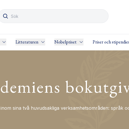
Litteraturen
Nobelpriset
Priser och stipendie
demiens bokutgi
nom sina två huvudsakliga verksamhetsområden: språk och 