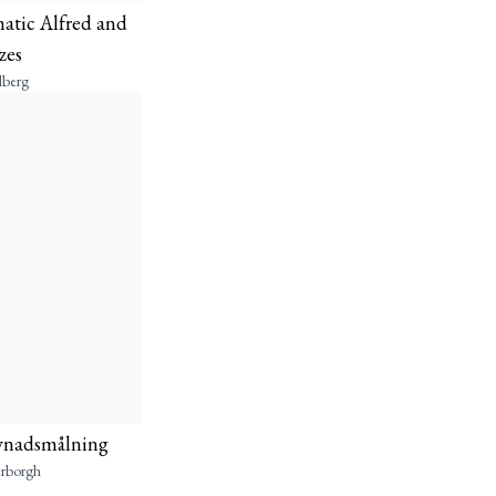
tic Alfred and
zes
lberg
evnadsmålning
erborgh