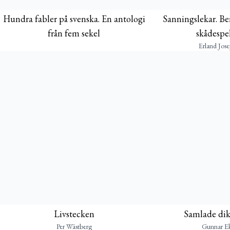
Hundra fabler på svenska. En antologi
Sanningslekar. Ber
från fem sekel
skådespel
Erland Jos
Livstecken
Samlade dik
Per Wästberg
Gunnar Ek