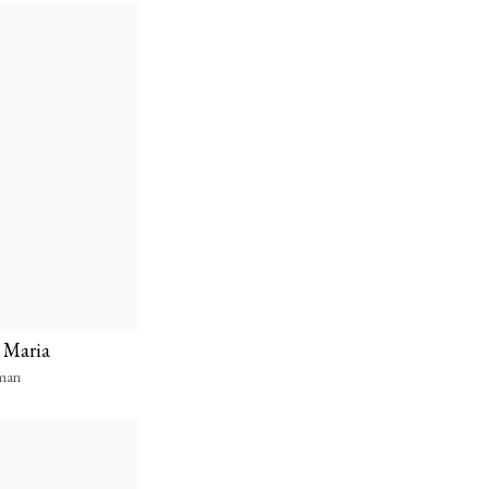
l Maria
man