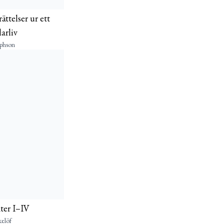
ättelser ur ett
arliv
ephson
ter I–IV
elöf