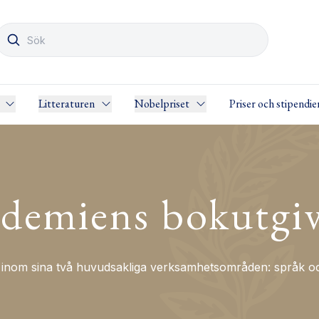
Litteraturen
Nobelpriset
Priser och stipendie
demiens bokutgi
nom sina två huvudsakliga verksamhetsområden: språk och 