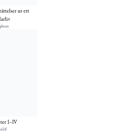
ättelser ur ett
arliv
ephson
ter I–IV
elöf