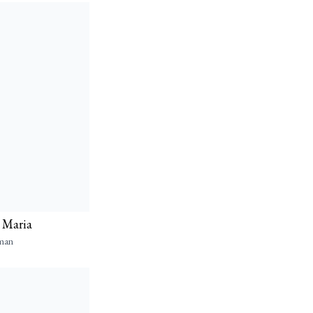
l Maria
man