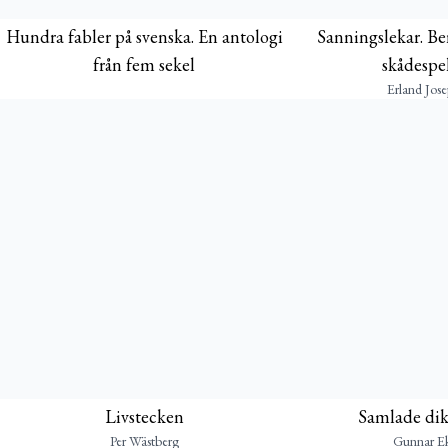
Hundra fabler på svenska. En antologi
Sanningslekar. Ber
från fem sekel
skådespel
Erland Jos
Livstecken
Samlade dik
Per Wästberg
Gunnar Ek