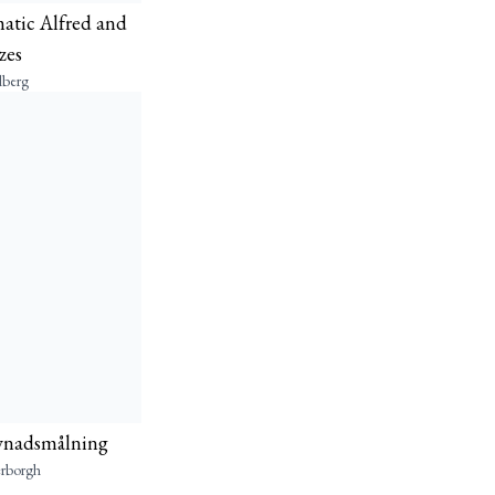
tic Alfred and
zes
lberg
evnadsmålning
erborgh