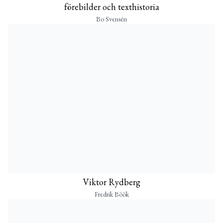
förebilder och texthistoria
Bo Svensén
Viktor Rydberg
Fredrik Böök