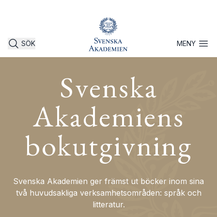
SÖK
MENY
Öppna 
Svenska
Akademiens
bokutgivning
Svenska Akademien ger främst ut böcker inom sina
två huvudsakliga verksamhetsområden: språk och
litteratur.