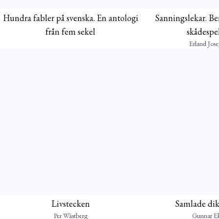
Hundra fabler på svenska. En antologi
Sanningslekar. Ber
från fem sekel
skådespel
Erland Jos
Livstecken
Samlade dik
Per Wästberg
Gunnar Ek