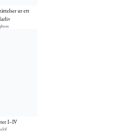
ättelser ur ett
arliv
ephson
ter I–IV
elöf