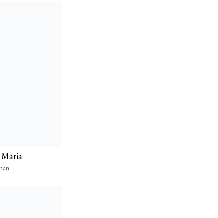
l Maria
man