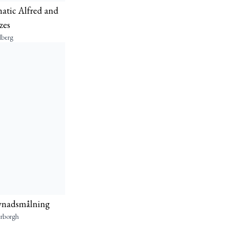
tic Alfred and
zes
lberg
evnadsmålning
erborgh