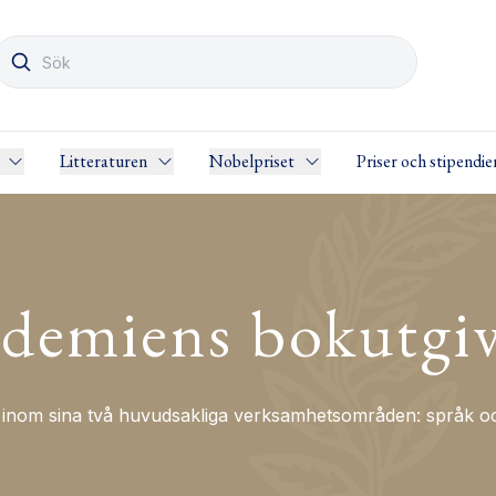
Litteraturen
Nobelpriset
Priser och stipendie
demiens bokutgi
nom sina två huvudsakliga verksamhetsområden: språk och 