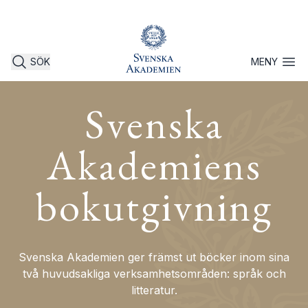
SÖK
MENY
Öppna 
Svenska
Akademiens
bokutgivning
Svenska Akademien ger främst ut böcker inom sina
två huvudsakliga verksamhetsområden: språk och
litteratur.