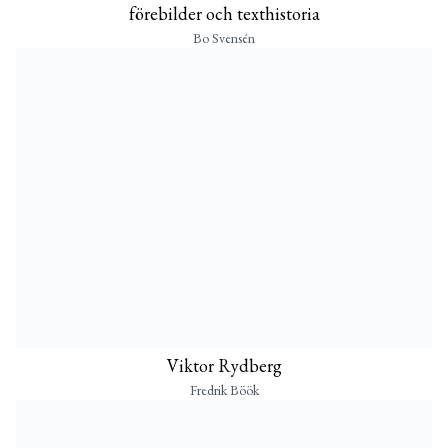
förebilder och texthistoria
Bo Svensén
Viktor Rydberg
Fredrik Böök