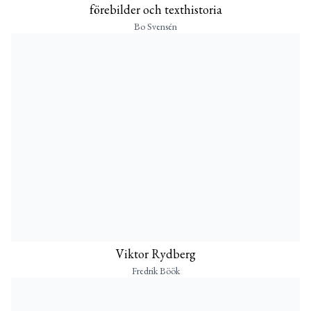
förebilder och texthistoria
Bo Svensén
Viktor Rydberg
Fredrik Böök