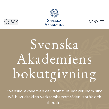
SÖK
MENY
Öppna 
Svenska
Akademiens
bokutgivning
Svenska Akademien ger främst ut böcker inom sina
två huvudsakliga verksamhetsområden: språk och
litteratur.