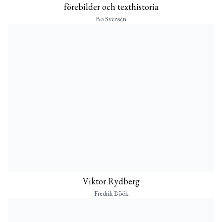
förebilder och texthistoria
Bo Svensén
Viktor Rydberg
Fredrik Böök