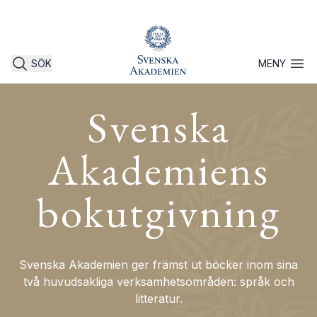
SÖK
MENY
Öppna 
Svenska
Akademiens
bokutgivning
Svenska Akademien ger främst ut böcker inom sina
två huvudsakliga verksamhetsområden: språk och
litteratur.