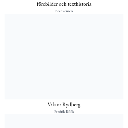
förebilder och texthistoria
Bo Svensén
Viktor Rydberg
Fredrik Böök