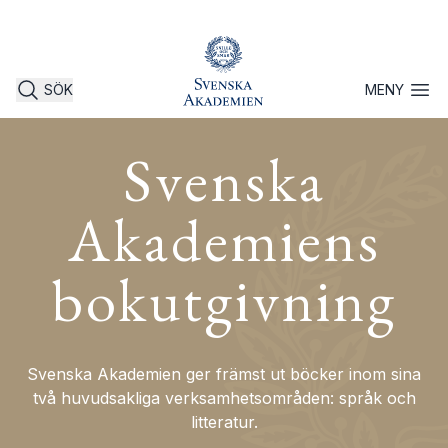
SÖK
MENY
Öppna 
Svenska
Akademiens
bokutgivning
Svenska Akademien ger främst ut böcker inom sina
två huvudsakliga verksamhetsområden: språk och
litteratur.