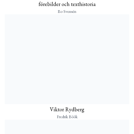
förebilder och texthistoria
Bo Svensén
Viktor Rydberg
Fredrik Böök