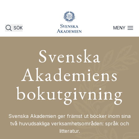
SÖK
MENY
Öppna 
Svenska
Akademiens
bokutgivning
Svenska Akademien ger främst ut böcker inom sina
två huvudsakliga verksamhetsområden: språk och
litteratur.