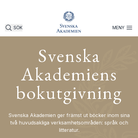
SÖK
MENY
Öppna 
Svenska
Akademiens
bokutgivning
Svenska Akademien ger främst ut böcker inom sina
två huvudsakliga verksamhetsområden: språk och
litteratur.