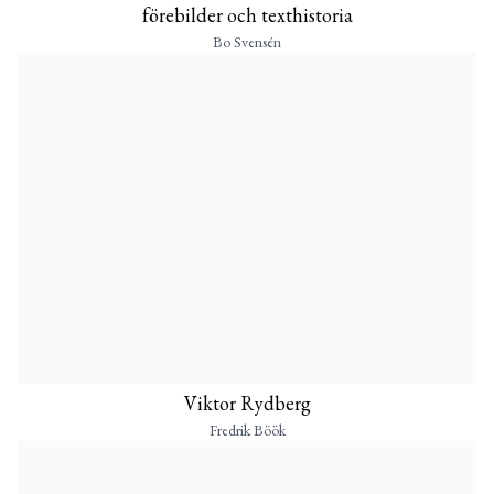
förebilder och texthistoria
Bo Svensén
Viktor Rydberg
Fredrik Böök