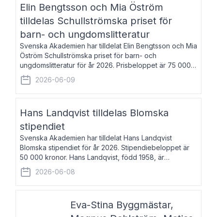
Elin Bengtsson och Mia Öström
tilldelas Schullströmska priset för
barn- och ungdomslitteratur
Svenska Akademien har tilldelat Elin Bengtsson och Mia
Öström Schullströmska priset för barn- och
ungdomslitteratur för år 2026. Prisbeloppet är 75 000
kronor vardera. Elin Bengtsson, född 1987, är författare
2026-06-09
och forskare i genusvetenskap.
Hans Landqvist tilldelas Blomska
stipendiet
Svenska Akademien har tilldelat Hans Landqvist
Blomska stipendiet för år 2026. Stipendiebeloppet är
50 000 kronor. Hans Landqvist, född 1958, är
professor i svenska vid Göteborgs universitet. Han
2026-06-08
disputerade år 2000 på avhandlingen Författn
Eva-Stina Byggmästar,