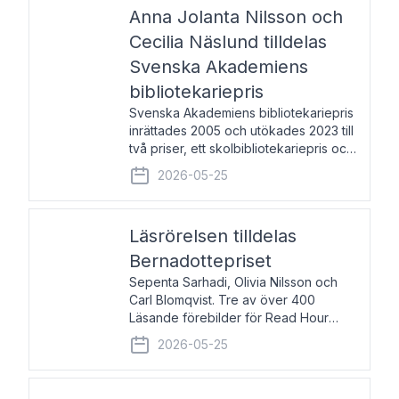
pristagarna äger rum under
Anna Jolanta Nilsson och
Cecilia Näslund tilldelas
Svenska Akademiens
bibliotekariepris
Svenska Akademiens bibliotekariepris
inrättades 2005 och utökades 2023 till
två priser, ett skolbibliotekariepris och
ett folkbibliotekariepris. Priserna skall
2026-05-25
tilldelas bibliotekarier vid svenska folk-
och skolbibliotek som gjort värdefull
Läsrörelsen tilldelas
Bernadottepriset
Sepenta Sarhadi, Olivia Nilsson och
Carl Blomqvist. Tre av över 400
Läsande förebilder för Read Hour
Sverige. Foto: Michael Wall. Den ideella
2026-05-25
föreningen Läsrörelsen tilldelas
Bernadottepriset 2026 för att den
under ett kvarts sekel gjort re