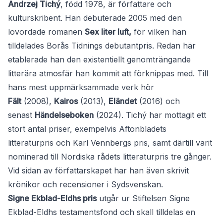
Andrzej Tichý
, född 1978, är författare och
kulturskribent. Han debuterade 2005 med den
lovordade romanen
Sex liter luft,
för vilken han
tilldelades Borås Tidnings debutantpris. Redan här
etablerade han den existentiellt genomträngande
litterära atmosfär han kommit att förknippas med. Till
hans mest uppmärksammade verk hör
Fält
(2008),
Kairos
(2013),
Eländet
(2016) och
senast
Händelseboken
(2024). Tichý har mottagit ett
stort antal priser, exempelvis Aftonbladets
litteraturpris och Karl Vennbergs pris, samt därtill varit
nominerad till Nordiska rådets litteraturpris tre gånger.
Vid sidan av författarskapet har han även skrivit
krönikor och recensioner i Sydsvenskan.
Signe Ekblad-Eldhs pris
utgår ur Stiftelsen Signe
Ekblad-Eldhs testamentsfond och skall tilldelas en