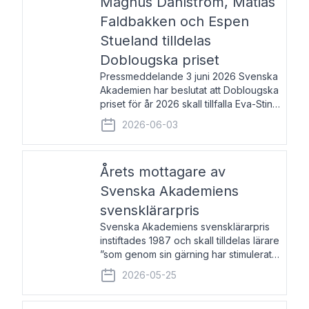
Magnus Dahlström, Matias
Faldbakken och Espen
Stueland tilldelas
Doblougska priset
Pressmeddelande 3 juni 2026 Svenska
Akademien har beslutat att Doblougska
priset för år 2026 skall tillfalla Eva-Stina
Byggmästar, Magnus Dahlström, Matias
2026-06-03
Faldbakken samt Espen Stueland.
Prisbeloppet är 200 000 svenska
kronor per mottagare
Årets mottagare av
Svenska Akademiens
svensklärarpris
Svenska Akademiens svensklärarpris
instiftades 1987 och skall tilldelas lärare
”som genom sin gärning har stimulerat
intresset hos unga människor för
2026-05-25
svenska språket och litteraturen”.
Prisutdelning och samtal med