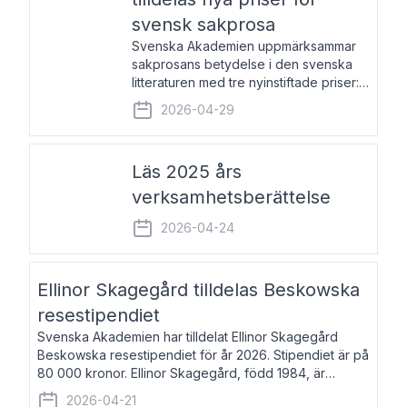
svensk sakprosa
Svenska Akademien uppmärksammar
sakprosans betydelse i den svenska
litteraturen med tre nyinstiftade priser:
Svenska Akademiens pris till
2026-04-29
framstående författare av svensk
sakprosa som i år går till Magnus
Västerbro, Svenska Akademiens pris
Läs 2025 års
verksamhetsberättelse
2026-04-24
Ellinor Skagegård tilldelas Beskowska
resestipendiet
Svenska Akademien har tilldelat Ellinor Skagegård
Beskowska resestipendiet för år 2026. Stipendiet är på
80 000 kronor. Ellinor Skagegård, född 1984, är
författare, journalist och musiker. Hon skriver
2026-04-21