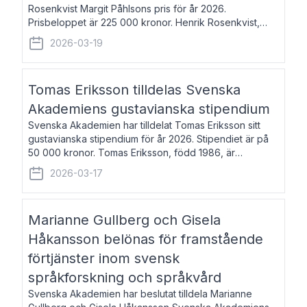
Rosenkvist Margit Påhlsons pris för år 2026.
Prisbeloppet är 225 000 kronor. Henrik Rosenkvist,
född 1965, är professor i nordiska språk vid Göteborgs
2026-03-19
universitet. Han disputerade 2004 på avhan
Tomas Eriksson tilldelas Svenska
Akademiens gustavianska stipendium
Svenska Akademien har tilldelat Tomas Eriksson sitt
gustavianska stipendium för år 2026. Stipendiet är på
50 000 kronor. Tomas Eriksson, född 1986, är
projektledare inom marknadsföring och författare och
2026-03-17
utkom i fjol med boken Syndabocken.
Marianne Gullberg och Gisela
Håkansson belönas för framstående
förtjänster inom svensk
språkforskning och språkvård
Svenska Akademien har beslutat tilldela Marianne