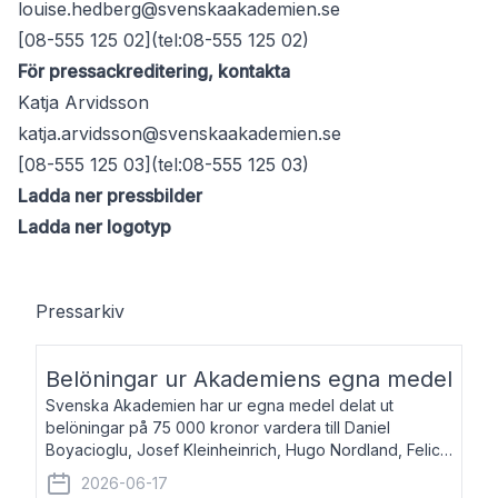
louise.hedberg@svenskaakademien.se
[08-555 125 02](tel:08-555 125 02)
För pressackreditering, kontakta
Katja Arvidsson
katja.arvidsson@svenskaakademien.se
[08-555 125 03](tel:08-555 125 03)
Ladda ner pressbilder
Ladda ner logotyp
Pressarkiv
Belöningar ur Akademiens egna medel
Svenska Akademien har ur egna medel delat ut
belöningar på 75 000 kronor vardera till Daniel
Boyacioglu, Josef Kleinheinrich, Hugo Nordland, Felicia
Stenroth och Svante Strandberg. Daniel Boyacioglu,
2026-06-17
född 1981, är poet och scenartist. Josef