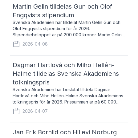
talar om språk och poesi – o
Martin Gelin tilldelas Gun och Olof
Engqvists stipendium
Svenska Akademien har tilldelat Martin Gelin Gun och
Olof Engqvists stipendium för år 2026.
Stipendiebeloppet är på 200 000 kronor. Martin Gelin,
född 1978, är journalist och författare. Han lever
2026-04-08
numera i Paris men var under många år bosat
Dagmar Hartlová och Miho Hellén-
Halme tilldelas Svenska Akademiens
tolkningspris
Svenska Akademien har beslutat tilldela Dagmar
Hartlová och Miho Hellén-Halme Svenska Akademiens
tolkningspris för år 2026. Prissumman är på 60 000
kronor var. Dagmar Hartlová, född 1951, översätter
2026-04-07
huvudsakligen från svenska till tjeckiska
Jan Erik Bornlid och Hillevi Norburg