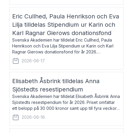
Eric Cullhed, Paula Henrikson och Eva
Lilja tilldelas Stipendium ur Karin och
Karl Ragnar Gierows donationsfond
Svenska Akademien har tilldelat Eric Cullhed, Paula
Henrikson och Eva Lilja Stipendium ur Karin och Karl
Ragnar Gierows donationsfond för år 2026.
Stipendiebeloppet är på 70 000 kronor vardera. Eric
2026-06-17
Cullhed, född 1985, är professor i grekis
Elisabeth Åsbrink tilldelas Anna
Sjöstedts resestipendium
Svenska Akademien har tilldelat Elisabeth Åsbrink Anna
Sjöstedts resestipendium för år 2026. Priset omfattar
ett belopp på 30 000 kronor samt upp till fyra veckors
fri vistelse i Akademiens lägenhet i Berlin. Elisabeth
2026-06-16
Åsbrink, född 1965 oc