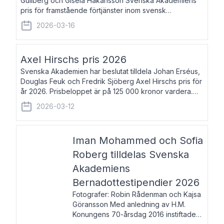
Gullberg och Gisela Håkansson Svenska Akademiens
pris för framstående förtjänster inom svensk
språkforskning och språkvård till minne av Carl Gabriel
2026-03-16
och Karin Forsberg för år 2026. Prissumma
Axel Hirschs pris 2026
Svenska Akademien har beslutat tilldela Johan Erséus,
Douglas Feuk och Fredrik Sjöberg Axel Hirschs pris för
år 2026. Prisbeloppet är på 125 000 kronor vardera.
Johan Erséus, född 1959, är fackboksförfattare och
2026-03-12
journalist med mångårigt för
Iman Mohammed och Sofia
Roberg tilldelas Svenska
Akademiens
Bernadottestipendier 2026
Fotografer: Robin Rådenman och Kajsa
Göransson Med anledning av H.M.
Konungens 70-årsdag 2016 instiftade