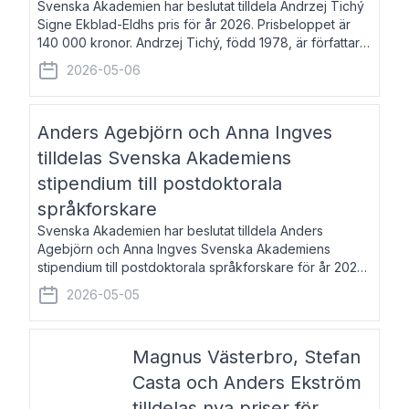
Svenska Akademien har beslutat tilldela Andrzej Tichý
Signe Ekblad-Eldhs pris för år 2026. Prisbeloppet är
140 000 kronor. Andrzej Tichý, född 1978, är författare
och kulturskribent. Han debuterade 2005 med den
2026-05-06
lovordade romanen Sex liter l
Anders Agebjörn och Anna Ingves
tilldelas Svenska Akademiens
stipendium till postdoktorala
språkforskare
Svenska Akademien har beslutat tilldela Anders
Agebjörn och Anna Ingves Svenska Akademiens
stipendium till postdoktorala språkforskare för år 2026.
Stipendiebeloppet är 75 000 kronor per mottagare.
2026-05-05
Anders Agebjörn, född 1984, är universitet
Magnus Västerbro, Stefan
Casta och Anders Ekström
tilldelas nya priser för