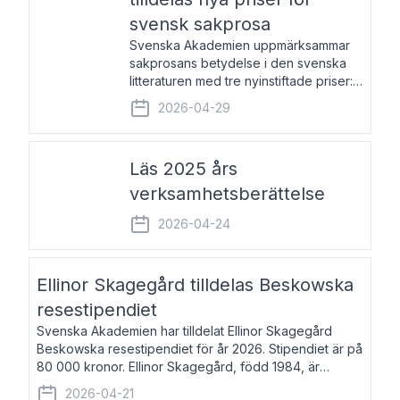
svensk sakprosa
Svenska Akademien uppmärksammar
sakprosans betydelse i den svenska
litteraturen med tre nyinstiftade priser:
Svenska Akademiens pris till
2026-04-29
framstående författare av svensk
sakprosa som i år går till Magnus
Västerbro, Svenska Akademiens pris
Läs 2025 års
verksamhetsberättelse
2026-04-24
Ellinor Skagegård tilldelas Beskowska
resestipendiet
Svenska Akademien har tilldelat Ellinor Skagegård
Beskowska resestipendiet för år 2026. Stipendiet är på
80 000 kronor. Ellinor Skagegård, född 1984, är
författare, journalist och musiker. Hon skriver
2026-04-21