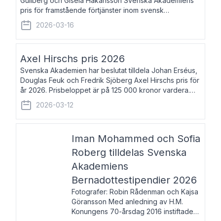
Gullberg och Gisela Håkansson Svenska Akademiens
pris för framstående förtjänster inom svensk
språkforskning och språkvård till minne av Carl Gabriel
2026-03-16
och Karin Forsberg för år 2026. Prissumma
Axel Hirschs pris 2026
Svenska Akademien har beslutat tilldela Johan Erséus,
Douglas Feuk och Fredrik Sjöberg Axel Hirschs pris för
år 2026. Prisbeloppet är på 125 000 kronor vardera.
Johan Erséus, född 1959, är fackboksförfattare och
2026-03-12
journalist med mångårigt för
Iman Mohammed och Sofia
Roberg tilldelas Svenska
Akademiens
Bernadottestipendier 2026
Fotografer: Robin Rådenman och Kajsa
Göransson Med anledning av H.M.
Konungens 70-årsdag 2016 instiftade