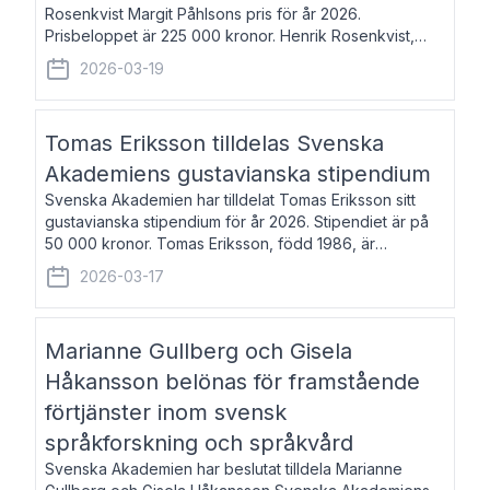
Rosenkvist Margit Påhlsons pris för år 2026.
Prisbeloppet är 225 000 kronor. Henrik Rosenkvist,
född 1965, är professor i nordiska språk vid Göteborgs
2026-03-19
universitet. Han disputerade 2004 på avhan
Tomas Eriksson tilldelas Svenska
Akademiens gustavianska stipendium
Svenska Akademien har tilldelat Tomas Eriksson sitt
gustavianska stipendium för år 2026. Stipendiet är på
50 000 kronor. Tomas Eriksson, född 1986, är
projektledare inom marknadsföring och författare och
2026-03-17
utkom i fjol med boken Syndabocken.
Marianne Gullberg och Gisela
Håkansson belönas för framstående
förtjänster inom svensk
språkforskning och språkvård
Svenska Akademien har beslutat tilldela Marianne