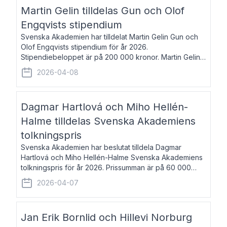
talar om språk och poesi – o
Martin Gelin tilldelas Gun och Olof
Engqvists stipendium
Svenska Akademien har tilldelat Martin Gelin Gun och
Olof Engqvists stipendium för år 2026.
Stipendiebeloppet är på 200 000 kronor. Martin Gelin,
född 1978, är journalist och författare. Han lever
2026-04-08
numera i Paris men var under många år bosat
Dagmar Hartlová och Miho Hellén-
Halme tilldelas Svenska Akademiens
tolkningspris
Svenska Akademien har beslutat tilldela Dagmar
Hartlová och Miho Hellén-Halme Svenska Akademiens
tolkningspris för år 2026. Prissumman är på 60 000
kronor var. Dagmar Hartlová, född 1951, översätter
2026-04-07
huvudsakligen från svenska till tjeckiska
Jan Erik Bornlid och Hillevi Norburg