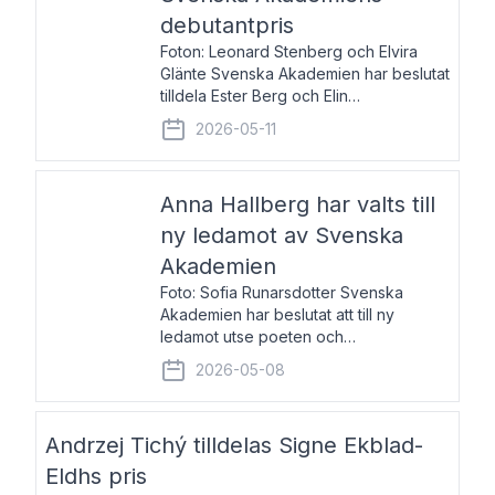
debutantpris
Foton: Leonard Stenberg och Elvira
Glänte Svenska Akademien har beslutat
tilldela Ester Berg och Elin
Michaelsdotter Svenska Akademiens
2026-05-11
debutantpris för år 2026. Priset är
nyinstiftat och syftar till att lyfta fram
intressanta och löftesrik
Anna Hallberg har valts till
ny ledamot av Svenska
Akademien
Foto: Sofia Runarsdotter Svenska
Akademien har beslutat att till ny
ledamot utse poeten och
litteraturkritikern Anna Hallberg. Hon
2026-05-08
efterträder poeten Tua Forsström på
stol 18 och kommer att ta sitt inträde vid
Akademiens högtidssammankomst
Andrzej Tichý tilldelas Signe Ekblad-
Eldhs pris