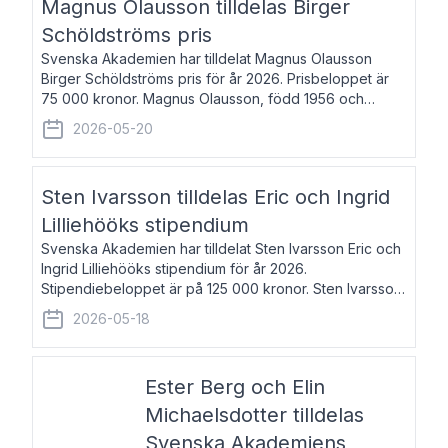
Magnus Olausson tilldelas Birger
Schöldströms pris
Svenska Akademien har tilldelat Magnus Olausson
Birger Schöldströms pris för år 2026. Prisbeloppet är
75 000 kronor. Magnus Olausson, född 1956 och
bosatt i Stockholm, är konstvetare, museiman och
2026-05-20
hovman. Han disputerade 1993 vid Uppsala un
Sten Ivarsson tilldelas Eric och Ingrid
Lilliehööks stipendium
Svenska Akademien har tilldelat Sten Ivarsson Eric och
Ingrid Lilliehööks stipendium för år 2026.
Stipendiebeloppet är på 125 000 kronor. Sten Ivarsson,
född 1979, är mediateksamordnare vid
2026-05-18
Söderslättsgymnasiet i Trelleborg. Här har han på
Ester Berg och Elin
Michaelsdotter tilldelas
Svenska Akademiens