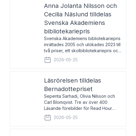
pristagarna äger rum under
Anna Jolanta Nilsson och
Cecilia Näslund tilldelas
Svenska Akademiens
bibliotekariepris
Svenska Akademiens bibliotekariepris
inrättades 2005 och utökades 2023 till
två priser, ett skolbibliotekariepris och
ett folkbibliotekariepris. Priserna skall
2026-05-25
tilldelas bibliotekarier vid svenska folk-
och skolbibliotek som gjort värdefull
Läsrörelsen tilldelas
Bernadottepriset
Sepenta Sarhadi, Olivia Nilsson och
Carl Blomqvist. Tre av över 400
Läsande förebilder för Read Hour
Sverige. Foto: Michael Wall. Den ideella
2026-05-25
föreningen Läsrörelsen tilldelas
Bernadottepriset 2026 för att den
under ett kvarts sekel gjort re