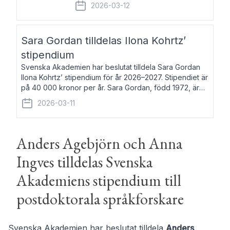
fem av de kungliga akademierna det så
2026-03-12
kallade Bernadotteprogrammet med
syfte att genom stipendier erbjuda stöd
och fortbildning till fo
Sara Gordan tilldelas Ilona Kohrtz’
stipendium
Svenska Akademien har beslutat tilldela Sara Gordan
Ilona Kohrtz’ stipendium för år 2026–2027. Stipendiet är
på 40 000 kronor per år. Sara Gordan, född 1972, är
författare och översättare. Hon debuterade 2006 med
2026-03-11
det prosalyriska verket En
Anders Agebjörn och Anna
Ingves tilldelas Svenska
Akademiens stipendium till
postdoktorala språkforskare
Svenska Akademien har beslutat tilldela
Anders