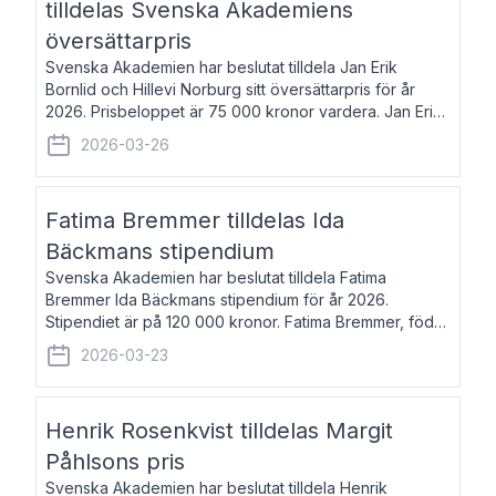
tilldelas Svenska Akademiens
översättarpris
Svenska Akademien har beslutat tilldela Jan Erik
Bornlid och Hillevi Norburg sitt översättarpris för år
2026. Prisbeloppet är 75 000 kronor vardera. Jan Erik
Bornlid, född 1947, är översättare från tyska. Han är
2026-03-26
främst känd för sina översät
Fatima Bremmer tilldelas Ida
Bäckmans stipendium
Svenska Akademien har beslutat tilldela Fatima
Bremmer Ida Bäckmans stipendium för år 2026.
Stipendiet är på 120 000 kronor. Fatima Bremmer, född
1977, är journalist och författare. Hon utkom i fjol med
2026-03-23
boken Ligan. Klarakvarterens blodsyst
Henrik Rosenkvist tilldelas Margit
Påhlsons pris
Svenska Akademien har beslutat tilldela Henrik