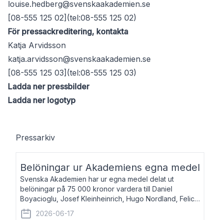
louise.hedberg@svenskaakademien.se
[08-555 125 02](tel:08-555 125 02)
För pressackreditering, kontakta
Katja Arvidsson
katja.arvidsson@svenskaakademien.se
[08-555 125 03](tel:08-555 125 03)
Ladda ner pressbilder
Ladda ner logotyp
Pressarkiv
Belöningar ur Akademiens egna medel
Svenska Akademien har ur egna medel delat ut
belöningar på 75 000 kronor vardera till Daniel
Boyacioglu, Josef Kleinheinrich, Hugo Nordland, Felicia
Stenroth och Svante Strandberg. Daniel Boyacioglu,
2026-06-17
född 1981, är poet och scenartist. Josef