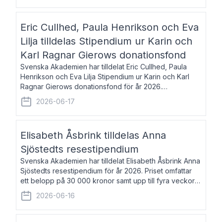
Eric Cullhed, Paula Henrikson och Eva
Lilja tilldelas Stipendium ur Karin och
Karl Ragnar Gierows donationsfond
Svenska Akademien har tilldelat Eric Cullhed, Paula
Henrikson och Eva Lilja Stipendium ur Karin och Karl
Ragnar Gierows donationsfond för år 2026.
Stipendiebeloppet är på 70 000 kronor vardera. Eric
2026-06-17
Cullhed, född 1985, är professor i grekis
Elisabeth Åsbrink tilldelas Anna
Sjöstedts resestipendium
Svenska Akademien har tilldelat Elisabeth Åsbrink Anna
Sjöstedts resestipendium för år 2026. Priset omfattar
ett belopp på 30 000 kronor samt upp till fyra veckors
fri vistelse i Akademiens lägenhet i Berlin. Elisabeth
2026-06-16
Åsbrink, född 1965 oc