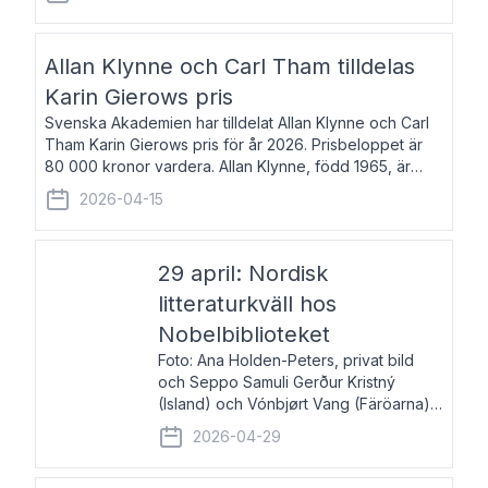
återkommande för Svenska Dagbladet, Ups
Allan Klynne och Carl Tham tilldelas
Karin Gierows pris
Svenska Akademien har tilldelat Allan Klynne och Carl
Tham Karin Gierows pris för år 2026. Prisbeloppet är
80 000 kronor vardera. Allan Klynne, född 1965, är
arkeolog, författare, översättare och fil.dr i antikens
2026-04-15
kultur och samhällsliv. Ut
29 april: Nordisk
litteraturkväll hos
Nobelbiblioteket
Foto: Ana Holden-Peters, privat bild
och Seppo Samuli Gerður Kristný
(Island) och Vónbjørt Vang (Färöarna)
läser ur sina verk och samtalar med
2026-04-29
John Swedenmark. De läser upp på
färöiska, isländska och svenska och