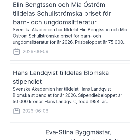
Elin Bengtsson och Mia Öström
tilldelas Schullströmska priset för
barn- och ungdomslitteratur
Svenska Akademien har tilldelat Elin Bengtsson och Mia
Öström Schullströmska priset för barn- och
ungdomslitteratur för år 2026. Prisbeloppet är 75 000
kronor vardera. Elin Bengtsson, född 1987, är författare
2026-06-09
och forskare i genusvetenskap.
Hans Landqvist tilldelas Blomska
stipendiet
Svenska Akademien har tilldelat Hans Landqvist
Blomska stipendiet för år 2026. Stipendiebeloppet är
50 000 kronor. Hans Landqvist, född 1958, är
professor i svenska vid Göteborgs universitet. Han
2026-06-08
disputerade år 2000 på avhandlingen Författn
Eva-Stina Byggmästar,