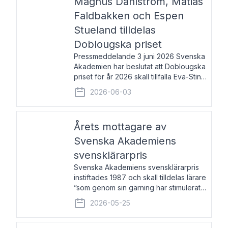
Magnus Dahlström, Matias
Faldbakken och Espen
Stueland tilldelas
Doblougska priset
Pressmeddelande 3 juni 2026 Svenska
Akademien har beslutat att Doblougska
priset för år 2026 skall tillfalla Eva-Stina
Byggmästar, Magnus Dahlström, Matias
2026-06-03
Faldbakken samt Espen Stueland.
Prisbeloppet är 200 000 svenska
kronor per mottagare
Årets mottagare av
Svenska Akademiens
svensklärarpris
Svenska Akademiens svensklärarpris
instiftades 1987 och skall tilldelas lärare
”som genom sin gärning har stimulerat
intresset hos unga människor för
2026-05-25
svenska språket och litteraturen”.
Prisutdelning och samtal med