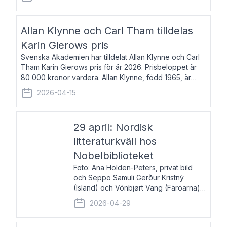
återkommande för Svenska Dagbladet, Ups
Allan Klynne och Carl Tham tilldelas
Karin Gierows pris
Svenska Akademien har tilldelat Allan Klynne och Carl
Tham Karin Gierows pris för år 2026. Prisbeloppet är
80 000 kronor vardera. Allan Klynne, född 1965, är
arkeolog, författare, översättare och fil.dr i antikens
2026-04-15
kultur och samhällsliv. Ut
29 april: Nordisk
litteraturkväll hos
Nobelbiblioteket
Foto: Ana Holden-Peters, privat bild
och Seppo Samuli Gerður Kristný
(Island) och Vónbjørt Vang (Färöarna)
läser ur sina verk och samtalar med
2026-04-29
John Swedenmark. De läser upp på
färöiska, isländska och svenska och