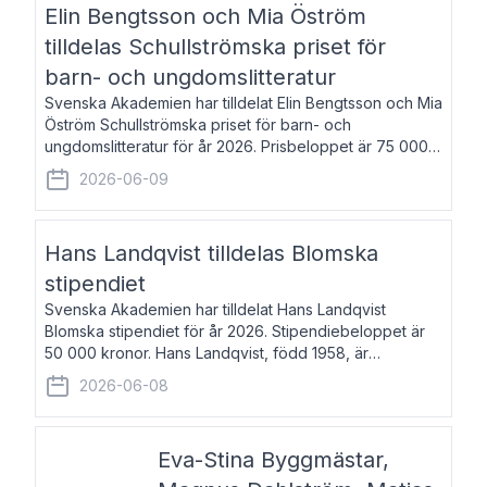
Elin Bengtsson och Mia Öström
tilldelas Schullströmska priset för
barn- och ungdomslitteratur
Svenska Akademien har tilldelat Elin Bengtsson och Mia
Öström Schullströmska priset för barn- och
ungdomslitteratur för år 2026. Prisbeloppet är 75 000
kronor vardera. Elin Bengtsson, född 1987, är författare
2026-06-09
och forskare i genusvetenskap.
Hans Landqvist tilldelas Blomska
stipendiet
Svenska Akademien har tilldelat Hans Landqvist
Blomska stipendiet för år 2026. Stipendiebeloppet är
50 000 kronor. Hans Landqvist, född 1958, är
professor i svenska vid Göteborgs universitet. Han
2026-06-08
disputerade år 2000 på avhandlingen Författn
Eva-Stina Byggmästar,