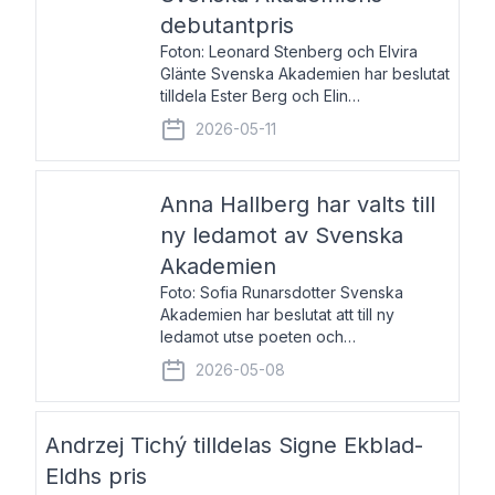
debutantpris
Foton: Leonard Stenberg och Elvira
Glänte Svenska Akademien har beslutat
tilldela Ester Berg och Elin
Michaelsdotter Svenska Akademiens
2026-05-11
debutantpris för år 2026. Priset är
nyinstiftat och syftar till att lyfta fram
intressanta och löftesrik
Anna Hallberg har valts till
ny ledamot av Svenska
Akademien
Foto: Sofia Runarsdotter Svenska
Akademien har beslutat att till ny
ledamot utse poeten och
litteraturkritikern Anna Hallberg. Hon
2026-05-08
efterträder poeten Tua Forsström på
stol 18 och kommer att ta sitt inträde vid
Akademiens högtidssammankomst
Andrzej Tichý tilldelas Signe Ekblad-
Eldhs pris