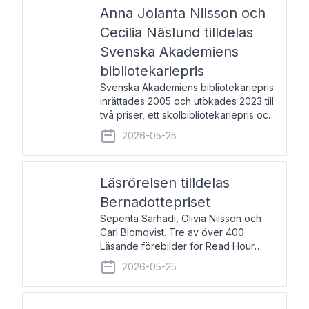
pristagarna äger rum under
Anna Jolanta Nilsson och
Cecilia Näslund tilldelas
Svenska Akademiens
bibliotekariepris
Svenska Akademiens bibliotekariepris
inrättades 2005 och utökades 2023 till
två priser, ett skolbibliotekariepris och
ett folkbibliotekariepris. Priserna skall
2026-05-25
tilldelas bibliotekarier vid svenska folk-
och skolbibliotek som gjort värdefull
Läsrörelsen tilldelas
Bernadottepriset
Sepenta Sarhadi, Olivia Nilsson och
Carl Blomqvist. Tre av över 400
Läsande förebilder för Read Hour
Sverige. Foto: Michael Wall. Den ideella
2026-05-25
föreningen Läsrörelsen tilldelas
Bernadottepriset 2026 för att den
under ett kvarts sekel gjort re