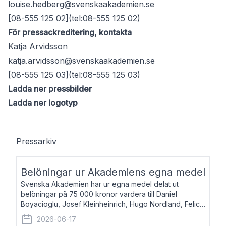
louise.hedberg@svenskaakademien.se
[08-555 125 02](tel:08-555 125 02)
För pressackreditering, kontakta
Katja Arvidsson
katja.arvidsson@svenskaakademien.se
[08-555 125 03](tel:08-555 125 03)
Ladda ner pressbilder
Ladda ner logotyp
Pressarkiv
Belöningar ur Akademiens egna medel
Svenska Akademien har ur egna medel delat ut
belöningar på 75 000 kronor vardera till Daniel
Boyacioglu, Josef Kleinheinrich, Hugo Nordland, Felicia
Stenroth och Svante Strandberg. Daniel Boyacioglu,
2026-06-17
född 1981, är poet och scenartist. Josef