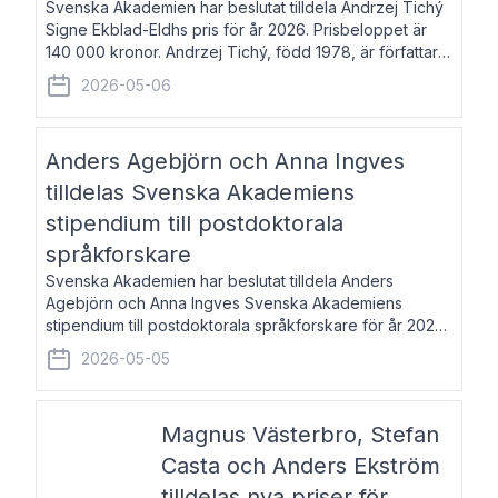
Svenska Akademien har beslutat tilldela Andrzej Tichý
Signe Ekblad-Eldhs pris för år 2026. Prisbeloppet är
140 000 kronor. Andrzej Tichý, född 1978, är författare
och kulturskribent. Han debuterade 2005 med den
2026-05-06
lovordade romanen Sex liter l
Anders Agebjörn och Anna Ingves
tilldelas Svenska Akademiens
stipendium till postdoktorala
språkforskare
Svenska Akademien har beslutat tilldela Anders
Agebjörn och Anna Ingves Svenska Akademiens
stipendium till postdoktorala språkforskare för år 2026.
Stipendiebeloppet är 75 000 kronor per mottagare.
2026-05-05
Anders Agebjörn, född 1984, är universitet
Magnus Västerbro, Stefan
Casta och Anders Ekström
tilldelas nya priser för