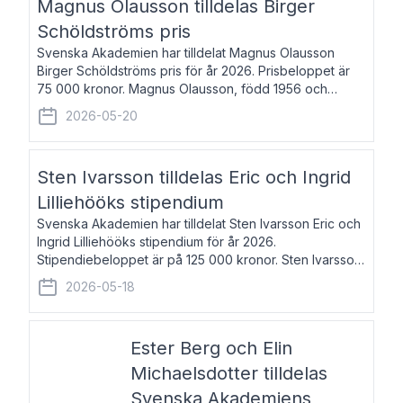
Magnus Olausson tilldelas Birger
Schöldströms pris
Svenska Akademien har tilldelat Magnus Olausson
Birger Schöldströms pris för år 2026. Prisbeloppet är
75 000 kronor. Magnus Olausson, född 1956 och
bosatt i Stockholm, är konstvetare, museiman och
2026-05-20
hovman. Han disputerade 1993 vid Uppsala un
Sten Ivarsson tilldelas Eric och Ingrid
Lilliehööks stipendium
Svenska Akademien har tilldelat Sten Ivarsson Eric och
Ingrid Lilliehööks stipendium för år 2026.
Stipendiebeloppet är på 125 000 kronor. Sten Ivarsson,
född 1979, är mediateksamordnare vid
2026-05-18
Söderslättsgymnasiet i Trelleborg. Här har han på
Ester Berg och Elin
Michaelsdotter tilldelas
Svenska Akademiens