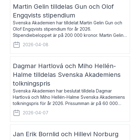
talar om språk och poesi – o
Martin Gelin tilldelas Gun och Olof
Engqvists stipendium
Svenska Akademien har tilldelat Martin Gelin Gun och
Olof Engqvists stipendium för år 2026.
Stipendiebeloppet är på 200 000 kronor. Martin Gelin,
född 1978, är journalist och författare. Han lever
2026-04-08
numera i Paris men var under många år bosat
Dagmar Hartlová och Miho Hellén-
Halme tilldelas Svenska Akademiens
tolkningspris
Svenska Akademien har beslutat tilldela Dagmar
Hartlová och Miho Hellén-Halme Svenska Akademiens
tolkningspris för år 2026. Prissumman är på 60 000
kronor var. Dagmar Hartlová, född 1951, översätter
2026-04-07
huvudsakligen från svenska till tjeckiska
Jan Erik Bornlid och Hillevi Norburg