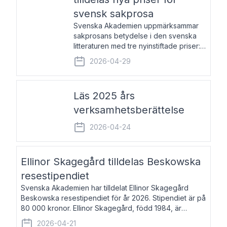
svensk sakprosa
Svenska Akademien uppmärksammar
sakprosans betydelse i den svenska
litteraturen med tre nyinstiftade priser:
Svenska Akademiens pris till
2026-04-29
framstående författare av svensk
sakprosa som i år går till Magnus
Västerbro, Svenska Akademiens pris
Läs 2025 års
verksamhetsberättelse
2026-04-24
Ellinor Skagegård tilldelas Beskowska
resestipendiet
Svenska Akademien har tilldelat Ellinor Skagegård
Beskowska resestipendiet för år 2026. Stipendiet är på
80 000 kronor. Ellinor Skagegård, född 1984, är
författare, journalist och musiker. Hon skriver
2026-04-21