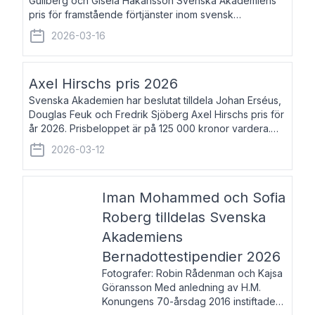
Gullberg och Gisela Håkansson Svenska Akademiens
pris för framstående förtjänster inom svensk
språkforskning och språkvård till minne av Carl Gabriel
2026-03-16
och Karin Forsberg för år 2026. Prissumma
Axel Hirschs pris 2026
Svenska Akademien har beslutat tilldela Johan Erséus,
Douglas Feuk och Fredrik Sjöberg Axel Hirschs pris för
år 2026. Prisbeloppet är på 125 000 kronor vardera.
Johan Erséus, född 1959, är fackboksförfattare och
2026-03-12
journalist med mångårigt för
Iman Mohammed och Sofia
Roberg tilldelas Svenska
Akademiens
Bernadottestipendier 2026
Fotografer: Robin Rådenman och Kajsa
Göransson Med anledning av H.M.
Konungens 70-årsdag 2016 instiftade