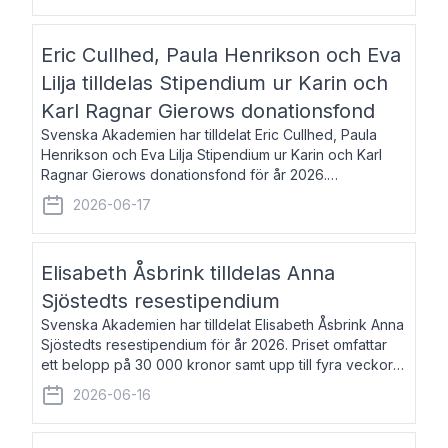
Eric Cullhed, Paula Henrikson och Eva
Lilja tilldelas Stipendium ur Karin och
Karl Ragnar Gierows donationsfond
Svenska Akademien har tilldelat Eric Cullhed, Paula
Henrikson och Eva Lilja Stipendium ur Karin och Karl
Ragnar Gierows donationsfond för år 2026.
Stipendiebeloppet är på 70 000 kronor vardera. Eric
2026-06-17
Cullhed, född 1985, är professor i grekis
Elisabeth Åsbrink tilldelas Anna
Sjöstedts resestipendium
Svenska Akademien har tilldelat Elisabeth Åsbrink Anna
Sjöstedts resestipendium för år 2026. Priset omfattar
ett belopp på 30 000 kronor samt upp till fyra veckors
fri vistelse i Akademiens lägenhet i Berlin. Elisabeth
2026-06-16
Åsbrink, född 1965 oc