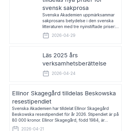
svensk sakprosa
Svenska Akademien uppmärksammar
sakprosans betydelse i den svenska
litteraturen med tre nyinstiftade priser:
Svenska Akademiens pris till
2026-04-29
framstående författare av svensk
sakprosa som i år går till Magnus
Västerbro, Svenska Akademiens pris
Läs 2025 års
verksamhetsberättelse
2026-04-24
Ellinor Skagegård tilldelas Beskowska
resestipendiet
Svenska Akademien har tilldelat Ellinor Skagegård
Beskowska resestipendiet för år 2026. Stipendiet är på
80 000 kronor. Ellinor Skagegård, född 1984, är
författare, journalist och musiker. Hon skriver
2026-04-21