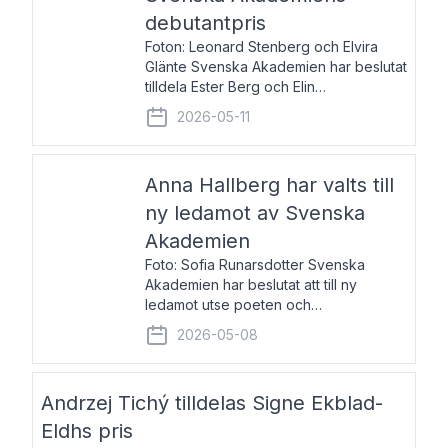
debutantpris
Foton: Leonard Stenberg och Elvira
Glänte Svenska Akademien har beslutat
tilldela Ester Berg och Elin
Michaelsdotter Svenska Akademiens
2026-05-11
debutantpris för år 2026. Priset är
nyinstiftat och syftar till att lyfta fram
intressanta och löftesrik
Anna Hallberg har valts till
ny ledamot av Svenska
Akademien
Foto: Sofia Runarsdotter Svenska
Akademien har beslutat att till ny
ledamot utse poeten och
litteraturkritikern Anna Hallberg. Hon
2026-05-08
efterträder poeten Tua Forsström på
stol 18 och kommer att ta sitt inträde vid
Akademiens högtidssammankomst
Andrzej Tichý tilldelas Signe Ekblad-
Eldhs pris