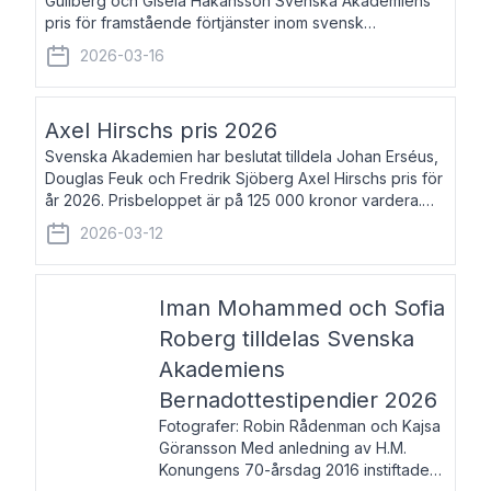
Gullberg och Gisela Håkansson Svenska Akademiens
pris för framstående förtjänster inom svensk
språkforskning och språkvård till minne av Carl Gabriel
2026-03-16
och Karin Forsberg för år 2026. Prissumma
Axel Hirschs pris 2026
Svenska Akademien har beslutat tilldela Johan Erséus,
Douglas Feuk och Fredrik Sjöberg Axel Hirschs pris för
år 2026. Prisbeloppet är på 125 000 kronor vardera.
Johan Erséus, född 1959, är fackboksförfattare och
2026-03-12
journalist med mångårigt för
Iman Mohammed och Sofia
Roberg tilldelas Svenska
Akademiens
Bernadottestipendier 2026
Fotografer: Robin Rådenman och Kajsa
Göransson Med anledning av H.M.
Konungens 70-årsdag 2016 instiftade