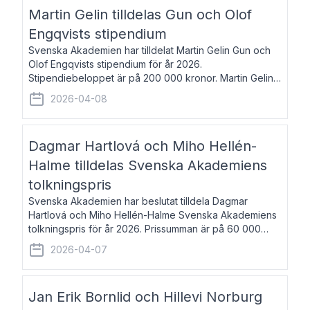
talar om språk och poesi – o
Martin Gelin tilldelas Gun och Olof
Engqvists stipendium
Svenska Akademien har tilldelat Martin Gelin Gun och
Olof Engqvists stipendium för år 2026.
Stipendiebeloppet är på 200 000 kronor. Martin Gelin,
född 1978, är journalist och författare. Han lever
2026-04-08
numera i Paris men var under många år bosat
Dagmar Hartlová och Miho Hellén-
Halme tilldelas Svenska Akademiens
tolkningspris
Svenska Akademien har beslutat tilldela Dagmar
Hartlová och Miho Hellén-Halme Svenska Akademiens
tolkningspris för år 2026. Prissumman är på 60 000
kronor var. Dagmar Hartlová, född 1951, översätter
2026-04-07
huvudsakligen från svenska till tjeckiska
Jan Erik Bornlid och Hillevi Norburg