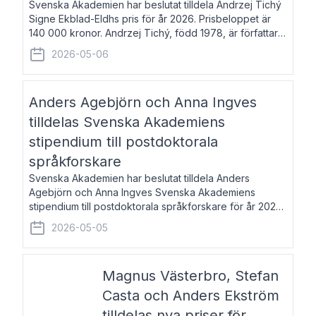
Svenska Akademien har beslutat tilldela Andrzej Tichý
Signe Ekblad-Eldhs pris för år 2026. Prisbeloppet är
140 000 kronor. Andrzej Tichý, född 1978, är författare
och kulturskribent. Han debuterade 2005 med den
2026-05-06
lovordade romanen Sex liter l
Anders Agebjörn och Anna Ingves
tilldelas Svenska Akademiens
stipendium till postdoktorala
språkforskare
Svenska Akademien har beslutat tilldela Anders
Agebjörn och Anna Ingves Svenska Akademiens
stipendium till postdoktorala språkforskare för år 2026.
Stipendiebeloppet är 75 000 kronor per mottagare.
2026-05-05
Anders Agebjörn, född 1984, är universitet
Magnus Västerbro, Stefan
Casta och Anders Ekström
tilldelas nya priser för