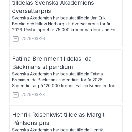
tilldelas Svenska Akademiens
översättarpris
Svenska Akademien har beslutat tilldela Jan Erik
Bornlid och Hillevi Norburg sitt översättarpris för år
2026. Prisbeloppet är 75 000 kronor vardera. Jan Erik
Bornlid, född 1947, är översättare från tyska. Han är
2026-03-26
främst känd för sina översät
Fatima Bremmer tilldelas Ida
Bäckmans stipendium
Svenska Akademien har beslutat tilldela Fatima
Bremmer Ida Bäckmans stipendium för år 2026.
Stipendiet är på 120 000 kronor. Fatima Bremmer, född
1977, är journalist och författare. Hon utkom i fjol med
2026-03-23
boken Ligan. Klarakvarterens blodsyst
Henrik Rosenkvist tilldelas Margit
Påhlsons pris
Svenska Akademien har beslutat tilldela Henrik