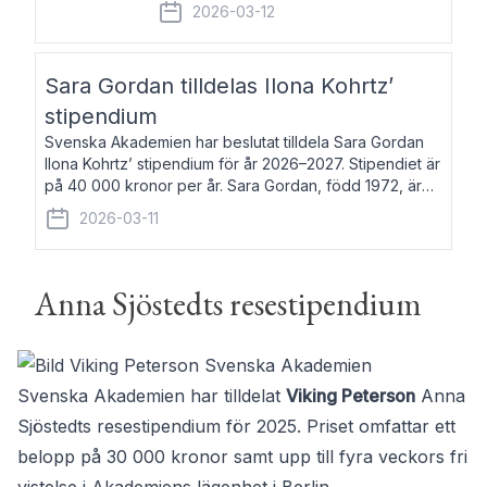
fem av de kungliga akademierna det så
2026-03-12
kallade Bernadotteprogrammet med
syfte att genom stipendier erbjuda stöd
och fortbildning till fo
Sara Gordan tilldelas Ilona Kohrtz’
stipendium
Svenska Akademien har beslutat tilldela Sara Gordan
Ilona Kohrtz’ stipendium för år 2026–2027. Stipendiet är
på 40 000 kronor per år. Sara Gordan, född 1972, är
författare och översättare. Hon debuterade 2006 med
2026-03-11
det prosalyriska verket En
Anna Sjöstedts resestipendium
Svenska Akademien har tilldelat
Viking Peterson
Anna
Sjöstedts resestipendium för 2025. Priset omfattar ett
belopp på 30 000 kronor samt upp till fyra veckors fri