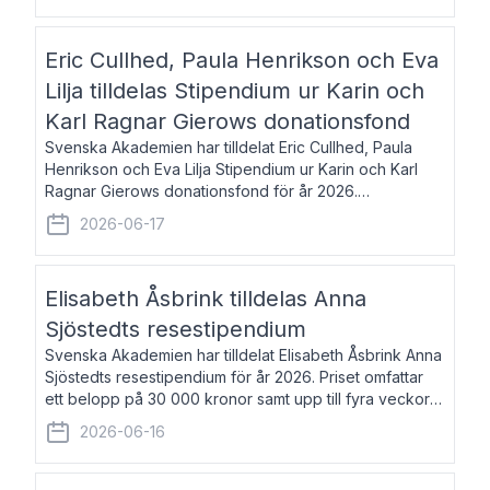
Eric Cullhed, Paula Henrikson och Eva
Lilja tilldelas Stipendium ur Karin och
Karl Ragnar Gierows donationsfond
Svenska Akademien har tilldelat Eric Cullhed, Paula
Henrikson och Eva Lilja Stipendium ur Karin och Karl
Ragnar Gierows donationsfond för år 2026.
Stipendiebeloppet är på 70 000 kronor vardera. Eric
2026-06-17
Cullhed, född 1985, är professor i grekis
Elisabeth Åsbrink tilldelas Anna
Sjöstedts resestipendium
Svenska Akademien har tilldelat Elisabeth Åsbrink Anna
Sjöstedts resestipendium för år 2026. Priset omfattar
ett belopp på 30 000 kronor samt upp till fyra veckors
fri vistelse i Akademiens lägenhet i Berlin. Elisabeth
2026-06-16
Åsbrink, född 1965 oc