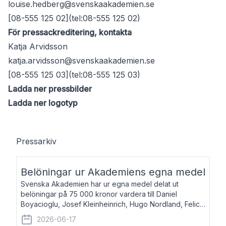
louise.hedberg@svenskaakademien.se
[08-555 125 02](tel:08-555 125 02)
För pressackreditering, kontakta
Katja Arvidsson
katja.arvidsson@svenskaakademien.se
[08-555 125 03](tel:08-555 125 03)
Ladda ner pressbilder
Ladda ner logotyp
Pressarkiv
Belöningar ur Akademiens egna medel
Svenska Akademien har ur egna medel delat ut
belöningar på 75 000 kronor vardera till Daniel
Boyacioglu, Josef Kleinheinrich, Hugo Nordland, Felicia
Stenroth och Svante Strandberg. Daniel Boyacioglu,
2026-06-17
född 1981, är poet och scenartist. Josef