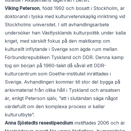
vistelse i Akademiens lägenhet i Berlin.
Viking Peterson
, född 1992 och bosatt i Stockholm, är
doktorand i tyska med kulturvetenskaplig inriktning vid
Stockholms universitet. I sitt avhandlingsarbete
undersöker han Västtysklands kulturpolitik under kalla
kriget, med särskilt fokus på den maktkamp om
kulturellt inflytande i Sverige som ägde rum mellan
Förbundsrepubliken Tyskland och DDR. Denna kamp
tog sin början på 1960-talet då såväl ett DDR-
kulturcentrum som Goethe-institutet inrättades i
Sverige. Avhandlingen kommer till stor del bygga på
arkivmaterial från olika håll i Tyskland och ansatsen
är, enligt Peterson själv, ”att i slutändan säga något
värdefullt om den komplexa process vi kallar
kulturutbyte”.
Anna Sjöstedts resestipendium
instiftades 2006 och är