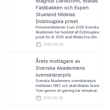
Magnus Dahlström, Matias
Faldbakken och Espen
Stueland tilldelas
Doblougska priset
Pressmeddelande 3 juni 2026 Svenska
Akademien har beslutat att Doblougska
priset för år 2026 skall tillfalla Eva-Stina
Byggmästar, Magnus Dahlström, Matias
2026-06-03
Faldbakken samt Espen Stueland.
Prisbeloppet är 200 000 svenska
kronor per mottagare
Årets mottagare av
Svenska Akademiens
svensklärarpris
Svenska Akademiens svensklärarpris
instiftades 1987 och skall tilldelas lärare
”som genom sin gärning har stimulerat
intresset hos unga människor för
2026-05-25
svenska språket och litteraturen”.
Prisutdelning och samtal med