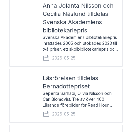
pristagarna äger rum under
Anna Jolanta Nilsson och
Cecilia Näslund tilldelas
Svenska Akademiens
bibliotekariepris
Svenska Akademiens bibliotekariepris
inrättades 2005 och utökades 2023 till
två priser, ett skolbibliotekariepris och
ett folkbibliotekariepris. Priserna skall
2026-05-25
tilldelas bibliotekarier vid svenska folk-
och skolbibliotek som gjort värdefull
Läsrörelsen tilldelas
Bernadottepriset
Sepenta Sarhadi, Olivia Nilsson och
Carl Blomqvist. Tre av över 400
Läsande förebilder för Read Hour
Sverige. Foto: Michael Wall. Den ideella
2026-05-25
föreningen Läsrörelsen tilldelas
Bernadottepriset 2026 för att den
under ett kvarts sekel gjort re