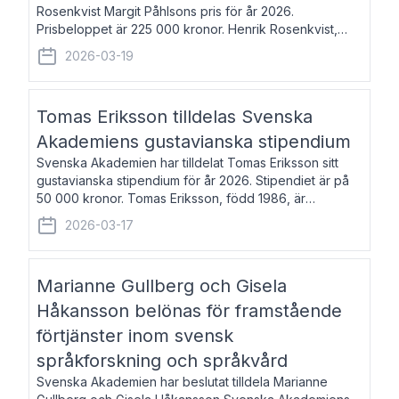
Rosenkvist Margit Påhlsons pris för år 2026.
Prisbeloppet är 225 000 kronor. Henrik Rosenkvist,
född 1965, är professor i nordiska språk vid Göteborgs
2026-03-19
universitet. Han disputerade 2004 på avhan
Tomas Eriksson tilldelas Svenska
Akademiens gustavianska stipendium
Svenska Akademien har tilldelat Tomas Eriksson sitt
gustavianska stipendium för år 2026. Stipendiet är på
50 000 kronor. Tomas Eriksson, född 1986, är
projektledare inom marknadsföring och författare och
2026-03-17
utkom i fjol med boken Syndabocken.
Marianne Gullberg och Gisela
Håkansson belönas för framstående
förtjänster inom svensk
språkforskning och språkvård
Svenska Akademien har beslutat tilldela Marianne