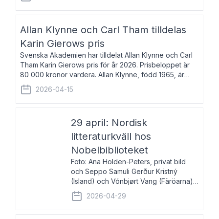
återkommande för Svenska Dagbladet, Ups
Allan Klynne och Carl Tham tilldelas
Karin Gierows pris
Svenska Akademien har tilldelat Allan Klynne och Carl
Tham Karin Gierows pris för år 2026. Prisbeloppet är
80 000 kronor vardera. Allan Klynne, född 1965, är
arkeolog, författare, översättare och fil.dr i antikens
2026-04-15
kultur och samhällsliv. Ut
29 april: Nordisk
litteraturkväll hos
Nobelbiblioteket
Foto: Ana Holden-Peters, privat bild
och Seppo Samuli Gerður Kristný
(Island) och Vónbjørt Vang (Färöarna)
läser ur sina verk och samtalar med
2026-04-29
John Swedenmark. De läser upp på
färöiska, isländska och svenska och