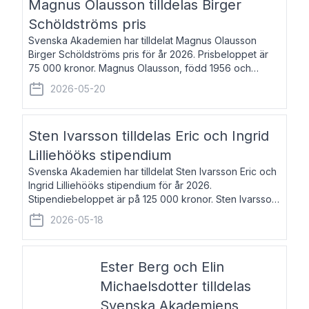
Magnus Olausson tilldelas Birger
Schöldströms pris
Svenska Akademien har tilldelat Magnus Olausson
Birger Schöldströms pris för år 2026. Prisbeloppet är
75 000 kronor. Magnus Olausson, född 1956 och
bosatt i Stockholm, är konstvetare, museiman och
2026-05-20
hovman. Han disputerade 1993 vid Uppsala un
Sten Ivarsson tilldelas Eric och Ingrid
Lilliehööks stipendium
Svenska Akademien har tilldelat Sten Ivarsson Eric och
Ingrid Lilliehööks stipendium för år 2026.
Stipendiebeloppet är på 125 000 kronor. Sten Ivarsson,
född 1979, är mediateksamordnare vid
2026-05-18
Söderslättsgymnasiet i Trelleborg. Här har han på
Ester Berg och Elin
Michaelsdotter tilldelas
Svenska Akademiens