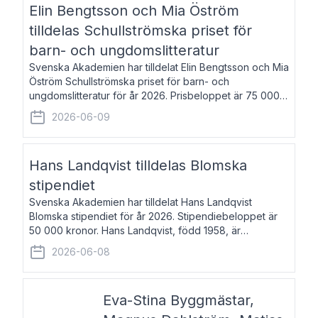
Elin Bengtsson och Mia Öström
tilldelas Schullströmska priset för
barn- och ungdomslitteratur
Svenska Akademien har tilldelat Elin Bengtsson och Mia
Öström Schullströmska priset för barn- och
ungdomslitteratur för år 2026. Prisbeloppet är 75 000
kronor vardera. Elin Bengtsson, född 1987, är författare
2026-06-09
och forskare i genusvetenskap.
Hans Landqvist tilldelas Blomska
stipendiet
Svenska Akademien har tilldelat Hans Landqvist
Blomska stipendiet för år 2026. Stipendiebeloppet är
50 000 kronor. Hans Landqvist, född 1958, är
professor i svenska vid Göteborgs universitet. Han
2026-06-08
disputerade år 2000 på avhandlingen Författn
Eva-Stina Byggmästar,