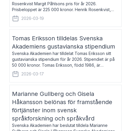
Rosenkvist Margit Påhlsons pris för år 2026.
Prisbeloppet är 225 000 kronor. Henrik Rosenkvist,
född 1965, är professor i nordiska språk vid Göteborgs
2026-03-19
universitet. Han disputerade 2004 på avhan
Tomas Eriksson tilldelas Svenska
Akademiens gustavianska stipendium
Svenska Akademien har tilldelat Tomas Eriksson sitt
gustavianska stipendium för år 2026. Stipendiet är på
50 000 kronor. Tomas Eriksson, född 1986, är
projektledare inom marknadsföring och författare och
2026-03-17
utkom i fjol med boken Syndabocken.
Marianne Gullberg och Gisela
Håkansson belönas för framstående
förtjänster inom svensk
språkforskning och språkvård
Svenska Akademien har beslutat tilldela Marianne