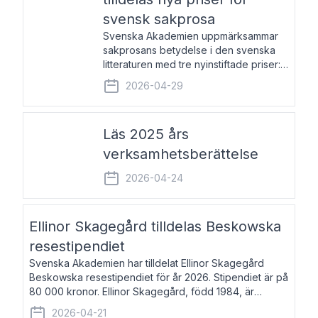
svensk sakprosa
Svenska Akademien uppmärksammar
sakprosans betydelse i den svenska
litteraturen med tre nyinstiftade priser:
Svenska Akademiens pris till
2026-04-29
framstående författare av svensk
sakprosa som i år går till Magnus
Västerbro, Svenska Akademiens pris
Läs 2025 års
verksamhetsberättelse
2026-04-24
Ellinor Skagegård tilldelas Beskowska
resestipendiet
Svenska Akademien har tilldelat Ellinor Skagegård
Beskowska resestipendiet för år 2026. Stipendiet är på
80 000 kronor. Ellinor Skagegård, född 1984, är
författare, journalist och musiker. Hon skriver
2026-04-21