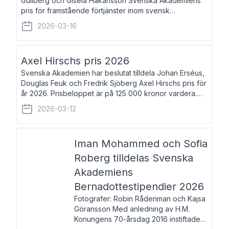
Gullberg och Gisela Håkansson Svenska Akademiens
pris för framstående förtjänster inom svensk
språkforskning och språkvård till minne av Carl Gabriel
2026-03-16
och Karin Forsberg för år 2026. Prissumma
Axel Hirschs pris 2026
Svenska Akademien har beslutat tilldela Johan Erséus,
Douglas Feuk och Fredrik Sjöberg Axel Hirschs pris för
år 2026. Prisbeloppet är på 125 000 kronor vardera.
Johan Erséus, född 1959, är fackboksförfattare och
2026-03-12
journalist med mångårigt för
Iman Mohammed och Sofia
Roberg tilldelas Svenska
Akademiens
Bernadottestipendier 2026
Fotografer: Robin Rådenman och Kajsa
Göransson Med anledning av H.M.
Konungens 70-årsdag 2016 instiftade