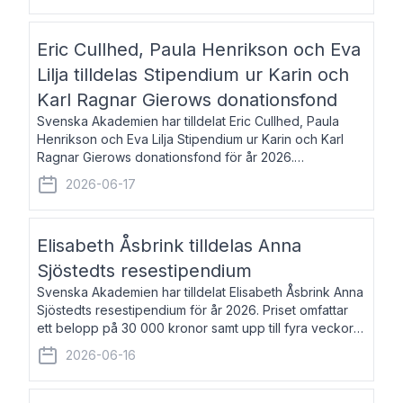
Eric Cullhed, Paula Henrikson och Eva
Lilja tilldelas Stipendium ur Karin och
Karl Ragnar Gierows donationsfond
Svenska Akademien har tilldelat Eric Cullhed, Paula
Henrikson och Eva Lilja Stipendium ur Karin och Karl
Ragnar Gierows donationsfond för år 2026.
Stipendiebeloppet är på 70 000 kronor vardera. Eric
2026-06-17
Cullhed, född 1985, är professor i grekis
Elisabeth Åsbrink tilldelas Anna
Sjöstedts resestipendium
Svenska Akademien har tilldelat Elisabeth Åsbrink Anna
Sjöstedts resestipendium för år 2026. Priset omfattar
ett belopp på 30 000 kronor samt upp till fyra veckors
fri vistelse i Akademiens lägenhet i Berlin. Elisabeth
2026-06-16
Åsbrink, född 1965 oc