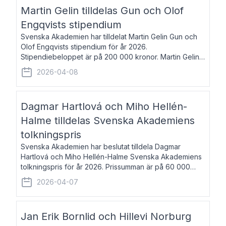
talar om språk och poesi – o
Martin Gelin tilldelas Gun och Olof
Engqvists stipendium
Svenska Akademien har tilldelat Martin Gelin Gun och
Olof Engqvists stipendium för år 2026.
Stipendiebeloppet är på 200 000 kronor. Martin Gelin,
född 1978, är journalist och författare. Han lever
2026-04-08
numera i Paris men var under många år bosat
Dagmar Hartlová och Miho Hellén-
Halme tilldelas Svenska Akademiens
tolkningspris
Svenska Akademien har beslutat tilldela Dagmar
Hartlová och Miho Hellén-Halme Svenska Akademiens
tolkningspris för år 2026. Prissumman är på 60 000
kronor var. Dagmar Hartlová, född 1951, översätter
2026-04-07
huvudsakligen från svenska till tjeckiska
Jan Erik Bornlid och Hillevi Norburg