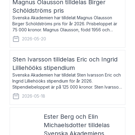
Magnus Olausson tilldelas Birger
Schöldströms pris
Svenska Akademien har tilldelat Magnus Olausson
Birger Schöldströms pris för år 2026. Prisbeloppet är
75 000 kronor. Magnus Olausson, född 1956 och
bosatt i Stockholm, är konstvetare, museiman och
2026-05-20
hovman. Han disputerade 1993 vid Uppsala un
Sten Ivarsson tilldelas Eric och Ingrid
Lilliehööks stipendium
Svenska Akademien har tilldelat Sten Ivarsson Eric och
Ingrid Lilliehööks stipendium för år 2026.
Stipendiebeloppet är på 125 000 kronor. Sten Ivarsson,
född 1979, är mediateksamordnare vid
2026-05-18
Söderslättsgymnasiet i Trelleborg. Här har han på
Ester Berg och Elin
Michaelsdotter tilldelas
Svenska Akademiens