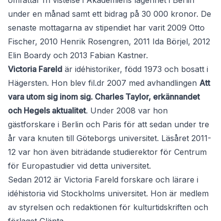
omfattar fri vistelse i Akademiens lägenhet i Berlin
under en månad samt ett bidrag på 30 000 kronor. De
senaste mottagarna av stipendiet har varit 2009 Otto
Fischer, 2010 Henrik Rosengren, 2011 Ida Börjel, 2012
Elin Boardy och 2013 Fabian Kastner.
Victoria Fareld
är idéhistoriker, född 1973 och bosatt i
Hägersten. Hon blev fil.dr 2007 med avhandlingen
Att
vara utom sig inom sig. Charles Taylor, erkännandet
och Hegels aktualitet
. Under 2008 var hon
gästforskare i Berlin och Paris för att sedan under tre
år vara knuten till Göteborgs universitet. Läsåret 2011-
12 var hon även biträdande studierektor för Centrum
för Europastudier vid detta universitet.
Sedan 2012 är Victoria Fareld forskare och lärare i
idéhistoria vid Stockholms universitet. Hon är medlem
av styrelsen och redaktionen för kulturtidskriften och