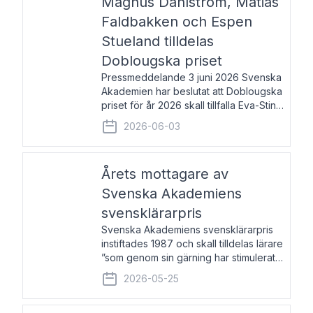
Magnus Dahlström, Matias
Faldbakken och Espen
Stueland tilldelas
Doblougska priset
Pressmeddelande 3 juni 2026 Svenska
Akademien har beslutat att Doblougska
priset för år 2026 skall tillfalla Eva-Stina
Byggmästar, Magnus Dahlström, Matias
2026-06-03
Faldbakken samt Espen Stueland.
Prisbeloppet är 200 000 svenska
kronor per mottagare
Årets mottagare av
Svenska Akademiens
svensklärarpris
Svenska Akademiens svensklärarpris
instiftades 1987 och skall tilldelas lärare
”som genom sin gärning har stimulerat
intresset hos unga människor för
2026-05-25
svenska språket och litteraturen”.
Prisutdelning och samtal med