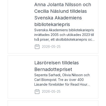
pristagarna äger rum under
Anna Jolanta Nilsson och
Cecilia Näslund tilldelas
Svenska Akademiens
bibliotekariepris
Svenska Akademiens bibliotekariepris
inrättades 2005 och utökades 2023 till
två priser, ett skolbibliotekariepris och
ett folkbibliotekariepris. Priserna skall
2026-05-25
tilldelas bibliotekarier vid svenska folk-
och skolbibliotek som gjort värdefull
Läsrörelsen tilldelas
Bernadottepriset
Sepenta Sarhadi, Olivia Nilsson och
Carl Blomqvist. Tre av över 400
Läsande förebilder för Read Hour
Sverige. Foto: Michael Wall. Den ideella
2026-05-25
föreningen Läsrörelsen tilldelas
Bernadottepriset 2026 för att den
under ett kvarts sekel gjort re