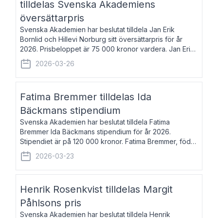
tilldelas Svenska Akademiens
översättarpris
Svenska Akademien har beslutat tilldela Jan Erik
Bornlid och Hillevi Norburg sitt översättarpris för år
2026. Prisbeloppet är 75 000 kronor vardera. Jan Erik
Bornlid, född 1947, är översättare från tyska. Han är
2026-03-26
främst känd för sina översät
Fatima Bremmer tilldelas Ida
Bäckmans stipendium
Svenska Akademien har beslutat tilldela Fatima
Bremmer Ida Bäckmans stipendium för år 2026.
Stipendiet är på 120 000 kronor. Fatima Bremmer, född
1977, är journalist och författare. Hon utkom i fjol med
2026-03-23
boken Ligan. Klarakvarterens blodsyst
Henrik Rosenkvist tilldelas Margit
Påhlsons pris
Svenska Akademien har beslutat tilldela Henrik