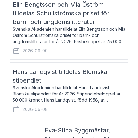
Elin Bengtsson och Mia Öström
tilldelas Schullströmska priset för
barn- och ungdomslitteratur
Svenska Akademien har tilldelat Elin Bengtsson och Mia
Öström Schullströmska priset för barn- och
ungdomslitteratur för år 2026. Prisbeloppet är 75 000
kronor vardera. Elin Bengtsson, född 1987, är författare
2026-06-09
och forskare i genusvetenskap.
Hans Landqvist tilldelas Blomska
stipendiet
Svenska Akademien har tilldelat Hans Landqvist
Blomska stipendiet för år 2026. Stipendiebeloppet är
50 000 kronor. Hans Landqvist, född 1958, är
professor i svenska vid Göteborgs universitet. Han
2026-06-08
disputerade år 2000 på avhandlingen Författn
Eva-Stina Byggmästar,