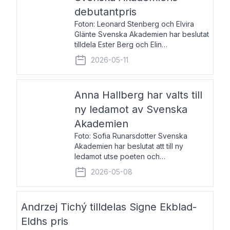
debutantpris
Foton: Leonard Stenberg och Elvira
Glänte Svenska Akademien har beslutat
tilldela Ester Berg och Elin
Michaelsdotter Svenska Akademiens
2026-05-11
debutantpris för år 2026. Priset är
nyinstiftat och syftar till att lyfta fram
intressanta och löftesrik
Anna Hallberg har valts till
ny ledamot av Svenska
Akademien
Foto: Sofia Runarsdotter Svenska
Akademien har beslutat att till ny
ledamot utse poeten och
litteraturkritikern Anna Hallberg. Hon
2026-05-08
efterträder poeten Tua Forsström på
stol 18 och kommer att ta sitt inträde vid
Akademiens högtidssammankomst
Andrzej Tichý tilldelas Signe Ekblad-
Eldhs pris