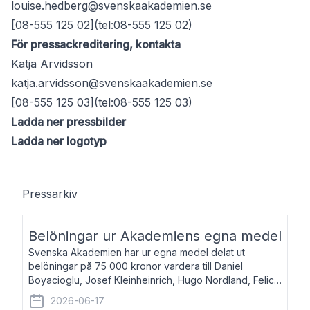
louise.hedberg@svenskaakademien.se
[08-555 125 02](tel:08-555 125 02)
För pressackreditering, kontakta
Katja Arvidsson
katja.arvidsson@svenskaakademien.se
[08-555 125 03](tel:08-555 125 03)
Ladda ner pressbilder
Ladda ner logotyp
Pressarkiv
Belöningar ur Akademiens egna medel
Svenska Akademien har ur egna medel delat ut
belöningar på 75 000 kronor vardera till Daniel
Boyacioglu, Josef Kleinheinrich, Hugo Nordland, Felicia
Stenroth och Svante Strandberg. Daniel Boyacioglu,
2026-06-17
född 1981, är poet och scenartist. Josef