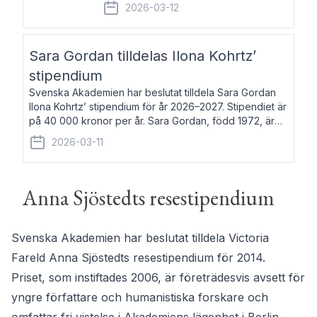
fem av de kungliga akademierna det så
2026-03-12
kallade Bernadotteprogrammet med
syfte att genom stipendier erbjuda stöd
och fortbildning till fo
Sara Gordan tilldelas Ilona Kohrtz’
stipendium
Svenska Akademien har beslutat tilldela Sara Gordan
Ilona Kohrtz’ stipendium för år 2026–2027. Stipendiet är
på 40 000 kronor per år. Sara Gordan, född 1972, är
författare och översättare. Hon debuterade 2006 med
2026-03-11
det prosalyriska verket En
Anna Sjöstedts resestipendium
Svenska Akademien har beslutat tilldela Victoria
Fareld Anna Sjöstedts resestipendium för 2014.
Priset, som instiftades 2006, är företrädesvis avsett för
yngre författare och humanistiska forskare och