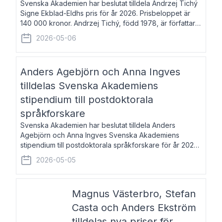
Svenska Akademien har beslutat tilldela Andrzej Tichý
Signe Ekblad-Eldhs pris för år 2026. Prisbeloppet är
140 000 kronor. Andrzej Tichý, född 1978, är författare
och kulturskribent. Han debuterade 2005 med den
2026-05-06
lovordade romanen Sex liter l
Anders Agebjörn och Anna Ingves
tilldelas Svenska Akademiens
stipendium till postdoktorala
språkforskare
Svenska Akademien har beslutat tilldela Anders
Agebjörn och Anna Ingves Svenska Akademiens
stipendium till postdoktorala språkforskare för år 2026.
Stipendiebeloppet är 75 000 kronor per mottagare.
2026-05-05
Anders Agebjörn, född 1984, är universitet
Magnus Västerbro, Stefan
Casta och Anders Ekström
tilldelas nya priser för