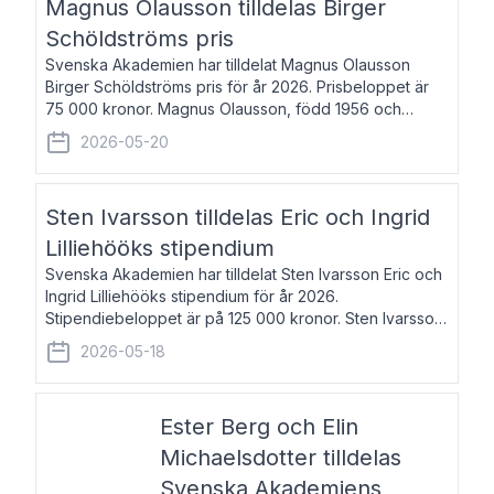
Magnus Olausson tilldelas Birger
Schöldströms pris
Svenska Akademien har tilldelat Magnus Olausson
Birger Schöldströms pris för år 2026. Prisbeloppet är
75 000 kronor. Magnus Olausson, född 1956 och
bosatt i Stockholm, är konstvetare, museiman och
2026-05-20
hovman. Han disputerade 1993 vid Uppsala un
Sten Ivarsson tilldelas Eric och Ingrid
Lilliehööks stipendium
Svenska Akademien har tilldelat Sten Ivarsson Eric och
Ingrid Lilliehööks stipendium för år 2026.
Stipendiebeloppet är på 125 000 kronor. Sten Ivarsson,
född 1979, är mediateksamordnare vid
2026-05-18
Söderslättsgymnasiet i Trelleborg. Här har han på
Ester Berg och Elin
Michaelsdotter tilldelas
Svenska Akademiens