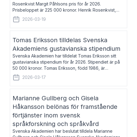
Rosenkvist Margit Påhlsons pris för år 2026.
Prisbeloppet är 225 000 kronor. Henrik Rosenkvist,
född 1965, är professor i nordiska språk vid Göteborgs
2026-03-19
universitet. Han disputerade 2004 på avhan
Tomas Eriksson tilldelas Svenska
Akademiens gustavianska stipendium
Svenska Akademien har tilldelat Tomas Eriksson sitt
gustavianska stipendium för år 2026. Stipendiet är på
50 000 kronor. Tomas Eriksson, född 1986, är
projektledare inom marknadsföring och författare och
2026-03-17
utkom i fjol med boken Syndabocken.
Marianne Gullberg och Gisela
Håkansson belönas för framstående
förtjänster inom svensk
språkforskning och språkvård
Svenska Akademien har beslutat tilldela Marianne