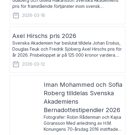
Gullberg och Gisela Håkansson Svenska Akademiens
pris för framstående förtjänster inom svensk
språkforskning och språkvård till minne av Carl Gabriel
2026-03-16
och Karin Forsberg för år 2026. Prissumma
Axel Hirschs pris 2026
Svenska Akademien har beslutat tilldela Johan Erséus,
Douglas Feuk och Fredrik Sjöberg Axel Hirschs pris för
år 2026. Prisbeloppet är på 125 000 kronor vardera.
Johan Erséus, född 1959, är fackboksförfattare och
2026-03-12
journalist med mångårigt för
Iman Mohammed och Sofia
Roberg tilldelas Svenska
Akademiens
Bernadottestipendier 2026
Fotografer: Robin Rådenman och Kajsa
Göransson Med anledning av H.M.
Konungens 70-årsdag 2016 instiftade