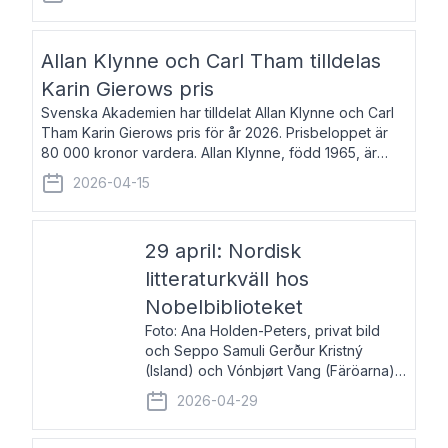
återkommande för Svenska Dagbladet, Ups
Allan Klynne och Carl Tham tilldelas
Karin Gierows pris
Svenska Akademien har tilldelat Allan Klynne och Carl
Tham Karin Gierows pris för år 2026. Prisbeloppet är
80 000 kronor vardera. Allan Klynne, född 1965, är
arkeolog, författare, översättare och fil.dr i antikens
2026-04-15
kultur och samhällsliv. Ut
29 april: Nordisk
litteraturkväll hos
Nobelbiblioteket
Foto: Ana Holden-Peters, privat bild
och Seppo Samuli Gerður Kristný
(Island) och Vónbjørt Vang (Färöarna)
läser ur sina verk och samtalar med
2026-04-29
John Swedenmark. De läser upp på
färöiska, isländska och svenska och