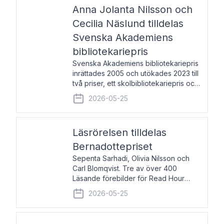
pristagarna äger rum under
Anna Jolanta Nilsson och
Cecilia Näslund tilldelas
Svenska Akademiens
bibliotekariepris
Svenska Akademiens bibliotekariepris
inrättades 2005 och utökades 2023 till
två priser, ett skolbibliotekariepris och
ett folkbibliotekariepris. Priserna skall
2026-05-25
tilldelas bibliotekarier vid svenska folk-
och skolbibliotek som gjort värdefull
Läsrörelsen tilldelas
Bernadottepriset
Sepenta Sarhadi, Olivia Nilsson och
Carl Blomqvist. Tre av över 400
Läsande förebilder för Read Hour
Sverige. Foto: Michael Wall. Den ideella
2026-05-25
föreningen Läsrörelsen tilldelas
Bernadottepriset 2026 för att den
under ett kvarts sekel gjort re