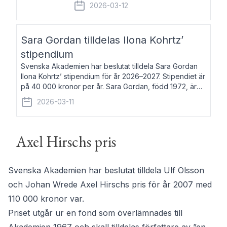
fem av de kungliga akademierna det så
2026-03-12
kallade Bernadotteprogrammet med
syfte att genom stipendier erbjuda stöd
och fortbildning till fo
Sara Gordan tilldelas Ilona Kohrtz’
stipendium
Svenska Akademien har beslutat tilldela Sara Gordan
Ilona Kohrtz’ stipendium för år 2026–2027. Stipendiet är
på 40 000 kronor per år. Sara Gordan, född 1972, är
författare och översättare. Hon debuterade 2006 med
2026-03-11
det prosalyriska verket En
Axel Hirschs pris
Svenska Akademien har beslutat tilldela Ulf Olsson
och Johan Wrede Axel Hirschs pris för år 2007 med
110 000 kronor var.
Priset utgår ur en fond som överlämnades till