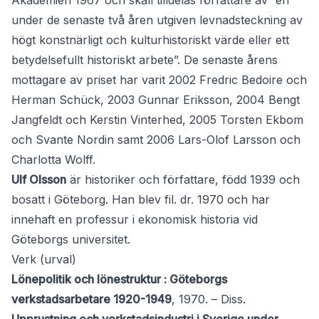
Akademien 1967 och skall tilldelas författare av ”en
under de senaste två åren utgiven levnadsteckning av
högt konstnärligt och kulturhistoriskt värde eller ett
betydelsefullt historiskt arbete”. De senaste årens
mottagare av priset har varit 2002 Fredric Bedoire och
Herman Schück, 2003 Gunnar Eriksson, 2004 Bengt
Jangfeldt och Kerstin Vinterhed, 2005 Torsten Ekbom
och Svante Nordin samt 2006 Lars-Olof Larsson och
Charlotta Wolff.
Ulf Olsson
är historiker och författare, född 1939 och
bosatt i Göteborg. Han blev fil. dr. 1970 och har
innehaft en professur i ekonomisk historia vid
Göteborgs universitet.
Verk (urval)
Lönepolitik och lönestruktur : Göteborgs
verkstadsarbetare 1920-1949
, 1970. – Diss.