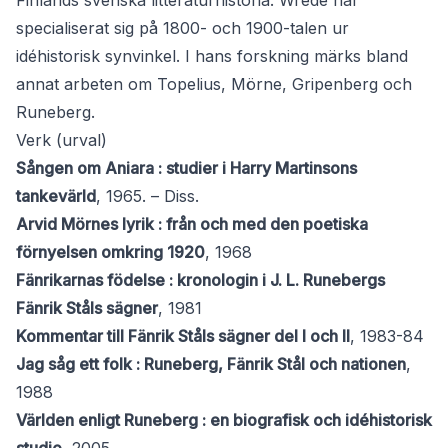
Finlands svenska litteraturhistoria. Wrede har
specialiserat sig på 1800- och 1900-talen ur
idéhistorisk synvinkel. I hans forskning märks bland
annat arbeten om Topelius, Mörne, Gripenberg och
Runeberg.
Verk (urval)
Sången om Aniara : studier i Harry Martinsons
tankevärld
, 1965. – Diss.
Arvid Mörnes lyrik : från och med den poetiska
förnyelsen omkring 1920
, 1968
Fänrikarnas födelse : kronologin i J. L. Runebergs
Fänrik Ståls sägner
, 1981
Kommentar till Fänrik Ståls sägner del I och II
, 1983-84
Jag såg ett folk : Runeberg, Fänrik Stål och nationen
,
1988
Världen enligt Runeberg : en biografisk och idéhistorisk