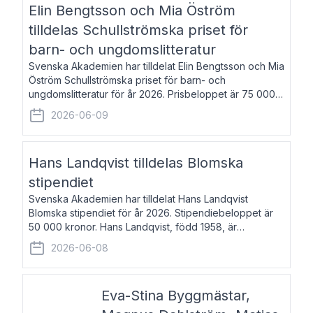
Elin Bengtsson och Mia Öström
tilldelas Schullströmska priset för
barn- och ungdomslitteratur
Svenska Akademien har tilldelat Elin Bengtsson och Mia
Öström Schullströmska priset för barn- och
ungdomslitteratur för år 2026. Prisbeloppet är 75 000
kronor vardera. Elin Bengtsson, född 1987, är författare
2026-06-09
och forskare i genusvetenskap.
Hans Landqvist tilldelas Blomska
stipendiet
Svenska Akademien har tilldelat Hans Landqvist
Blomska stipendiet för år 2026. Stipendiebeloppet är
50 000 kronor. Hans Landqvist, född 1958, är
professor i svenska vid Göteborgs universitet. Han
2026-06-08
disputerade år 2000 på avhandlingen Författn
Eva-Stina Byggmästar,