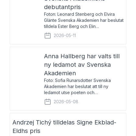
debutantpris
Foton: Leonard Stenberg och Elvira
Glänte Svenska Akademien har beslutat
tilldela Ester Berg och Elin
Michaelsdotter Svenska Akademiens
2026-05-11
debutantpris för år 2026. Priset är
nyinstiftat och syftar till att lyfta fram
intressanta och löftesrik
Anna Hallberg har valts till
ny ledamot av Svenska
Akademien
Foto: Sofia Runarsdotter Svenska
Akademien har beslutat att till ny
ledamot utse poeten och
litteraturkritikern Anna Hallberg. Hon
2026-05-08
efterträder poeten Tua Forsström på
stol 18 och kommer att ta sitt inträde vid
Akademiens högtidssammankomst
Andrzej Tichý tilldelas Signe Ekblad-
Eldhs pris