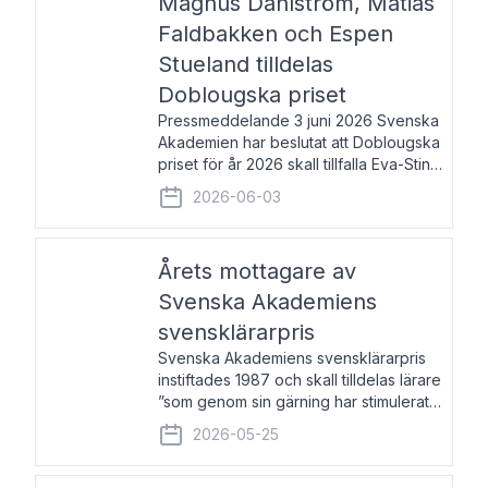
Magnus Dahlström, Matias
Faldbakken och Espen
Stueland tilldelas
Doblougska priset
Pressmeddelande 3 juni 2026 Svenska
Akademien har beslutat att Doblougska
priset för år 2026 skall tillfalla Eva-Stina
Byggmästar, Magnus Dahlström, Matias
2026-06-03
Faldbakken samt Espen Stueland.
Prisbeloppet är 200 000 svenska
kronor per mottagare
Årets mottagare av
Svenska Akademiens
svensklärarpris
Svenska Akademiens svensklärarpris
instiftades 1987 och skall tilldelas lärare
”som genom sin gärning har stimulerat
intresset hos unga människor för
2026-05-25
svenska språket och litteraturen”.
Prisutdelning och samtal med