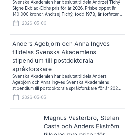
Svenska Akademien har beslutat tilldela Andrzej Tichý
Signe Ekblad-Eldhs pris för år 2026. Prisbeloppet är
140 000 kronor. Andrzej Tichý, född 1978, är författare
och kulturskribent. Han debuterade 2005 med den
2026-05-06
lovordade romanen Sex liter l
Anders Agebjörn och Anna Ingves
tilldelas Svenska Akademiens
stipendium till postdoktorala
språkforskare
Svenska Akademien har beslutat tilldela Anders
Agebjörn och Anna Ingves Svenska Akademiens
stipendium till postdoktorala språkforskare för år 2026.
Stipendiebeloppet är 75 000 kronor per mottagare.
2026-05-05
Anders Agebjörn, född 1984, är universitet
Magnus Västerbro, Stefan
Casta och Anders Ekström
tilldelas nya priser för