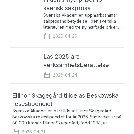
svensk sakprosa
Svenska Akademien uppmärksammar
sakprosans betydelse i den svenska
litteraturen med tre nyinstiftade priser:
Svenska Akademiens pris till
2026-04-29
framstående författare av svensk
sakprosa som i år går till Magnus
Västerbro, Svenska Akademiens pris
Läs 2025 års
verksamhetsberättelse
2026-04-24
Ellinor Skagegård tilldelas Beskowska
resestipendiet
Svenska Akademien har tilldelat Ellinor Skagegård
Beskowska resestipendiet för år 2026. Stipendiet är på
80 000 kronor. Ellinor Skagegård, född 1984, är
författare, journalist och musiker. Hon skriver
2026-04-21