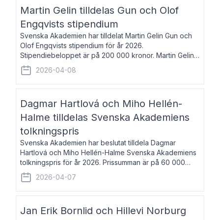
talar om språk och poesi – o
Martin Gelin tilldelas Gun och Olof
Engqvists stipendium
Svenska Akademien har tilldelat Martin Gelin Gun och
Olof Engqvists stipendium för år 2026.
Stipendiebeloppet är på 200 000 kronor. Martin Gelin,
född 1978, är journalist och författare. Han lever
2026-04-08
numera i Paris men var under många år bosat
Dagmar Hartlová och Miho Hellén-
Halme tilldelas Svenska Akademiens
tolkningspris
Svenska Akademien har beslutat tilldela Dagmar
Hartlová och Miho Hellén-Halme Svenska Akademiens
tolkningspris för år 2026. Prissumman är på 60 000
kronor var. Dagmar Hartlová, född 1951, översätter
2026-04-07
huvudsakligen från svenska till tjeckiska
Jan Erik Bornlid och Hillevi Norburg