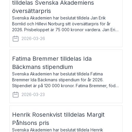
tilldelas Svenska Akademiens
översättarpris
Svenska Akademien har beslutat tilldela Jan Erik
Bornlid och Hillevi Norburg sitt översättarpris för år
2026. Prisbeloppet är 75 000 kronor vardera. Jan Erik
Bornlid, född 1947, är översättare från tyska. Han är
2026-03-26
främst känd för sina översät
Fatima Bremmer tilldelas Ida
Bäckmans stipendium
Svenska Akademien har beslutat tilldela Fatima
Bremmer Ida Bäckmans stipendium för år 2026.
Stipendiet är på 120 000 kronor. Fatima Bremmer, född
1977, är journalist och författare. Hon utkom i fjol med
2026-03-23
boken Ligan. Klarakvarterens blodsyst
Henrik Rosenkvist tilldelas Margit
Påhlsons pris
Svenska Akademien har beslutat tilldela Henrik