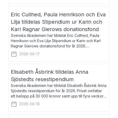
Eric Cullhed, Paula Henrikson och Eva
Lilja tilldelas Stipendium ur Karin och
Karl Ragnar Gierows donationsfond
Svenska Akademien har tilldelat Eric Cullhed, Paula
Henrikson och Eva Lilja Stipendium ur Karin och Karl
Ragnar Gierows donationsfond för år 2026.
Stipendiebeloppet är på 70 000 kronor vardera. Eric
2026-06-17
Cullhed, född 1985, är professor i grekis
Elisabeth Åsbrink tilldelas Anna
Sjöstedts resestipendium
Svenska Akademien har tilldelat Elisabeth Åsbrink Anna
Sjöstedts resestipendium för år 2026. Priset omfattar
ett belopp på 30 000 kronor samt upp till fyra veckors
fri vistelse i Akademiens lägenhet i Berlin. Elisabeth
2026-06-16
Åsbrink, född 1965 oc