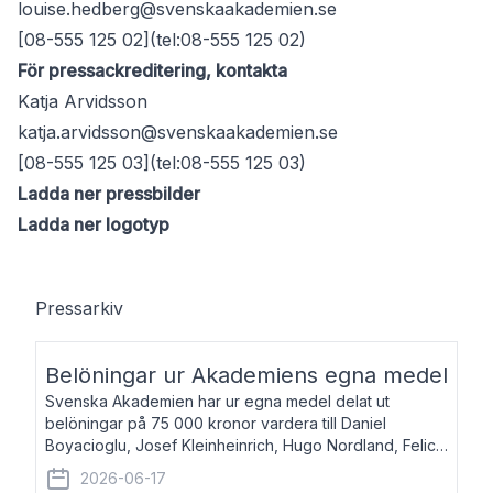
louise.hedberg@svenskaakademien.se
[08-555 125 02](tel:08-555 125 02)
För pressackreditering, kontakta
Katja Arvidsson
katja.arvidsson@svenskaakademien.se
[08-555 125 03](tel:08-555 125 03)
Ladda ner pressbilder
Ladda ner logotyp
Pressarkiv
Belöningar ur Akademiens egna medel
Svenska Akademien har ur egna medel delat ut
belöningar på 75 000 kronor vardera till Daniel
Boyacioglu, Josef Kleinheinrich, Hugo Nordland, Felicia
Stenroth och Svante Strandberg. Daniel Boyacioglu,
2026-06-17
född 1981, är poet och scenartist. Josef