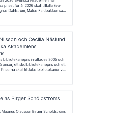
uni 2026 Svenska Akademien har
 priset för år 2026 skall tillfalla Eva-
gnus Dahlström, Matias Faldbakken samt
beloppet är 200 000 svenska kronor per
Nilsson och Cecilia Näslund
nska Akademiens
ris
bibliotekariepris inrättades 2005 och
å priser, ett skolbibliotekariepris och ett
 Priserna skall tilldelas bibliotekarier vid
olbibliotek som gjort värdefull
delas Birger Schöldströms
at Magnus Olausson Birger Schöldströms