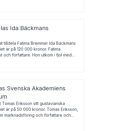
enska till tjeckiska
elas Ida Bäckmans
t tilldela Fatima Bremmer Ida Bäckmans
iet är på 120 000 kronor. Fatima
t och författare. Hon utkom i fjol med
lodsyst
elas Svenska Akademiens
ium
t Tomas Eriksson sitt gustavianska
iet är på 50 000 kronor. Tomas Eriksson,
om marknadsföring och författare och
bocken.