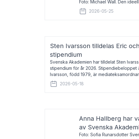
Foto: Michael Wall. Den ideel
tilldelas Bernadottepriset 202
2026-05-25
sekel gjort re
Sten Ivarsson tilldelas Eric och
stipendium
Svenska Akademien har tilldelat Sten Ivarsso
stipendium för år 2026. Stipendiebeloppet 
Ivarsson, född 1979, är mediateksamordnar
Trelleborg. Här har han på
2026-05-18
Anna Hallberg har va
av Svenska Akadem
Foto: Sofia Runarsdotter Sv