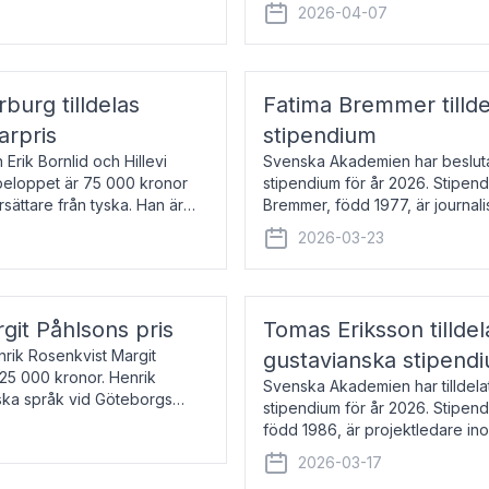
översätter huvudsakligen från sv
2026-04-07
rburg tilldelas
Fatima Bremmer tilld
arpris
stipendium
Erik Bornlid och Hillevi
Svenska Akademien har besluta
isbeloppet är 75 000 kronor
stipendium för år 2026. Stipend
rsättare från tyska. Han är
Bremmer, född 1977, är journalis
boken Ligan. Klarakvarterens b
2026-03-23
rgit Påhlsons pris
Tomas Eriksson tilld
nrik Rosenkvist Margit
gustavianska stipend
225 000 kronor. Henrik
Svenska Akademien har tilldela
iska språk vid Göteborgs
stipendium för år 2026. Stipend
n
född 1986, är projektledare in
utkom i fjol med boken Synda
2026-03-17