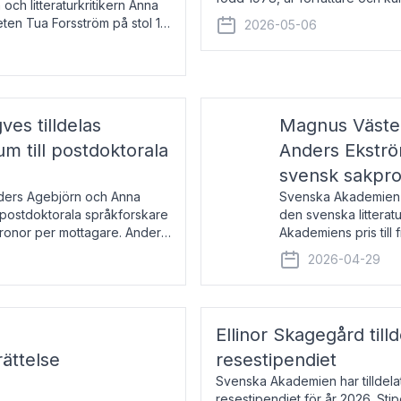
 och litteraturkritikern Anna
den lovordade romanen Sex lite
eten Tua Forsström på stol 18
2026-05-06
e vid Akademiens
es tilldelas
Magnus Väster
 till postdoktorala
Anders Ekström
svensk sakpr
nders Agebjörn och Anna
Svenska Akademien 
 postdoktorala språkforskare
den svenska litterat
kronor per mottagare. Anders
Akademiens pris till
sakprosa som i år gå
2026-04-29
Akademiens pris
Ellinor Skagegård til
ättelse
resestipendiet
Svenska Akademien har tilldel
resestipendiet för år 2026. Stip