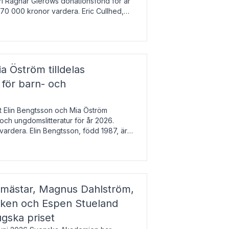
arl Ragnar Gierows donationsfond för år
70 000 kronor vardera. Eric Cullhed,
s
a Öström tilldelas
 för barn- och
t Elin Bengtsson och Mia Öström
 och ungdomslitteratur för år 2026.
vardera. Elin Bengtsson, född 1987, är
svetenskap.
gmästar, Magnus Dahlström,
kken och Espen Stueland
ugska priset