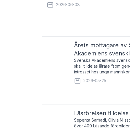
år 2000 på avhandlingen Författn
2026-06-08
Årets mottagare av
Akademiens svenskl
Svenska Akademiens svensklä
skall tilldelas lärare ”som ge
intresset hos unga människor
litteraturen”. Prisutdelning o
2026-05-25
äger rum under
Läsrörelsen tilldela
Sepenta Sarhadi, Olivia Nilss
över 400 Läsande förebilder