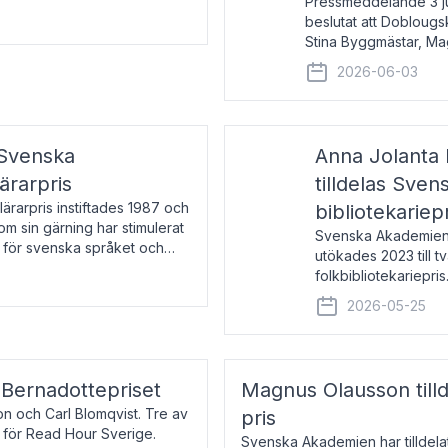
Pressmeddelande 3 j
beslutat att Doblougska
Stina Byggmästar, Ma
Espen Stueland. Pris
2026-06-03
mottagare
 Svenska
Anna Jolanta 
ärarpris
tilldelas Sve
rarpris instiftades 1987 och
bibliotekariep
nom sin gärning har stimulerat
Svenska Akademiens 
 för svenska språket och
utökades 2023 till tv
ch samtal med pristagarna
folkbibliotekariepris.
svenska folk- och sk
2026-05-25
s Bernadottepriset
Magnus Olausson till
on och Carl Blomqvist. Tre av
pris
 för Read Hour Sverige.
Svenska Akademien har tilldel