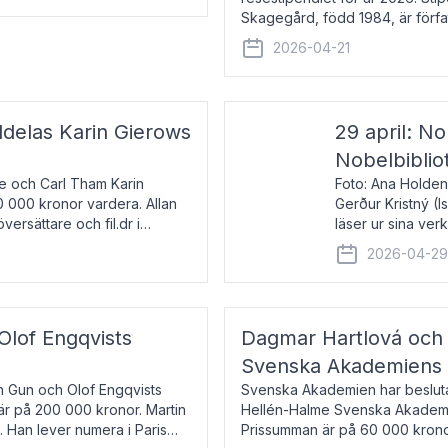
Skagegård, född 1984, är förfat
återkommande för Svenska Da
2026-04-21
ldelas Karin Gierows
29 april: No
Nobelbiblio
ne och Carl Tham Karin
Foto: Ana Holden
0 000 kronor vardera. Allan
Gerður Kristný (
versättare och fil.dr i
läser ur sina ve
De läser upp på 
2026-04-2
om språk och po
 Olof Engqvists
Dagmar Hartlová och 
Svenska Akademiens t
in Gun och Olof Engqvists
Svenska Akademien har beslutat
är på 200 000 kronor. Martin
Hellén-Halme Svenska Akademie
e. Han lever numera i Paris
Prissumman är på 60 000 kronor