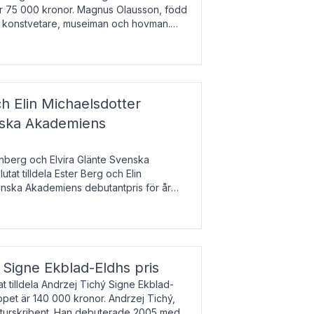
 är 75 000 kronor. Magnus Olausson, född
är konstvetare, museiman och hovman.
ala un
h Elin Michaelsdotter
enska Akademiens
nberg och Elvira Glänte Svenska
tat tilldela Ester Berg och Elin
nska Akademiens debutantpris för år
iftat och syftar till att lyfta fram
esrik
s Signe Ekblad-Eldhs pris
 tilldela Andrzej Tichý Signe Ekblad-
oppet är 140 000 kronor. Andrzej Tichý,
ulturskribent. Han debuterade 2005 med