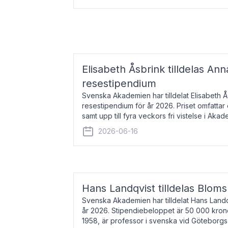
Elisabeth Åsbrink tilldelas Ann
resestipendium
Svenska Akademien har tilldelat Elisabeth 
resestipendium för år 2026. Priset omfatta
samt upp till fyra veckors fri vistelse i Akad
Elisabeth Åsbrink, född 1965 oc
2026-06-16
Hans Landqvist tilldelas Bloms
Svenska Akademien har tilldelat Hans Landq
år 2026. Stipendiebeloppet är 50 000 kron
1958, är professor i svenska vid Göteborgs