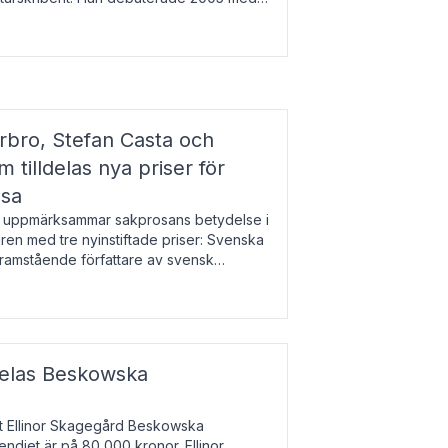
r l
bro, Stefan Casta och
 tilldelas nya priser för
osa
uppmärksammar sakprosans betydelse i
uren med tre nyinstiftade priser: Svenska
 framstående författare av svensk
r till Magnus Västerbro, Svenska
ldelas Beskowska
at Ellinor Skagegård Beskowska
endiet är på 80 000 kronor. Ellinor