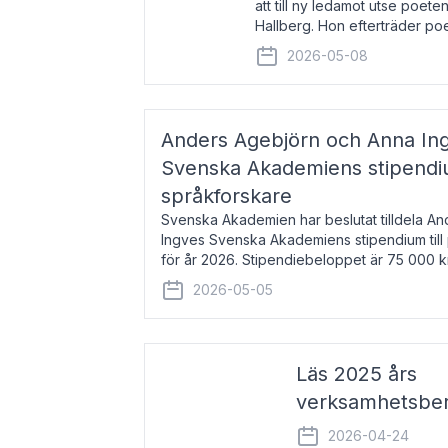
att till ny ledamot utse poeten
Hallberg. Hon efterträder po
och kommer att ta sitt inträd
2026-05-08
högtidssammankomst
Anders Agebjörn och Anna Ingv
Svenska Akademiens stipendium
språkforskare
Svenska Akademien har beslutat tilldela A
Ingves Svenska Akademiens stipendium till
för år 2026. Stipendiebeloppet är 75 000 
Agebjörn, född 1984, är universitet
2026-05-05
Läs 2025 års
verksamhetsber
2026-04-24