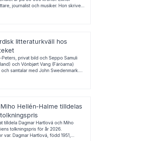
tare, journalist och musiker. Hon skriver
gbladet, Ups
rdisk litteraturkväll hos
teket
-Peters, privat bild och Seppo Samuli
Island) och Vónbjørt Vang (Färöarna)
rk och samtalar med John Swedenmark.
färöiska, isländska och svenska och talar
9
esi – o
Miho Hellén-Halme tilldelas
olkningspris
 tilldela Dagmar Hartlová och Miho
ns tolkningspris för år 2026.
 var. Dagmar Hartlová, född 1951,