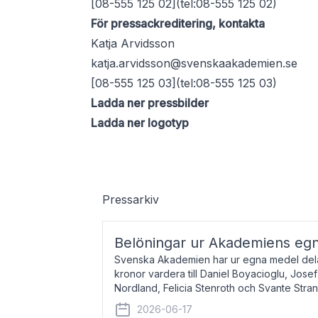
[08-555 125 02](tel:08-555 125 02)
För pressackreditering, kontakta
Katja Arvidsson
katja.arvidsson@svenskaakademien.se
[08-555 125 03](tel:08-555 125 03)
Ladda ner pressbilder
Ladda ner logotyp
Pressarkiv
Belöningar ur Akademiens eg
Svenska Akademien har ur egna medel dela
kronor vardera till Daniel Boyacioglu, Jose
Nordland, Felicia Stenroth och Svante Stra
född 1981, är poet och scenartist. Josef
2026-06-17