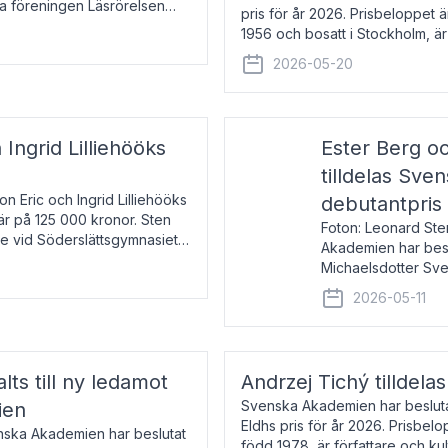
la föreningen Läsrörelsen
pris för år 2026. Prisbeloppet
6 för att den under ett kvarts
1956 och bosatt i Stockholm, 
Han disputerade 1993 vid Upps
2026-05-20
 Ingrid Lilliehööks
Ester Berg oc
tilldelas Sv
n Eric och Ingrid Lilliehööks
debutantpris
är på 125 000 kronor. Sten
Foton: Leonard Ste
e vid Söderslättsgymnasiet i
Akademien har beslu
Michaelsdotter Sve
2026. Priset är nyinst
2026-05-11
intressanta och löft
lts till ny ledamot
Andrzej Tichý tilldela
Svenska Akademien har beslutat
ien
Eldhs pris för år 2026. Prisbel
enska Akademien har beslutat
född 1978, är författare och k