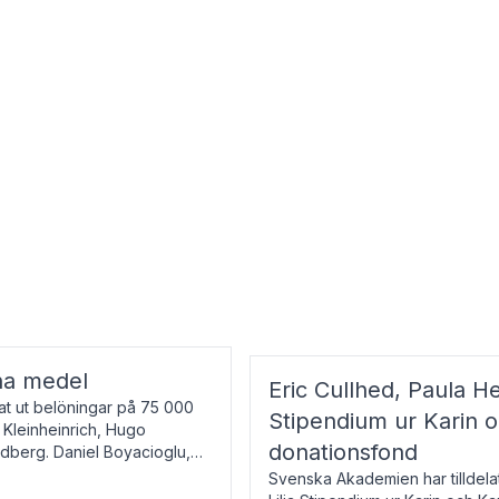
na medel
Eric Cullhed, Paula He
t ut belöningar på 75 000
Stipendium ur Karin 
f Kleinheinrich, Hugo
donationsfond
ndberg. Daniel Boyacioglu,
Svenska Akademien har tilldela