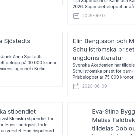
Lilja Stipendium ur Karin och K
2026. Stipendiebeloppet är på 
född 1985, är professor i greki
2026-06-17
a Sjöstedts
Elin Bengtsson och Mi
Schullströmska priset
Åsbrink Anna Sjöstedts
ungdomslitteratur
r ett belopp på 30 000 kronor
Svenska Akademien har tilldela
emiens lägenhet i Berlin.
Schullströmska priset för barn-
Prisbeloppet är 75 000 kronor 
författare och forskare i genu
2026-06-09
ka stipendiet
Eva-Stina Byg
vist Blomska stipendiet för
Matias Faldba
or. Hans Landqvist, född
tilldelas Doblo
 universitet. Han disputerade