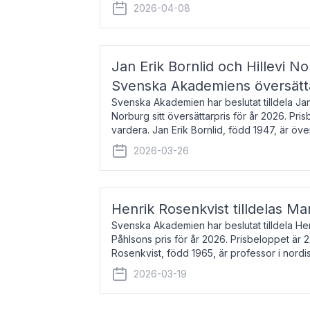
men var under många år bosat
2026-04-08
Jan Erik Bornlid och Hillevi No
Svenska Akademiens översätt
Svenska Akademien har beslutat tilldela Jan 
Norburg sitt översättarpris för år 2026. Pr
vardera. Jan Erik Bornlid, född 1947, är öve
främst känd för sina översät
2026-03-26
Henrik Rosenkvist tilldelas Ma
Svenska Akademien har beslutat tilldela He
Påhlsons pris för år 2026. Prisbeloppet är 
Rosenkvist, född 1965, är professor i nord
universitet. Han disputerade 2004 på avha
2026-03-19