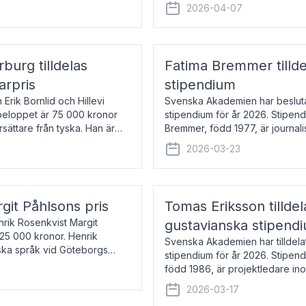
översätter huvudsakligen från sv
2026-04-07
rburg tilldelas
Fatima Bremmer tilld
arpris
stipendium
Erik Bornlid och Hillevi
Svenska Akademien har besluta
isbeloppet är 75 000 kronor
stipendium för år 2026. Stipend
rsättare från tyska. Han är
Bremmer, född 1977, är journalis
boken Ligan. Klarakvarterens b
2026-03-23
rgit Påhlsons pris
Tomas Eriksson tilld
nrik Rosenkvist Margit
gustavianska stipend
225 000 kronor. Henrik
Svenska Akademien har tilldela
iska språk vid Göteborgs
stipendium för år 2026. Stipend
n
född 1986, är projektledare in
utkom i fjol med boken Synda
2026-03-17