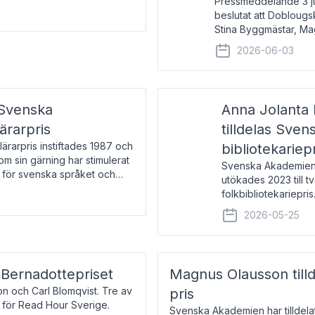
Pressmeddelande 3 j
beslutat att Doblougska
Stina Byggmästar, Ma
Espen Stueland. Pris
2026-06-03
mottagare
 Svenska
Anna Jolanta 
ärarpris
tilldelas Sve
rarpris instiftades 1987 och
bibliotekariep
nom sin gärning har stimulerat
Svenska Akademiens 
 för svenska språket och
utökades 2023 till tv
ch samtal med pristagarna
folkbibliotekariepris.
svenska folk- och sk
2026-05-25
s Bernadottepriset
Magnus Olausson till
on och Carl Blomqvist. Tre av
pris
 för Read Hour Sverige.
Svenska Akademien har tilldel