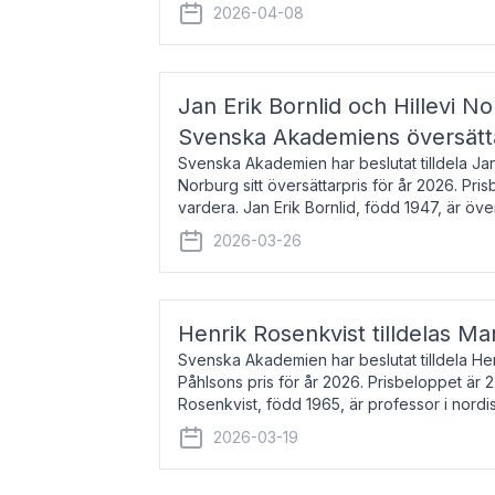
men var under många år bosat
2026-04-08
Jan Erik Bornlid och Hillevi No
Svenska Akademiens översätt
Svenska Akademien har beslutat tilldela Jan 
Norburg sitt översättarpris för år 2026. Pr
vardera. Jan Erik Bornlid, född 1947, är öve
främst känd för sina översät
2026-03-26
Henrik Rosenkvist tilldelas Ma
Svenska Akademien har beslutat tilldela He
Påhlsons pris för år 2026. Prisbeloppet är 
Rosenkvist, född 1965, är professor i nord
universitet. Han disputerade 2004 på avha
2026-03-19