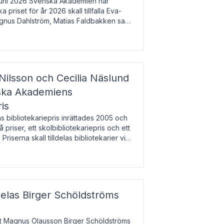
uni 2026 Svenska Akademien har
 priset för år 2026 skall tillfalla Eva-
gnus Dahlström, Matias Faldbakken samt
beloppet är 200 000 svenska kronor per
Nilsson och Cecilia Näslund
nska Akademiens
ris
bibliotekariepris inrättades 2005 och
å priser, ett skolbibliotekariepris och ett
 Priserna skall tilldelas bibliotekarier vid
olbibliotek som gjort värdefull
delas Birger Schöldströms
at Magnus Olausson Birger Schöldströms