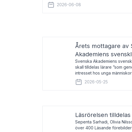
år 2000 på avhandlingen Författn
2026-06-08
Årets mottagare av
Akademiens svenskl
Svenska Akademiens svensklä
skall tilldelas lärare ”som ge
intresset hos unga människor
litteraturen”. Prisutdelning o
2026-05-25
äger rum under
Läsrörelsen tilldela
Sepenta Sarhadi, Olivia Nilss
över 400 Läsande förebilder