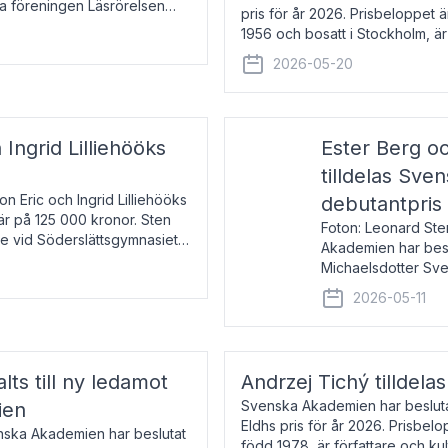
la föreningen Läsrörelsen
pris för år 2026. Prisbeloppet
6 för att den under ett kvarts
1956 och bosatt i Stockholm, 
Han disputerade 1993 vid Upps
2026-05-20
 Ingrid Lilliehööks
Ester Berg oc
tilldelas Sv
n Eric och Ingrid Lilliehööks
debutantpris
är på 125 000 kronor. Sten
Foton: Leonard Ste
e vid Söderslättsgymnasiet i
Akademien har beslu
Michaelsdotter Sve
2026. Priset är nyinst
2026-05-11
intressanta och löft
lts till ny ledamot
Andrzej Tichý tilldela
Svenska Akademien har beslutat
ien
Eldhs pris för år 2026. Prisbel
enska Akademien har beslutat
född 1978, är författare och k