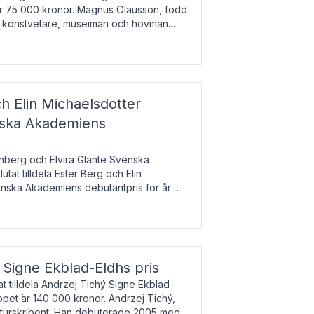
 är 75 000 kronor. Magnus Olausson, född
är konstvetare, museiman och hovman.
ala un
h Elin Michaelsdotter
enska Akademiens
nberg och Elvira Glänte Svenska
tat tilldela Ester Berg och Elin
nska Akademiens debutantpris för år
iftat och syftar till att lyfta fram
esrik
s Signe Ekblad-Eldhs pris
 tilldela Andrzej Tichý Signe Ekblad-
oppet är 140 000 kronor. Andrzej Tichý,
ulturskribent. Han debuterade 2005 med