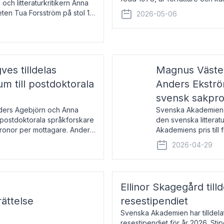
 och litteraturkritikern Anna
den lovordade romanen Sex lite
eten Tua Forsström på stol 18
2026-05-06
e vid Akademiens
es tilldelas
Magnus Väster
 till postdoktorala
Anders Ekström
svensk sakpr
nders Agebjörn och Anna
Svenska Akademien 
 postdoktorala språkforskare
den svenska litterat
kronor per mottagare. Anders
Akademiens pris till
sakprosa som i år gå
2026-04-29
Akademiens pris
Ellinor Skagegård til
ättelse
resestipendiet
Svenska Akademien har tilldel
resestipendiet för år 2026. Stip