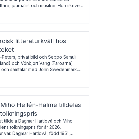
tare, journalist och musiker. Hon skriver
gbladet, Ups
rdisk litteraturkväll hos
teket
-Peters, privat bild och Seppo Samuli
Island) och Vónbjørt Vang (Färöarna)
rk och samtalar med John Swedenmark.
färöiska, isländska och svenska och talar
9
esi – o
Miho Hellén-Halme tilldelas
olkningspris
 tilldela Dagmar Hartlová och Miho
ns tolkningspris för år 2026.
 var. Dagmar Hartlová, född 1951,