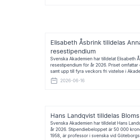
Elisabeth Åsbrink tilldelas Ann
resestipendium
Svenska Akademien har tilldelat Elisabeth 
resestipendium för år 2026. Priset omfatta
samt upp till fyra veckors fri vistelse i Akad
Elisabeth Åsbrink, född 1965 oc
2026-06-16
Hans Landqvist tilldelas Bloms
Svenska Akademien har tilldelat Hans Landq
år 2026. Stipendiebeloppet är 50 000 kron
1958, är professor i svenska vid Göteborgs