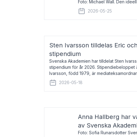
Foto: Michael Wall. Den ideel
tilldelas Bernadottepriset 202
2026-05-25
sekel gjort re
Sten Ivarsson tilldelas Eric och
stipendium
Svenska Akademien har tilldelat Sten Ivarsso
stipendium för år 2026. Stipendiebeloppet 
Ivarsson, född 1979, är mediateksamordnar
Trelleborg. Här har han på
2026-05-18
Anna Hallberg har va
av Svenska Akadem
Foto: Sofia Runarsdotter Sv