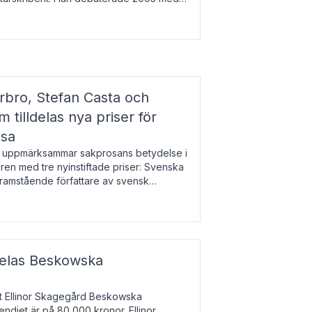
r l
bro, Stefan Casta och
 tilldelas nya priser för
osa
uppmärksammar sakprosans betydelse i
uren med tre nyinstiftade priser: Svenska
 framstående författare av svensk
r till Magnus Västerbro, Svenska
ldelas Beskowska
at Ellinor Skagegård Beskowska
endiet är på 80 000 kronor. Ellinor