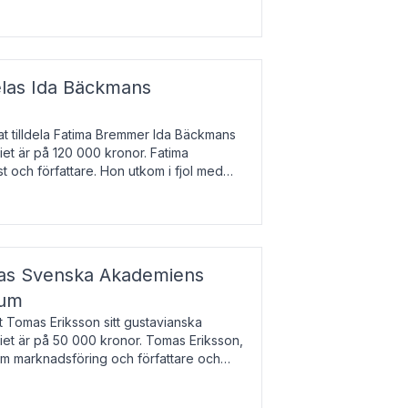
enska till tjeckiska
elas Ida Bäckmans
t tilldela Fatima Bremmer Ida Bäckmans
iet är på 120 000 kronor. Fatima
t och författare. Hon utkom i fjol med
lodsyst
elas Svenska Akademiens
ium
t Tomas Eriksson sitt gustavianska
iet är på 50 000 kronor. Tomas Eriksson,
om marknadsföring och författare och
bocken.