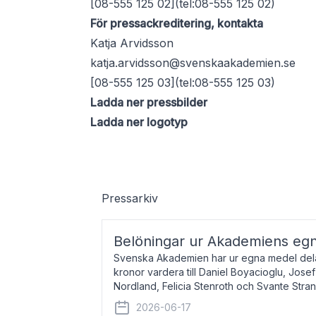
[08-555 125 02](tel:08-555 125 02)
För pressackreditering, kontakta
Katja Arvidsson
katja.arvidsson@svenskaakademien.se
[08-555 125 03](tel:08-555 125 03)
Ladda ner pressbilder
Ladda ner logotyp
Pressarkiv
Belöningar ur Akademiens eg
Svenska Akademien har ur egna medel dela
kronor vardera till Daniel Boyacioglu, Jose
Nordland, Felicia Stenroth och Svante Stra
född 1981, är poet och scenartist. Josef
2026-06-17