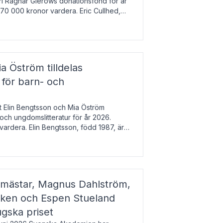
arl Ragnar Gierows donationsfond för år
70 000 kronor vardera. Eric Cullhed,
s
a Öström tilldelas
 för barn- och
t Elin Bengtsson och Mia Öström
 och ungdomslitteratur för år 2026.
vardera. Elin Bengtsson, född 1987, är
svetenskap.
gmästar, Magnus Dahlström,
kken och Espen Stueland
ugska priset