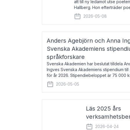
att till ny ledamot utse poeten
Hallberg. Hon efterträder po
och kommer att ta sitt inträd
2026-05-08
högtidssammankomst
Anders Agebjörn och Anna Ingv
Svenska Akademiens stipendium
språkforskare
Svenska Akademien har beslutat tilldela A
Ingves Svenska Akademiens stipendium till
för år 2026. Stipendiebeloppet är 75 000 
Agebjörn, född 1984, är universitet
2026-05-05
Läs 2025 års
verksamhetsber
2026-04-24