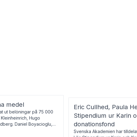
na medel
Eric Cullhed, Paula He
t ut belöningar på 75 000
Stipendium ur Karin 
f Kleinheinrich, Hugo
donationsfond
ndberg. Daniel Boyacioglu,
Svenska Akademien har tilldela