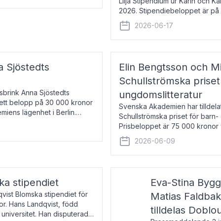
Lilja Stipendium ur Karin och K
2026. Stipendiebeloppet är på 
född 1985, är professor i greki
2026-06-17
a Sjöstedts
Elin Bengtsson och Mi
Schullströmska priset
Åsbrink Anna Sjöstedts
ungdomslitteratur
r ett belopp på 30 000 kronor
Svenska Akademien har tilldela
emiens lägenhet i Berlin.
Schullströmska priset för barn-
Prisbeloppet är 75 000 kronor 
författare och forskare i genu
2026-06-09
ka stipendiet
Eva-Stina Byg
vist Blomska stipendiet för
Matias Faldba
or. Hans Landqvist, född
tilldelas Doblo
 universitet. Han disputerade