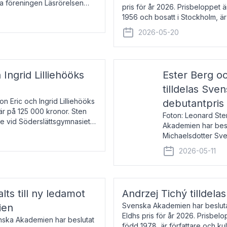
la föreningen Läsrörelsen
pris för år 2026. Prisbeloppet
6 för att den under ett kvarts
1956 och bosatt i Stockholm, 
Han disputerade 1993 vid Upps
2026-05-20
 Ingrid Lilliehööks
Ester Berg oc
tilldelas Sv
n Eric och Ingrid Lilliehööks
debutantpris
är på 125 000 kronor. Sten
Foton: Leonard Ste
e vid Söderslättsgymnasiet i
Akademien har beslu
Michaelsdotter Sve
2026. Priset är nyinst
2026-05-11
intressanta och löft
lts till ny ledamot
Andrzej Tichý tilldela
Svenska Akademien har beslutat
ien
Eldhs pris för år 2026. Prisbel
enska Akademien har beslutat
född 1978, är författare och k