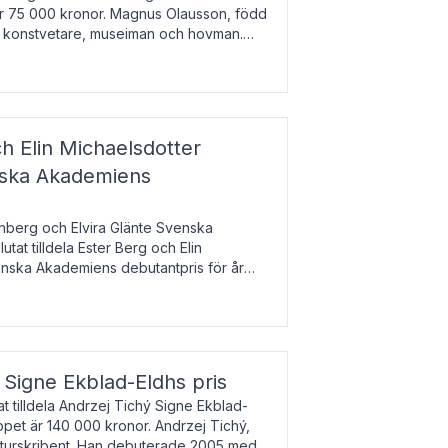
 är 75 000 kronor. Magnus Olausson, född
är konstvetare, museiman och hovman.
ala un
h Elin Michaelsdotter
enska Akademiens
nberg och Elvira Glänte Svenska
tat tilldela Ester Berg och Elin
nska Akademiens debutantpris för år
iftat och syftar till att lyfta fram
esrik
s Signe Ekblad-Eldhs pris
 tilldela Andrzej Tichý Signe Ekblad-
oppet är 140 000 kronor. Andrzej Tichý,
ulturskribent. Han debuterade 2005 med