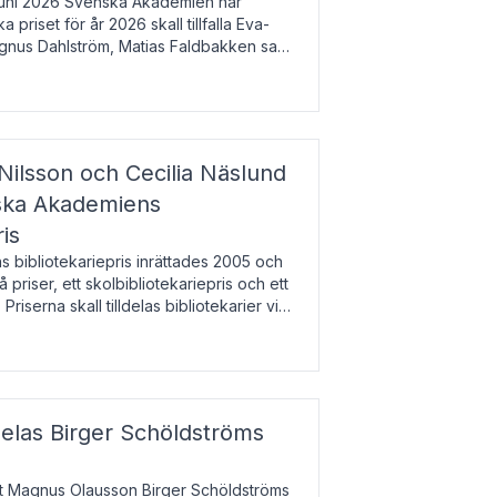
uni 2026 Svenska Akademien har
 priset för år 2026 skall tillfalla Eva-
gnus Dahlström, Matias Faldbakken samt
beloppet är 200 000 svenska kronor per
Nilsson och Cecilia Näslund
nska Akademiens
ris
bibliotekariepris inrättades 2005 och
å priser, ett skolbibliotekariepris och ett
 Priserna skall tilldelas bibliotekarier vid
olbibliotek som gjort värdefull
delas Birger Schöldströms
at Magnus Olausson Birger Schöldströms