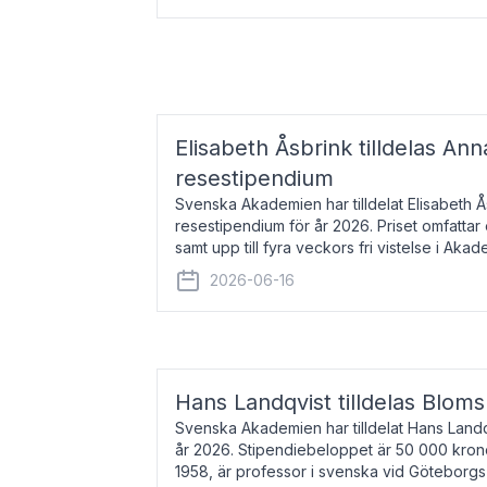
Elisabeth Åsbrink tilldelas Ann
resestipendium
Svenska Akademien har tilldelat Elisabeth 
resestipendium för år 2026. Priset omfatta
samt upp till fyra veckors fri vistelse i Akad
Elisabeth Åsbrink, född 1965 oc
2026-06-16
Hans Landqvist tilldelas Bloms
Svenska Akademien har tilldelat Hans Landq
år 2026. Stipendiebeloppet är 50 000 kron
1958, är professor i svenska vid Göteborgs