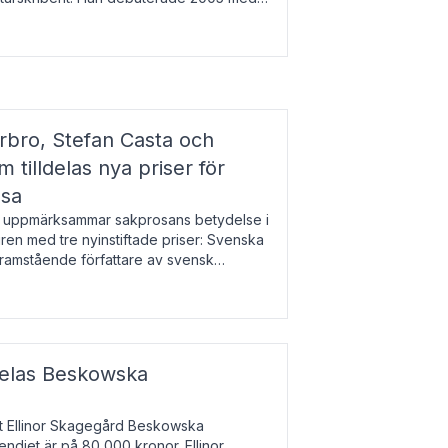
r l
bro, Stefan Casta och
 tilldelas nya priser för
osa
uppmärksammar sakprosans betydelse i
uren med tre nyinstiftade priser: Svenska
 framstående författare av svensk
r till Magnus Västerbro, Svenska
ldelas Beskowska
at Ellinor Skagegård Beskowska
endiet är på 80 000 kronor. Ellinor