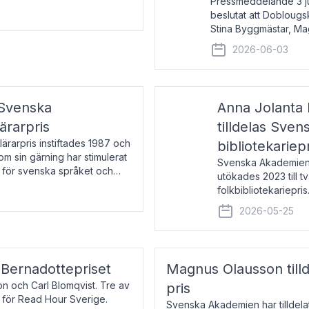
Pressmeddelande 3 j
beslutat att Doblougska
Stina Byggmästar, Ma
Espen Stueland. Pris
2026-06-03
mottagare
 Svenska
Anna Jolanta 
ärarpris
tilldelas Sve
rarpris instiftades 1987 och
bibliotekariep
nom sin gärning har stimulerat
Svenska Akademiens 
 för svenska språket och
utökades 2023 till tv
ch samtal med pristagarna
folkbibliotekariepris.
svenska folk- och sk
2026-05-25
s Bernadottepriset
Magnus Olausson till
on och Carl Blomqvist. Tre av
pris
 för Read Hour Sverige.
Svenska Akademien har tilldel