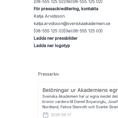
[08-555 125 02](tel:08-555 125 02)
För pressackreditering, kontakta
Katja Arvidsson
katja.arvidsson@svenskaakademien.se
[08-555 125 03](tel:08-555 125 03)
Ladda ner pressbilder
Ladda ner logotyp
Pressarkiv
Belöningar ur Akademiens eg
Svenska Akademien har ur egna medel dela
kronor vardera till Daniel Boyacioglu, Jose
Nordland, Felicia Stenroth och Svante Stra
född 1981, är poet och scenartist. Josef
2026-06-17