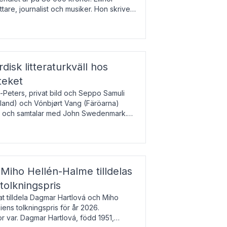
tare, journalist och musiker. Hon skriver
gbladet, Ups
rdisk litteraturkväll hos
teket
-Peters, privat bild och Seppo Samuli
Island) och Vónbjørt Vang (Färöarna)
rk och samtalar med John Swedenmark.
färöiska, isländska och svenska och talar
9
esi – o
Miho Hellén-Halme tilldelas
olkningspris
 tilldela Dagmar Hartlová och Miho
ns tolkningspris för år 2026.
 var. Dagmar Hartlová, född 1951,