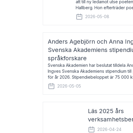
att till ny ledamot utse poeten
Hallberg. Hon efterträder po
och kommer att ta sitt inträd
2026-05-08
högtidssammankomst
Anders Agebjörn och Anna Ingv
Svenska Akademiens stipendium
språkforskare
Svenska Akademien har beslutat tilldela A
Ingves Svenska Akademiens stipendium till
för år 2026. Stipendiebeloppet är 75 000 
Agebjörn, född 1984, är universitet
2026-05-05
Läs 2025 års
verksamhetsber
2026-04-24