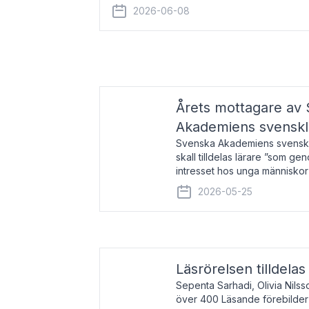
år 2000 på avhandlingen Författn
2026-06-08
Årets mottagare av
Akademiens svenskl
Svenska Akademiens svensklä
skall tilldelas lärare ”som ge
intresset hos unga människor
litteraturen”. Prisutdelning o
2026-05-25
äger rum under
Läsrörelsen tilldela
Sepenta Sarhadi, Olivia Nilss
över 400 Läsande förebilder