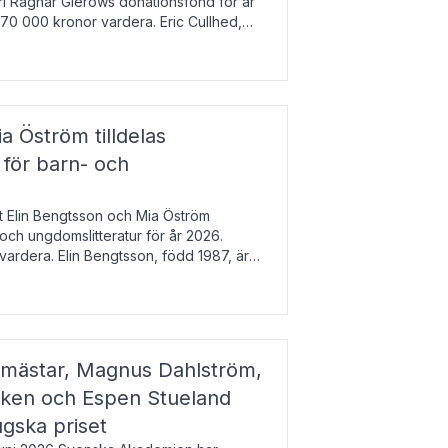
arl Ragnar Gierows donationsfond för år
70 000 kronor vardera. Eric Cullhed,
s
a Öström tilldelas
 för barn- och
t Elin Bengtsson och Mia Öström
 och ungdomslitteratur för år 2026.
vardera. Elin Bengtsson, född 1987, är
svetenskap.
gmästar, Magnus Dahlström,
kken och Espen Stueland
ugska priset