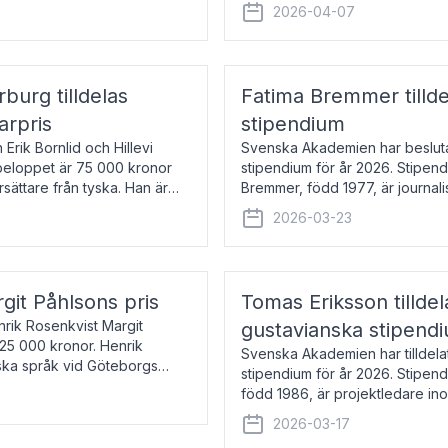
översätter huvudsakligen från sv
2026-04-07
rburg tilldelas
Fatima Bremmer tilld
arpris
stipendium
Erik Bornlid och Hillevi
Svenska Akademien har besluta
isbeloppet är 75 000 kronor
stipendium för år 2026. Stipend
rsättare från tyska. Han är
Bremmer, född 1977, är journalis
boken Ligan. Klarakvarterens b
2026-03-23
rgit Påhlsons pris
Tomas Eriksson tilld
nrik Rosenkvist Margit
gustavianska stipend
225 000 kronor. Henrik
Svenska Akademien har tilldela
iska språk vid Göteborgs
stipendium för år 2026. Stipend
n
född 1986, är projektledare in
utkom i fjol med boken Synda
2026-03-17