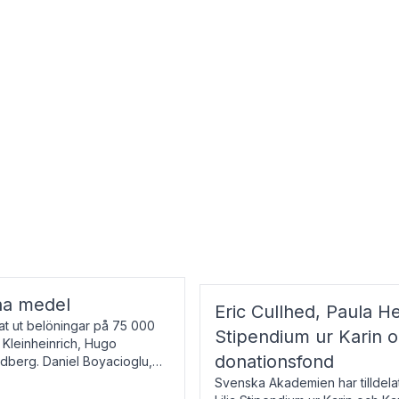
na medel
Eric Cullhed, Paula He
t ut belöningar på 75 000
Stipendium ur Karin 
f Kleinheinrich, Hugo
donationsfond
ndberg. Daniel Boyacioglu,
Svenska Akademien har tilldela