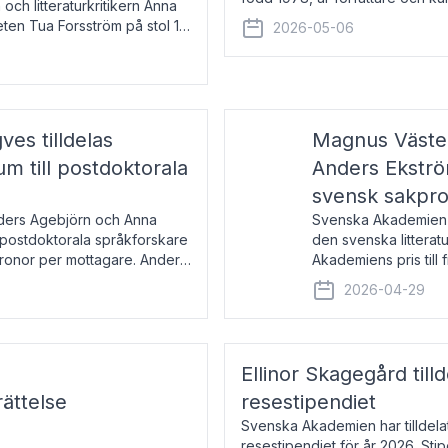
 och litteraturkritikern Anna
den lovordade romanen Sex lite
eten Tua Forsström på stol 18
2026-05-06
e vid Akademiens
es tilldelas
Magnus Väster
 till postdoktorala
Anders Ekström
svensk sakpr
nders Agebjörn och Anna
Svenska Akademien 
 postdoktorala språkforskare
den svenska litterat
kronor per mottagare. Anders
Akademiens pris till
sakprosa som i år gå
2026-04-29
Akademiens pris
Ellinor Skagegård til
ättelse
resestipendiet
Svenska Akademien har tilldel
resestipendiet för år 2026. Stip