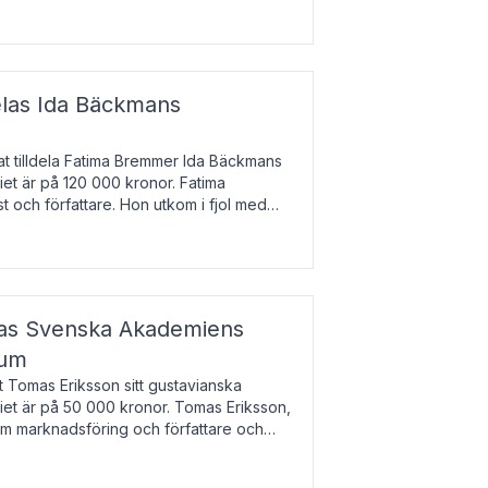
enska till tjeckiska
elas Ida Bäckmans
t tilldela Fatima Bremmer Ida Bäckmans
iet är på 120 000 kronor. Fatima
t och författare. Hon utkom i fjol med
lodsyst
elas Svenska Akademiens
ium
t Tomas Eriksson sitt gustavianska
iet är på 50 000 kronor. Tomas Eriksson,
om marknadsföring och författare och
bocken.