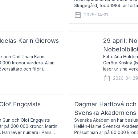
Skagegård, född 1984, är förfat
återkommande för Svenska Da
2026-04-21
ldelas Karin Gierows
29 april: No
Nobelbiblio
ne och Carl Tham Karin
Foto: Ana Holden
0 000 kronor vardera. Allan
Gerður Kristný (
versättare och fil.dr i
läser ur sina ve
De läser upp på 
2026-04-2
om språk och po
 Olof Engqvists
Dagmar Hartlová och 
Svenska Akademiens t
in Gun och Olof Engqvists
Svenska Akademien har beslutat
är på 200 000 kronor. Martin
Hellén-Halme Svenska Akademie
e. Han lever numera i Paris
Prissumman är på 60 000 kronor