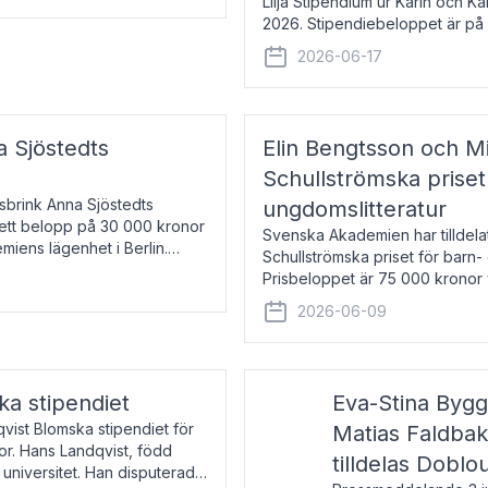
Lilja Stipendium ur Karin och K
2026. Stipendiebeloppet är på 
född 1985, är professor i greki
2026-06-17
a Sjöstedts
Elin Bengtsson och Mi
Schullströmska priset
Åsbrink Anna Sjöstedts
ungdomslitteratur
r ett belopp på 30 000 kronor
Svenska Akademien har tilldela
emiens lägenhet i Berlin.
Schullströmska priset för barn-
Prisbeloppet är 75 000 kronor 
författare och forskare i genu
2026-06-09
ka stipendiet
Eva-Stina Byg
vist Blomska stipendiet för
Matias Faldba
or. Hans Landqvist, född
tilldelas Doblo
 universitet. Han disputerade