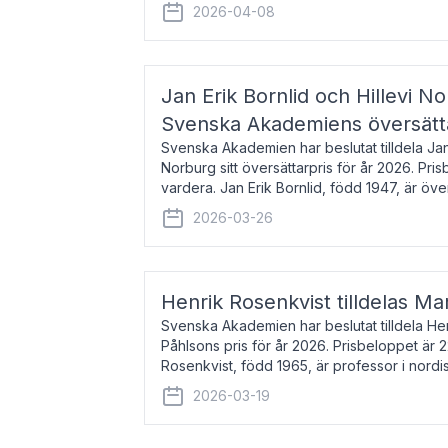
men var under många år bosat
2026-04-08
Jan Erik Bornlid och Hillevi No
Svenska Akademiens översätt
Svenska Akademien har beslutat tilldela Jan 
Norburg sitt översättarpris för år 2026. Pr
vardera. Jan Erik Bornlid, född 1947, är öve
främst känd för sina översät
2026-03-26
Henrik Rosenkvist tilldelas Ma
Svenska Akademien har beslutat tilldela He
Påhlsons pris för år 2026. Prisbeloppet är 
Rosenkvist, född 1965, är professor i nord
universitet. Han disputerade 2004 på avha
2026-03-19