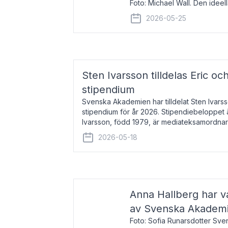
Foto: Michael Wall. Den ideel
tilldelas Bernadottepriset 202
2026-05-25
sekel gjort re
Sten Ivarsson tilldelas Eric och
stipendium
Svenska Akademien har tilldelat Sten Ivarsso
stipendium för år 2026. Stipendiebeloppet 
Ivarsson, född 1979, är mediateksamordnar
Trelleborg. Här har han på
2026-05-18
Anna Hallberg har va
av Svenska Akadem
Foto: Sofia Runarsdotter Sv