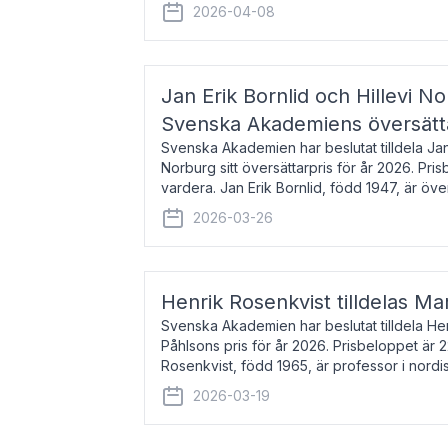
men var under många år bosat
2026-04-08
Jan Erik Bornlid och Hillevi No
Svenska Akademiens översätt
Svenska Akademien har beslutat tilldela Jan 
Norburg sitt översättarpris för år 2026. Pr
vardera. Jan Erik Bornlid, född 1947, är öve
främst känd för sina översät
2026-03-26
Henrik Rosenkvist tilldelas Ma
Svenska Akademien har beslutat tilldela He
Påhlsons pris för år 2026. Prisbeloppet är 
Rosenkvist, född 1965, är professor i nord
universitet. Han disputerade 2004 på avha
2026-03-19