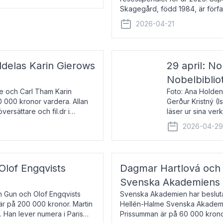
Skagegård, född 1984, är förfat
återkommande för Svenska Da
2026-04-21
ldelas Karin Gierows
29 april: No
Nobelbiblio
ne och Carl Tham Karin
Foto: Ana Holden
0 000 kronor vardera. Allan
Gerður Kristný (
versättare och fil.dr i
läser ur sina ve
De läser upp på 
2026-04-2
om språk och po
 Olof Engqvists
Dagmar Hartlová och 
Svenska Akademiens t
in Gun och Olof Engqvists
Svenska Akademien har beslutat
är på 200 000 kronor. Martin
Hellén-Halme Svenska Akademie
e. Han lever numera i Paris
Prissumman är på 60 000 kronor