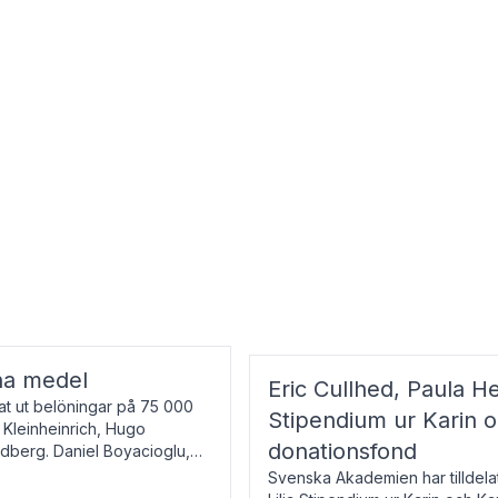
na medel
Eric Cullhed, Paula He
t ut belöningar på 75 000
Stipendium ur Karin 
f Kleinheinrich, Hugo
donationsfond
ndberg. Daniel Boyacioglu,
Svenska Akademien har tilldela