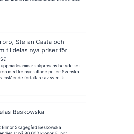
r l
bro, Stefan Casta och
 tilldelas nya priser för
osa
uppmärksammar sakprosans betydelse i
uren med tre nyinstiftade priser: Svenska
 framstående författare av svensk
r till Magnus Västerbro, Svenska
ldelas Beskowska
at Ellinor Skagegård Beskowska
endiet är på 80 000 kronor. Ellinor