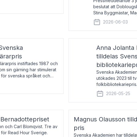
Pressmeddelande 3 j
beslutat att Doblougska
Stina Byggmästar, Ma
Espen Stueland. Pris
2026-06-03
mottagare
 Svenska
Anna Jolanta 
ärarpris
tilldelas Sve
rarpris instiftades 1987 och
bibliotekariep
nom sin gärning har stimulerat
Svenska Akademiens 
 för svenska språket och
utökades 2023 till tv
ch samtal med pristagarna
folkbibliotekariepris.
svenska folk- och sk
2026-05-25
s Bernadottepriset
Magnus Olausson till
on och Carl Blomqvist. Tre av
pris
 för Read Hour Sverige.
Svenska Akademien har tilldel