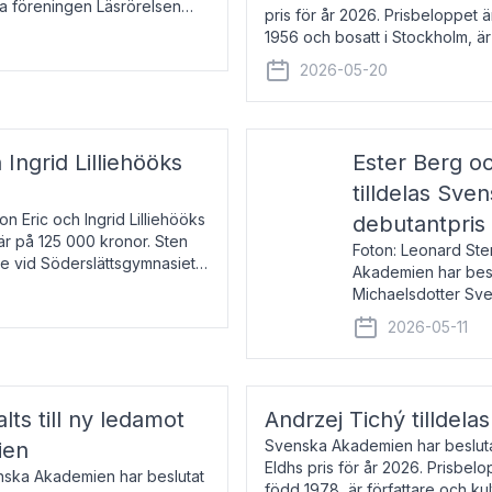
la föreningen Läsrörelsen
pris för år 2026. Prisbeloppet
6 för att den under ett kvarts
1956 och bosatt i Stockholm, 
Han disputerade 1993 vid Upps
2026-05-20
 Ingrid Lilliehööks
Ester Berg oc
tilldelas Sv
n Eric och Ingrid Lilliehööks
debutantpris
är på 125 000 kronor. Sten
Foton: Leonard Ste
e vid Söderslättsgymnasiet i
Akademien har beslu
Michaelsdotter Sve
2026. Priset är nyinst
2026-05-11
intressanta och löft
lts till ny ledamot
Andrzej Tichý tilldela
Svenska Akademien har beslutat
ien
Eldhs pris för år 2026. Prisbel
enska Akademien har beslutat
född 1978, är författare och k