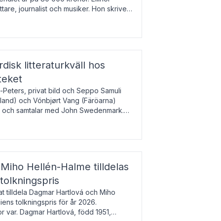
tare, journalist och musiker. Hon skriver
gbladet, Ups
rdisk litteraturkväll hos
teket
-Peters, privat bild och Seppo Samuli
Island) och Vónbjørt Vang (Färöarna)
rk och samtalar med John Swedenmark.
färöiska, isländska och svenska och talar
9
esi – o
Miho Hellén-Halme tilldelas
olkningspris
 tilldela Dagmar Hartlová och Miho
ns tolkningspris för år 2026.
 var. Dagmar Hartlová, född 1951,