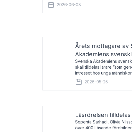
år 2000 på avhandlingen Författn
2026-06-08
Årets mottagare av
Akademiens svenskl
Svenska Akademiens svensklä
skall tilldelas lärare ”som ge
intresset hos unga människor
litteraturen”. Prisutdelning o
2026-05-25
äger rum under
Läsrörelsen tilldela
Sepenta Sarhadi, Olivia Nilss
över 400 Läsande förebilder