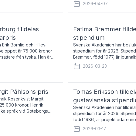
översätter huvudsakligen från sv
2026-04-07
rburg tilldelas
Fatima Bremmer tilld
arpris
stipendium
Erik Bornlid och Hillevi
Svenska Akademien har besluta
isbeloppet är 75 000 kronor
stipendium för år 2026. Stipend
rsättare från tyska. Han är
Bremmer, född 1977, är journalis
boken Ligan. Klarakvarterens b
2026-03-23
rgit Påhlsons pris
Tomas Eriksson tilld
nrik Rosenkvist Margit
gustavianska stipend
225 000 kronor. Henrik
Svenska Akademien har tilldela
iska språk vid Göteborgs
stipendium för år 2026. Stipend
n
född 1986, är projektledare in
utkom i fjol med boken Synda
2026-03-17