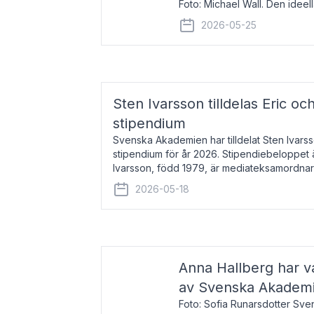
Foto: Michael Wall. Den ideel
tilldelas Bernadottepriset 202
2026-05-25
sekel gjort re
Sten Ivarsson tilldelas Eric och
stipendium
Svenska Akademien har tilldelat Sten Ivarsso
stipendium för år 2026. Stipendiebeloppet 
Ivarsson, född 1979, är mediateksamordnar
Trelleborg. Här har han på
2026-05-18
Anna Hallberg har va
av Svenska Akadem
Foto: Sofia Runarsdotter Sv