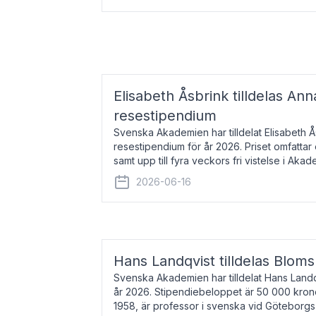
Elisabeth Åsbrink tilldelas Ann
resestipendium
Svenska Akademien har tilldelat Elisabeth 
resestipendium för år 2026. Priset omfatta
samt upp till fyra veckors fri vistelse i Akad
Elisabeth Åsbrink, född 1965 oc
2026-06-16
Hans Landqvist tilldelas Bloms
Svenska Akademien har tilldelat Hans Landq
år 2026. Stipendiebeloppet är 50 000 kron
1958, är professor i svenska vid Göteborgs