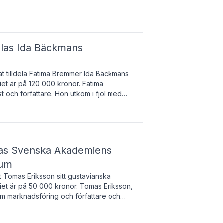
enska till tjeckiska
elas Ida Bäckmans
t tilldela Fatima Bremmer Ida Bäckmans
iet är på 120 000 kronor. Fatima
t och författare. Hon utkom i fjol med
lodsyst
elas Svenska Akademiens
ium
t Tomas Eriksson sitt gustavianska
iet är på 50 000 kronor. Tomas Eriksson,
om marknadsföring och författare och
bocken.