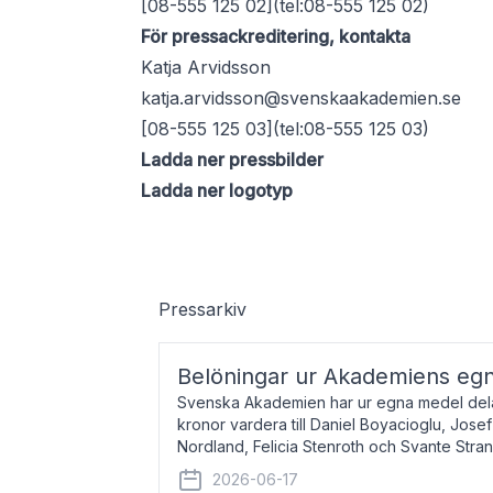
[08-555 125 02](tel:08-555 125 02)
För pressackreditering, kontakta
Katja Arvidsson
katja.arvidsson@svenskaakademien.se
[08-555 125 03](tel:08-555 125 03)
Ladda ner pressbilder
Ladda ner logotyp
Pressarkiv
Belöningar ur Akademiens eg
Svenska Akademien har ur egna medel dela
kronor vardera till Daniel Boyacioglu, Jose
Nordland, Felicia Stenroth och Svante Stra
född 1981, är poet och scenartist. Josef
2026-06-17