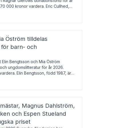
arl Ragnar Gierows donationsfond för år
70 000 kronor vardera. Eric Cullhed,
s
a Öström tilldelas
 för barn- och
t Elin Bengtsson och Mia Öström
 och ungdomslitteratur för år 2026.
vardera. Elin Bengtsson, född 1987, är
svetenskap.
gmästar, Magnus Dahlström,
kken och Espen Stueland
ugska priset