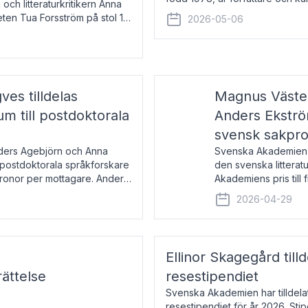
 och litteraturkritikern Anna
den lovordade romanen Sex lite
eten Tua Forsström på stol 18
2026-05-06
e vid Akademiens
es tilldelas
Magnus Väster
 till postdoktorala
Anders Ekström
svensk sakpr
nders Agebjörn och Anna
Svenska Akademien 
 postdoktorala språkforskare
den svenska litterat
kronor per mottagare. Anders
Akademiens pris till
sakprosa som i år gå
2026-04-29
Akademiens pris
Ellinor Skagegård til
ättelse
resestipendiet
Svenska Akademien har tilldel
resestipendiet för år 2026. Stip