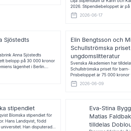
Lilja Stipendium ur Karin och K
2026. Stipendiebeloppet är på 
född 1985, är professor i greki
2026-06-17
a Sjöstedts
Elin Bengtsson och Mi
Schullströmska priset
Åsbrink Anna Sjöstedts
ungdomslitteratur
r ett belopp på 30 000 kronor
Svenska Akademien har tilldela
emiens lägenhet i Berlin.
Schullströmska priset för barn-
Prisbeloppet är 75 000 kronor 
författare och forskare i genu
2026-06-09
ka stipendiet
Eva-Stina Byg
vist Blomska stipendiet för
Matias Faldba
or. Hans Landqvist, född
tilldelas Doblo
 universitet. Han disputerade