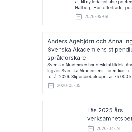
att till ny ledamot utse poeten
Hallberg. Hon efterträder po
och kommer att ta sitt inträd
2026-05-08
högtidssammankomst
Anders Agebjörn och Anna Ingv
Svenska Akademiens stipendium
språkforskare
Svenska Akademien har beslutat tilldela A
Ingves Svenska Akademiens stipendium till
för år 2026. Stipendiebeloppet är 75 000 
Agebjörn, född 1984, är universitet
2026-05-05
Läs 2025 års
verksamhetsber
2026-04-24