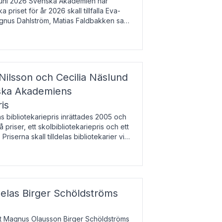
uni 2026 Svenska Akademien har
 priset för år 2026 skall tillfalla Eva-
gnus Dahlström, Matias Faldbakken samt
beloppet är 200 000 svenska kronor per
Nilsson och Cecilia Näslund
nska Akademiens
ris
bibliotekariepris inrättades 2005 och
å priser, ett skolbibliotekariepris och ett
 Priserna skall tilldelas bibliotekarier vid
olbibliotek som gjort värdefull
delas Birger Schöldströms
at Magnus Olausson Birger Schöldströms