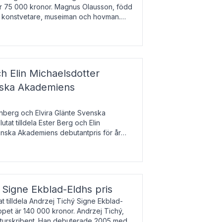
 är 75 000 kronor. Magnus Olausson, född
är konstvetare, museiman och hovman.
ala un
h Elin Michaelsdotter
enska Akademiens
nberg och Elvira Glänte Svenska
tat tilldela Ester Berg och Elin
nska Akademiens debutantpris för år
iftat och syftar till att lyfta fram
esrik
s Signe Ekblad-Eldhs pris
 tilldela Andrzej Tichý Signe Ekblad-
oppet är 140 000 kronor. Andrzej Tichý,
ulturskribent. Han debuterade 2005 med