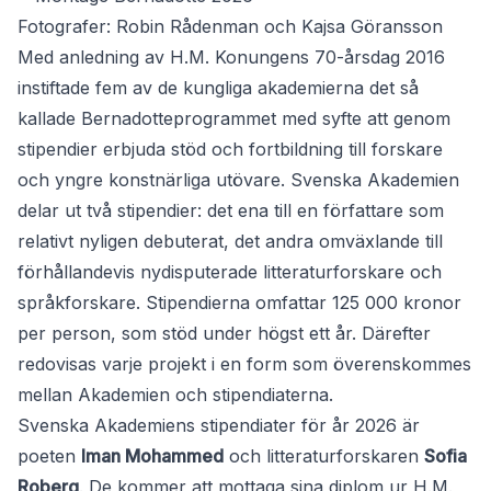
Fotografer: Robin Rådenman och Kajsa Göransson
Med anledning av H.M. Konungens 70-årsdag 2016
instiftade fem av de kungliga akademierna det så
kallade Bernadotteprogrammet med syfte att genom
stipendier erbjuda stöd och fortbildning till forskare
och yngre konstnärliga utövare. Svenska Akademien
delar ut två stipendier: det ena till en författare som
relativt nyligen debuterat, det andra omväxlande till
förhållandevis nydisputerade litteraturforskare och
språkforskare. Stipendierna omfattar 125 000 kronor
per person, som stöd under högst ett år. Därefter
redovisas varje projekt i en form som överenskommes
mellan Akademien och stipendiaterna.
Svenska Akademiens stipendiater för år 2026 är
poeten
Iman Mohammed
och litteraturforskaren
Sofia
Roberg
. De kommer att mottaga sina diplom ur H.M.