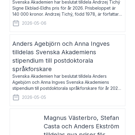
Svenska Akademien har beslutat tilldela Andrzej Tichý
Signe Ekblad-Eldhs pris för år 2026. Prisbeloppet är
140 000 kronor. Andrzej Tichý, född 1978, är författare
och kulturskribent. Han debuterade 2005 med den
2026-05-06
lovordade romanen Sex liter l
Anders Agebjörn och Anna Ingves
tilldelas Svenska Akademiens
stipendium till postdoktorala
språkforskare
Svenska Akademien har beslutat tilldela Anders
Agebjörn och Anna Ingves Svenska Akademiens
stipendium till postdoktorala språkforskare för år 2026.
Stipendiebeloppet är 75 000 kronor per mottagare.
2026-05-05
Anders Agebjörn, född 1984, är universitet
Magnus Västerbro, Stefan
Casta och Anders Ekström
tilldelas nya priser för