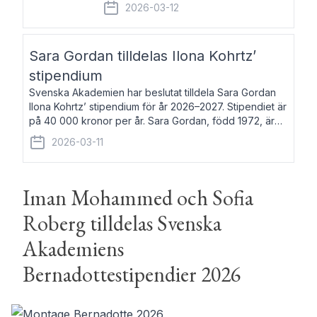
fem av de kungliga akademierna det så
2026-03-12
kallade Bernadotteprogrammet med
syfte att genom stipendier erbjuda stöd
och fortbildning till fo
Sara Gordan tilldelas Ilona Kohrtz’
stipendium
Svenska Akademien har beslutat tilldela Sara Gordan
Ilona Kohrtz’ stipendium för år 2026–2027. Stipendiet är
på 40 000 kronor per år. Sara Gordan, född 1972, är
författare och översättare. Hon debuterade 2006 med
2026-03-11
det prosalyriska verket En
Iman Mohammed och Sofia
Roberg tilldelas Svenska
Akademiens
Bernadottestipendier 2026