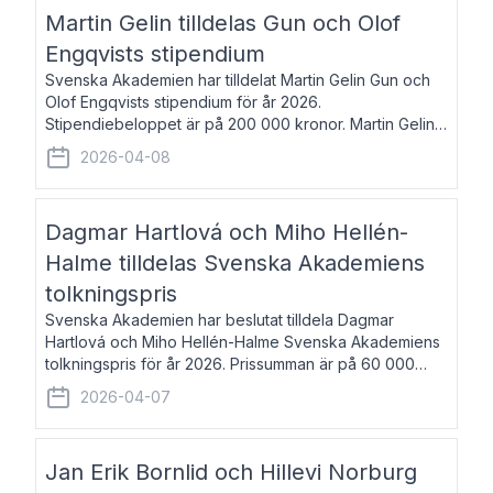
talar om språk och poesi – o
Martin Gelin tilldelas Gun och Olof
Engqvists stipendium
Svenska Akademien har tilldelat Martin Gelin Gun och
Olof Engqvists stipendium för år 2026.
Stipendiebeloppet är på 200 000 kronor. Martin Gelin,
född 1978, är journalist och författare. Han lever
2026-04-08
numera i Paris men var under många år bosat
Dagmar Hartlová och Miho Hellén-
Halme tilldelas Svenska Akademiens
tolkningspris
Svenska Akademien har beslutat tilldela Dagmar
Hartlová och Miho Hellén-Halme Svenska Akademiens
tolkningspris för år 2026. Prissumman är på 60 000
kronor var. Dagmar Hartlová, född 1951, översätter
2026-04-07
huvudsakligen från svenska till tjeckiska
Jan Erik Bornlid och Hillevi Norburg