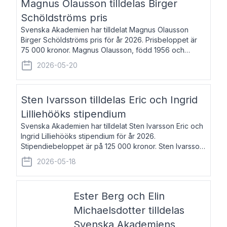
Magnus Olausson tilldelas Birger
Schöldströms pris
Svenska Akademien har tilldelat Magnus Olausson
Birger Schöldströms pris för år 2026. Prisbeloppet är
75 000 kronor. Magnus Olausson, född 1956 och
bosatt i Stockholm, är konstvetare, museiman och
2026-05-20
hovman. Han disputerade 1993 vid Uppsala un
Sten Ivarsson tilldelas Eric och Ingrid
Lilliehööks stipendium
Svenska Akademien har tilldelat Sten Ivarsson Eric och
Ingrid Lilliehööks stipendium för år 2026.
Stipendiebeloppet är på 125 000 kronor. Sten Ivarsson,
född 1979, är mediateksamordnare vid
2026-05-18
Söderslättsgymnasiet i Trelleborg. Här har han på
Ester Berg och Elin
Michaelsdotter tilldelas
Svenska Akademiens