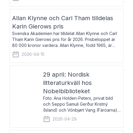
återkommande för Svenska Dagbladet, Ups
Allan Klynne och Carl Tham tilldelas
Karin Gierows pris
Svenska Akademien har tilldelat Allan Klynne och Carl
Tham Karin Gierows pris för år 2026. Prisbeloppet är
80 000 kronor vardera. Allan Klynne, född 1965, är
arkeolog, författare, översättare och fil.dr i antikens
2026-04-15
kultur och samhällsliv. Ut
29 april: Nordisk
litteraturkväll hos
Nobelbiblioteket
Foto: Ana Holden-Peters, privat bild
och Seppo Samuli Gerður Kristný
(Island) och Vónbjørt Vang (Färöarna)
läser ur sina verk och samtalar med
2026-04-29
John Swedenmark. De läser upp på
färöiska, isländska och svenska och