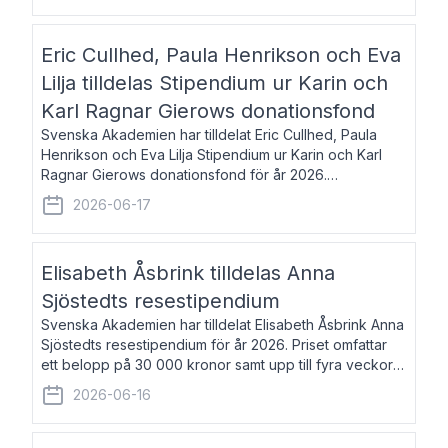
Eric Cullhed, Paula Henrikson och Eva
Lilja tilldelas Stipendium ur Karin och
Karl Ragnar Gierows donationsfond
Svenska Akademien har tilldelat Eric Cullhed, Paula
Henrikson och Eva Lilja Stipendium ur Karin och Karl
Ragnar Gierows donationsfond för år 2026.
Stipendiebeloppet är på 70 000 kronor vardera. Eric
2026-06-17
Cullhed, född 1985, är professor i grekis
Elisabeth Åsbrink tilldelas Anna
Sjöstedts resestipendium
Svenska Akademien har tilldelat Elisabeth Åsbrink Anna
Sjöstedts resestipendium för år 2026. Priset omfattar
ett belopp på 30 000 kronor samt upp till fyra veckors
fri vistelse i Akademiens lägenhet i Berlin. Elisabeth
2026-06-16
Åsbrink, född 1965 oc