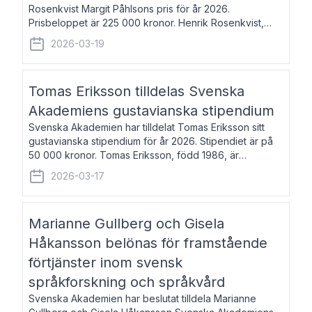
Rosenkvist Margit Påhlsons pris för år 2026.
Prisbeloppet är 225 000 kronor. Henrik Rosenkvist,
född 1965, är professor i nordiska språk vid Göteborgs
2026-03-19
universitet. Han disputerade 2004 på avhan
Tomas Eriksson tilldelas Svenska
Akademiens gustavianska stipendium
Svenska Akademien har tilldelat Tomas Eriksson sitt
gustavianska stipendium för år 2026. Stipendiet är på
50 000 kronor. Tomas Eriksson, född 1986, är
projektledare inom marknadsföring och författare och
2026-03-17
utkom i fjol med boken Syndabocken.
Marianne Gullberg och Gisela
Håkansson belönas för framstående
förtjänster inom svensk
språkforskning och språkvård
Svenska Akademien har beslutat tilldela Marianne