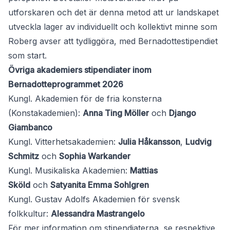
utforskaren och det är denna metod att ur landskapet
utveckla lager av individuellt och kollektivt minne som
Roberg avser att tydliggöra, med Bernadottestipendiet
som start.
Övriga akademiers stipendiater inom
Bernadotteprogrammet 2026
Kungl. Akademien för de fria konsterna
(Konstakademien):
Anna Ting Möller
och
Django
Giambanco
Kungl. Vitterhetsakademien:
Julia Håkansson
,
Ludvig
Schmitz
och
Sophia Warkander
Kungl. Musikaliska Akademien:
Mattias
Sköld
och
Satyanita Emma Sohlgren
Kungl. Gustav Adolfs Akademien för svensk
folkkultur:
Alessandra Mastrangelo
För mer information om stipendiaterna, se respektive