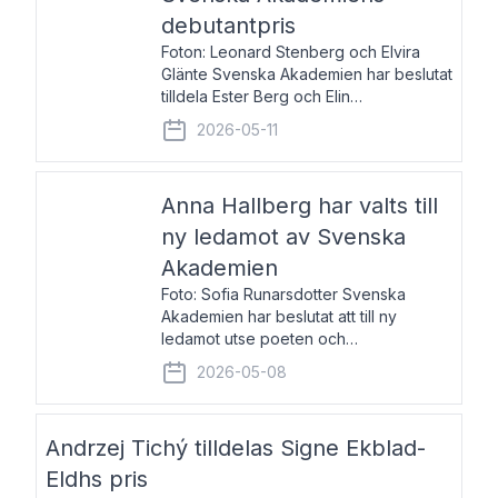
debutantpris
Foton: Leonard Stenberg och Elvira
Glänte Svenska Akademien har beslutat
tilldela Ester Berg och Elin
Michaelsdotter Svenska Akademiens
2026-05-11
debutantpris för år 2026. Priset är
nyinstiftat och syftar till att lyfta fram
intressanta och löftesrik
Anna Hallberg har valts till
ny ledamot av Svenska
Akademien
Foto: Sofia Runarsdotter Svenska
Akademien har beslutat att till ny
ledamot utse poeten och
litteraturkritikern Anna Hallberg. Hon
2026-05-08
efterträder poeten Tua Forsström på
stol 18 och kommer att ta sitt inträde vid
Akademiens högtidssammankomst
Andrzej Tichý tilldelas Signe Ekblad-
Eldhs pris