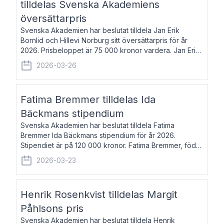
tilldelas Svenska Akademiens
översättarpris
Svenska Akademien har beslutat tilldela Jan Erik
Bornlid och Hillevi Norburg sitt översättarpris för år
2026. Prisbeloppet är 75 000 kronor vardera. Jan Erik
Bornlid, född 1947, är översättare från tyska. Han är
2026-03-26
främst känd för sina översät
Fatima Bremmer tilldelas Ida
Bäckmans stipendium
Svenska Akademien har beslutat tilldela Fatima
Bremmer Ida Bäckmans stipendium för år 2026.
Stipendiet är på 120 000 kronor. Fatima Bremmer, född
1977, är journalist och författare. Hon utkom i fjol med
2026-03-23
boken Ligan. Klarakvarterens blodsyst
Henrik Rosenkvist tilldelas Margit
Påhlsons pris
Svenska Akademien har beslutat tilldela Henrik