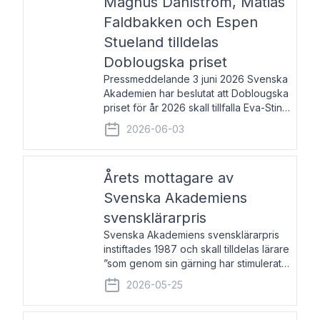
Magnus Dahlström, Matias
Faldbakken och Espen
Stueland tilldelas
Doblougska priset
Pressmeddelande 3 juni 2026 Svenska
Akademien har beslutat att Doblougska
priset för år 2026 skall tillfalla Eva-Stina
Byggmästar, Magnus Dahlström, Matias
2026-06-03
Faldbakken samt Espen Stueland.
Prisbeloppet är 200 000 svenska
kronor per mottagare
Årets mottagare av
Svenska Akademiens
svensklärarpris
Svenska Akademiens svensklärarpris
instiftades 1987 och skall tilldelas lärare
”som genom sin gärning har stimulerat
intresset hos unga människor för
2026-05-25
svenska språket och litteraturen”.
Prisutdelning och samtal med