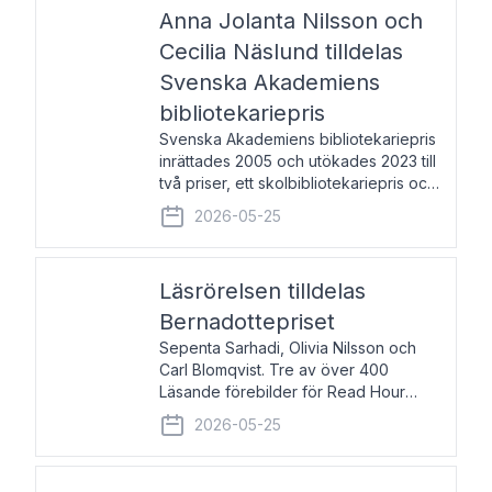
pristagarna äger rum under
Anna Jolanta Nilsson och
Cecilia Näslund tilldelas
Svenska Akademiens
bibliotekariepris
Svenska Akademiens bibliotekariepris
inrättades 2005 och utökades 2023 till
två priser, ett skolbibliotekariepris och
ett folkbibliotekariepris. Priserna skall
2026-05-25
tilldelas bibliotekarier vid svenska folk-
och skolbibliotek som gjort värdefull
Läsrörelsen tilldelas
Bernadottepriset
Sepenta Sarhadi, Olivia Nilsson och
Carl Blomqvist. Tre av över 400
Läsande förebilder för Read Hour
Sverige. Foto: Michael Wall. Den ideella
2026-05-25
föreningen Läsrörelsen tilldelas
Bernadottepriset 2026 för att den
under ett kvarts sekel gjort re