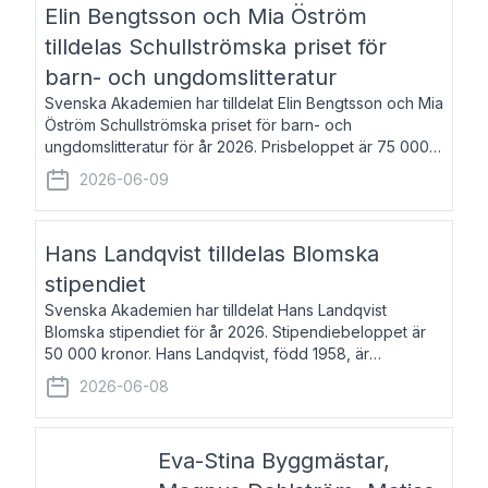
Elin Bengtsson och Mia Öström
tilldelas Schullströmska priset för
barn- och ungdomslitteratur
Svenska Akademien har tilldelat Elin Bengtsson och Mia
Öström Schullströmska priset för barn- och
ungdomslitteratur för år 2026. Prisbeloppet är 75 000
kronor vardera. Elin Bengtsson, född 1987, är författare
2026-06-09
och forskare i genusvetenskap.
Hans Landqvist tilldelas Blomska
stipendiet
Svenska Akademien har tilldelat Hans Landqvist
Blomska stipendiet för år 2026. Stipendiebeloppet är
50 000 kronor. Hans Landqvist, född 1958, är
professor i svenska vid Göteborgs universitet. Han
2026-06-08
disputerade år 2000 på avhandlingen Författn
Eva-Stina Byggmästar,