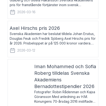
Gullberg och Gisela Håkansson Svenska Akademiens
pris för framstående förtjänster inom svensk
språkforskning och språkvård till minne av Carl Gabriel
2026-03-16
och Karin Forsberg för år 2026. Prissumma
Axel Hirschs pris 2026
Svenska Akademien har beslutat tilldela Johan Erséus,
Douglas Feuk och Fredrik Sjöberg Axel Hirschs pris för
år 2026. Prisbeloppet är på 125 000 kronor vardera.
Johan Erséus, född 1959, är fackboksförfattare och
2026-03-12
journalist med mångårigt för
Iman Mohammed och Sofia
Roberg tilldelas Svenska
Akademiens
Bernadottestipendier 2026
Fotografer: Robin Rådenman och Kajsa
Göransson Med anledning av H.M.
Konungens 70-årsdag 2016 instiftade