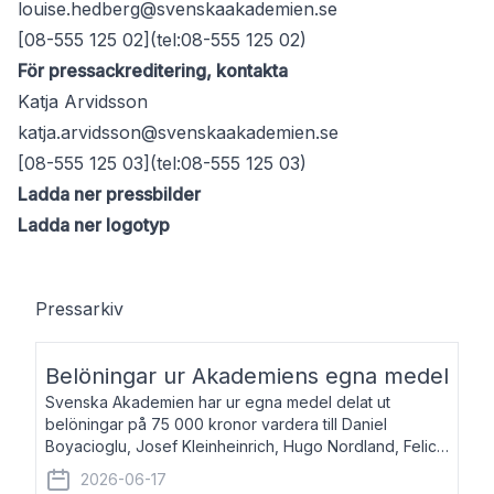
louise.hedberg@svenskaakademien.se
[08-555 125 02](tel:08-555 125 02)
För pressackreditering, kontakta
Katja Arvidsson
katja.arvidsson@svenskaakademien.se
[08-555 125 03](tel:08-555 125 03)
Ladda ner pressbilder
Ladda ner logotyp
Pressarkiv
Belöningar ur Akademiens egna medel
Svenska Akademien har ur egna medel delat ut
belöningar på 75 000 kronor vardera till Daniel
Boyacioglu, Josef Kleinheinrich, Hugo Nordland, Felicia
Stenroth och Svante Strandberg. Daniel Boyacioglu,
2026-06-17
född 1981, är poet och scenartist. Josef