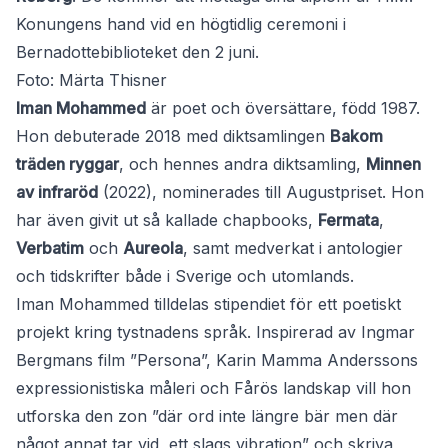
Konungens hand vid en högtidlig ceremoni i
Bernadottebiblioteket den 2 juni.
Foto: Märta Thisner
Iman Mohammed
är poet och översättare, född 1987.
Hon debuterade 2018 med diktsamlingen
Bakom
träden ryggar
, och hennes andra diktsamling,
Minnen
av infraröd
(2022), nominerades till Augustpriset. Hon
har även givit ut så kallade chapbooks,
Fermata
,
Verbatim
och
Aureola
, samt medverkat i antologier
och tidskrifter både i Sverige och utomlands.
Iman Mohammed tilldelas stipendiet för ett poetiskt
projekt kring tystnadens språk. Inspirerad av Ingmar
Bergmans film ”Persona”, Karin Mamma Anderssons
expressionistiska måleri och Fårös landskap vill hon
utforska den zon ”där ord inte längre bär men där
något annat tar vid, ett slags vibration” och skriva