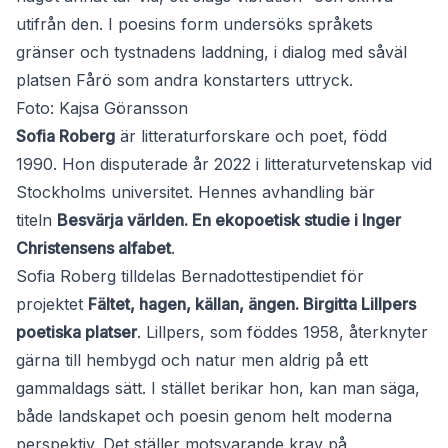
utifrån den. I poesins form undersöks språkets
gränser och tystnadens laddning, i dialog med såväl
platsen Fårö som andra konstarters uttryck.
Foto: Kajsa Göransson
Sofia Roberg
är litteraturforskare och poet, född
1990. Hon disputerade år 2022 i litteraturvetenskap vid
Stockholms universitet. Hennes avhandling bär
titeln
Besvärja världen. En ekopoetisk studie i Inger
Christensens alfabet
.
Sofia Roberg tilldelas Bernadottestipendiet för
projektet
Fältet, hagen, källan, ängen. Birgitta Lillpers
poetiska platser
. Lillpers, som föddes 1958, återknyter
gärna till hembygd och natur men aldrig på ett
gammaldags sätt. I stället berikar hon, kan man säga,
både landskapet och poesin genom helt moderna
perspektiv. Det ställer motsvarande krav på