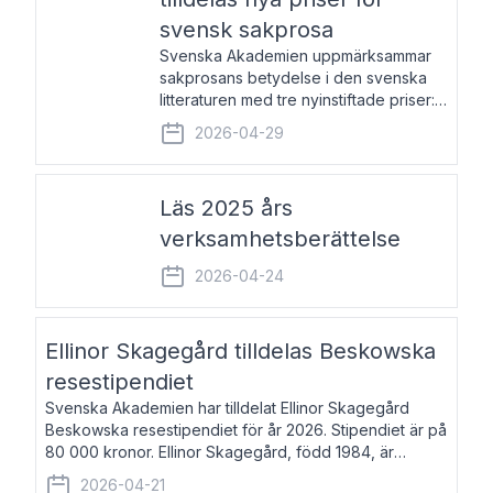
svensk sakprosa
Svenska Akademien uppmärksammar
sakprosans betydelse i den svenska
litteraturen med tre nyinstiftade priser:
Svenska Akademiens pris till
2026-04-29
framstående författare av svensk
sakprosa som i år går till Magnus
Västerbro, Svenska Akademiens pris
Läs 2025 års
verksamhetsberättelse
2026-04-24
Ellinor Skagegård tilldelas Beskowska
resestipendiet
Svenska Akademien har tilldelat Ellinor Skagegård
Beskowska resestipendiet för år 2026. Stipendiet är på
80 000 kronor. Ellinor Skagegård, född 1984, är
författare, journalist och musiker. Hon skriver
2026-04-21