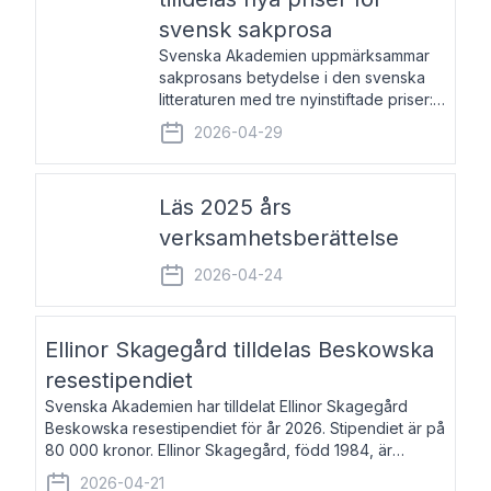
svensk sakprosa
Svenska Akademien uppmärksammar
sakprosans betydelse i den svenska
litteraturen med tre nyinstiftade priser:
Svenska Akademiens pris till
2026-04-29
framstående författare av svensk
sakprosa som i år går till Magnus
Västerbro, Svenska Akademiens pris
Läs 2025 års
verksamhetsberättelse
2026-04-24
Ellinor Skagegård tilldelas Beskowska
resestipendiet
Svenska Akademien har tilldelat Ellinor Skagegård
Beskowska resestipendiet för år 2026. Stipendiet är på
80 000 kronor. Ellinor Skagegård, född 1984, är
författare, journalist och musiker. Hon skriver
2026-04-21