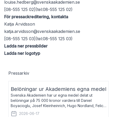
louise.hedberg@svenskaakademien.se
[08-555 125 02](tel:08-555 125 02)
För pressackreditering, kontakta
Katja Arvidsson
katja.arvidsson@svenskaakademien.se
[08-555 125 03](tel:08-555 125 03)
Ladda ner pressbilder
Ladda ner logotyp
Pressarkiv
Belöningar ur Akademiens egna medel
Svenska Akademien har ur egna medel delat ut
belöningar på 75 000 kronor vardera till Daniel
Boyacioglu, Josef Kleinheinrich, Hugo Nordland, Felicia
Stenroth och Svante Strandberg. Daniel Boyacioglu,
2026-06-17
född 1981, är poet och scenartist. Josef