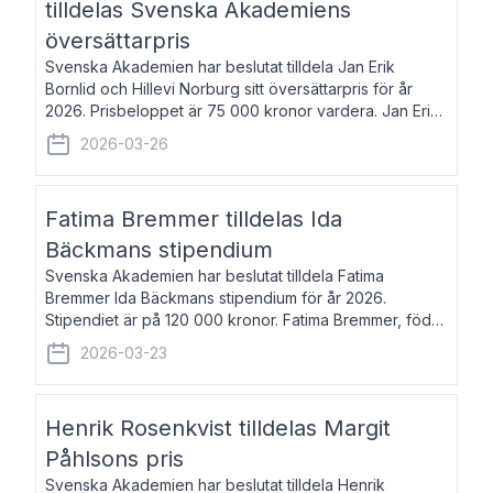
tilldelas Svenska Akademiens
översättarpris
Svenska Akademien har beslutat tilldela Jan Erik
Bornlid och Hillevi Norburg sitt översättarpris för år
2026. Prisbeloppet är 75 000 kronor vardera. Jan Erik
Bornlid, född 1947, är översättare från tyska. Han är
2026-03-26
främst känd för sina översät
Fatima Bremmer tilldelas Ida
Bäckmans stipendium
Svenska Akademien har beslutat tilldela Fatima
Bremmer Ida Bäckmans stipendium för år 2026.
Stipendiet är på 120 000 kronor. Fatima Bremmer, född
1977, är journalist och författare. Hon utkom i fjol med
2026-03-23
boken Ligan. Klarakvarterens blodsyst
Henrik Rosenkvist tilldelas Margit
Påhlsons pris
Svenska Akademien har beslutat tilldela Henrik