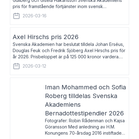
Gullberg och Gisela Håkansson Svenska Akademiens
pris för framstående förtjänster inom svensk
språkforskning och språkvård till minne av Carl Gabriel
2026-03-16
och Karin Forsberg för år 2026. Prissumma
Axel Hirschs pris 2026
Svenska Akademien har beslutat tilldela Johan Erséus,
Douglas Feuk och Fredrik Sjöberg Axel Hirschs pris för
år 2026. Prisbeloppet är på 125 000 kronor vardera.
Johan Erséus, född 1959, är fackboksförfattare och
2026-03-12
journalist med mångårigt för
Iman Mohammed och Sofia
Roberg tilldelas Svenska
Akademiens
Bernadottestipendier 2026
Fotografer: Robin Rådenman och Kajsa
Göransson Med anledning av H.M.
Konungens 70-årsdag 2016 instiftade