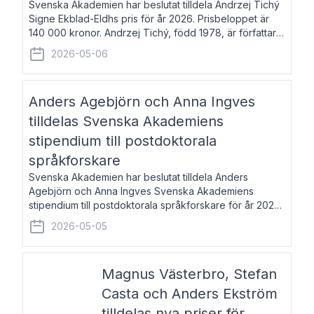
Svenska Akademien har beslutat tilldela Andrzej Tichý
Signe Ekblad-Eldhs pris för år 2026. Prisbeloppet är
140 000 kronor. Andrzej Tichý, född 1978, är författare
och kulturskribent. Han debuterade 2005 med den
2026-05-06
lovordade romanen Sex liter l
Anders Agebjörn och Anna Ingves
tilldelas Svenska Akademiens
stipendium till postdoktorala
språkforskare
Svenska Akademien har beslutat tilldela Anders
Agebjörn och Anna Ingves Svenska Akademiens
stipendium till postdoktorala språkforskare för år 2026.
Stipendiebeloppet är 75 000 kronor per mottagare.
2026-05-05
Anders Agebjörn, född 1984, är universitet
Magnus Västerbro, Stefan
Casta och Anders Ekström
tilldelas nya priser för