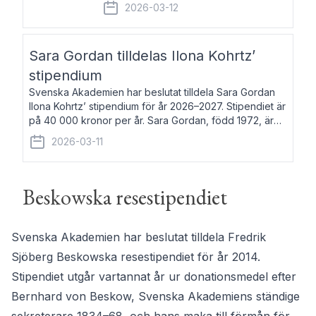
fem av de kungliga akademierna det så
2026-03-12
kallade Bernadotteprogrammet med
syfte att genom stipendier erbjuda stöd
och fortbildning till fo
Sara Gordan tilldelas Ilona Kohrtz’
stipendium
Svenska Akademien har beslutat tilldela Sara Gordan
Ilona Kohrtz’ stipendium för år 2026–2027. Stipendiet är
på 40 000 kronor per år. Sara Gordan, född 1972, är
författare och översättare. Hon debuterade 2006 med
2026-03-11
det prosalyriska verket En
Beskowska resestipendiet
Svenska Akademien har beslutat tilldela Fredrik
Sjöberg Beskowska resestipendiet för år 2014.
Stipendiet utgår vartannat år ur donationsmedel efter
Bernhard von Beskow, Svenska Akademiens ständige