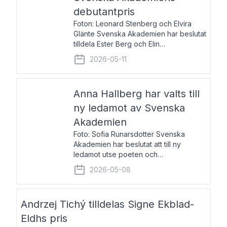
debutantpris
Foton: Leonard Stenberg och Elvira
Glänte Svenska Akademien har beslutat
tilldela Ester Berg och Elin
Michaelsdotter Svenska Akademiens
2026-05-11
debutantpris för år 2026. Priset är
nyinstiftat och syftar till att lyfta fram
intressanta och löftesrik
Anna Hallberg har valts till
ny ledamot av Svenska
Akademien
Foto: Sofia Runarsdotter Svenska
Akademien har beslutat att till ny
ledamot utse poeten och
litteraturkritikern Anna Hallberg. Hon
2026-05-08
efterträder poeten Tua Forsström på
stol 18 och kommer att ta sitt inträde vid
Akademiens högtidssammankomst
Andrzej Tichý tilldelas Signe Ekblad-
Eldhs pris