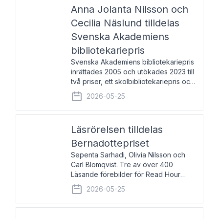
pristagarna äger rum under
Anna Jolanta Nilsson och
Cecilia Näslund tilldelas
Svenska Akademiens
bibliotekariepris
Svenska Akademiens bibliotekariepris
inrättades 2005 och utökades 2023 till
två priser, ett skolbibliotekariepris och
ett folkbibliotekariepris. Priserna skall
2026-05-25
tilldelas bibliotekarier vid svenska folk-
och skolbibliotek som gjort värdefull
Läsrörelsen tilldelas
Bernadottepriset
Sepenta Sarhadi, Olivia Nilsson och
Carl Blomqvist. Tre av över 400
Läsande förebilder för Read Hour
Sverige. Foto: Michael Wall. Den ideella
2026-05-25
föreningen Läsrörelsen tilldelas
Bernadottepriset 2026 för att den
under ett kvarts sekel gjort re