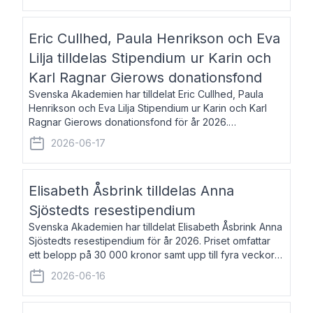
Eric Cullhed, Paula Henrikson och Eva
Lilja tilldelas Stipendium ur Karin och
Karl Ragnar Gierows donationsfond
Svenska Akademien har tilldelat Eric Cullhed, Paula
Henrikson och Eva Lilja Stipendium ur Karin och Karl
Ragnar Gierows donationsfond för år 2026.
Stipendiebeloppet är på 70 000 kronor vardera. Eric
2026-06-17
Cullhed, född 1985, är professor i grekis
Elisabeth Åsbrink tilldelas Anna
Sjöstedts resestipendium
Svenska Akademien har tilldelat Elisabeth Åsbrink Anna
Sjöstedts resestipendium för år 2026. Priset omfattar
ett belopp på 30 000 kronor samt upp till fyra veckors
fri vistelse i Akademiens lägenhet i Berlin. Elisabeth
2026-06-16
Åsbrink, född 1965 oc