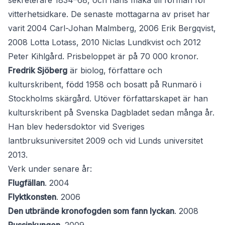
sekreterare 1834–68, och hans maka till förmån för
vitterhetsidkare. De senaste mottagarna av priset har
varit 2004 Carl-Johan Malmberg, 2006 Erik Bergqvist,
2008 Lotta Lotass, 2010 Niclas Lundkvist och 2012
Peter Kihlgård. Prisbeloppet är på 70 000 kronor.
Fredrik Sjöberg
är biolog, författare och
kulturskribent, född 1958 och bosatt på Runmarö i
Stockholms skärgård. Utöver författarskapet är han
kulturskribent på Svenska Dagbladet sedan många år.
Han blev hedersdoktor vid Sveriges
lantbruksuniversitet 2009 och vid Lunds universitet
2013.
Verk under senare år:
Flugfällan
. 2004
Flyktkonsten
. 2006
Den utbrände kronofogden som fann lyckan
. 2008