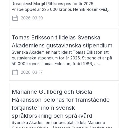
Rosenkvist Margit Påhlsons pris för år 2026.
Prisbeloppet är 225 000 kronor. Henrik Rosenkvist,
född 1965, är professor i nordiska språk vid Göteborgs
2026-03-19
universitet. Han disputerade 2004 på avhan
Tomas Eriksson tilldelas Svenska
Akademiens gustavianska stipendium
Svenska Akademien har tilldelat Tomas Eriksson sitt
gustavianska stipendium för år 2026. Stipendiet är på
50 000 kronor. Tomas Eriksson, född 1986, är
projektledare inom marknadsföring och författare och
2026-03-17
utkom i fjol med boken Syndabocken.
Marianne Gullberg och Gisela
Håkansson belönas för framstående
förtjänster inom svensk
språkforskning och språkvård
Svenska Akademien har beslutat tilldela Marianne