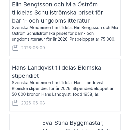
Elin Bengtsson och Mia Öström
tilldelas Schullströmska priset för
barn- och ungdomslitteratur
Svenska Akademien har tilldelat Elin Bengtsson och Mia
Öström Schullströmska priset för barn- och
ungdomslitteratur för år 2026. Prisbeloppet är 75 000
kronor vardera. Elin Bengtsson, född 1987, är författare
2026-06-09
och forskare i genusvetenskap.
Hans Landqvist tilldelas Blomska
stipendiet
Svenska Akademien har tilldelat Hans Landqvist
Blomska stipendiet för år 2026. Stipendiebeloppet är
50 000 kronor. Hans Landqvist, född 1958, är
professor i svenska vid Göteborgs universitet. Han
2026-06-08
disputerade år 2000 på avhandlingen Författn
Eva-Stina Byggmästar,