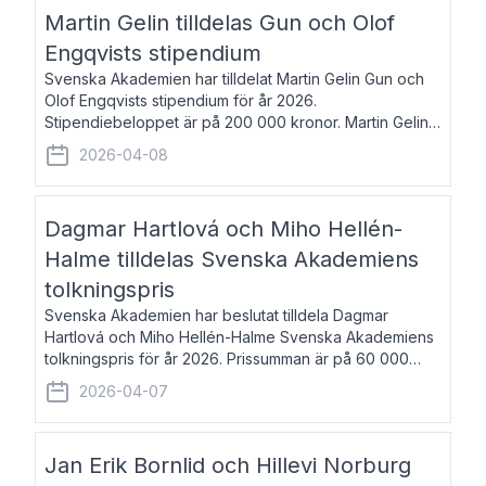
talar om språk och poesi – o
Martin Gelin tilldelas Gun och Olof
Engqvists stipendium
Svenska Akademien har tilldelat Martin Gelin Gun och
Olof Engqvists stipendium för år 2026.
Stipendiebeloppet är på 200 000 kronor. Martin Gelin,
född 1978, är journalist och författare. Han lever
2026-04-08
numera i Paris men var under många år bosat
Dagmar Hartlová och Miho Hellén-
Halme tilldelas Svenska Akademiens
tolkningspris
Svenska Akademien har beslutat tilldela Dagmar
Hartlová och Miho Hellén-Halme Svenska Akademiens
tolkningspris för år 2026. Prissumman är på 60 000
kronor var. Dagmar Hartlová, född 1951, översätter
2026-04-07
huvudsakligen från svenska till tjeckiska
Jan Erik Bornlid och Hillevi Norburg