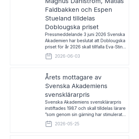
Magnus Dahlström, Matias
Faldbakken och Espen
Stueland tilldelas
Doblougska priset
Pressmeddelande 3 juni 2026 Svenska
Akademien har beslutat att Doblougska
priset för år 2026 skall tillfalla Eva-Stina
Byggmästar, Magnus Dahlström, Matias
2026-06-03
Faldbakken samt Espen Stueland.
Prisbeloppet är 200 000 svenska
kronor per mottagare
Årets mottagare av
Svenska Akademiens
svensklärarpris
Svenska Akademiens svensklärarpris
instiftades 1987 och skall tilldelas lärare
”som genom sin gärning har stimulerat
intresset hos unga människor för
2026-05-25
svenska språket och litteraturen”.
Prisutdelning och samtal med