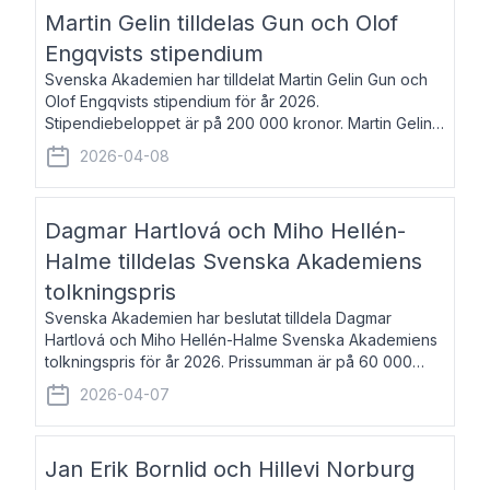
talar om språk och poesi – o
Martin Gelin tilldelas Gun och Olof
Engqvists stipendium
Svenska Akademien har tilldelat Martin Gelin Gun och
Olof Engqvists stipendium för år 2026.
Stipendiebeloppet är på 200 000 kronor. Martin Gelin,
född 1978, är journalist och författare. Han lever
2026-04-08
numera i Paris men var under många år bosat
Dagmar Hartlová och Miho Hellén-
Halme tilldelas Svenska Akademiens
tolkningspris
Svenska Akademien har beslutat tilldela Dagmar
Hartlová och Miho Hellén-Halme Svenska Akademiens
tolkningspris för år 2026. Prissumman är på 60 000
kronor var. Dagmar Hartlová, född 1951, översätter
2026-04-07
huvudsakligen från svenska till tjeckiska
Jan Erik Bornlid och Hillevi Norburg