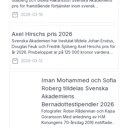
Gullberg och Gisela Håkansson Svenska Akademiens
pris för framstående förtjänster inom svensk
språkforskning och språkvård till minne av Carl Gabriel
2026-03-16
och Karin Forsberg för år 2026. Prissumma
Axel Hirschs pris 2026
Svenska Akademien har beslutat tilldela Johan Erséus,
Douglas Feuk och Fredrik Sjöberg Axel Hirschs pris för
år 2026. Prisbeloppet är på 125 000 kronor vardera.
Johan Erséus, född 1959, är fackboksförfattare och
2026-03-12
journalist med mångårigt för
Iman Mohammed och Sofia
Roberg tilldelas Svenska
Akademiens
Bernadottestipendier 2026
Fotografer: Robin Rådenman och Kajsa
Göransson Med anledning av H.M.
Konungens 70-årsdag 2016 instiftade