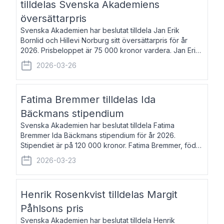
tilldelas Svenska Akademiens
översättarpris
Svenska Akademien har beslutat tilldela Jan Erik
Bornlid och Hillevi Norburg sitt översättarpris för år
2026. Prisbeloppet är 75 000 kronor vardera. Jan Erik
Bornlid, född 1947, är översättare från tyska. Han är
2026-03-26
främst känd för sina översät
Fatima Bremmer tilldelas Ida
Bäckmans stipendium
Svenska Akademien har beslutat tilldela Fatima
Bremmer Ida Bäckmans stipendium för år 2026.
Stipendiet är på 120 000 kronor. Fatima Bremmer, född
1977, är journalist och författare. Hon utkom i fjol med
2026-03-23
boken Ligan. Klarakvarterens blodsyst
Henrik Rosenkvist tilldelas Margit
Påhlsons pris
Svenska Akademien har beslutat tilldela Henrik