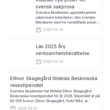
svensk sakprosa
Svenska Akademien uppmärksammar
sakprosans betydelse i den svenska
litteraturen med tre nyinstiftade priser:
Svenska Akademiens pris till
2026-04-29
framstående författare av svensk
sakprosa som i år går till Magnus
Västerbro, Svenska Akademiens pris
Läs 2025 års
verksamhetsberättelse
2026-04-24
Ellinor Skagegård tilldelas Beskowska
resestipendiet
Svenska Akademien har tilldelat Ellinor Skagegård
Beskowska resestipendiet för år 2026. Stipendiet är på
80 000 kronor. Ellinor Skagegård, född 1984, är
författare, journalist och musiker. Hon skriver
2026-04-21