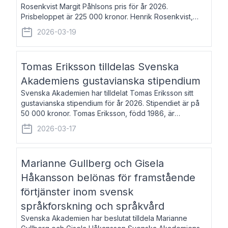
Rosenkvist Margit Påhlsons pris för år 2026.
Prisbeloppet är 225 000 kronor. Henrik Rosenkvist,
född 1965, är professor i nordiska språk vid Göteborgs
2026-03-19
universitet. Han disputerade 2004 på avhan
Tomas Eriksson tilldelas Svenska
Akademiens gustavianska stipendium
Svenska Akademien har tilldelat Tomas Eriksson sitt
gustavianska stipendium för år 2026. Stipendiet är på
50 000 kronor. Tomas Eriksson, född 1986, är
projektledare inom marknadsföring och författare och
2026-03-17
utkom i fjol med boken Syndabocken.
Marianne Gullberg och Gisela
Håkansson belönas för framstående
förtjänster inom svensk
språkforskning och språkvård
Svenska Akademien har beslutat tilldela Marianne