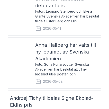
debutantpris
Foton: Leonard Stenberg och Elvira
Glänte Svenska Akademien har beslutat
tilldela Ester Berg och Elin
Michaelsdotter Svenska Akademiens
2026-05-11
debutantpris för år 2026. Priset är
nyinstiftat och syftar till att lyfta fram
intressanta och löftesrik
Anna Hallberg har valts till
ny ledamot av Svenska
Akademien
Foto: Sofia Runarsdotter Svenska
Akademien har beslutat att till ny
ledamot utse poeten och
litteraturkritikern Anna Hallberg. Hon
2026-05-08
efterträder poeten Tua Forsström på
stol 18 och kommer att ta sitt inträde vid
Akademiens högtidssammankomst
Andrzej Tichý tilldelas Signe Ekblad-
Eldhs pris