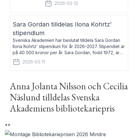
fem av de kungliga akademierna det så
2026-03-12
kallade Bernadotteprogrammet med
syfte att genom stipendier erbjuda stöd
och fortbildning till fo
Sara Gordan tilldelas Ilona Kohrtz’
stipendium
Svenska Akademien har beslutat tilldela Sara Gordan
Ilona Kohrtz’ stipendium för år 2026–2027. Stipendiet är
på 40 000 kronor per år. Sara Gordan, född 1972, är
författare och översättare. Hon debuterade 2006 med
2026-03-11
det prosalyriska verket En
Anna Jolanta Nilsson och Cecilia
Näslund tilldelas Svenska
Akademiens bibliotekariepris
**