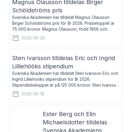
Magnus Olausson tilldelas Birger
Schöldströms pris
Svenska Akademien har tilldelat Magnus Olausson
Birger Schöldströms pris för år 2026. Prisbeloppet är
75 000 kronor. Magnus Olausson, född 1956 och
bosatt i Stockholm, är konstvetare, museiman och
2026-05-20
hovman. Han disputerade 1993 vid Uppsala un
Sten Ivarsson tilldelas Eric och Ingrid
Lilliehööks stipendium
Svenska Akademien har tilldelat Sten Ivarsson Eric och
Ingrid Lilliehööks stipendium för år 2026.
Stipendiebeloppet är på 125 000 kronor. Sten Ivarsson,
född 1979, är mediateksamordnare vid
2026-05-18
Söderslättsgymnasiet i Trelleborg. Här har han på
Ester Berg och Elin
Michaelsdotter tilldelas
Svenska Akademiens