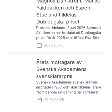
Magnus Dahlström, Matias
Faldbakken och Espen
Stueland tilldelas
Doblougska priset
Pressmeddelande 3 juni 2026 Svenska
Akademien har beslutat att Doblougska
priset för år 2026 skall tillfalla Eva-Stina
Byggmästar, Magnus Dahlström, Matias
2026-06-03
Faldbakken samt Espen Stueland.
Prisbeloppet är 200 000 svenska
kronor per mottagare
Årets mottagare av
Svenska Akademiens
svensklärarpris
Svenska Akademiens svensklärarpris
instiftades 1987 och skall tilldelas lärare
”som genom sin gärning har stimulerat
intresset hos unga människor för
2026-05-25
svenska språket och litteraturen”.
Prisutdelning och samtal med