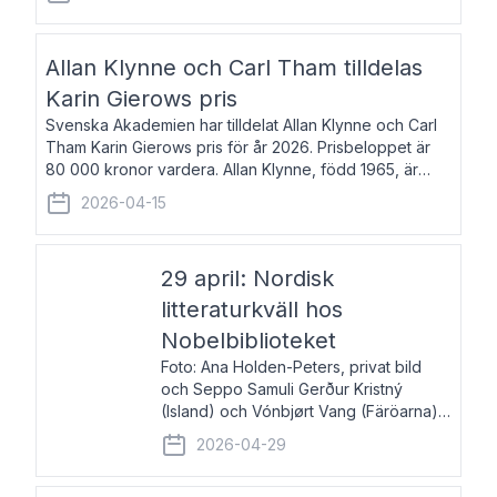
återkommande för Svenska Dagbladet, Ups
Allan Klynne och Carl Tham tilldelas
Karin Gierows pris
Svenska Akademien har tilldelat Allan Klynne och Carl
Tham Karin Gierows pris för år 2026. Prisbeloppet är
80 000 kronor vardera. Allan Klynne, född 1965, är
arkeolog, författare, översättare och fil.dr i antikens
2026-04-15
kultur och samhällsliv. Ut
29 april: Nordisk
litteraturkväll hos
Nobelbiblioteket
Foto: Ana Holden-Peters, privat bild
och Seppo Samuli Gerður Kristný
(Island) och Vónbjørt Vang (Färöarna)
läser ur sina verk och samtalar med
2026-04-29
John Swedenmark. De läser upp på
färöiska, isländska och svenska och