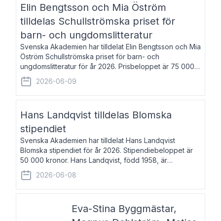
Elin Bengtsson och Mia Öström
tilldelas Schullströmska priset för
barn- och ungdomslitteratur
Svenska Akademien har tilldelat Elin Bengtsson och Mia
Öström Schullströmska priset för barn- och
ungdomslitteratur för år 2026. Prisbeloppet är 75 000
kronor vardera. Elin Bengtsson, född 1987, är författare
2026-06-09
och forskare i genusvetenskap.
Hans Landqvist tilldelas Blomska
stipendiet
Svenska Akademien har tilldelat Hans Landqvist
Blomska stipendiet för år 2026. Stipendiebeloppet är
50 000 kronor. Hans Landqvist, född 1958, är
professor i svenska vid Göteborgs universitet. Han
2026-06-08
disputerade år 2000 på avhandlingen Författn
Eva-Stina Byggmästar,