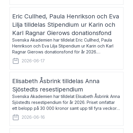
Eric Cullhed, Paula Henrikson och Eva
Lilja tilldelas Stipendium ur Karin och
Karl Ragnar Gierows donationsfond
Svenska Akademien har tilldelat Eric Cullhed, Paula
Henrikson och Eva Lilja Stipendium ur Karin och Karl
Ragnar Gierows donationsfond för år 2026.
Stipendiebeloppet är på 70 000 kronor vardera. Eric
2026-06-17
Cullhed, född 1985, är professor i grekis
Elisabeth Åsbrink tilldelas Anna
Sjöstedts resestipendium
Svenska Akademien har tilldelat Elisabeth Åsbrink Anna
Sjöstedts resestipendium för år 2026. Priset omfattar
ett belopp på 30 000 kronor samt upp till fyra veckors
fri vistelse i Akademiens lägenhet i Berlin. Elisabeth
2026-06-16
Åsbrink, född 1965 oc