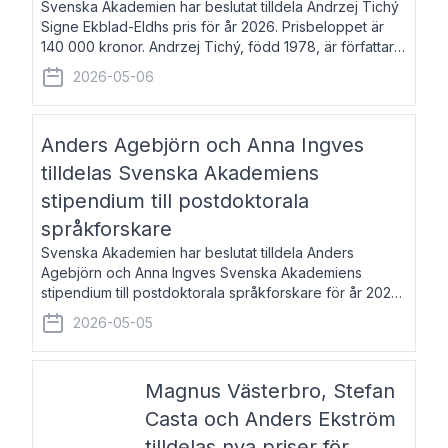
Svenska Akademien har beslutat tilldela Andrzej Tichý
Signe Ekblad-Eldhs pris för år 2026. Prisbeloppet är
140 000 kronor. Andrzej Tichý, född 1978, är författare
och kulturskribent. Han debuterade 2005 med den
2026-05-06
lovordade romanen Sex liter l
Anders Agebjörn och Anna Ingves
tilldelas Svenska Akademiens
stipendium till postdoktorala
språkforskare
Svenska Akademien har beslutat tilldela Anders
Agebjörn och Anna Ingves Svenska Akademiens
stipendium till postdoktorala språkforskare för år 2026.
Stipendiebeloppet är 75 000 kronor per mottagare.
2026-05-05
Anders Agebjörn, född 1984, är universitet
Magnus Västerbro, Stefan
Casta och Anders Ekström
tilldelas nya priser för