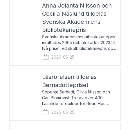
pristagarna äger rum under
Anna Jolanta Nilsson och
Cecilia Näslund tilldelas
Svenska Akademiens
bibliotekariepris
Svenska Akademiens bibliotekariepris
inrättades 2005 och utökades 2023 till
två priser, ett skolbibliotekariepris och
ett folkbibliotekariepris. Priserna skall
2026-05-25
tilldelas bibliotekarier vid svenska folk-
och skolbibliotek som gjort värdefull
Läsrörelsen tilldelas
Bernadottepriset
Sepenta Sarhadi, Olivia Nilsson och
Carl Blomqvist. Tre av över 400
Läsande förebilder för Read Hour
Sverige. Foto: Michael Wall. Den ideella
2026-05-25
föreningen Läsrörelsen tilldelas
Bernadottepriset 2026 för att den
under ett kvarts sekel gjort re