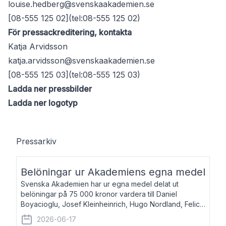
louise.hedberg@svenskaakademien.se
[08-555 125 02](tel:08-555 125 02)
För pressackreditering, kontakta
Katja Arvidsson
katja.arvidsson@svenskaakademien.se
[08-555 125 03](tel:08-555 125 03)
Ladda ner pressbilder
Ladda ner logotyp
Pressarkiv
Belöningar ur Akademiens egna medel
Svenska Akademien har ur egna medel delat ut
belöningar på 75 000 kronor vardera till Daniel
Boyacioglu, Josef Kleinheinrich, Hugo Nordland, Felicia
Stenroth och Svante Strandberg. Daniel Boyacioglu,
2026-06-17
född 1981, är poet och scenartist. Josef