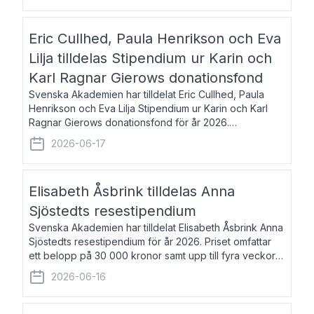
Eric Cullhed, Paula Henrikson och Eva
Lilja tilldelas Stipendium ur Karin och
Karl Ragnar Gierows donationsfond
Svenska Akademien har tilldelat Eric Cullhed, Paula
Henrikson och Eva Lilja Stipendium ur Karin och Karl
Ragnar Gierows donationsfond för år 2026.
Stipendiebeloppet är på 70 000 kronor vardera. Eric
2026-06-17
Cullhed, född 1985, är professor i grekis
Elisabeth Åsbrink tilldelas Anna
Sjöstedts resestipendium
Svenska Akademien har tilldelat Elisabeth Åsbrink Anna
Sjöstedts resestipendium för år 2026. Priset omfattar
ett belopp på 30 000 kronor samt upp till fyra veckors
fri vistelse i Akademiens lägenhet i Berlin. Elisabeth
2026-06-16
Åsbrink, född 1965 oc