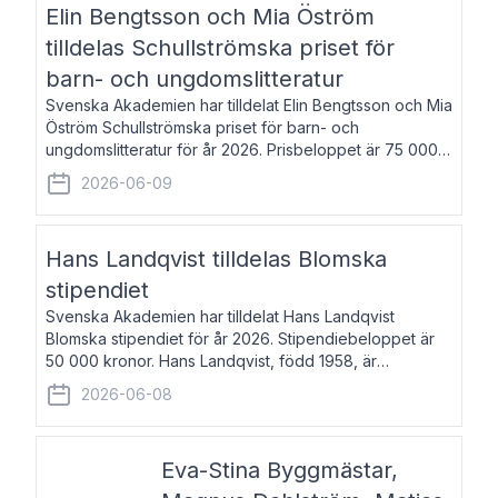
Elin Bengtsson och Mia Öström
tilldelas Schullströmska priset för
barn- och ungdomslitteratur
Svenska Akademien har tilldelat Elin Bengtsson och Mia
Öström Schullströmska priset för barn- och
ungdomslitteratur för år 2026. Prisbeloppet är 75 000
kronor vardera. Elin Bengtsson, född 1987, är författare
2026-06-09
och forskare i genusvetenskap.
Hans Landqvist tilldelas Blomska
stipendiet
Svenska Akademien har tilldelat Hans Landqvist
Blomska stipendiet för år 2026. Stipendiebeloppet är
50 000 kronor. Hans Landqvist, född 1958, är
professor i svenska vid Göteborgs universitet. Han
2026-06-08
disputerade år 2000 på avhandlingen Författn
Eva-Stina Byggmästar,