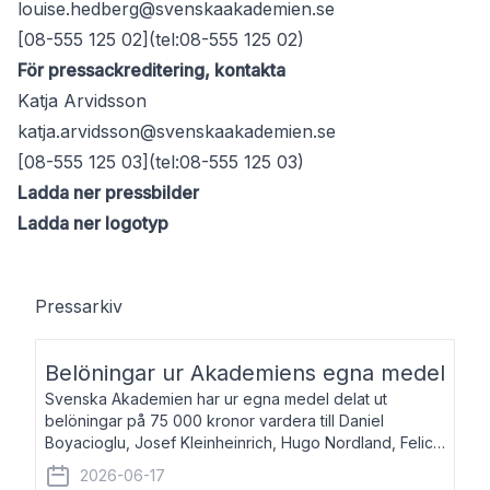
louise.hedberg@svenskaakademien.se
[08-555 125 02](tel:08-555 125 02)
För pressackreditering, kontakta
Katja Arvidsson
katja.arvidsson@svenskaakademien.se
[08-555 125 03](tel:08-555 125 03)
Ladda ner pressbilder
Ladda ner logotyp
Pressarkiv
Belöningar ur Akademiens egna medel
Svenska Akademien har ur egna medel delat ut
belöningar på 75 000 kronor vardera till Daniel
Boyacioglu, Josef Kleinheinrich, Hugo Nordland, Felicia
Stenroth och Svante Strandberg. Daniel Boyacioglu,
2026-06-17
född 1981, är poet och scenartist. Josef