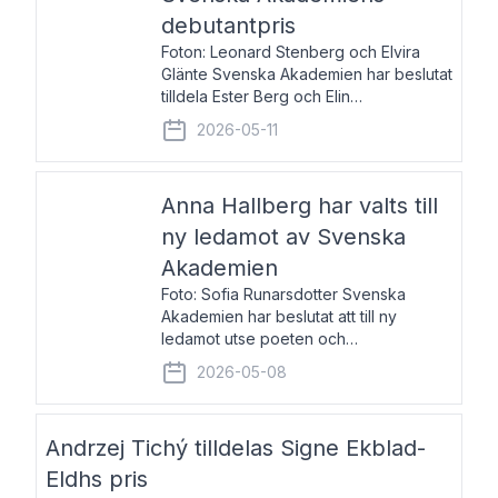
debutantpris
Foton: Leonard Stenberg och Elvira
Glänte Svenska Akademien har beslutat
tilldela Ester Berg och Elin
Michaelsdotter Svenska Akademiens
2026-05-11
debutantpris för år 2026. Priset är
nyinstiftat och syftar till att lyfta fram
intressanta och löftesrik
Anna Hallberg har valts till
ny ledamot av Svenska
Akademien
Foto: Sofia Runarsdotter Svenska
Akademien har beslutat att till ny
ledamot utse poeten och
litteraturkritikern Anna Hallberg. Hon
2026-05-08
efterträder poeten Tua Forsström på
stol 18 och kommer att ta sitt inträde vid
Akademiens högtidssammankomst
Andrzej Tichý tilldelas Signe Ekblad-
Eldhs pris