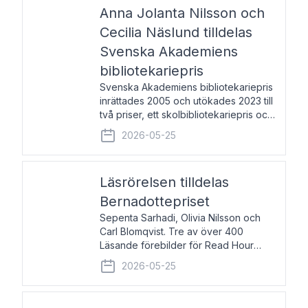
pristagarna äger rum under
Anna Jolanta Nilsson och
Cecilia Näslund tilldelas
Svenska Akademiens
bibliotekariepris
Svenska Akademiens bibliotekariepris
inrättades 2005 och utökades 2023 till
två priser, ett skolbibliotekariepris och
ett folkbibliotekariepris. Priserna skall
2026-05-25
tilldelas bibliotekarier vid svenska folk-
och skolbibliotek som gjort värdefull
Läsrörelsen tilldelas
Bernadottepriset
Sepenta Sarhadi, Olivia Nilsson och
Carl Blomqvist. Tre av över 400
Läsande förebilder för Read Hour
Sverige. Foto: Michael Wall. Den ideella
2026-05-25
föreningen Läsrörelsen tilldelas
Bernadottepriset 2026 för att den
under ett kvarts sekel gjort re