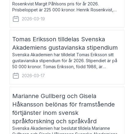
Rosenkvist Margit Påhlsons pris för år 2026.
Prisbeloppet är 225 000 kronor. Henrik Rosenkvist,
född 1965, är professor i nordiska språk vid Göteborgs
2026-03-19
universitet. Han disputerade 2004 på avhan
Tomas Eriksson tilldelas Svenska
Akademiens gustavianska stipendium
Svenska Akademien har tilldelat Tomas Eriksson sitt
gustavianska stipendium för år 2026. Stipendiet är på
50 000 kronor. Tomas Eriksson, född 1986, är
projektledare inom marknadsföring och författare och
2026-03-17
utkom i fjol med boken Syndabocken.
Marianne Gullberg och Gisela
Håkansson belönas för framstående
förtjänster inom svensk
språkforskning och språkvård
Svenska Akademien har beslutat tilldela Marianne