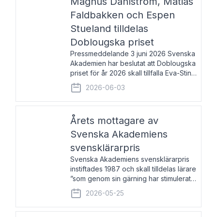
Magnus Dahlström, Matias
Faldbakken och Espen
Stueland tilldelas
Doblougska priset
Pressmeddelande 3 juni 2026 Svenska
Akademien har beslutat att Doblougska
priset för år 2026 skall tillfalla Eva-Stina
Byggmästar, Magnus Dahlström, Matias
2026-06-03
Faldbakken samt Espen Stueland.
Prisbeloppet är 200 000 svenska
kronor per mottagare
Årets mottagare av
Svenska Akademiens
svensklärarpris
Svenska Akademiens svensklärarpris
instiftades 1987 och skall tilldelas lärare
”som genom sin gärning har stimulerat
intresset hos unga människor för
2026-05-25
svenska språket och litteraturen”.
Prisutdelning och samtal med