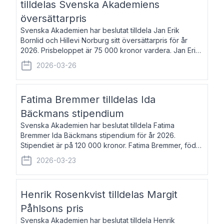
tilldelas Svenska Akademiens
översättarpris
Svenska Akademien har beslutat tilldela Jan Erik
Bornlid och Hillevi Norburg sitt översättarpris för år
2026. Prisbeloppet är 75 000 kronor vardera. Jan Erik
Bornlid, född 1947, är översättare från tyska. Han är
2026-03-26
främst känd för sina översät
Fatima Bremmer tilldelas Ida
Bäckmans stipendium
Svenska Akademien har beslutat tilldela Fatima
Bremmer Ida Bäckmans stipendium för år 2026.
Stipendiet är på 120 000 kronor. Fatima Bremmer, född
1977, är journalist och författare. Hon utkom i fjol med
2026-03-23
boken Ligan. Klarakvarterens blodsyst
Henrik Rosenkvist tilldelas Margit
Påhlsons pris
Svenska Akademien har beslutat tilldela Henrik