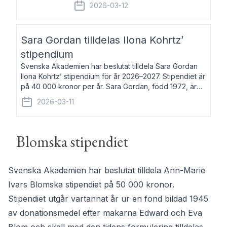
fem av de kungliga akademierna det så
2026-03-12
kallade Bernadotteprogrammet med
syfte att genom stipendier erbjuda stöd
och fortbildning till fo
Sara Gordan tilldelas Ilona Kohrtz’
stipendium
Svenska Akademien har beslutat tilldela Sara Gordan
Ilona Kohrtz’ stipendium för år 2026–2027. Stipendiet är
på 40 000 kronor per år. Sara Gordan, född 1972, är
författare och översättare. Hon debuterade 2006 med
2026-03-11
det prosalyriska verket En
Blomska stipendiet
Svenska Akademien har beslutat tilldela Ann-Marie
Ivars Blomska stipendiet på 50 000 kronor.
Stipendiet utgår vartannat år ur en fond bildad 1945
av donationsmedel efter makarna Edward och Eva