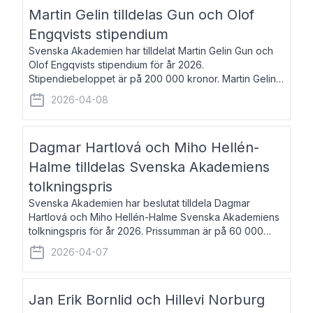
talar om språk och poesi – o
Martin Gelin tilldelas Gun och Olof
Engqvists stipendium
Svenska Akademien har tilldelat Martin Gelin Gun och
Olof Engqvists stipendium för år 2026.
Stipendiebeloppet är på 200 000 kronor. Martin Gelin,
född 1978, är journalist och författare. Han lever
2026-04-08
numera i Paris men var under många år bosat
Dagmar Hartlová och Miho Hellén-
Halme tilldelas Svenska Akademiens
tolkningspris
Svenska Akademien har beslutat tilldela Dagmar
Hartlová och Miho Hellén-Halme Svenska Akademiens
tolkningspris för år 2026. Prissumman är på 60 000
kronor var. Dagmar Hartlová, född 1951, översätter
2026-04-07
huvudsakligen från svenska till tjeckiska
Jan Erik Bornlid och Hillevi Norburg