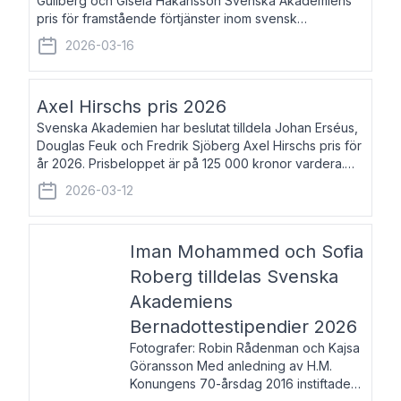
Gullberg och Gisela Håkansson Svenska Akademiens
pris för framstående förtjänster inom svensk
språkforskning och språkvård till minne av Carl Gabriel
2026-03-16
och Karin Forsberg för år 2026. Prissumma
Axel Hirschs pris 2026
Svenska Akademien har beslutat tilldela Johan Erséus,
Douglas Feuk och Fredrik Sjöberg Axel Hirschs pris för
år 2026. Prisbeloppet är på 125 000 kronor vardera.
Johan Erséus, född 1959, är fackboksförfattare och
2026-03-12
journalist med mångårigt för
Iman Mohammed och Sofia
Roberg tilldelas Svenska
Akademiens
Bernadottestipendier 2026
Fotografer: Robin Rådenman och Kajsa
Göransson Med anledning av H.M.
Konungens 70-årsdag 2016 instiftade