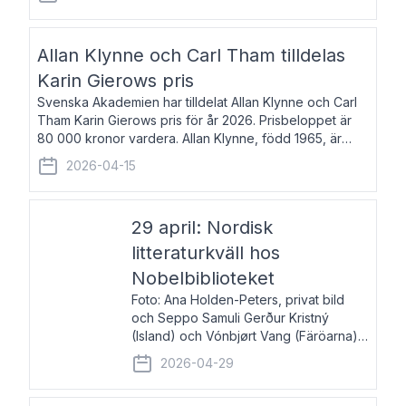
återkommande för Svenska Dagbladet, Ups
Allan Klynne och Carl Tham tilldelas
Karin Gierows pris
Svenska Akademien har tilldelat Allan Klynne och Carl
Tham Karin Gierows pris för år 2026. Prisbeloppet är
80 000 kronor vardera. Allan Klynne, född 1965, är
arkeolog, författare, översättare och fil.dr i antikens
2026-04-15
kultur och samhällsliv. Ut
29 april: Nordisk
litteraturkväll hos
Nobelbiblioteket
Foto: Ana Holden-Peters, privat bild
och Seppo Samuli Gerður Kristný
(Island) och Vónbjørt Vang (Färöarna)
läser ur sina verk och samtalar med
2026-04-29
John Swedenmark. De läser upp på
färöiska, isländska och svenska och