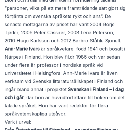
Blom och skall med den tidens formulering tilldelas
”personer, vilka på ett mera framträdande sätt gjort sig
förtjänta om svenska språkets rykt och ans”. De
senaste mottagarna av priset har varit 2004 Börje
Tjäder, 2006 Peter Cassirer, 2008 Lena Peterson,
2010 Hugo Karlsson och 2012 Barbro Ståhle Sjönell.
Ann-Marie Ivars
är språkvetare, född 1941 och bosatt i
Närpes i Finland. Hon blev fil.dr 1986 och var sedan
under flera år professor i nordiska språk vid
universitetet i Helsingfors. Ann-Marie Ivars är även
verksam vid Svenska litteratursällskapet i Finland och
ingår bland annat i projektet
Svenskan i Finland – i dag
och i går
, där hon är huvudförfattare till boken om det
talade språket. Hon har varit redaktör för flera
språkvetenskapliga utgåvor.
Verk i urval: