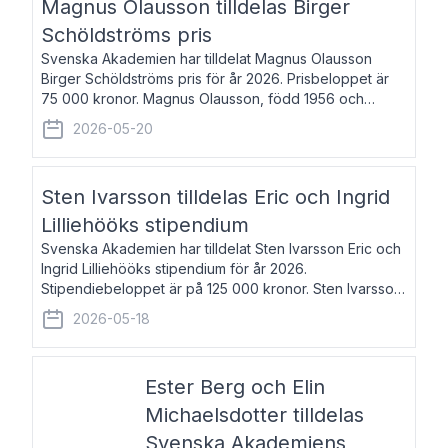
Magnus Olausson tilldelas Birger
Schöldströms pris
Svenska Akademien har tilldelat Magnus Olausson
Birger Schöldströms pris för år 2026. Prisbeloppet är
75 000 kronor. Magnus Olausson, född 1956 och
bosatt i Stockholm, är konstvetare, museiman och
2026-05-20
hovman. Han disputerade 1993 vid Uppsala un
Sten Ivarsson tilldelas Eric och Ingrid
Lilliehööks stipendium
Svenska Akademien har tilldelat Sten Ivarsson Eric och
Ingrid Lilliehööks stipendium för år 2026.
Stipendiebeloppet är på 125 000 kronor. Sten Ivarsson,
född 1979, är mediateksamordnare vid
2026-05-18
Söderslättsgymnasiet i Trelleborg. Här har han på
Ester Berg och Elin
Michaelsdotter tilldelas
Svenska Akademiens