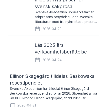
svensk sakprosa
Svenska Akademien uppmärksammar
sakprosans betydelse i den svenska
litteraturen med tre nyinstiftade priser:
Svenska Akademiens pris till
2026-04-29
framstående författare av svensk
sakprosa som i år går till Magnus
Västerbro, Svenska Akademiens pris
Läs 2025 års
verksamhetsberättelse
2026-04-24
Ellinor Skagegård tilldelas Beskowska
resestipendiet
Svenska Akademien har tilldelat Ellinor Skagegård
Beskowska resestipendiet för år 2026. Stipendiet är på
80 000 kronor. Ellinor Skagegård, född 1984, är
författare, journalist och musiker. Hon skriver
2026-04-21