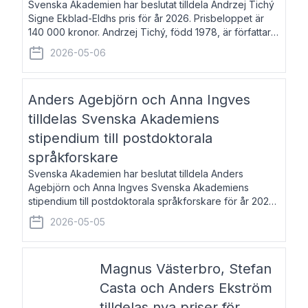
Svenska Akademien har beslutat tilldela Andrzej Tichý
Signe Ekblad-Eldhs pris för år 2026. Prisbeloppet är
140 000 kronor. Andrzej Tichý, född 1978, är författare
och kulturskribent. Han debuterade 2005 med den
2026-05-06
lovordade romanen Sex liter l
Anders Agebjörn och Anna Ingves
tilldelas Svenska Akademiens
stipendium till postdoktorala
språkforskare
Svenska Akademien har beslutat tilldela Anders
Agebjörn och Anna Ingves Svenska Akademiens
stipendium till postdoktorala språkforskare för år 2026.
Stipendiebeloppet är 75 000 kronor per mottagare.
2026-05-05
Anders Agebjörn, född 1984, är universitet
Magnus Västerbro, Stefan
Casta och Anders Ekström
tilldelas nya priser för