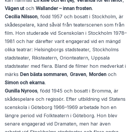
kan nämnas
En kille och en tjej
,
Veranda för en tenor
,
Vägen ut
och
Wallander – innan frosten
.
Cecilia Nilsson
, född 1957 och bosatt i Stockholm, är
skådespelare, känd såväl från teaterscenen som från
film. Hon studerade vid Scenskolan i Stockholm 1978–
1981 och har därefter varit engagerad vid en mängd
olika teatrar: Helsingborgs stadsteater, Stockholms
stadsteater, Riksteatern, Orionteatern, Uppsala
stadsteater med flera. Bland de filmer hon medverkat i
märks
Den bästa sommaren
,
Graven
,
Morden
och
Simon och ekarna
.
Gunilla Nyroos
, född 1945 och bosatt i Bromma, är
skådespelare och regissör. Efter utbildning vid Statens
scenskola i Göteborg 1966–1969 arbetade hon en
längre period vid Folkteatern i Göteborg. Hon blev
senare engagerad vid Dramaten, men har även