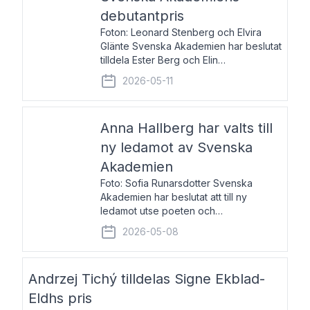
debutantpris
Foton: Leonard Stenberg och Elvira
Glänte Svenska Akademien har beslutat
tilldela Ester Berg och Elin
Michaelsdotter Svenska Akademiens
2026-05-11
debutantpris för år 2026. Priset är
nyinstiftat och syftar till att lyfta fram
intressanta och löftesrik
Anna Hallberg har valts till
ny ledamot av Svenska
Akademien
Foto: Sofia Runarsdotter Svenska
Akademien har beslutat att till ny
ledamot utse poeten och
litteraturkritikern Anna Hallberg. Hon
2026-05-08
efterträder poeten Tua Forsström på
stol 18 och kommer att ta sitt inträde vid
Akademiens högtidssammankomst
Andrzej Tichý tilldelas Signe Ekblad-
Eldhs pris