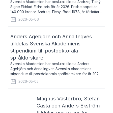
Svenska Akademien har beslutat tilldela Andrzej Tichý
Signe Ekblad-Eldhs pris för år 2026. Prisbeloppet är
140 000 kronor. Andrzej Tichý, född 1978, är författare
och kulturskribent. Han debuterade 2005 med den
2026-05-06
lovordade romanen Sex liter l
Anders Agebjörn och Anna Ingves
tilldelas Svenska Akademiens
stipendium till postdoktorala
språkforskare
Svenska Akademien har beslutat tilldela Anders
Agebjörn och Anna Ingves Svenska Akademiens
stipendium till postdoktorala språkforskare för år 2026.
Stipendiebeloppet är 75 000 kronor per mottagare.
2026-05-05
Anders Agebjörn, född 1984, är universitet
Magnus Västerbro, Stefan
Casta och Anders Ekström
tilldelas nya priser för