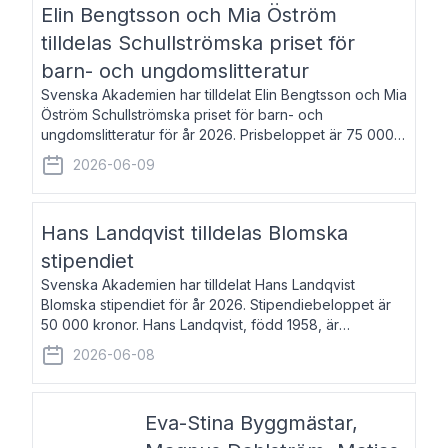
Elin Bengtsson och Mia Öström
tilldelas Schullströmska priset för
barn- och ungdomslitteratur
Svenska Akademien har tilldelat Elin Bengtsson och Mia
Öström Schullströmska priset för barn- och
ungdomslitteratur för år 2026. Prisbeloppet är 75 000
kronor vardera. Elin Bengtsson, född 1987, är författare
2026-06-09
och forskare i genusvetenskap.
Hans Landqvist tilldelas Blomska
stipendiet
Svenska Akademien har tilldelat Hans Landqvist
Blomska stipendiet för år 2026. Stipendiebeloppet är
50 000 kronor. Hans Landqvist, född 1958, är
professor i svenska vid Göteborgs universitet. Han
2026-06-08
disputerade år 2000 på avhandlingen Författn
Eva-Stina Byggmästar,