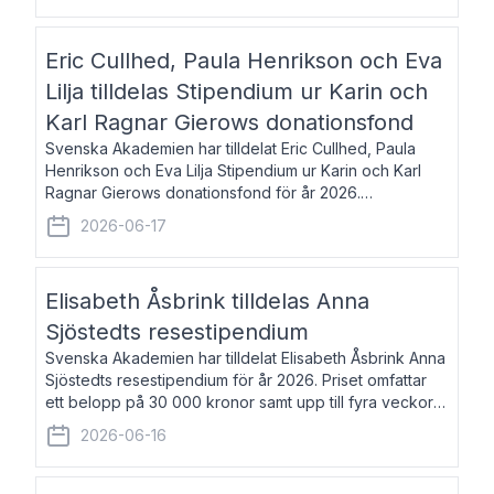
Eric Cullhed, Paula Henrikson och Eva
Lilja tilldelas Stipendium ur Karin och
Karl Ragnar Gierows donationsfond
Svenska Akademien har tilldelat Eric Cullhed, Paula
Henrikson och Eva Lilja Stipendium ur Karin och Karl
Ragnar Gierows donationsfond för år 2026.
Stipendiebeloppet är på 70 000 kronor vardera. Eric
2026-06-17
Cullhed, född 1985, är professor i grekis
Elisabeth Åsbrink tilldelas Anna
Sjöstedts resestipendium
Svenska Akademien har tilldelat Elisabeth Åsbrink Anna
Sjöstedts resestipendium för år 2026. Priset omfattar
ett belopp på 30 000 kronor samt upp till fyra veckors
fri vistelse i Akademiens lägenhet i Berlin. Elisabeth
2026-06-16
Åsbrink, född 1965 oc