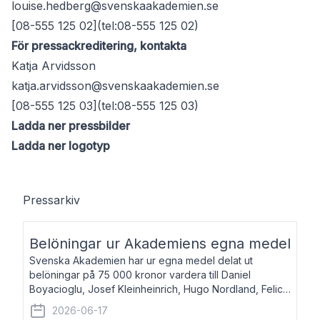
louise.hedberg@svenskaakademien.se
[08-555 125 02](tel:08-555 125 02)
För pressackreditering, kontakta
Katja Arvidsson
katja.arvidsson@svenskaakademien.se
[08-555 125 03](tel:08-555 125 03)
Ladda ner pressbilder
Ladda ner logotyp
Pressarkiv
Belöningar ur Akademiens egna medel
Svenska Akademien har ur egna medel delat ut
belöningar på 75 000 kronor vardera till Daniel
Boyacioglu, Josef Kleinheinrich, Hugo Nordland, Felicia
Stenroth och Svante Strandberg. Daniel Boyacioglu,
2026-06-17
född 1981, är poet och scenartist. Josef