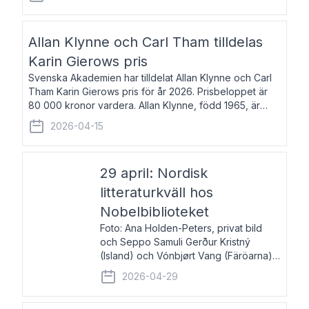
återkommande för Svenska Dagbladet, Ups
Allan Klynne och Carl Tham tilldelas
Karin Gierows pris
Svenska Akademien har tilldelat Allan Klynne och Carl
Tham Karin Gierows pris för år 2026. Prisbeloppet är
80 000 kronor vardera. Allan Klynne, född 1965, är
arkeolog, författare, översättare och fil.dr i antikens
2026-04-15
kultur och samhällsliv. Ut
29 april: Nordisk
litteraturkväll hos
Nobelbiblioteket
Foto: Ana Holden-Peters, privat bild
och Seppo Samuli Gerður Kristný
(Island) och Vónbjørt Vang (Färöarna)
läser ur sina verk och samtalar med
2026-04-29
John Swedenmark. De läser upp på
färöiska, isländska och svenska och