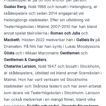
Prisbeloppet är på 50 000 kronor per person.
Gustav Berg
, född 1986 och bosatt i Helsingborg, är
skådespelare och sedan 2014 engagerad vid
Helsingborgs stadsteater. Efter sin utbildning vid
Teaterhögskolan i Malmö 2007–2010 har han bland
annat spelat titelrollerna i
Romeo och Julia
och
Macbeth
. Hösten 2022 medverkar han i
Galileis liv
på
Dramaten. På film har han synts i Lukas Moodyssons
Gösta
och i Mikael Marcimains
Gentlemen
och
Gentlemen & Gangsters
.
Chatarina Larsson
, född 1947 och bosatt i Stockholm,
är skådespelare, utbildad vid bland annat Scenskolan i
Malmö. Hon har varit verksam vid Stockholms
stadsteater och Skånska teatern och har även arbetat
som lärare vid Teaterhögskolan i Stockholm. Larsson
har också medverkat i en mängd filmer, bland vilka