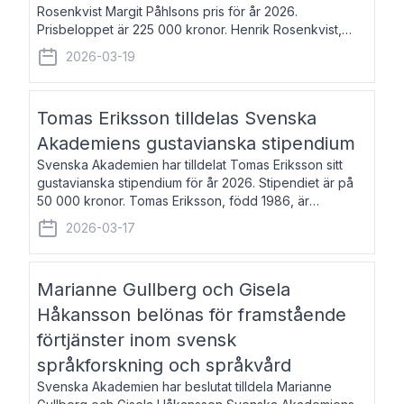
Rosenkvist Margit Påhlsons pris för år 2026.
Prisbeloppet är 225 000 kronor. Henrik Rosenkvist,
född 1965, är professor i nordiska språk vid Göteborgs
2026-03-19
universitet. Han disputerade 2004 på avhan
Tomas Eriksson tilldelas Svenska
Akademiens gustavianska stipendium
Svenska Akademien har tilldelat Tomas Eriksson sitt
gustavianska stipendium för år 2026. Stipendiet är på
50 000 kronor. Tomas Eriksson, född 1986, är
projektledare inom marknadsföring och författare och
2026-03-17
utkom i fjol med boken Syndabocken.
Marianne Gullberg och Gisela
Håkansson belönas för framstående
förtjänster inom svensk
språkforskning och språkvård
Svenska Akademien har beslutat tilldela Marianne