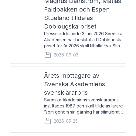
Magnus Dahlström, Matias
Faldbakken och Espen
Stueland tilldelas
Doblougska priset
Pressmeddelande 3 juni 2026 Svenska
Akademien har beslutat att Doblougska
priset för år 2026 skall tillfalla Eva-Stina
Byggmästar, Magnus Dahlström, Matias
2026-06-03
Faldbakken samt Espen Stueland.
Prisbeloppet är 200 000 svenska
kronor per mottagare
Årets mottagare av
Svenska Akademiens
svensklärarpris
Svenska Akademiens svensklärarpris
instiftades 1987 och skall tilldelas lärare
”som genom sin gärning har stimulerat
intresset hos unga människor för
2026-05-25
svenska språket och litteraturen”.
Prisutdelning och samtal med