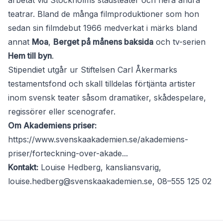
arbetat vid Stockholms stadsteater och flera andra
teatrar. Bland de många filmproduktioner som hon
sedan sin filmdebut 1966 medverkat i märks bland
annat
Moa
,
Berget på månens baksida
och tv-serien
Hem till byn
.
Stipendiet utgår ur Stiftelsen Carl Åkermarks
testamentsfond och skall tilldelas förtjänta artister
inom svensk teater såsom dramatiker, skådespelare,
regissörer eller scenografer.
Om Akademiens priser:
https://www.svenskaakademien.se/akademiens-
priser/forteckning-over-akade...
Kontakt:
Louise Hedberg, kansliansvarig,
louise.hedberg@svenskaakademien.se
, 08–555 125 02