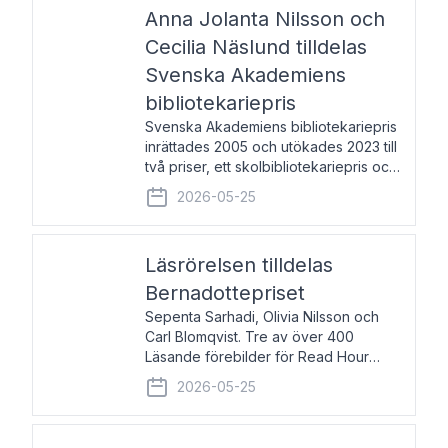
pristagarna äger rum under
Anna Jolanta Nilsson och
Cecilia Näslund tilldelas
Svenska Akademiens
bibliotekariepris
Svenska Akademiens bibliotekariepris
inrättades 2005 och utökades 2023 till
två priser, ett skolbibliotekariepris och
ett folkbibliotekariepris. Priserna skall
2026-05-25
tilldelas bibliotekarier vid svenska folk-
och skolbibliotek som gjort värdefull
Läsrörelsen tilldelas
Bernadottepriset
Sepenta Sarhadi, Olivia Nilsson och
Carl Blomqvist. Tre av över 400
Läsande förebilder för Read Hour
Sverige. Foto: Michael Wall. Den ideella
2026-05-25
föreningen Läsrörelsen tilldelas
Bernadottepriset 2026 för att den
under ett kvarts sekel gjort re