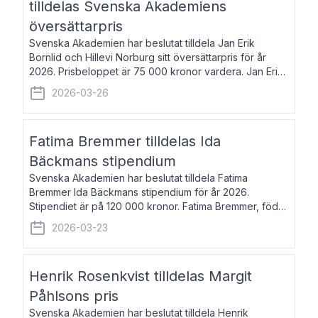
tilldelas Svenska Akademiens
översättarpris
Svenska Akademien har beslutat tilldela Jan Erik
Bornlid och Hillevi Norburg sitt översättarpris för år
2026. Prisbeloppet är 75 000 kronor vardera. Jan Erik
Bornlid, född 1947, är översättare från tyska. Han är
2026-03-26
främst känd för sina översät
Fatima Bremmer tilldelas Ida
Bäckmans stipendium
Svenska Akademien har beslutat tilldela Fatima
Bremmer Ida Bäckmans stipendium för år 2026.
Stipendiet är på 120 000 kronor. Fatima Bremmer, född
1977, är journalist och författare. Hon utkom i fjol med
2026-03-23
boken Ligan. Klarakvarterens blodsyst
Henrik Rosenkvist tilldelas Margit
Påhlsons pris
Svenska Akademien har beslutat tilldela Henrik