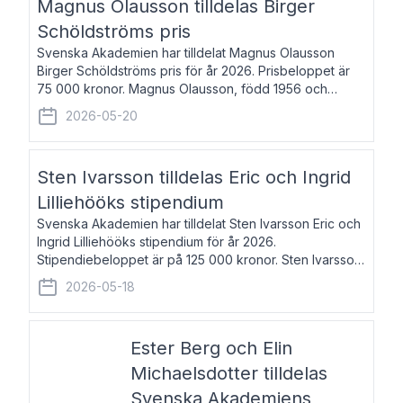
Magnus Olausson tilldelas Birger
Schöldströms pris
Svenska Akademien har tilldelat Magnus Olausson
Birger Schöldströms pris för år 2026. Prisbeloppet är
75 000 kronor. Magnus Olausson, född 1956 och
bosatt i Stockholm, är konstvetare, museiman och
2026-05-20
hovman. Han disputerade 1993 vid Uppsala un
Sten Ivarsson tilldelas Eric och Ingrid
Lilliehööks stipendium
Svenska Akademien har tilldelat Sten Ivarsson Eric och
Ingrid Lilliehööks stipendium för år 2026.
Stipendiebeloppet är på 125 000 kronor. Sten Ivarsson,
född 1979, är mediateksamordnare vid
2026-05-18
Söderslättsgymnasiet i Trelleborg. Här har han på
Ester Berg och Elin
Michaelsdotter tilldelas
Svenska Akademiens