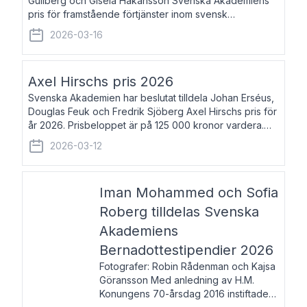
Gullberg och Gisela Håkansson Svenska Akademiens
pris för framstående förtjänster inom svensk
språkforskning och språkvård till minne av Carl Gabriel
2026-03-16
och Karin Forsberg för år 2026. Prissumma
Axel Hirschs pris 2026
Svenska Akademien har beslutat tilldela Johan Erséus,
Douglas Feuk och Fredrik Sjöberg Axel Hirschs pris för
år 2026. Prisbeloppet är på 125 000 kronor vardera.
Johan Erséus, född 1959, är fackboksförfattare och
2026-03-12
journalist med mångårigt för
Iman Mohammed och Sofia
Roberg tilldelas Svenska
Akademiens
Bernadottestipendier 2026
Fotografer: Robin Rådenman och Kajsa
Göransson Med anledning av H.M.
Konungens 70-årsdag 2016 instiftade