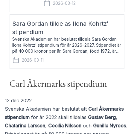
fem av de kungliga akademierna det så
2026-03-12
kallade Bernadotteprogrammet med
syfte att genom stipendier erbjuda stöd
och fortbildning till fo
Sara Gordan tilldelas Ilona Kohrtz’
stipendium
Svenska Akademien har beslutat tilldela Sara Gordan
Ilona Kohrtz’ stipendium för år 2026–2027. Stipendiet är
på 40 000 kronor per år. Sara Gordan, född 1972, är
författare och översättare. Hon debuterade 2006 med
2026-03-11
det prosalyriska verket En
Carl Åkermarks stipendium
13 dec 2022
Svenska Akademien har beslutat att
Carl Åkermarks
stipendium
för år 2022 skall tilldelas
Gustav Berg
,
Chatarina Larsson
,
Cecilia Nilsson
och
Gunilla Nyroos
.