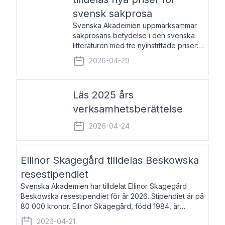
svensk sakprosa
Svenska Akademien uppmärksammar
sakprosans betydelse i den svenska
litteraturen med tre nyinstiftade priser:
Svenska Akademiens pris till
2026-04-29
framstående författare av svensk
sakprosa som i år går till Magnus
Västerbro, Svenska Akademiens pris
Läs 2025 års
verksamhetsberättelse
2026-04-24
Ellinor Skagegård tilldelas Beskowska
resestipendiet
Svenska Akademien har tilldelat Ellinor Skagegård
Beskowska resestipendiet för år 2026. Stipendiet är på
80 000 kronor. Ellinor Skagegård, född 1984, är
författare, journalist och musiker. Hon skriver
2026-04-21