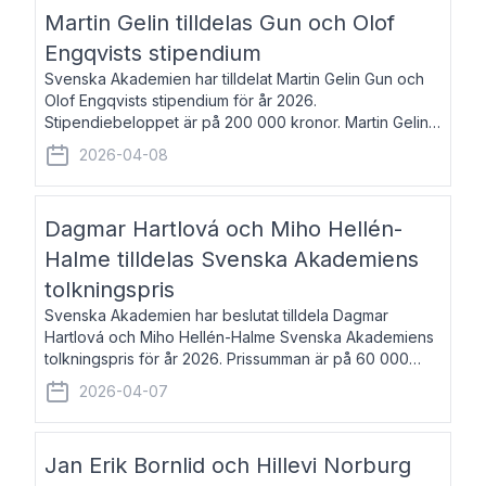
talar om språk och poesi – o
Martin Gelin tilldelas Gun och Olof
Engqvists stipendium
Svenska Akademien har tilldelat Martin Gelin Gun och
Olof Engqvists stipendium för år 2026.
Stipendiebeloppet är på 200 000 kronor. Martin Gelin,
född 1978, är journalist och författare. Han lever
2026-04-08
numera i Paris men var under många år bosat
Dagmar Hartlová och Miho Hellén-
Halme tilldelas Svenska Akademiens
tolkningspris
Svenska Akademien har beslutat tilldela Dagmar
Hartlová och Miho Hellén-Halme Svenska Akademiens
tolkningspris för år 2026. Prissumman är på 60 000
kronor var. Dagmar Hartlová, född 1951, översätter
2026-04-07
huvudsakligen från svenska till tjeckiska
Jan Erik Bornlid och Hillevi Norburg