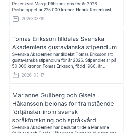
Rosenkvist Margit Påhlsons pris för år 2026.
Prisbeloppet är 225 000 kronor. Henrik Rosenkvist,
född 1965, är professor i nordiska språk vid Göteborgs
2026-03-19
universitet. Han disputerade 2004 på avhan
Tomas Eriksson tilldelas Svenska
Akademiens gustavianska stipendium
Svenska Akademien har tilldelat Tomas Eriksson sitt
gustavianska stipendium för år 2026. Stipendiet är på
50 000 kronor. Tomas Eriksson, född 1986, är
projektledare inom marknadsföring och författare och
2026-03-17
utkom i fjol med boken Syndabocken.
Marianne Gullberg och Gisela
Håkansson belönas för framstående
förtjänster inom svensk
språkforskning och språkvård
Svenska Akademien har beslutat tilldela Marianne