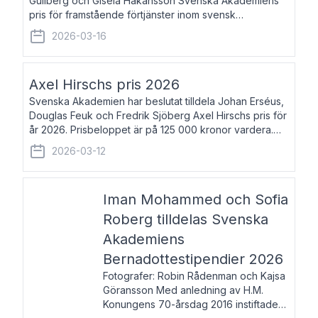
Gullberg och Gisela Håkansson Svenska Akademiens
pris för framstående förtjänster inom svensk
språkforskning och språkvård till minne av Carl Gabriel
2026-03-16
och Karin Forsberg för år 2026. Prissumma
Axel Hirschs pris 2026
Svenska Akademien har beslutat tilldela Johan Erséus,
Douglas Feuk och Fredrik Sjöberg Axel Hirschs pris för
år 2026. Prisbeloppet är på 125 000 kronor vardera.
Johan Erséus, född 1959, är fackboksförfattare och
2026-03-12
journalist med mångårigt för
Iman Mohammed och Sofia
Roberg tilldelas Svenska
Akademiens
Bernadottestipendier 2026
Fotografer: Robin Rådenman och Kajsa
Göransson Med anledning av H.M.
Konungens 70-årsdag 2016 instiftade