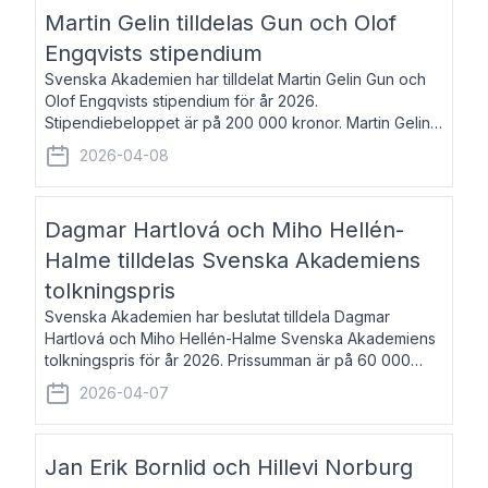
talar om språk och poesi – o
Martin Gelin tilldelas Gun och Olof
Engqvists stipendium
Svenska Akademien har tilldelat Martin Gelin Gun och
Olof Engqvists stipendium för år 2026.
Stipendiebeloppet är på 200 000 kronor. Martin Gelin,
född 1978, är journalist och författare. Han lever
2026-04-08
numera i Paris men var under många år bosat
Dagmar Hartlová och Miho Hellén-
Halme tilldelas Svenska Akademiens
tolkningspris
Svenska Akademien har beslutat tilldela Dagmar
Hartlová och Miho Hellén-Halme Svenska Akademiens
tolkningspris för år 2026. Prissumman är på 60 000
kronor var. Dagmar Hartlová, född 1951, översätter
2026-04-07
huvudsakligen från svenska till tjeckiska
Jan Erik Bornlid och Hillevi Norburg