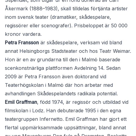
Stipendiet, som utgår ur en fond donerad av Carl
Åkermark (1888–1983), skall tilldelas förtjänta artister
inom svensk teater (dramatiker, skådespelare,
regissörer eller scenografer). Prisbeloppet är 50 000
kronor vardera.
Petra Fransson
är skådespelare, verksam vid bland
annat Helsingborgs Stadsteater och hos Teatr Weimar.
Hon är en av grundarna till den i Malmö baserade
scenkonstnärliga plattformen Avdelning 14. Sedan
2009 är Petra Fransson även doktorand vid
Teaterhögskolan i Malmö där hon arbetar med
avhandlingen Skådespelandets radikala potential.
Emil Graffman
, född 1974, är regissör och utbildad vid
filmskolan i Lodz. Han debuterade 1995 i den egna
teatergruppen Infernetto. Emil Graffman har gjort ett
flertal uppmärksammade uppsättningar, bland annat