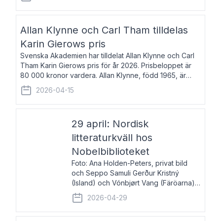
återkommande för Svenska Dagbladet, Ups
Allan Klynne och Carl Tham tilldelas
Karin Gierows pris
Svenska Akademien har tilldelat Allan Klynne och Carl
Tham Karin Gierows pris för år 2026. Prisbeloppet är
80 000 kronor vardera. Allan Klynne, född 1965, är
arkeolog, författare, översättare och fil.dr i antikens
2026-04-15
kultur och samhällsliv. Ut
29 april: Nordisk
litteraturkväll hos
Nobelbiblioteket
Foto: Ana Holden-Peters, privat bild
och Seppo Samuli Gerður Kristný
(Island) och Vónbjørt Vang (Färöarna)
läser ur sina verk och samtalar med
2026-04-29
John Swedenmark. De läser upp på
färöiska, isländska och svenska och