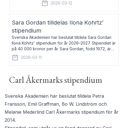
fem av de kungliga akademierna det så
2026-03-12
kallade Bernadotteprogrammet med
syfte att genom stipendier erbjuda stöd
och fortbildning till fo
Sara Gordan tilldelas Ilona Kohrtz’
stipendium
Svenska Akademien har beslutat tilldela Sara Gordan
Ilona Kohrtz’ stipendium för år 2026–2027. Stipendiet är
på 40 000 kronor per år. Sara Gordan, född 1972, är
författare och översättare. Hon debuterade 2006 med
2026-03-11
det prosalyriska verket En
Carl Åkermarks stipendium
Svenska Akademien har beslutat tilldela Petra
Fransson, Emil Graffman, Bo W. Lindström och
Melanie Mederlind Carl Åkermarks stipendium för år
2014.