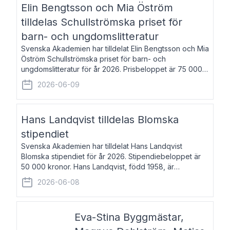
Elin Bengtsson och Mia Öström
tilldelas Schullströmska priset för
barn- och ungdomslitteratur
Svenska Akademien har tilldelat Elin Bengtsson och Mia
Öström Schullströmska priset för barn- och
ungdomslitteratur för år 2026. Prisbeloppet är 75 000
kronor vardera. Elin Bengtsson, född 1987, är författare
2026-06-09
och forskare i genusvetenskap.
Hans Landqvist tilldelas Blomska
stipendiet
Svenska Akademien har tilldelat Hans Landqvist
Blomska stipendiet för år 2026. Stipendiebeloppet är
50 000 kronor. Hans Landqvist, född 1958, är
professor i svenska vid Göteborgs universitet. Han
2026-06-08
disputerade år 2000 på avhandlingen Författn
Eva-Stina Byggmästar,