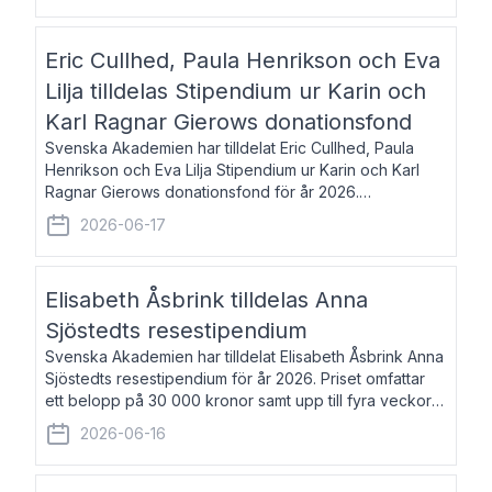
Eric Cullhed, Paula Henrikson och Eva
Lilja tilldelas Stipendium ur Karin och
Karl Ragnar Gierows donationsfond
Svenska Akademien har tilldelat Eric Cullhed, Paula
Henrikson och Eva Lilja Stipendium ur Karin och Karl
Ragnar Gierows donationsfond för år 2026.
Stipendiebeloppet är på 70 000 kronor vardera. Eric
2026-06-17
Cullhed, född 1985, är professor i grekis
Elisabeth Åsbrink tilldelas Anna
Sjöstedts resestipendium
Svenska Akademien har tilldelat Elisabeth Åsbrink Anna
Sjöstedts resestipendium för år 2026. Priset omfattar
ett belopp på 30 000 kronor samt upp till fyra veckors
fri vistelse i Akademiens lägenhet i Berlin. Elisabeth
2026-06-16
Åsbrink, född 1965 oc