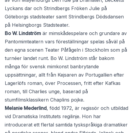
av von Mayenburgs Den fule på Dramaten, Becketts
Lyckans dar och Strindbergs Fröken Julie på
Göteborgs stadsteater samt Strindbergs Dödsdansen
på Helsingborgs Stadsteater.
Bo W. Lindström
är mimskådespelare och grundare av
Pantomimteatern vars föreställningar spelas såväl på
den egna scenen Teater Påfågeln i Stockholm som på
turnéer landet runt. Bo W. Lindström står bakom
många för svensk mimkonst banbrytande
uppsättningar, allt från Kejsaren av Portugallien efter
Lagerlöfs roman, över Processen, fritt efter Kafkas
roman, till Charlies unge, baserad på
stumfilmsklassikern Chaplins pojke.
Melanie Mederlind
, född 1972, är regissör och utbildad
vid Dramatiska Institutets regilinje. Hon har
introducerat ett flertal samtida tyskspråkiga dramatiker