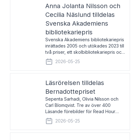
pristagarna äger rum under
Anna Jolanta Nilsson och
Cecilia Näslund tilldelas
Svenska Akademiens
bibliotekariepris
Svenska Akademiens bibliotekariepris
inrättades 2005 och utökades 2023 till
två priser, ett skolbibliotekariepris och
ett folkbibliotekariepris. Priserna skall
2026-05-25
tilldelas bibliotekarier vid svenska folk-
och skolbibliotek som gjort värdefull
Läsrörelsen tilldelas
Bernadottepriset
Sepenta Sarhadi, Olivia Nilsson och
Carl Blomqvist. Tre av över 400
Läsande förebilder för Read Hour
Sverige. Foto: Michael Wall. Den ideella
2026-05-25
föreningen Läsrörelsen tilldelas
Bernadottepriset 2026 för att den
under ett kvarts sekel gjort re