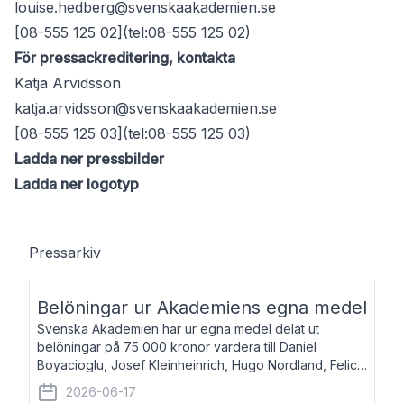
louise.hedberg@svenskaakademien.se
[08-555 125 02](tel:08-555 125 02)
För pressackreditering, kontakta
Katja Arvidsson
katja.arvidsson@svenskaakademien.se
[08-555 125 03](tel:08-555 125 03)
Ladda ner pressbilder
Ladda ner logotyp
Pressarkiv
Belöningar ur Akademiens egna medel
Svenska Akademien har ur egna medel delat ut
belöningar på 75 000 kronor vardera till Daniel
Boyacioglu, Josef Kleinheinrich, Hugo Nordland, Felicia
Stenroth och Svante Strandberg. Daniel Boyacioglu,
2026-06-17
född 1981, är poet och scenartist. Josef