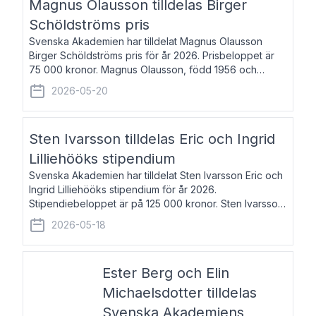
Magnus Olausson tilldelas Birger
Schöldströms pris
Svenska Akademien har tilldelat Magnus Olausson
Birger Schöldströms pris för år 2026. Prisbeloppet är
75 000 kronor. Magnus Olausson, född 1956 och
bosatt i Stockholm, är konstvetare, museiman och
2026-05-20
hovman. Han disputerade 1993 vid Uppsala un
Sten Ivarsson tilldelas Eric och Ingrid
Lilliehööks stipendium
Svenska Akademien har tilldelat Sten Ivarsson Eric och
Ingrid Lilliehööks stipendium för år 2026.
Stipendiebeloppet är på 125 000 kronor. Sten Ivarsson,
född 1979, är mediateksamordnare vid
2026-05-18
Söderslättsgymnasiet i Trelleborg. Här har han på
Ester Berg och Elin
Michaelsdotter tilldelas
Svenska Akademiens