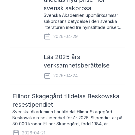
svensk sakprosa
Svenska Akademien uppmärksammar
sakprosans betydelse i den svenska
litteraturen med tre nyinstiftade priser:
Svenska Akademiens pris till
2026-04-29
framstående författare av svensk
sakprosa som i år går till Magnus
Västerbro, Svenska Akademiens pris
Läs 2025 års
verksamhetsberättelse
2026-04-24
Ellinor Skagegård tilldelas Beskowska
resestipendiet
Svenska Akademien har tilldelat Ellinor Skagegård
Beskowska resestipendiet för år 2026. Stipendiet är på
80 000 kronor. Ellinor Skagegård, född 1984, är
författare, journalist och musiker. Hon skriver
2026-04-21