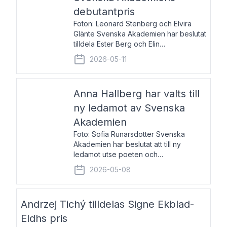
debutantpris
Foton: Leonard Stenberg och Elvira
Glänte Svenska Akademien har beslutat
tilldela Ester Berg och Elin
Michaelsdotter Svenska Akademiens
2026-05-11
debutantpris för år 2026. Priset är
nyinstiftat och syftar till att lyfta fram
intressanta och löftesrik
Anna Hallberg har valts till
ny ledamot av Svenska
Akademien
Foto: Sofia Runarsdotter Svenska
Akademien har beslutat att till ny
ledamot utse poeten och
litteraturkritikern Anna Hallberg. Hon
2026-05-08
efterträder poeten Tua Forsström på
stol 18 och kommer att ta sitt inträde vid
Akademiens högtidssammankomst
Andrzej Tichý tilldelas Signe Ekblad-
Eldhs pris