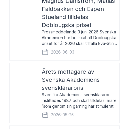
Magnus Dahlström, Matias
Faldbakken och Espen
Stueland tilldelas
Doblougska priset
Pressmeddelande 3 juni 2026 Svenska
Akademien har beslutat att Doblougska
priset för år 2026 skall tillfalla Eva-Stina
Byggmästar, Magnus Dahlström, Matias
2026-06-03
Faldbakken samt Espen Stueland.
Prisbeloppet är 200 000 svenska
kronor per mottagare
Årets mottagare av
Svenska Akademiens
svensklärarpris
Svenska Akademiens svensklärarpris
instiftades 1987 och skall tilldelas lärare
”som genom sin gärning har stimulerat
intresset hos unga människor för
2026-05-25
svenska språket och litteraturen”.
Prisutdelning och samtal med