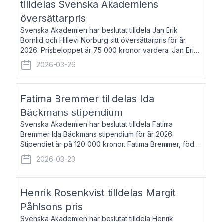
tilldelas Svenska Akademiens
översättarpris
Svenska Akademien har beslutat tilldela Jan Erik
Bornlid och Hillevi Norburg sitt översättarpris för år
2026. Prisbeloppet är 75 000 kronor vardera. Jan Erik
Bornlid, född 1947, är översättare från tyska. Han är
2026-03-26
främst känd för sina översät
Fatima Bremmer tilldelas Ida
Bäckmans stipendium
Svenska Akademien har beslutat tilldela Fatima
Bremmer Ida Bäckmans stipendium för år 2026.
Stipendiet är på 120 000 kronor. Fatima Bremmer, född
1977, är journalist och författare. Hon utkom i fjol med
2026-03-23
boken Ligan. Klarakvarterens blodsyst
Henrik Rosenkvist tilldelas Margit
Påhlsons pris
Svenska Akademien har beslutat tilldela Henrik