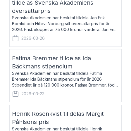
tilldelas Svenska Akademiens
översättarpris
Svenska Akademien har beslutat tilldela Jan Erik
Bornlid och Hillevi Norburg sitt översättarpris för år
2026. Prisbeloppet är 75 000 kronor vardera. Jan Erik
Bornlid, född 1947, är översättare från tyska. Han är
2026-03-26
främst känd för sina översät
Fatima Bremmer tilldelas Ida
Bäckmans stipendium
Svenska Akademien har beslutat tilldela Fatima
Bremmer Ida Bäckmans stipendium för år 2026.
Stipendiet är på 120 000 kronor. Fatima Bremmer, född
1977, är journalist och författare. Hon utkom i fjol med
2026-03-23
boken Ligan. Klarakvarterens blodsyst
Henrik Rosenkvist tilldelas Margit
Påhlsons pris
Svenska Akademien har beslutat tilldela Henrik