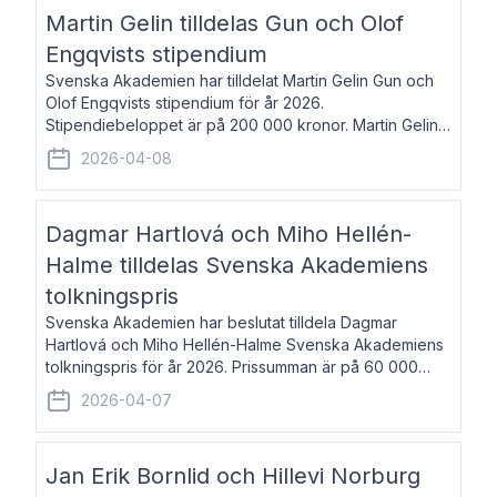
talar om språk och poesi – o
Martin Gelin tilldelas Gun och Olof
Engqvists stipendium
Svenska Akademien har tilldelat Martin Gelin Gun och
Olof Engqvists stipendium för år 2026.
Stipendiebeloppet är på 200 000 kronor. Martin Gelin,
född 1978, är journalist och författare. Han lever
2026-04-08
numera i Paris men var under många år bosat
Dagmar Hartlová och Miho Hellén-
Halme tilldelas Svenska Akademiens
tolkningspris
Svenska Akademien har beslutat tilldela Dagmar
Hartlová och Miho Hellén-Halme Svenska Akademiens
tolkningspris för år 2026. Prissumman är på 60 000
kronor var. Dagmar Hartlová, född 1951, översätter
2026-04-07
huvudsakligen från svenska till tjeckiska
Jan Erik Bornlid och Hillevi Norburg