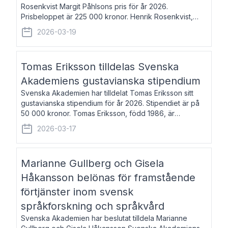
Rosenkvist Margit Påhlsons pris för år 2026.
Prisbeloppet är 225 000 kronor. Henrik Rosenkvist,
född 1965, är professor i nordiska språk vid Göteborgs
2026-03-19
universitet. Han disputerade 2004 på avhan
Tomas Eriksson tilldelas Svenska
Akademiens gustavianska stipendium
Svenska Akademien har tilldelat Tomas Eriksson sitt
gustavianska stipendium för år 2026. Stipendiet är på
50 000 kronor. Tomas Eriksson, född 1986, är
projektledare inom marknadsföring och författare och
2026-03-17
utkom i fjol med boken Syndabocken.
Marianne Gullberg och Gisela
Håkansson belönas för framstående
förtjänster inom svensk
språkforskning och språkvård
Svenska Akademien har beslutat tilldela Marianne