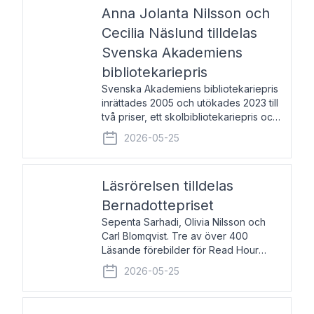
pristagarna äger rum under
Anna Jolanta Nilsson och
Cecilia Näslund tilldelas
Svenska Akademiens
bibliotekariepris
Svenska Akademiens bibliotekariepris
inrättades 2005 och utökades 2023 till
två priser, ett skolbibliotekariepris och
ett folkbibliotekariepris. Priserna skall
2026-05-25
tilldelas bibliotekarier vid svenska folk-
och skolbibliotek som gjort värdefull
Läsrörelsen tilldelas
Bernadottepriset
Sepenta Sarhadi, Olivia Nilsson och
Carl Blomqvist. Tre av över 400
Läsande förebilder för Read Hour
Sverige. Foto: Michael Wall. Den ideella
2026-05-25
föreningen Läsrörelsen tilldelas
Bernadottepriset 2026 för att den
under ett kvarts sekel gjort re