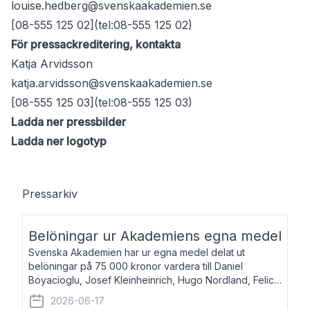
louise.hedberg@svenskaakademien.se
[08-555 125 02](tel:08-555 125 02)
För pressackreditering, kontakta
Katja Arvidsson
katja.arvidsson@svenskaakademien.se
[08-555 125 03](tel:08-555 125 03)
Ladda ner pressbilder
Ladda ner logotyp
Pressarkiv
Belöningar ur Akademiens egna medel
Svenska Akademien har ur egna medel delat ut
belöningar på 75 000 kronor vardera till Daniel
Boyacioglu, Josef Kleinheinrich, Hugo Nordland, Felicia
Stenroth och Svante Strandberg. Daniel Boyacioglu,
2026-06-17
född 1981, är poet och scenartist. Josef