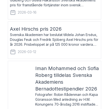
Gullberg och Gisela Håkansson Svenska Akademiens
pris för framstående förtjänster inom svensk
språkforskning och språkvård till minne av Carl Gabriel
2026-03-16
och Karin Forsberg för år 2026. Prissumma
Axel Hirschs pris 2026
Svenska Akademien har beslutat tilldela Johan Erséus,
Douglas Feuk och Fredrik Sjöberg Axel Hirschs pris för
år 2026. Prisbeloppet är på 125 000 kronor vardera.
Johan Erséus, född 1959, är fackboksförfattare och
2026-03-12
journalist med mångårigt för
Iman Mohammed och Sofia
Roberg tilldelas Svenska
Akademiens
Bernadottestipendier 2026
Fotografer: Robin Rådenman och Kajsa
Göransson Med anledning av H.M.
Konungens 70-årsdag 2016 instiftade