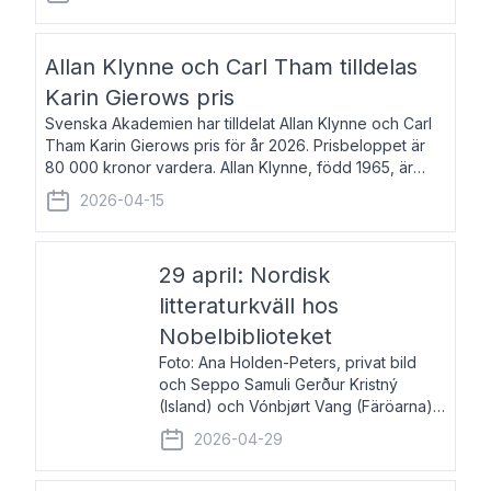
återkommande för Svenska Dagbladet, Ups
Allan Klynne och Carl Tham tilldelas
Karin Gierows pris
Svenska Akademien har tilldelat Allan Klynne och Carl
Tham Karin Gierows pris för år 2026. Prisbeloppet är
80 000 kronor vardera. Allan Klynne, född 1965, är
arkeolog, författare, översättare och fil.dr i antikens
2026-04-15
kultur och samhällsliv. Ut
29 april: Nordisk
litteraturkväll hos
Nobelbiblioteket
Foto: Ana Holden-Peters, privat bild
och Seppo Samuli Gerður Kristný
(Island) och Vónbjørt Vang (Färöarna)
läser ur sina verk och samtalar med
2026-04-29
John Swedenmark. De läser upp på
färöiska, isländska och svenska och