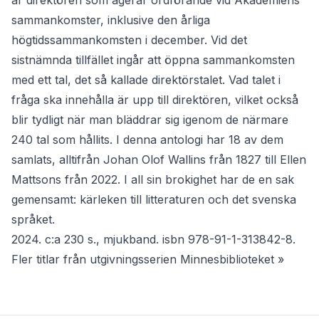
är direktören som agerar ordförande vid Akademiens
sammankomster, inklusive den årliga
högtidssammankomsten i december. Vid det
sistnämnda tillfället ingår att öppna sammankomsten
med ett tal, det så kallade direktörstalet. Vad talet i
fråga ska innehålla är upp till direktören, vilket också
blir tydligt när man bläddrar sig igenom de närmare
240 tal som hållits. I denna antologi har 18 av dem
samlats, alltifrån Johan Olof Wallins från 1827 till Ellen
Mattsons från 2022. I all sin brokighet har de en sak
gemensamt: kärleken till litteraturen och det svenska
språket.
2024. c:a 230 s., mjukband. isbn 978-91-1-313842-8.
Fler titlar från utgivningsserien Minnesbiblioteket »