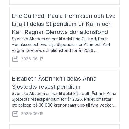
Eric Cullhed, Paula Henrikson och Eva
Lilja tilldelas Stipendium ur Karin och
Karl Ragnar Gierows donationsfond
Svenska Akademien har tilldelat Eric Cullhed, Paula
Henrikson och Eva Lilja Stipendium ur Karin och Karl
Ragnar Gierows donationsfond för år 2026.
Stipendiebeloppet är på 70 000 kronor vardera. Eric
2026-06-17
Cullhed, född 1985, är professor i grekis
Elisabeth Åsbrink tilldelas Anna
Sjöstedts resestipendium
Svenska Akademien har tilldelat Elisabeth Åsbrink Anna
Sjöstedts resestipendium för år 2026. Priset omfattar
ett belopp på 30 000 kronor samt upp till fyra veckors
fri vistelse i Akademiens lägenhet i Berlin. Elisabeth
2026-06-16
Åsbrink, född 1965 oc