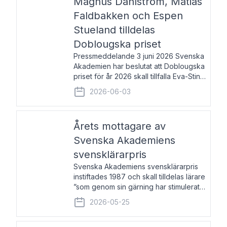
Magnus Dahlström, Matias
Faldbakken och Espen
Stueland tilldelas
Doblougska priset
Pressmeddelande 3 juni 2026 Svenska
Akademien har beslutat att Doblougska
priset för år 2026 skall tillfalla Eva-Stina
Byggmästar, Magnus Dahlström, Matias
2026-06-03
Faldbakken samt Espen Stueland.
Prisbeloppet är 200 000 svenska
kronor per mottagare
Årets mottagare av
Svenska Akademiens
svensklärarpris
Svenska Akademiens svensklärarpris
instiftades 1987 och skall tilldelas lärare
”som genom sin gärning har stimulerat
intresset hos unga människor för
2026-05-25
svenska språket och litteraturen”.
Prisutdelning och samtal med