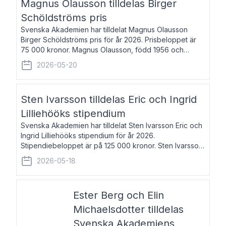
Magnus Olausson tilldelas Birger
Schöldströms pris
Svenska Akademien har tilldelat Magnus Olausson
Birger Schöldströms pris för år 2026. Prisbeloppet är
75 000 kronor. Magnus Olausson, född 1956 och
bosatt i Stockholm, är konstvetare, museiman och
2026-05-20
hovman. Han disputerade 1993 vid Uppsala un
Sten Ivarsson tilldelas Eric och Ingrid
Lilliehööks stipendium
Svenska Akademien har tilldelat Sten Ivarsson Eric och
Ingrid Lilliehööks stipendium för år 2026.
Stipendiebeloppet är på 125 000 kronor. Sten Ivarsson,
född 1979, är mediateksamordnare vid
2026-05-18
Söderslättsgymnasiet i Trelleborg. Här har han på
Ester Berg och Elin
Michaelsdotter tilldelas
Svenska Akademiens