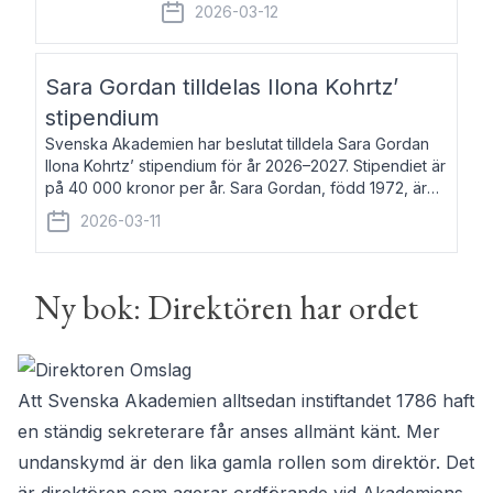
fem av de kungliga akademierna det så
2026-03-12
kallade Bernadotteprogrammet med
syfte att genom stipendier erbjuda stöd
och fortbildning till fo
Sara Gordan tilldelas Ilona Kohrtz’
stipendium
Svenska Akademien har beslutat tilldela Sara Gordan
Ilona Kohrtz’ stipendium för år 2026–2027. Stipendiet är
på 40 000 kronor per år. Sara Gordan, född 1972, är
författare och översättare. Hon debuterade 2006 med
2026-03-11
det prosalyriska verket En
Ny bok: Direktören har ordet
Att Svenska Akademien alltsedan instiftandet 1786 haft
en ständig sekreterare får anses allmänt känt. Mer
undanskymd är den lika gamla rollen som direktör. Det