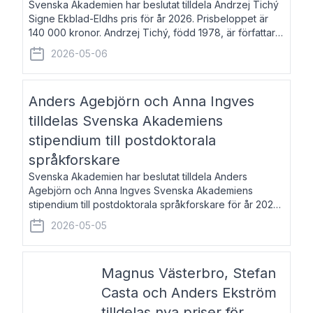
Svenska Akademien har beslutat tilldela Andrzej Tichý
Signe Ekblad-Eldhs pris för år 2026. Prisbeloppet är
140 000 kronor. Andrzej Tichý, född 1978, är författare
och kulturskribent. Han debuterade 2005 med den
2026-05-06
lovordade romanen Sex liter l
Anders Agebjörn och Anna Ingves
tilldelas Svenska Akademiens
stipendium till postdoktorala
språkforskare
Svenska Akademien har beslutat tilldela Anders
Agebjörn och Anna Ingves Svenska Akademiens
stipendium till postdoktorala språkforskare för år 2026.
Stipendiebeloppet är 75 000 kronor per mottagare.
2026-05-05
Anders Agebjörn, född 1984, är universitet
Magnus Västerbro, Stefan
Casta och Anders Ekström
tilldelas nya priser för