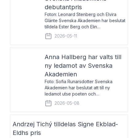
debutantpris
Foton: Leonard Stenberg och Elvira
Glänte Svenska Akademien har beslutat
tilldela Ester Berg och Elin
Michaelsdotter Svenska Akademiens
2026-05-11
debutantpris för år 2026. Priset är
nyinstiftat och syftar till att lyfta fram
intressanta och löftesrik
Anna Hallberg har valts till
ny ledamot av Svenska
Akademien
Foto: Sofia Runarsdotter Svenska
Akademien har beslutat att till ny
ledamot utse poeten och
litteraturkritikern Anna Hallberg. Hon
2026-05-08
efterträder poeten Tua Forsström på
stol 18 och kommer att ta sitt inträde vid
Akademiens högtidssammankomst
Andrzej Tichý tilldelas Signe Ekblad-
Eldhs pris