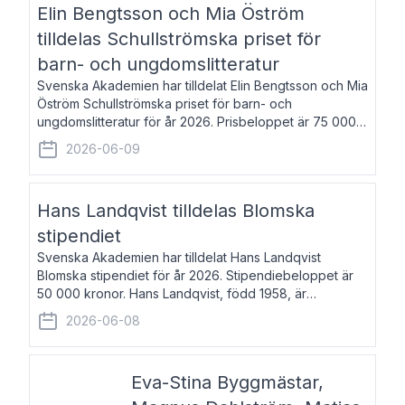
Elin Bengtsson och Mia Öström
tilldelas Schullströmska priset för
barn- och ungdomslitteratur
Svenska Akademien har tilldelat Elin Bengtsson och Mia
Öström Schullströmska priset för barn- och
ungdomslitteratur för år 2026. Prisbeloppet är 75 000
kronor vardera. Elin Bengtsson, född 1987, är författare
2026-06-09
och forskare i genusvetenskap.
Hans Landqvist tilldelas Blomska
stipendiet
Svenska Akademien har tilldelat Hans Landqvist
Blomska stipendiet för år 2026. Stipendiebeloppet är
50 000 kronor. Hans Landqvist, född 1958, är
professor i svenska vid Göteborgs universitet. Han
2026-06-08
disputerade år 2000 på avhandlingen Författn
Eva-Stina Byggmästar,