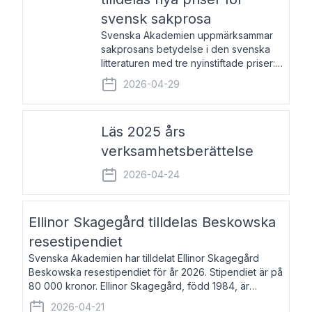
svensk sakprosa
Svenska Akademien uppmärksammar
sakprosans betydelse i den svenska
litteraturen med tre nyinstiftade priser:
Svenska Akademiens pris till
2026-04-29
framstående författare av svensk
sakprosa som i år går till Magnus
Västerbro, Svenska Akademiens pris
Läs 2025 års
verksamhetsberättelse
2026-04-24
Ellinor Skagegård tilldelas Beskowska
resestipendiet
Svenska Akademien har tilldelat Ellinor Skagegård
Beskowska resestipendiet för år 2026. Stipendiet är på
80 000 kronor. Ellinor Skagegård, född 1984, är
författare, journalist och musiker. Hon skriver
2026-04-21