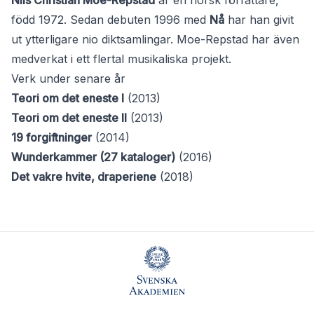
Nils Christian Moe-Repstad
är en norsk författare,
född 1972. Sedan debuten 1996 med
Nå
har han givit
ut ytterligare nio diktsamlingar. Moe-Repstad har även
medverkat i ett flertal musikaliska projekt.
Verk under senare år
Teori om det eneste I
(2013)
Teori om det eneste II
(2013)
19 forgiftninger
(2014)
Wunderkammer (27 kataloger)
(2016)
Det vakre hvite, draperiene
(2018)