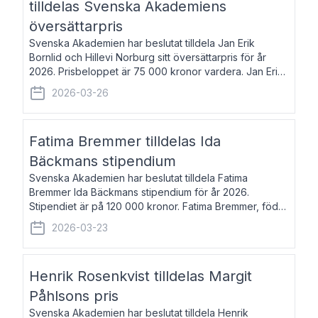
tilldelas Svenska Akademiens
översättarpris
Svenska Akademien har beslutat tilldela Jan Erik
Bornlid och Hillevi Norburg sitt översättarpris för år
2026. Prisbeloppet är 75 000 kronor vardera. Jan Erik
Bornlid, född 1947, är översättare från tyska. Han är
2026-03-26
främst känd för sina översät
Fatima Bremmer tilldelas Ida
Bäckmans stipendium
Svenska Akademien har beslutat tilldela Fatima
Bremmer Ida Bäckmans stipendium för år 2026.
Stipendiet är på 120 000 kronor. Fatima Bremmer, född
1977, är journalist och författare. Hon utkom i fjol med
2026-03-23
boken Ligan. Klarakvarterens blodsyst
Henrik Rosenkvist tilldelas Margit
Påhlsons pris
Svenska Akademien har beslutat tilldela Henrik