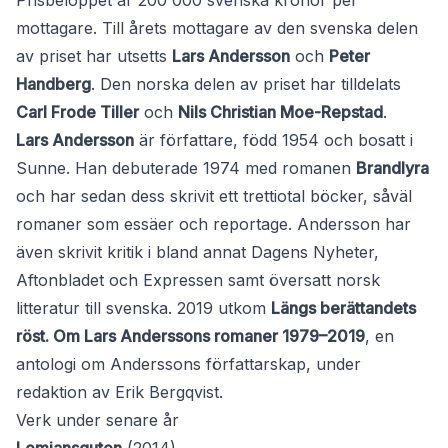
Prisbeloppet är 200 000 svenska kronor per
mottagare. Till årets mottagare av den svenska delen
av priset har utsetts
Lars Andersson
och
Peter
Handberg
. Den norska delen av priset har tilldelats
Carl Frode Tiller
och
Nils Christian Moe-Repstad
.
Lars Andersson
är författare, född 1954 och bosatt i
Sunne. Han debuterade 1974 med romanen
Brandlyra
och har sedan dess skrivit ett trettiotal böcker, såväl
romaner som essäer och reportage. Andersson har
även skrivit kritik i bland annat Dagens Nyheter,
Aftonbladet och Expressen samt översatt norsk
litteratur till svenska. 2019 utkom
Längs berättandets
röst. Om Lars Anderssons romaner 1979–2019
, en
antologi om Anderssons författarskap, under
redaktion av Erik Bergqvist.
Verk under senare år