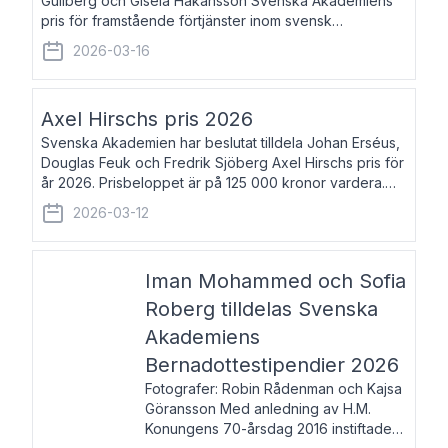
Gullberg och Gisela Håkansson Svenska Akademiens
pris för framstående förtjänster inom svensk
språkforskning och språkvård till minne av Carl Gabriel
2026-03-16
och Karin Forsberg för år 2026. Prissumma
Axel Hirschs pris 2026
Svenska Akademien har beslutat tilldela Johan Erséus,
Douglas Feuk och Fredrik Sjöberg Axel Hirschs pris för
år 2026. Prisbeloppet är på 125 000 kronor vardera.
Johan Erséus, född 1959, är fackboksförfattare och
2026-03-12
journalist med mångårigt för
Iman Mohammed och Sofia
Roberg tilldelas Svenska
Akademiens
Bernadottestipendier 2026
Fotografer: Robin Rådenman och Kajsa
Göransson Med anledning av H.M.
Konungens 70-årsdag 2016 instiftade