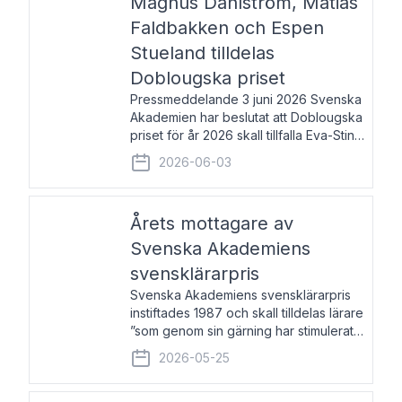
Magnus Dahlström, Matias
Faldbakken och Espen
Stueland tilldelas
Doblougska priset
Pressmeddelande 3 juni 2026 Svenska
Akademien har beslutat att Doblougska
priset för år 2026 skall tillfalla Eva-Stina
Byggmästar, Magnus Dahlström, Matias
2026-06-03
Faldbakken samt Espen Stueland.
Prisbeloppet är 200 000 svenska
kronor per mottagare
Årets mottagare av
Svenska Akademiens
svensklärarpris
Svenska Akademiens svensklärarpris
instiftades 1987 och skall tilldelas lärare
”som genom sin gärning har stimulerat
intresset hos unga människor för
2026-05-25
svenska språket och litteraturen”.
Prisutdelning och samtal med