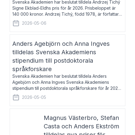
Svenska Akademien har beslutat tilldela Andrzej Tichý
Signe Ekblad-Eldhs pris för år 2026. Prisbeloppet är
140 000 kronor. Andrzej Tichý, född 1978, är författare
och kulturskribent. Han debuterade 2005 med den
2026-05-06
lovordade romanen Sex liter l
Anders Agebjörn och Anna Ingves
tilldelas Svenska Akademiens
stipendium till postdoktorala
språkforskare
Svenska Akademien har beslutat tilldela Anders
Agebjörn och Anna Ingves Svenska Akademiens
stipendium till postdoktorala språkforskare för år 2026.
Stipendiebeloppet är 75 000 kronor per mottagare.
2026-05-05
Anders Agebjörn, född 1984, är universitet
Magnus Västerbro, Stefan
Casta och Anders Ekström
tilldelas nya priser för