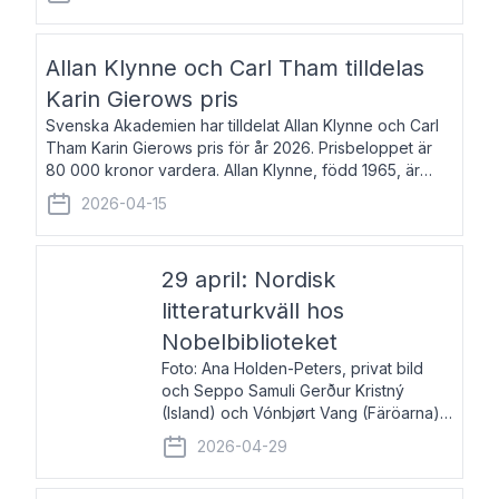
återkommande för Svenska Dagbladet, Ups
Allan Klynne och Carl Tham tilldelas
Karin Gierows pris
Svenska Akademien har tilldelat Allan Klynne och Carl
Tham Karin Gierows pris för år 2026. Prisbeloppet är
80 000 kronor vardera. Allan Klynne, född 1965, är
arkeolog, författare, översättare och fil.dr i antikens
2026-04-15
kultur och samhällsliv. Ut
29 april: Nordisk
litteraturkväll hos
Nobelbiblioteket
Foto: Ana Holden-Peters, privat bild
och Seppo Samuli Gerður Kristný
(Island) och Vónbjørt Vang (Färöarna)
läser ur sina verk och samtalar med
2026-04-29
John Swedenmark. De läser upp på
färöiska, isländska och svenska och