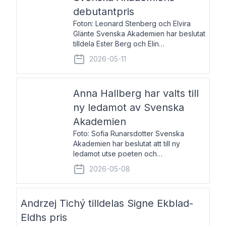
debutantpris
Foton: Leonard Stenberg och Elvira
Glänte Svenska Akademien har beslutat
tilldela Ester Berg och Elin
Michaelsdotter Svenska Akademiens
2026-05-11
debutantpris för år 2026. Priset är
nyinstiftat och syftar till att lyfta fram
intressanta och löftesrik
Anna Hallberg har valts till
ny ledamot av Svenska
Akademien
Foto: Sofia Runarsdotter Svenska
Akademien har beslutat att till ny
ledamot utse poeten och
litteraturkritikern Anna Hallberg. Hon
2026-05-08
efterträder poeten Tua Forsström på
stol 18 och kommer att ta sitt inträde vid
Akademiens högtidssammankomst
Andrzej Tichý tilldelas Signe Ekblad-
Eldhs pris