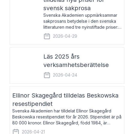
svensk sakprosa
Svenska Akademien uppmärksammar
sakprosans betydelse i den svenska
litteraturen med tre nyinstiftade priser:
Svenska Akademiens pris till
2026-04-29
framstående författare av svensk
sakprosa som i år går till Magnus
Västerbro, Svenska Akademiens pris
Läs 2025 års
verksamhetsberättelse
2026-04-24
Ellinor Skagegård tilldelas Beskowska
resestipendiet
Svenska Akademien har tilldelat Ellinor Skagegård
Beskowska resestipendiet för år 2026. Stipendiet är på
80 000 kronor. Ellinor Skagegård, född 1984, är
författare, journalist och musiker. Hon skriver
2026-04-21