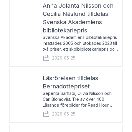
pristagarna äger rum under
Anna Jolanta Nilsson och
Cecilia Näslund tilldelas
Svenska Akademiens
bibliotekariepris
Svenska Akademiens bibliotekariepris
inrättades 2005 och utökades 2023 till
två priser, ett skolbibliotekariepris och
ett folkbibliotekariepris. Priserna skall
2026-05-25
tilldelas bibliotekarier vid svenska folk-
och skolbibliotek som gjort värdefull
Läsrörelsen tilldelas
Bernadottepriset
Sepenta Sarhadi, Olivia Nilsson och
Carl Blomqvist. Tre av över 400
Läsande förebilder för Read Hour
Sverige. Foto: Michael Wall. Den ideella
2026-05-25
föreningen Läsrörelsen tilldelas
Bernadottepriset 2026 för att den
under ett kvarts sekel gjort re