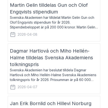
talar om språk och poesi – o
Martin Gelin tilldelas Gun och Olof
Engqvists stipendium
Svenska Akademien har tilldelat Martin Gelin Gun och
Olof Engqvists stipendium för år 2026.
Stipendiebeloppet är på 200 000 kronor. Martin Gelin,
född 1978, är journalist och författare. Han lever
2026-04-08
numera i Paris men var under många år bosat
Dagmar Hartlová och Miho Hellén-
Halme tilldelas Svenska Akademiens
tolkningspris
Svenska Akademien har beslutat tilldela Dagmar
Hartlová och Miho Hellén-Halme Svenska Akademiens
tolkningspris för år 2026. Prissumman är på 60 000
kronor var. Dagmar Hartlová, född 1951, översätter
2026-04-07
huvudsakligen från svenska till tjeckiska
Jan Erik Bornlid och Hillevi Norburg