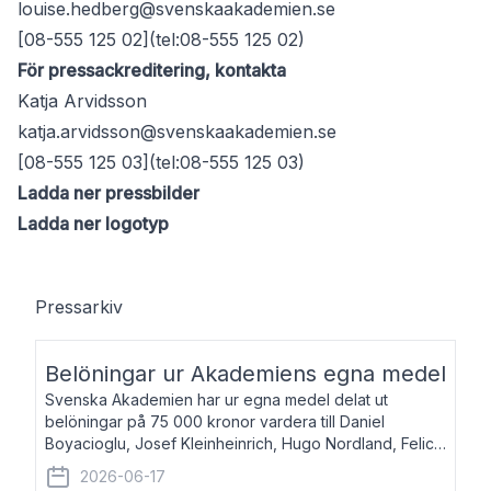
louise.hedberg@svenskaakademien.se
[08-555 125 02](tel:08-555 125 02)
För pressackreditering, kontakta
Katja Arvidsson
katja.arvidsson@svenskaakademien.se
[08-555 125 03](tel:08-555 125 03)
Ladda ner pressbilder
Ladda ner logotyp
Pressarkiv
Belöningar ur Akademiens egna medel
Svenska Akademien har ur egna medel delat ut
belöningar på 75 000 kronor vardera till Daniel
Boyacioglu, Josef Kleinheinrich, Hugo Nordland, Felicia
Stenroth och Svante Strandberg. Daniel Boyacioglu,
2026-06-17
född 1981, är poet och scenartist. Josef