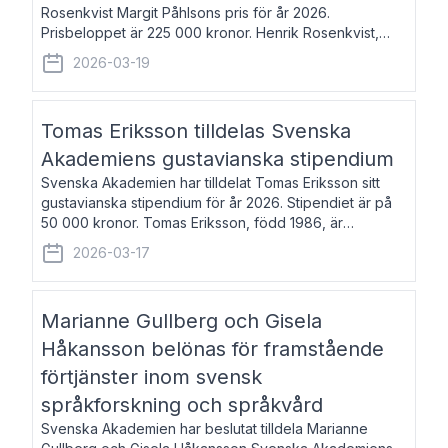
Rosenkvist Margit Påhlsons pris för år 2026.
Prisbeloppet är 225 000 kronor. Henrik Rosenkvist,
född 1965, är professor i nordiska språk vid Göteborgs
2026-03-19
universitet. Han disputerade 2004 på avhan
Tomas Eriksson tilldelas Svenska
Akademiens gustavianska stipendium
Svenska Akademien har tilldelat Tomas Eriksson sitt
gustavianska stipendium för år 2026. Stipendiet är på
50 000 kronor. Tomas Eriksson, född 1986, är
projektledare inom marknadsföring och författare och
2026-03-17
utkom i fjol med boken Syndabocken.
Marianne Gullberg och Gisela
Håkansson belönas för framstående
förtjänster inom svensk
språkforskning och språkvård
Svenska Akademien har beslutat tilldela Marianne