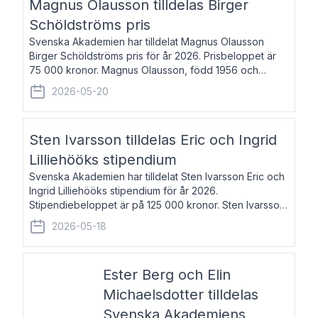
Magnus Olausson tilldelas Birger
Schöldströms pris
Svenska Akademien har tilldelat Magnus Olausson
Birger Schöldströms pris för år 2026. Prisbeloppet är
75 000 kronor. Magnus Olausson, född 1956 och
bosatt i Stockholm, är konstvetare, museiman och
2026-05-20
hovman. Han disputerade 1993 vid Uppsala un
Sten Ivarsson tilldelas Eric och Ingrid
Lilliehööks stipendium
Svenska Akademien har tilldelat Sten Ivarsson Eric och
Ingrid Lilliehööks stipendium för år 2026.
Stipendiebeloppet är på 125 000 kronor. Sten Ivarsson,
född 1979, är mediateksamordnare vid
2026-05-18
Söderslättsgymnasiet i Trelleborg. Här har han på
Ester Berg och Elin
Michaelsdotter tilldelas
Svenska Akademiens