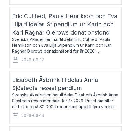
Eric Cullhed, Paula Henrikson och Eva
Lilja tilldelas Stipendium ur Karin och
Karl Ragnar Gierows donationsfond
Svenska Akademien har tilldelat Eric Cullhed, Paula
Henrikson och Eva Lilja Stipendium ur Karin och Karl
Ragnar Gierows donationsfond för år 2026.
Stipendiebeloppet är på 70 000 kronor vardera. Eric
2026-06-17
Cullhed, född 1985, är professor i grekis
Elisabeth Åsbrink tilldelas Anna
Sjöstedts resestipendium
Svenska Akademien har tilldelat Elisabeth Åsbrink Anna
Sjöstedts resestipendium för år 2026. Priset omfattar
ett belopp på 30 000 kronor samt upp till fyra veckors
fri vistelse i Akademiens lägenhet i Berlin. Elisabeth
2026-06-16
Åsbrink, född 1965 oc