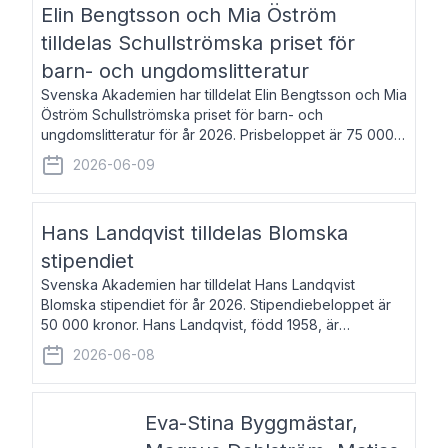
Elin Bengtsson och Mia Öström
tilldelas Schullströmska priset för
barn- och ungdomslitteratur
Svenska Akademien har tilldelat Elin Bengtsson och Mia
Öström Schullströmska priset för barn- och
ungdomslitteratur för år 2026. Prisbeloppet är 75 000
kronor vardera. Elin Bengtsson, född 1987, är författare
2026-06-09
och forskare i genusvetenskap.
Hans Landqvist tilldelas Blomska
stipendiet
Svenska Akademien har tilldelat Hans Landqvist
Blomska stipendiet för år 2026. Stipendiebeloppet är
50 000 kronor. Hans Landqvist, född 1958, är
professor i svenska vid Göteborgs universitet. Han
2026-06-08
disputerade år 2000 på avhandlingen Författn
Eva-Stina Byggmästar,