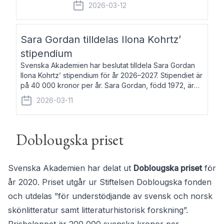
fem av de kungliga akademierna det så
2026-03-12
kallade Bernadotteprogrammet med
syfte att genom stipendier erbjuda stöd
och fortbildning till fo
Sara Gordan tilldelas Ilona Kohrtz’
stipendium
Svenska Akademien har beslutat tilldela Sara Gordan
Ilona Kohrtz’ stipendium för år 2026–2027. Stipendiet är
på 40 000 kronor per år. Sara Gordan, född 1972, är
författare och översättare. Hon debuterade 2006 med
2026-03-11
det prosalyriska verket En
Doblougska priset
Svenska Akademien har delat ut
Doblougska priset
för
år 2020. Priset utgår ur Stiftelsen Doblougska fonden
och utdelas ”för understödjande av svensk och norsk
skönlitteratur samt litteraturhistorisk forskning”.