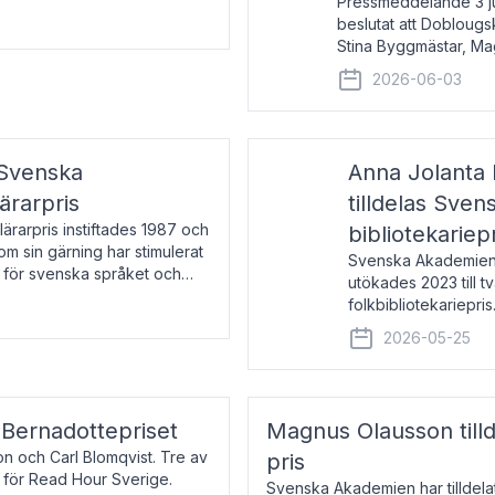
Pressmeddelande 3 j
beslutat att Doblougska
Stina Byggmästar, Ma
Espen Stueland. Pris
2026-06-03
mottagare
 Svenska
Anna Jolanta 
ärarpris
tilldelas Sve
rarpris instiftades 1987 och
bibliotekariep
nom sin gärning har stimulerat
Svenska Akademiens 
 för svenska språket och
utökades 2023 till tv
ch samtal med pristagarna
folkbibliotekariepris.
svenska folk- och sk
2026-05-25
s Bernadottepriset
Magnus Olausson till
on och Carl Blomqvist. Tre av
pris
 för Read Hour Sverige.
Svenska Akademien har tilldel