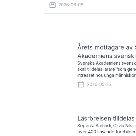
år 2000 på avhandlingen Författn
2026-06-08
Årets mottagare av
Akademiens svenskl
Svenska Akademiens svensklä
skall tilldelas lärare ”som ge
intresset hos unga människor
litteraturen”. Prisutdelning o
2026-05-25
äger rum under
Läsrörelsen tilldela
Sepenta Sarhadi, Olivia Nilss
över 400 Läsande förebilder