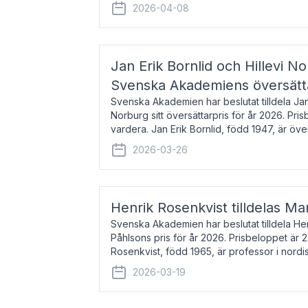
men var under många år bosat
2026-04-08
Jan Erik Bornlid och Hillevi No
Svenska Akademiens översätt
Svenska Akademien har beslutat tilldela Jan 
Norburg sitt översättarpris för år 2026. Pr
vardera. Jan Erik Bornlid, född 1947, är öve
främst känd för sina översät
2026-03-26
Henrik Rosenkvist tilldelas Ma
Svenska Akademien har beslutat tilldela He
Påhlsons pris för år 2026. Prisbeloppet är 
Rosenkvist, född 1965, är professor i nord
universitet. Han disputerade 2004 på avha
2026-03-19