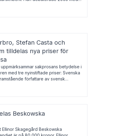
r l
bro, Stefan Casta och
 tilldelas nya priser för
osa
uppmärksammar sakprosans betydelse i
uren med tre nyinstiftade priser: Svenska
 framstående författare av svensk
r till Magnus Västerbro, Svenska
ldelas Beskowska
at Ellinor Skagegård Beskowska
endiet är på 80 000 kronor. Ellinor