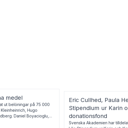
na medel
Eric Cullhed, Paula He
t ut belöningar på 75 000
Stipendium ur Karin 
f Kleinheinrich, Hugo
donationsfond
ndberg. Daniel Boyacioglu,
Svenska Akademien har tilldela