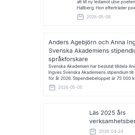
att till ny ledamot utse poeten
Hallberg. Hon efterträder po
och kommer att ta sitt inträd
2026-05-08
högtidssammankomst
Anders Agebjörn och Anna Ingv
Svenska Akademiens stipendium
språkforskare
Svenska Akademien har beslutat tilldela A
Ingves Svenska Akademiens stipendium till
för år 2026. Stipendiebeloppet är 75 000 
Agebjörn, född 1984, är universitet
2026-05-05
Läs 2025 års
verksamhetsber
2026-04-24