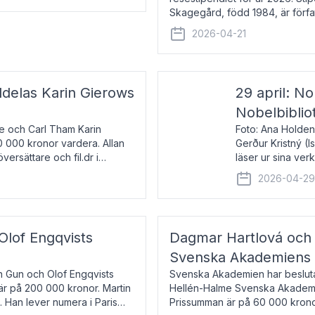
Skagegård, född 1984, är förfat
återkommande för Svenska Da
2026-04-21
ldelas Karin Gierows
29 april: No
Nobelbiblio
ne och Carl Tham Karin
Foto: Ana Holden
0 000 kronor vardera. Allan
Gerður Kristný (
versättare och fil.dr i
läser ur sina ve
De läser upp på 
2026-04-2
om språk och po
 Olof Engqvists
Dagmar Hartlová och 
Svenska Akademiens t
in Gun och Olof Engqvists
Svenska Akademien har beslutat
är på 200 000 kronor. Martin
Hellén-Halme Svenska Akademie
e. Han lever numera i Paris
Prissumman är på 60 000 kronor