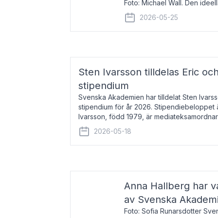
Foto: Michael Wall. Den ideel
tilldelas Bernadottepriset 202
2026-05-25
sekel gjort re
Sten Ivarsson tilldelas Eric och
stipendium
Svenska Akademien har tilldelat Sten Ivarsso
stipendium för år 2026. Stipendiebeloppet 
Ivarsson, född 1979, är mediateksamordnar
Trelleborg. Här har han på
2026-05-18
Anna Hallberg har va
av Svenska Akadem
Foto: Sofia Runarsdotter Sv