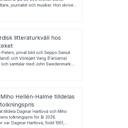
tare, journalist och musiker. Hon skriver
gbladet, Ups
rdisk litteraturkväll hos
teket
-Peters, privat bild och Seppo Samuli
Island) och Vónbjørt Vang (Färöarna)
rk och samtalar med John Swedenmark.
färöiska, isländska och svenska och talar
9
esi – o
Miho Hellén-Halme tilldelas
olkningspris
 tilldela Dagmar Hartlová och Miho
ns tolkningspris för år 2026.
 var. Dagmar Hartlová, född 1951,