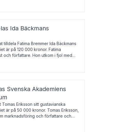
enska till tjeckiska
elas Ida Bäckmans
t tilldela Fatima Bremmer Ida Bäckmans
iet är på 120 000 kronor. Fatima
t och författare. Hon utkom i fjol med
lodsyst
elas Svenska Akademiens
ium
t Tomas Eriksson sitt gustavianska
iet är på 50 000 kronor. Tomas Eriksson,
om marknadsföring och författare och
bocken.