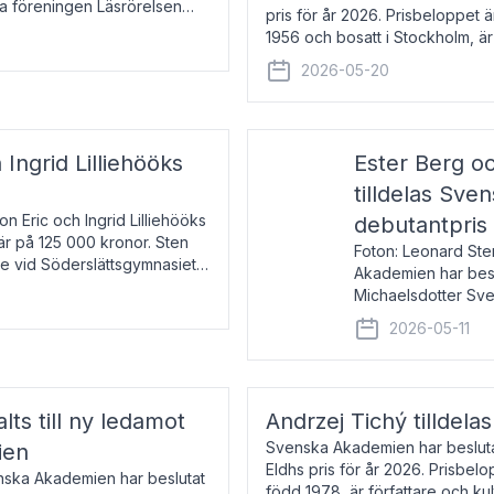
la föreningen Läsrörelsen
pris för år 2026. Prisbeloppet
6 för att den under ett kvarts
1956 och bosatt i Stockholm, 
Han disputerade 1993 vid Upps
2026-05-20
 Ingrid Lilliehööks
Ester Berg oc
tilldelas Sv
n Eric och Ingrid Lilliehööks
debutantpris
är på 125 000 kronor. Sten
Foton: Leonard Ste
e vid Söderslättsgymnasiet i
Akademien har beslu
Michaelsdotter Sve
2026. Priset är nyinst
2026-05-11
intressanta och löft
lts till ny ledamot
Andrzej Tichý tilldela
Svenska Akademien har beslutat
ien
Eldhs pris för år 2026. Prisbel
enska Akademien har beslutat
född 1978, är författare och k