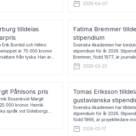
översätter huvudsakligen från sv
2026-04-07
rburg tilldelas
Fatima Bremmer tilld
arpris
stipendium
Erik Bornlid och Hillevi
Svenska Akademien har besluta
isbeloppet är 75 000 kronor
stipendium för år 2026. Stipend
rsättare från tyska. Han är
Bremmer, född 1977, är journalis
boken Ligan. Klarakvarterens b
2026-03-23
rgit Påhlsons pris
Tomas Eriksson tilld
nrik Rosenkvist Margit
gustavianska stipend
225 000 kronor. Henrik
Svenska Akademien har tilldela
iska språk vid Göteborgs
stipendium för år 2026. Stipend
n
född 1986, är projektledare in
utkom i fjol med boken Synda
2026-03-17