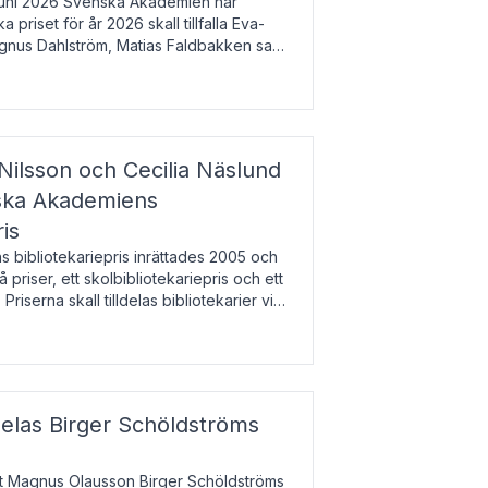
uni 2026 Svenska Akademien har
 priset för år 2026 skall tillfalla Eva-
gnus Dahlström, Matias Faldbakken samt
beloppet är 200 000 svenska kronor per
Nilsson och Cecilia Näslund
nska Akademiens
ris
bibliotekariepris inrättades 2005 och
å priser, ett skolbibliotekariepris och ett
 Priserna skall tilldelas bibliotekarier vid
olbibliotek som gjort värdefull
delas Birger Schöldströms
at Magnus Olausson Birger Schöldströms