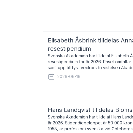
Elisabeth Åsbrink tilldelas Ann
resestipendium
Svenska Akademien har tilldelat Elisabeth 
resestipendium för år 2026. Priset omfatta
samt upp till fyra veckors fri vistelse i Akad
Elisabeth Åsbrink, född 1965 oc
2026-06-16
Hans Landqvist tilldelas Bloms
Svenska Akademien har tilldelat Hans Landq
år 2026. Stipendiebeloppet är 50 000 kron
1958, är professor i svenska vid Göteborgs