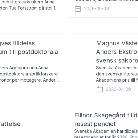
 och litteraturkritikern Anna
den lovordade romanen Sex lite
eten Tua Forsström på stol 18
2026-05-06
e vid Akademiens
es tilldelas
Magnus Väster
 till postdoktorala
Anders Ekström
svensk sakpr
nders Agebjörn och Anna
Svenska Akademien 
 postdoktorala språkforskare
den svenska litterat
kronor per mottagare. Anders
Akademiens pris till
sakprosa som i år gå
2026-04-29
Akademiens pris
Ellinor Skagegård til
ättelse
resestipendiet
Svenska Akademien har tilldel
resestipendiet för år 2026. Stip