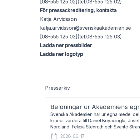
[08-555 125 02](tel:08-555 125 02)
För pressackreditering, kontakta
Katja Arvidsson
katja.arvidsson@svenskaakademien.se
[08-555 125 03](tel:08-555 125 03)
Ladda ner pressbilder
Ladda ner logotyp
Pressarkiv
Belöningar ur Akademiens eg
Svenska Akademien har ur egna medel dela
kronor vardera till Daniel Boyacioglu, Jose
Nordland, Felicia Stenroth och Svante Stra
född 1981, är poet och scenartist. Josef
2026-06-17