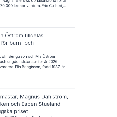
arl Ragnar Gierows donationsfond för år
70 000 kronor vardera. Eric Cullhed,
s
a Öström tilldelas
 för barn- och
t Elin Bengtsson och Mia Öström
 och ungdomslitteratur för år 2026.
vardera. Elin Bengtsson, född 1987, är
svetenskap.
gmästar, Magnus Dahlström,
kken och Espen Stueland
ugska priset