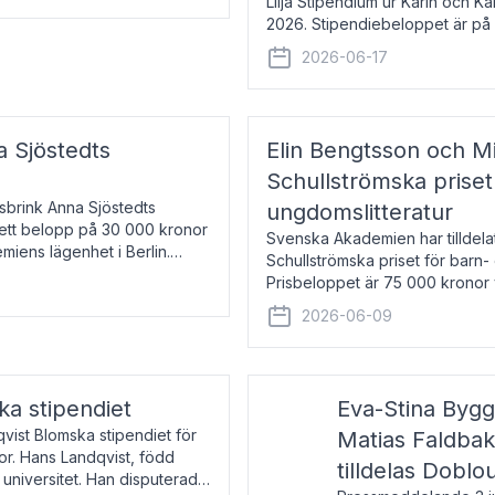
Lilja Stipendium ur Karin och K
2026. Stipendiebeloppet är på 
född 1985, är professor i greki
2026-06-17
a Sjöstedts
Elin Bengtsson och Mi
Schullströmska priset
Åsbrink Anna Sjöstedts
ungdomslitteratur
r ett belopp på 30 000 kronor
Svenska Akademien har tilldela
emiens lägenhet i Berlin.
Schullströmska priset för barn-
Prisbeloppet är 75 000 kronor 
författare och forskare i genu
2026-06-09
ka stipendiet
Eva-Stina Byg
vist Blomska stipendiet för
Matias Faldba
or. Hans Landqvist, född
tilldelas Doblo
 universitet. Han disputerade