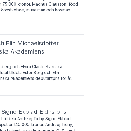
 är 75 000 kronor. Magnus Olausson, född
är konstvetare, museiman och hovman.
ala un
h Elin Michaelsdotter
enska Akademiens
nberg och Elvira Glänte Svenska
tat tilldela Ester Berg och Elin
nska Akademiens debutantpris för år
iftat och syftar till att lyfta fram
esrik
s Signe Ekblad-Eldhs pris
 tilldela Andrzej Tichý Signe Ekblad-
oppet är 140 000 kronor. Andrzej Tichý,
ulturskribent. Han debuterade 2005 med