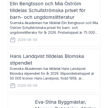
Elin Bengtsson och Mia Öström
tilldelas Schullströmska priset för
barn- och ungdomslitteratur
Svenska Akademien har tilldelat Elin Bengtsson och Mia
Öström Schullströmska priset för barn- och
ungdomslitteratur för år 2026. Prisbeloppet är 75 000
kronor vardera. Elin Bengtsson, född 1987, är författare
2026-06-09
och forskare i genusvetenskap.
Hans Landqvist tilldelas Blomska
stipendiet
Svenska Akademien har tilldelat Hans Landqvist
Blomska stipendiet för år 2026. Stipendiebeloppet är
50 000 kronor. Hans Landqvist, född 1958, är
professor i svenska vid Göteborgs universitet. Han
2026-06-08
disputerade år 2000 på avhandlingen Författn
Eva-Stina Byggmästar,