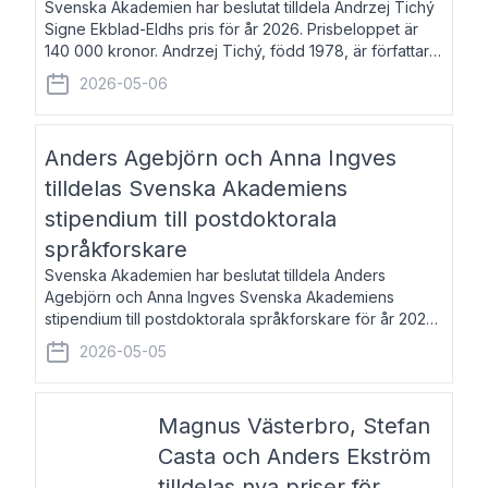
Svenska Akademien har beslutat tilldela Andrzej Tichý
Signe Ekblad-Eldhs pris för år 2026. Prisbeloppet är
140 000 kronor. Andrzej Tichý, född 1978, är författare
och kulturskribent. Han debuterade 2005 med den
2026-05-06
lovordade romanen Sex liter l
Anders Agebjörn och Anna Ingves
tilldelas Svenska Akademiens
stipendium till postdoktorala
språkforskare
Svenska Akademien har beslutat tilldela Anders
Agebjörn och Anna Ingves Svenska Akademiens
stipendium till postdoktorala språkforskare för år 2026.
Stipendiebeloppet är 75 000 kronor per mottagare.
2026-05-05
Anders Agebjörn, född 1984, är universitet
Magnus Västerbro, Stefan
Casta och Anders Ekström
tilldelas nya priser för