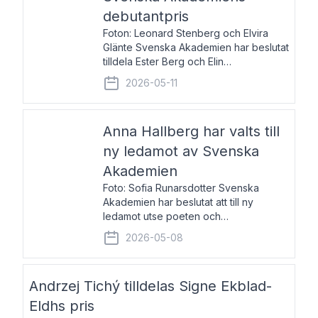
debutantpris
Foton: Leonard Stenberg och Elvira
Glänte Svenska Akademien har beslutat
tilldela Ester Berg och Elin
Michaelsdotter Svenska Akademiens
2026-05-11
debutantpris för år 2026. Priset är
nyinstiftat och syftar till att lyfta fram
intressanta och löftesrik
Anna Hallberg har valts till
ny ledamot av Svenska
Akademien
Foto: Sofia Runarsdotter Svenska
Akademien har beslutat att till ny
ledamot utse poeten och
litteraturkritikern Anna Hallberg. Hon
2026-05-08
efterträder poeten Tua Forsström på
stol 18 och kommer att ta sitt inträde vid
Akademiens högtidssammankomst
Andrzej Tichý tilldelas Signe Ekblad-
Eldhs pris