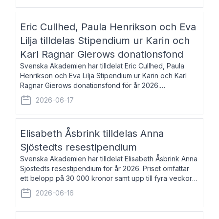
Eric Cullhed, Paula Henrikson och Eva
Lilja tilldelas Stipendium ur Karin och
Karl Ragnar Gierows donationsfond
Svenska Akademien har tilldelat Eric Cullhed, Paula
Henrikson och Eva Lilja Stipendium ur Karin och Karl
Ragnar Gierows donationsfond för år 2026.
Stipendiebeloppet är på 70 000 kronor vardera. Eric
2026-06-17
Cullhed, född 1985, är professor i grekis
Elisabeth Åsbrink tilldelas Anna
Sjöstedts resestipendium
Svenska Akademien har tilldelat Elisabeth Åsbrink Anna
Sjöstedts resestipendium för år 2026. Priset omfattar
ett belopp på 30 000 kronor samt upp till fyra veckors
fri vistelse i Akademiens lägenhet i Berlin. Elisabeth
2026-06-16
Åsbrink, född 1965 oc