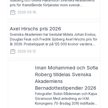
Gullberg och Gisela Håkansson Svenska Akademiens
pris för framstående förtjänster inom svensk
språkforskning och språkvård till minne av Carl Gabriel
2026-03-16
och Karin Forsberg för år 2026. Prissumma
Axel Hirschs pris 2026
Svenska Akademien har beslutat tilldela Johan Erséus,
Douglas Feuk och Fredrik Sjöberg Axel Hirschs pris för
år 2026. Prisbeloppet är på 125 000 kronor vardera.
Johan Erséus, född 1959, är fackboksförfattare och
2026-03-12
journalist med mångårigt för
Iman Mohammed och Sofia
Roberg tilldelas Svenska
Akademiens
Bernadottestipendier 2026
Fotografer: Robin Rådenman och Kajsa
Göransson Med anledning av H.M.
Konungens 70-årsdag 2016 instiftade