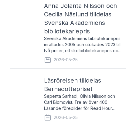
pristagarna äger rum under
Anna Jolanta Nilsson och
Cecilia Näslund tilldelas
Svenska Akademiens
bibliotekariepris
Svenska Akademiens bibliotekariepris
inrättades 2005 och utökades 2023 till
två priser, ett skolbibliotekariepris och
ett folkbibliotekariepris. Priserna skall
2026-05-25
tilldelas bibliotekarier vid svenska folk-
och skolbibliotek som gjort värdefull
Läsrörelsen tilldelas
Bernadottepriset
Sepenta Sarhadi, Olivia Nilsson och
Carl Blomqvist. Tre av över 400
Läsande förebilder för Read Hour
Sverige. Foto: Michael Wall. Den ideella
2026-05-25
föreningen Läsrörelsen tilldelas
Bernadottepriset 2026 för att den
under ett kvarts sekel gjort re