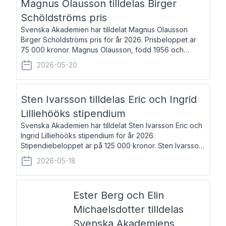
Magnus Olausson tilldelas Birger
Schöldströms pris
Svenska Akademien har tilldelat Magnus Olausson
Birger Schöldströms pris för år 2026. Prisbeloppet är
75 000 kronor. Magnus Olausson, född 1956 och
bosatt i Stockholm, är konstvetare, museiman och
2026-05-20
hovman. Han disputerade 1993 vid Uppsala un
Sten Ivarsson tilldelas Eric och Ingrid
Lilliehööks stipendium
Svenska Akademien har tilldelat Sten Ivarsson Eric och
Ingrid Lilliehööks stipendium för år 2026.
Stipendiebeloppet är på 125 000 kronor. Sten Ivarsson,
född 1979, är mediateksamordnare vid
2026-05-18
Söderslättsgymnasiet i Trelleborg. Här har han på
Ester Berg och Elin
Michaelsdotter tilldelas
Svenska Akademiens