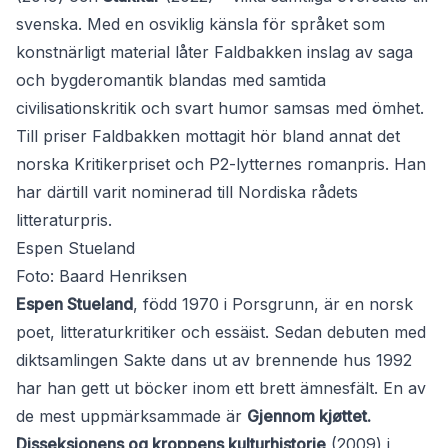
svenska. Med en osviklig känsla för språket som
konstnärligt material låter Faldbakken inslag av saga
och bygderomantik blandas med samtida
civilisationskritik och svart humor samsas med ömhet.
Till priser Faldbakken mottagit hör bland annat det
norska Kritikerpriset och P2-lytternes romanpris. Han
har därtill varit nominerad till Nordiska rådets
litteraturpris.
Espen Stueland
Foto: Baard Henriksen
Espen Stueland
, född 1970 i Porsgrunn, är en norsk
poet, litteraturkritiker och essäist. Sedan debuten med
diktsamlingen Sakte dans ut av brennende hus 1992
har han gett ut böcker inom ett brett ämnesfält. En av
de mest uppmärksammade är
Gjennom kjøttet.
Disseksjonens og kroppens kulturhistorie
(2009) i