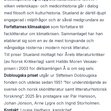
vilken vetenskaps- och medicinhistoria går i dialog
med filosofi och kulturhistoria. Stueland är därtill djupt
engagerad i miljöfrågor och är såväl medgrundare av
Forfattarnes klimaaksjon
som författare till
facklitteratur om klimatkrisen. Sammantaget har han
etablerat sig som en av de mest tongivande och
mångsidiga rösterna i modern norsk litteratur.
Till priser Stueland mottagit hör Årets litteraturkritiker
(av Norsk Kritikerlag) samt Halldis Moren Vesaas-
prisen i 2003 for diktsamlingen Å si om seg selv.
Doblougska priset
utgår ur Stiftelsen Doblougska
fonden och utdelas sedan 1951 ”för understödjande av
svensk och norsk skönlitteratur samt litteraturhistorisk
forskning”. 2025 års pristagare var Pär Hansson,
Johan Jönson, Arne Lygre och Ingrid Storholmen.
Kontakt:
Louise Hedberg, kanslichef