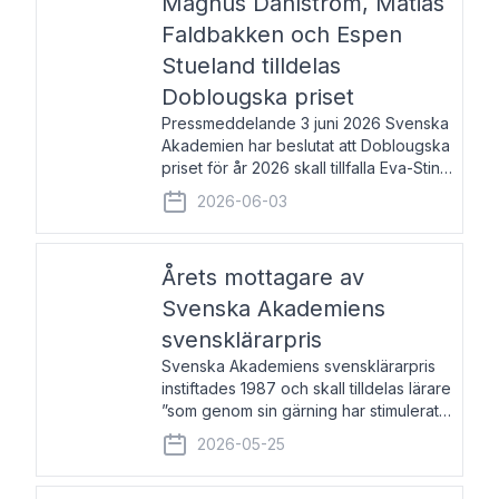
Magnus Dahlström, Matias
Faldbakken och Espen
Stueland tilldelas
Doblougska priset
Pressmeddelande 3 juni 2026 Svenska
Akademien har beslutat att Doblougska
priset för år 2026 skall tillfalla Eva-Stina
Byggmästar, Magnus Dahlström, Matias
2026-06-03
Faldbakken samt Espen Stueland.
Prisbeloppet är 200 000 svenska
kronor per mottagare
Årets mottagare av
Svenska Akademiens
svensklärarpris
Svenska Akademiens svensklärarpris
instiftades 1987 och skall tilldelas lärare
”som genom sin gärning har stimulerat
intresset hos unga människor för
2026-05-25
svenska språket och litteraturen”.
Prisutdelning och samtal med