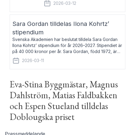
fem av de kungliga akademierna det så
2026-03-12
kallade Bernadotteprogrammet med
syfte att genom stipendier erbjuda stöd
och fortbildning till fo
Sara Gordan tilldelas Ilona Kohrtz’
stipendium
Svenska Akademien har beslutat tilldela Sara Gordan
Ilona Kohrtz’ stipendium för år 2026–2027. Stipendiet är
på 40 000 kronor per år. Sara Gordan, född 1972, är
författare och översättare. Hon debuterade 2006 med
2026-03-11
det prosalyriska verket En
Eva-Stina Byggmästar, Magnus
Dahlström, Matias Faldbakken
och Espen Stueland tilldelas
Doblougska priset
Pressmeddelande