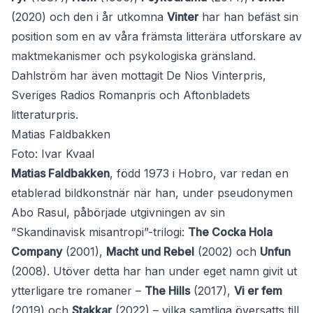
(2020) och den i år utkomna
Vinter
har han befäst sin
position som en av våra främsta litterära utforskare av
maktmekanismer och psykologiska gränsland.
Dahlström har även mottagit De Nios Vinterpris,
Sveriges Radios Romanpris och Aftonbladets
litteraturpris.
Matias Faldbakken
Foto: Ivar Kvaal
Matias Faldbakken
, född 1973 i Hobro, var redan en
etablerad bildkonstnär när han, under pseudonymen
Abo Rasul, påbörjade utgivningen av sin
”Skandinavisk misantropi”-trilogi:
The Cocka Hola
Company
(2001),
Macht und Rebel
(2002) och
Unfun
(2008). Utöver detta har han under eget namn givit ut
ytterligare tre romaner –
The Hills
(2017),
Vi er fem
(2019) och
Stakkar
(2022) – vilka samtliga översatts till