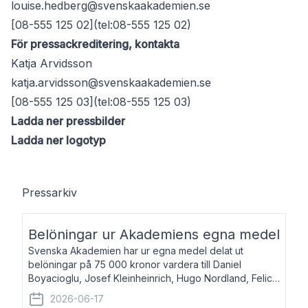
louise.hedberg@svenskaakademien.se
[08-555 125 02](tel:08-555 125 02)
För pressackreditering, kontakta
Katja Arvidsson
katja.arvidsson@svenskaakademien.se
[08-555 125 03](tel:08-555 125 03)
Ladda ner pressbilder
Ladda ner logotyp
Pressarkiv
Belöningar ur Akademiens egna medel
Svenska Akademien har ur egna medel delat ut
belöningar på 75 000 kronor vardera till Daniel
Boyacioglu, Josef Kleinheinrich, Hugo Nordland, Felicia
Stenroth och Svante Strandberg. Daniel Boyacioglu,
2026-06-17
född 1981, är poet och scenartist. Josef