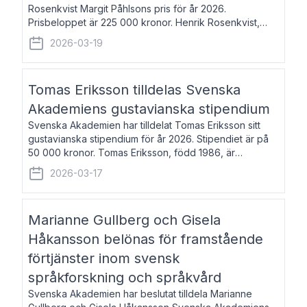
Rosenkvist Margit Påhlsons pris för år 2026.
Prisbeloppet är 225 000 kronor. Henrik Rosenkvist,
född 1965, är professor i nordiska språk vid Göteborgs
2026-03-19
universitet. Han disputerade 2004 på avhan
Tomas Eriksson tilldelas Svenska
Akademiens gustavianska stipendium
Svenska Akademien har tilldelat Tomas Eriksson sitt
gustavianska stipendium för år 2026. Stipendiet är på
50 000 kronor. Tomas Eriksson, född 1986, är
projektledare inom marknadsföring och författare och
2026-03-17
utkom i fjol med boken Syndabocken.
Marianne Gullberg och Gisela
Håkansson belönas för framstående
förtjänster inom svensk
språkforskning och språkvård
Svenska Akademien har beslutat tilldela Marianne