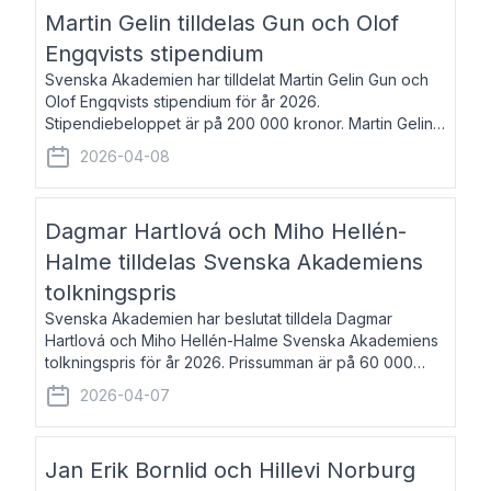
talar om språk och poesi – o
Martin Gelin tilldelas Gun och Olof
Engqvists stipendium
Svenska Akademien har tilldelat Martin Gelin Gun och
Olof Engqvists stipendium för år 2026.
Stipendiebeloppet är på 200 000 kronor. Martin Gelin,
född 1978, är journalist och författare. Han lever
2026-04-08
numera i Paris men var under många år bosat
Dagmar Hartlová och Miho Hellén-
Halme tilldelas Svenska Akademiens
tolkningspris
Svenska Akademien har beslutat tilldela Dagmar
Hartlová och Miho Hellén-Halme Svenska Akademiens
tolkningspris för år 2026. Prissumman är på 60 000
kronor var. Dagmar Hartlová, född 1951, översätter
2026-04-07
huvudsakligen från svenska till tjeckiska
Jan Erik Bornlid och Hillevi Norburg