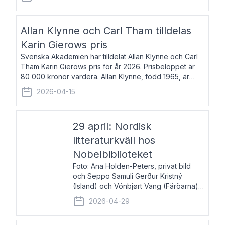
återkommande för Svenska Dagbladet, Ups
Allan Klynne och Carl Tham tilldelas
Karin Gierows pris
Svenska Akademien har tilldelat Allan Klynne och Carl
Tham Karin Gierows pris för år 2026. Prisbeloppet är
80 000 kronor vardera. Allan Klynne, född 1965, är
arkeolog, författare, översättare och fil.dr i antikens
2026-04-15
kultur och samhällsliv. Ut
29 april: Nordisk
litteraturkväll hos
Nobelbiblioteket
Foto: Ana Holden-Peters, privat bild
och Seppo Samuli Gerður Kristný
(Island) och Vónbjørt Vang (Färöarna)
läser ur sina verk och samtalar med
2026-04-29
John Swedenmark. De läser upp på
färöiska, isländska och svenska och