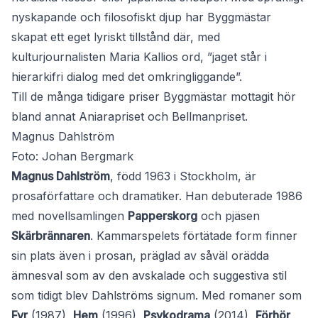
nyskapande och filosofiskt djup har Byggmästar
skapat ett eget lyriskt tillstånd där, med
kulturjournalisten Maria Kallios ord, ”jaget står i
hierarkifri dialog med det omkringliggande”.
Till de många tidigare priser Byggmästar mottagit hör
bland annat Aniarapriset och Bellmanpriset.
Magnus Dahlström
Foto: Johan Bergmark
Magnus Dahlström
, född 1963 i Stockholm, är
prosaförfattare och dramatiker. Han debuterade 1986
med novellsamlingen
Papperskorg
och pjäsen
Skärbrännaren
. Kammarspelets förtätade form finner
sin plats även i prosan, präglad av såväl orädda
ämnesval som av den avskalade och suggestiva stil
som tidigt blev Dahlströms signum. Med romaner som
Fyr
(1987),
Hem
(1996),
Psykodrama
(2014),
Förhör