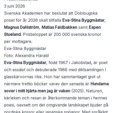
3 juni 2026
Svenska Akademien har beslutat att Doblougska
priset för år 2026 skall tillfalla
Eva-Stina Byggmästar
,
Magnus Dahlström
,
Matias Faldbakken
samt
Espen
Stueland
. Prisbeloppet är 200 000 svenska kronor
per mottagare.
Eva-Stina Byggmästar
Foto: Alexandra Harald
Eva-Stina Byggmästar
, född 1967 i Jakobstad, är poet
och essäist och debuterade 1986 med diktsamlingen I
glasskärvornas rike. Hon har sammantaget givit ut
närmare trettio böcker varav den senaste är
Hundarna
sover i mitt hjärta men jag är vaken
(2025). Naturen,
kärleken och resan är återkommande teman i hennes
poesi, oavsett om det omgivande landskapet bjuder på
nordiska kossor eller japanska snöapor. Med språkligt