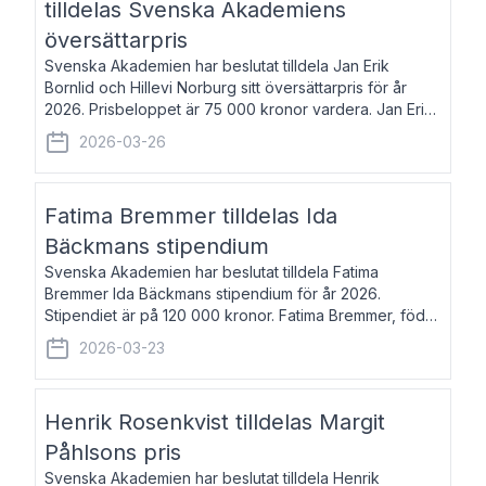
tilldelas Svenska Akademiens
översättarpris
Svenska Akademien har beslutat tilldela Jan Erik
Bornlid och Hillevi Norburg sitt översättarpris för år
2026. Prisbeloppet är 75 000 kronor vardera. Jan Erik
Bornlid, född 1947, är översättare från tyska. Han är
2026-03-26
främst känd för sina översät
Fatima Bremmer tilldelas Ida
Bäckmans stipendium
Svenska Akademien har beslutat tilldela Fatima
Bremmer Ida Bäckmans stipendium för år 2026.
Stipendiet är på 120 000 kronor. Fatima Bremmer, född
1977, är journalist och författare. Hon utkom i fjol med
2026-03-23
boken Ligan. Klarakvarterens blodsyst
Henrik Rosenkvist tilldelas Margit
Påhlsons pris
Svenska Akademien har beslutat tilldela Henrik