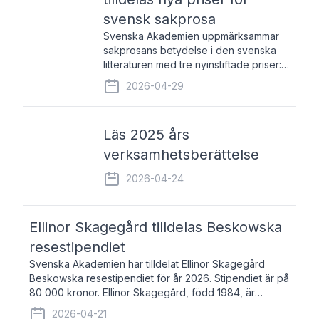
svensk sakprosa
Svenska Akademien uppmärksammar
sakprosans betydelse i den svenska
litteraturen med tre nyinstiftade priser:
Svenska Akademiens pris till
2026-04-29
framstående författare av svensk
sakprosa som i år går till Magnus
Västerbro, Svenska Akademiens pris
Läs 2025 års
verksamhetsberättelse
2026-04-24
Ellinor Skagegård tilldelas Beskowska
resestipendiet
Svenska Akademien har tilldelat Ellinor Skagegård
Beskowska resestipendiet för år 2026. Stipendiet är på
80 000 kronor. Ellinor Skagegård, född 1984, är
författare, journalist och musiker. Hon skriver
2026-04-21