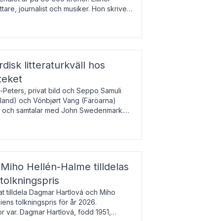
tare, journalist och musiker. Hon skriver
gbladet, Ups
rdisk litteraturkväll hos
teket
-Peters, privat bild och Seppo Samuli
Island) och Vónbjørt Vang (Färöarna)
rk och samtalar med John Swedenmark.
färöiska, isländska och svenska och talar
9
esi – o
Miho Hellén-Halme tilldelas
olkningspris
 tilldela Dagmar Hartlová och Miho
ns tolkningspris för år 2026.
 var. Dagmar Hartlová, född 1951,