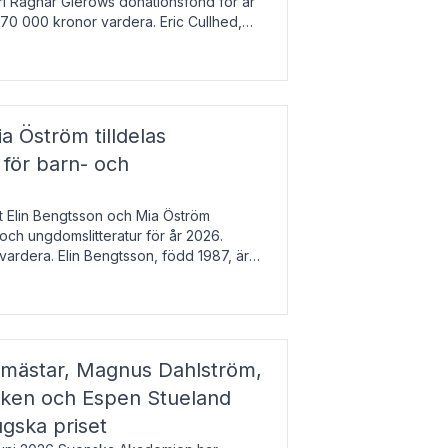
arl Ragnar Gierows donationsfond för år
70 000 kronor vardera. Eric Cullhed,
s
a Öström tilldelas
 för barn- och
t Elin Bengtsson och Mia Öström
 och ungdomslitteratur för år 2026.
vardera. Elin Bengtsson, född 1987, är
svetenskap.
gmästar, Magnus Dahlström,
kken och Espen Stueland
ugska priset