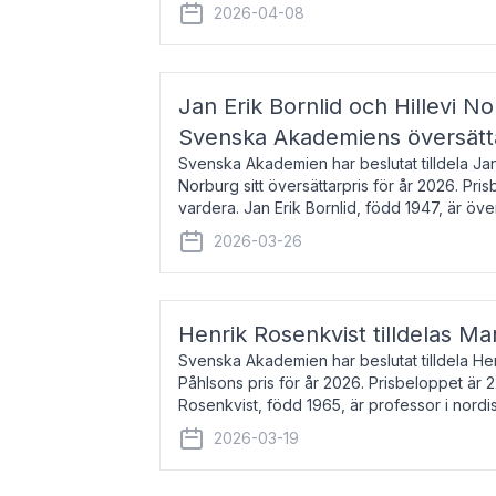
men var under många år bosat
2026-04-08
Jan Erik Bornlid och Hillevi No
Svenska Akademiens översätt
Svenska Akademien har beslutat tilldela Jan 
Norburg sitt översättarpris för år 2026. Pr
vardera. Jan Erik Bornlid, född 1947, är öve
främst känd för sina översät
2026-03-26
Henrik Rosenkvist tilldelas Ma
Svenska Akademien har beslutat tilldela He
Påhlsons pris för år 2026. Prisbeloppet är 
Rosenkvist, född 1965, är professor i nord
universitet. Han disputerade 2004 på avha
2026-03-19