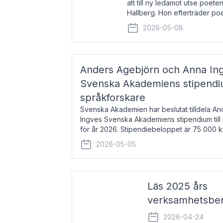
att till ny ledamot utse poeten
Hallberg. Hon efterträder po
och kommer att ta sitt inträd
2026-05-08
högtidssammankomst
Anders Agebjörn och Anna Ingv
Svenska Akademiens stipendium
språkforskare
Svenska Akademien har beslutat tilldela A
Ingves Svenska Akademiens stipendium till
för år 2026. Stipendiebeloppet är 75 000 
Agebjörn, född 1984, är universitet
2026-05-05
Läs 2025 års
verksamhetsber
2026-04-24