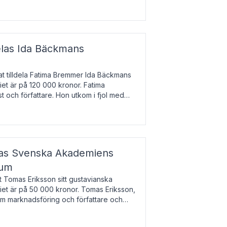
enska till tjeckiska
elas Ida Bäckmans
t tilldela Fatima Bremmer Ida Bäckmans
iet är på 120 000 kronor. Fatima
t och författare. Hon utkom i fjol med
lodsyst
elas Svenska Akademiens
ium
t Tomas Eriksson sitt gustavianska
iet är på 50 000 kronor. Tomas Eriksson,
om marknadsföring och författare och
bocken.