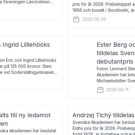
la föreningen Läsrörelsen
pris för år 2026. Prisbeloppet
6 för att den under ett kvarts
1956 och bosatt i Stockholm, 
Han disputerade 1993 vid Upps
2026-05-20
 Ingrid Lilliehööks
Ester Berg oc
tilldelas Sv
n Eric och Ingrid Lilliehööks
debutantpris
är på 125 000 kronor. Sten
Foton: Leonard Ste
e vid Söderslättsgymnasiet i
Akademien har beslu
Michaelsdotter Sve
2026. Priset är nyinst
2026-05-11
intressanta och löft
lts till ny ledamot
Andrzej Tichý tilldela
Svenska Akademien har beslutat
ien
Eldhs pris för år 2026. Prisbel
enska Akademien har beslutat
född 1978, är författare och k