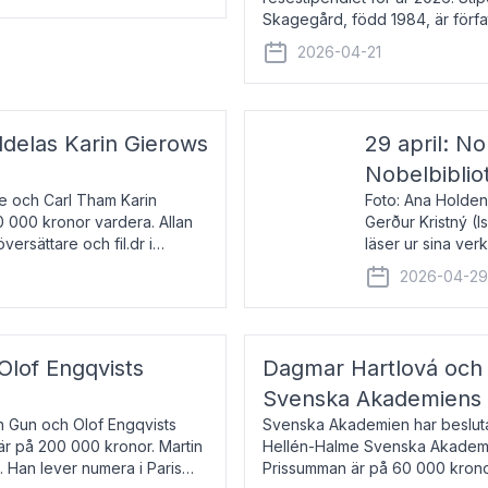
Skagegård, född 1984, är förfat
återkommande för Svenska Da
2026-04-21
ldelas Karin Gierows
29 april: No
Nobelbiblio
ne och Carl Tham Karin
Foto: Ana Holden
0 000 kronor vardera. Allan
Gerður Kristný (
versättare och fil.dr i
läser ur sina ve
De läser upp på 
2026-04-2
om språk och po
 Olof Engqvists
Dagmar Hartlová och 
Svenska Akademiens t
in Gun och Olof Engqvists
Svenska Akademien har beslutat
är på 200 000 kronor. Martin
Hellén-Halme Svenska Akademie
e. Han lever numera i Paris
Prissumman är på 60 000 kronor