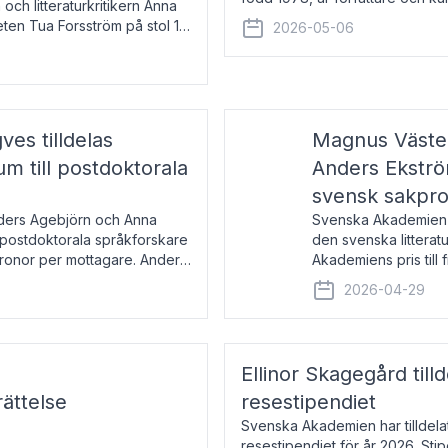
 och litteraturkritikern Anna
den lovordade romanen Sex lite
eten Tua Forsström på stol 18
2026-05-06
e vid Akademiens
es tilldelas
Magnus Väster
 till postdoktorala
Anders Ekström
svensk sakpr
nders Agebjörn och Anna
Svenska Akademien 
 postdoktorala språkforskare
den svenska litterat
kronor per mottagare. Anders
Akademiens pris till
sakprosa som i år gå
2026-04-29
Akademiens pris
Ellinor Skagegård til
ättelse
resestipendiet
Svenska Akademien har tilldel
resestipendiet för år 2026. Stip