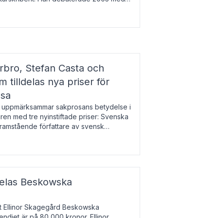
r l
bro, Stefan Casta och
 tilldelas nya priser för
osa
uppmärksammar sakprosans betydelse i
uren med tre nyinstiftade priser: Svenska
 framstående författare av svensk
r till Magnus Västerbro, Svenska
ldelas Beskowska
at Ellinor Skagegård Beskowska
endiet är på 80 000 kronor. Ellinor