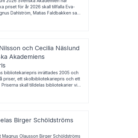
uni 2026 Svenska Akademien har
 priset för år 2026 skall tillfalla Eva-
gnus Dahlström, Matias Faldbakken samt
beloppet är 200 000 svenska kronor per
Nilsson och Cecilia Näslund
nska Akademiens
ris
bibliotekariepris inrättades 2005 och
å priser, ett skolbibliotekariepris och ett
 Priserna skall tilldelas bibliotekarier vid
olbibliotek som gjort värdefull
delas Birger Schöldströms
at Magnus Olausson Birger Schöldströms