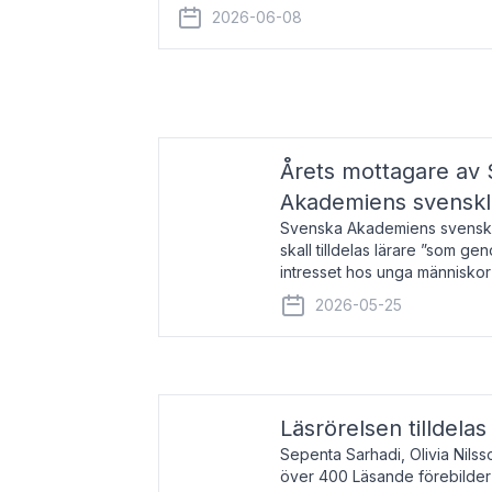
år 2000 på avhandlingen Författn
2026-06-08
Årets mottagare av
Akademiens svenskl
Svenska Akademiens svensklä
skall tilldelas lärare ”som ge
intresset hos unga människor
litteraturen”. Prisutdelning o
2026-05-25
äger rum under
Läsrörelsen tilldela
Sepenta Sarhadi, Olivia Nilss
över 400 Läsande förebilder