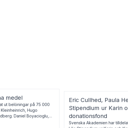
na medel
Eric Cullhed, Paula He
t ut belöningar på 75 000
Stipendium ur Karin 
f Kleinheinrich, Hugo
donationsfond
ndberg. Daniel Boyacioglu,
Svenska Akademien har tilldela