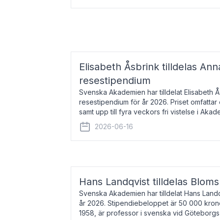
Elisabeth Åsbrink tilldelas Ann
resestipendium
Svenska Akademien har tilldelat Elisabeth 
resestipendium för år 2026. Priset omfatta
samt upp till fyra veckors fri vistelse i Akad
Elisabeth Åsbrink, född 1965 oc
2026-06-16
Hans Landqvist tilldelas Bloms
Svenska Akademien har tilldelat Hans Landq
år 2026. Stipendiebeloppet är 50 000 kron
1958, är professor i svenska vid Göteborgs