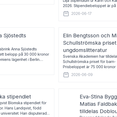
Lilja Stipendium ur Karin och K
2026. Stipendiebeloppet är på 
född 1985, är professor i greki
2026-06-17
a Sjöstedts
Elin Bengtsson och Mi
Schullströmska priset
Åsbrink Anna Sjöstedts
ungdomslitteratur
r ett belopp på 30 000 kronor
Svenska Akademien har tilldela
emiens lägenhet i Berlin.
Schullströmska priset för barn-
Prisbeloppet är 75 000 kronor 
författare och forskare i genu
2026-06-09
ka stipendiet
Eva-Stina Byg
vist Blomska stipendiet för
Matias Faldba
or. Hans Landqvist, född
tilldelas Doblo
 universitet. Han disputerade