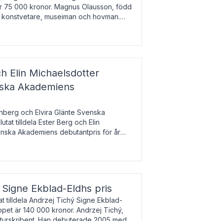
 är 75 000 kronor. Magnus Olausson, född
är konstvetare, museiman och hovman.
ala un
h Elin Michaelsdotter
enska Akademiens
nberg och Elvira Glänte Svenska
tat tilldela Ester Berg och Elin
nska Akademiens debutantpris för år
iftat och syftar till att lyfta fram
esrik
s Signe Ekblad-Eldhs pris
 tilldela Andrzej Tichý Signe Ekblad-
oppet är 140 000 kronor. Andrzej Tichý,
ulturskribent. Han debuterade 2005 med