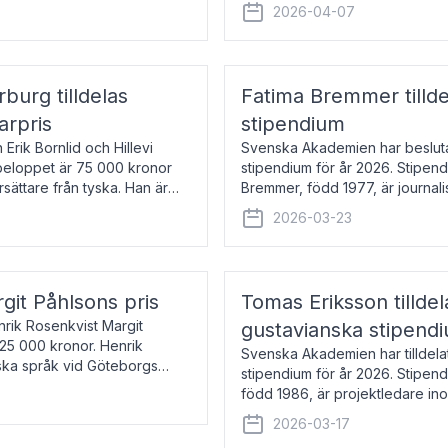
översätter huvudsakligen från sv
2026-04-07
rburg tilldelas
Fatima Bremmer tilld
arpris
stipendium
Erik Bornlid och Hillevi
Svenska Akademien har besluta
isbeloppet är 75 000 kronor
stipendium för år 2026. Stipend
rsättare från tyska. Han är
Bremmer, född 1977, är journalis
boken Ligan. Klarakvarterens b
2026-03-23
rgit Påhlsons pris
Tomas Eriksson tilld
nrik Rosenkvist Margit
gustavianska stipend
225 000 kronor. Henrik
Svenska Akademien har tilldela
iska språk vid Göteborgs
stipendium för år 2026. Stipend
n
född 1986, är projektledare in
utkom i fjol med boken Synda
2026-03-17