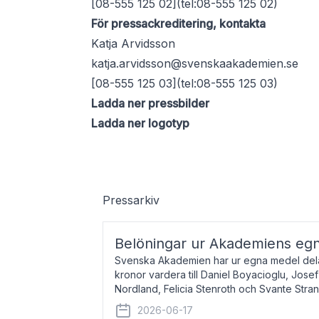
[08-555 125 02](tel:08-555 125 02)
För pressackreditering, kontakta
Katja Arvidsson
katja.arvidsson@svenskaakademien.se
[08-555 125 03](tel:08-555 125 03)
Ladda ner pressbilder
Ladda ner logotyp
Pressarkiv
Belöningar ur Akademiens eg
Svenska Akademien har ur egna medel dela
kronor vardera till Daniel Boyacioglu, Jose
Nordland, Felicia Stenroth och Svante Stra
född 1981, är poet och scenartist. Josef
2026-06-17