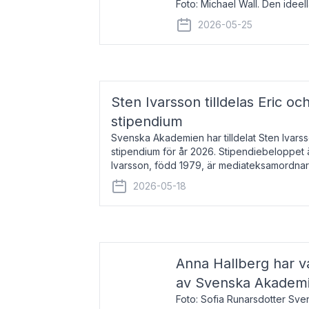
Foto: Michael Wall. Den ideel
tilldelas Bernadottepriset 202
2026-05-25
sekel gjort re
Sten Ivarsson tilldelas Eric och
stipendium
Svenska Akademien har tilldelat Sten Ivarsso
stipendium för år 2026. Stipendiebeloppet 
Ivarsson, född 1979, är mediateksamordnar
Trelleborg. Här har han på
2026-05-18
Anna Hallberg har va
av Svenska Akadem
Foto: Sofia Runarsdotter Sv