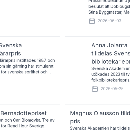
Pressmeddelande 3 j
beslutat att Doblougska
Stina Byggmästar, Ma
Espen Stueland. Pris
2026-06-03
mottagare
 Svenska
Anna Jolanta 
ärarpris
tilldelas Sve
rarpris instiftades 1987 och
bibliotekariep
nom sin gärning har stimulerat
Svenska Akademiens 
 för svenska språket och
utökades 2023 till tv
ch samtal med pristagarna
folkbibliotekariepris.
svenska folk- och sk
2026-05-25
s Bernadottepriset
Magnus Olausson till
on och Carl Blomqvist. Tre av
pris
 för Read Hour Sverige.
Svenska Akademien har tilldel