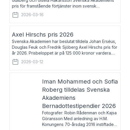
Gullberg och Gisela Håkansson Svenska Akademiens
pris för framstående förtjänster inom svensk
språkforskning och språkvård till minne av Carl Gabriel
2026-03-16
och Karin Forsberg för år 2026. Prissumma
Axel Hirschs pris 2026
Svenska Akademien har beslutat tilldela Johan Erséus,
Douglas Feuk och Fredrik Sjöberg Axel Hirschs pris för
år 2026. Prisbeloppet är på 125 000 kronor vardera.
Johan Erséus, född 1959, är fackboksförfattare och
2026-03-12
journalist med mångårigt för
Iman Mohammed och Sofia
Roberg tilldelas Svenska
Akademiens
Bernadottestipendier 2026
Fotografer: Robin Rådenman och Kajsa
Göransson Med anledning av H.M.
Konungens 70-årsdag 2016 instiftade