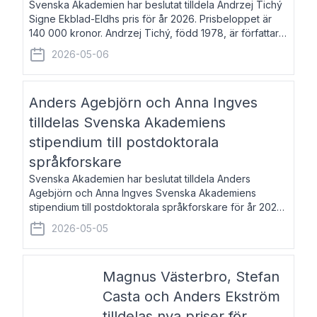
Svenska Akademien har beslutat tilldela Andrzej Tichý
Signe Ekblad-Eldhs pris för år 2026. Prisbeloppet är
140 000 kronor. Andrzej Tichý, född 1978, är författare
och kulturskribent. Han debuterade 2005 med den
2026-05-06
lovordade romanen Sex liter l
Anders Agebjörn och Anna Ingves
tilldelas Svenska Akademiens
stipendium till postdoktorala
språkforskare
Svenska Akademien har beslutat tilldela Anders
Agebjörn och Anna Ingves Svenska Akademiens
stipendium till postdoktorala språkforskare för år 2026.
Stipendiebeloppet är 75 000 kronor per mottagare.
2026-05-05
Anders Agebjörn, född 1984, är universitet
Magnus Västerbro, Stefan
Casta och Anders Ekström
tilldelas nya priser för