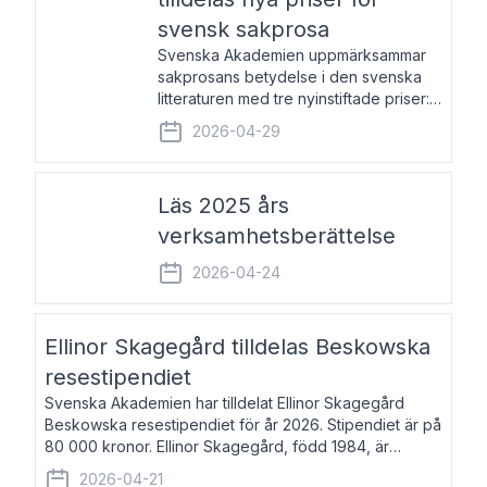
svensk sakprosa
Svenska Akademien uppmärksammar
sakprosans betydelse i den svenska
litteraturen med tre nyinstiftade priser:
Svenska Akademiens pris till
2026-04-29
framstående författare av svensk
sakprosa som i år går till Magnus
Västerbro, Svenska Akademiens pris
Läs 2025 års
verksamhetsberättelse
2026-04-24
Ellinor Skagegård tilldelas Beskowska
resestipendiet
Svenska Akademien har tilldelat Ellinor Skagegård
Beskowska resestipendiet för år 2026. Stipendiet är på
80 000 kronor. Ellinor Skagegård, född 1984, är
författare, journalist och musiker. Hon skriver
2026-04-21