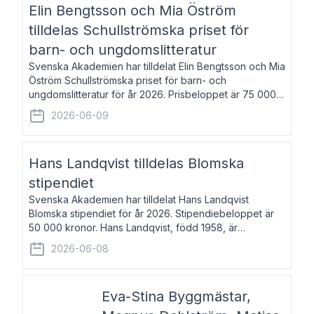
Elin Bengtsson och Mia Öström
tilldelas Schullströmska priset för
barn- och ungdomslitteratur
Svenska Akademien har tilldelat Elin Bengtsson och Mia
Öström Schullströmska priset för barn- och
ungdomslitteratur för år 2026. Prisbeloppet är 75 000
kronor vardera. Elin Bengtsson, född 1987, är författare
2026-06-09
och forskare i genusvetenskap.
Hans Landqvist tilldelas Blomska
stipendiet
Svenska Akademien har tilldelat Hans Landqvist
Blomska stipendiet för år 2026. Stipendiebeloppet är
50 000 kronor. Hans Landqvist, född 1958, är
professor i svenska vid Göteborgs universitet. Han
2026-06-08
disputerade år 2000 på avhandlingen Författn
Eva-Stina Byggmästar,