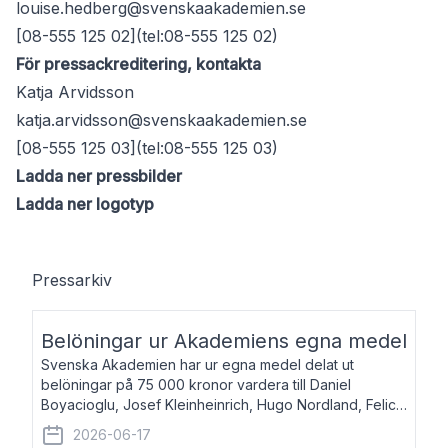
louise.hedberg@svenskaakademien.se
[08-555 125 02](tel:08-555 125 02)
För pressackreditering, kontakta
Katja Arvidsson
katja.arvidsson@svenskaakademien.se
[08-555 125 03](tel:08-555 125 03)
Ladda ner pressbilder
Ladda ner logotyp
Pressarkiv
Belöningar ur Akademiens egna medel
Svenska Akademien har ur egna medel delat ut
belöningar på 75 000 kronor vardera till Daniel
Boyacioglu, Josef Kleinheinrich, Hugo Nordland, Felicia
Stenroth och Svante Strandberg. Daniel Boyacioglu,
2026-06-17
född 1981, är poet och scenartist. Josef