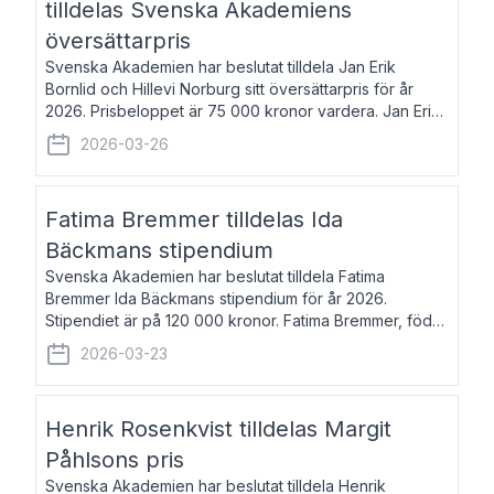
tilldelas Svenska Akademiens
översättarpris
Svenska Akademien har beslutat tilldela Jan Erik
Bornlid och Hillevi Norburg sitt översättarpris för år
2026. Prisbeloppet är 75 000 kronor vardera. Jan Erik
Bornlid, född 1947, är översättare från tyska. Han är
2026-03-26
främst känd för sina översät
Fatima Bremmer tilldelas Ida
Bäckmans stipendium
Svenska Akademien har beslutat tilldela Fatima
Bremmer Ida Bäckmans stipendium för år 2026.
Stipendiet är på 120 000 kronor. Fatima Bremmer, född
1977, är journalist och författare. Hon utkom i fjol med
2026-03-23
boken Ligan. Klarakvarterens blodsyst
Henrik Rosenkvist tilldelas Margit
Påhlsons pris
Svenska Akademien har beslutat tilldela Henrik