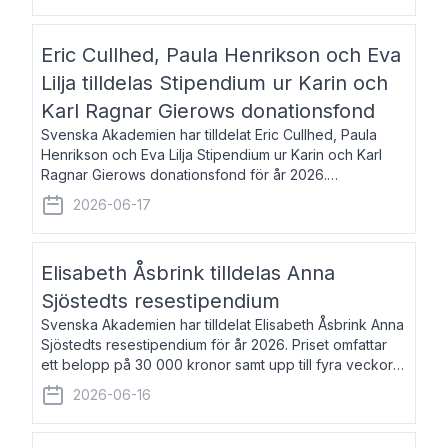
Eric Cullhed, Paula Henrikson och Eva
Lilja tilldelas Stipendium ur Karin och
Karl Ragnar Gierows donationsfond
Svenska Akademien har tilldelat Eric Cullhed, Paula
Henrikson och Eva Lilja Stipendium ur Karin och Karl
Ragnar Gierows donationsfond för år 2026.
Stipendiebeloppet är på 70 000 kronor vardera. Eric
2026-06-17
Cullhed, född 1985, är professor i grekis
Elisabeth Åsbrink tilldelas Anna
Sjöstedts resestipendium
Svenska Akademien har tilldelat Elisabeth Åsbrink Anna
Sjöstedts resestipendium för år 2026. Priset omfattar
ett belopp på 30 000 kronor samt upp till fyra veckors
fri vistelse i Akademiens lägenhet i Berlin. Elisabeth
2026-06-16
Åsbrink, född 1965 oc