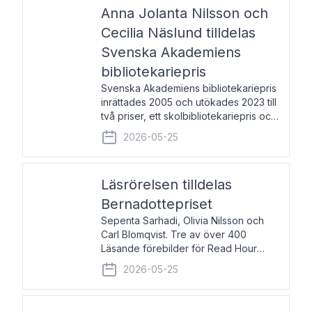
pristagarna äger rum under
Anna Jolanta Nilsson och
Cecilia Näslund tilldelas
Svenska Akademiens
bibliotekariepris
Svenska Akademiens bibliotekariepris
inrättades 2005 och utökades 2023 till
två priser, ett skolbibliotekariepris och
ett folkbibliotekariepris. Priserna skall
2026-05-25
tilldelas bibliotekarier vid svenska folk-
och skolbibliotek som gjort värdefull
Läsrörelsen tilldelas
Bernadottepriset
Sepenta Sarhadi, Olivia Nilsson och
Carl Blomqvist. Tre av över 400
Läsande förebilder för Read Hour
Sverige. Foto: Michael Wall. Den ideella
2026-05-25
föreningen Läsrörelsen tilldelas
Bernadottepriset 2026 för att den
under ett kvarts sekel gjort re