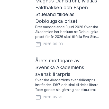
Magnus Dahlström, Matias
Faldbakken och Espen
Stueland tilldelas
Doblougska priset
Pressmeddelande 3 juni 2026 Svenska
Akademien har beslutat att Doblougska
priset för år 2026 skall tillfalla Eva-Stina
Byggmästar, Magnus Dahlström, Matias
2026-06-03
Faldbakken samt Espen Stueland.
Prisbeloppet är 200 000 svenska
kronor per mottagare
Årets mottagare av
Svenska Akademiens
svensklärarpris
Svenska Akademiens svensklärarpris
instiftades 1987 och skall tilldelas lärare
”som genom sin gärning har stimulerat
intresset hos unga människor för
2026-05-25
svenska språket och litteraturen”.
Prisutdelning och samtal med