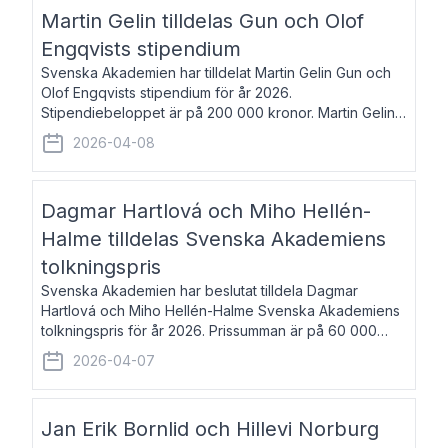
talar om språk och poesi – o
Martin Gelin tilldelas Gun och Olof
Engqvists stipendium
Svenska Akademien har tilldelat Martin Gelin Gun och
Olof Engqvists stipendium för år 2026.
Stipendiebeloppet är på 200 000 kronor. Martin Gelin,
född 1978, är journalist och författare. Han lever
2026-04-08
numera i Paris men var under många år bosat
Dagmar Hartlová och Miho Hellén-
Halme tilldelas Svenska Akademiens
tolkningspris
Svenska Akademien har beslutat tilldela Dagmar
Hartlová och Miho Hellén-Halme Svenska Akademiens
tolkningspris för år 2026. Prissumman är på 60 000
kronor var. Dagmar Hartlová, född 1951, översätter
2026-04-07
huvudsakligen från svenska till tjeckiska
Jan Erik Bornlid och Hillevi Norburg