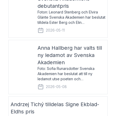
debutantpris
Foton: Leonard Stenberg och Elvira
Glänte Svenska Akademien har beslutat
tilldela Ester Berg och Elin
Michaelsdotter Svenska Akademiens
2026-05-11
debutantpris för år 2026. Priset är
nyinstiftat och syftar till att lyfta fram
intressanta och löftesrik
Anna Hallberg har valts till
ny ledamot av Svenska
Akademien
Foto: Sofia Runarsdotter Svenska
Akademien har beslutat att till ny
ledamot utse poeten och
litteraturkritikern Anna Hallberg. Hon
2026-05-08
efterträder poeten Tua Forsström på
stol 18 och kommer att ta sitt inträde vid
Akademiens högtidssammankomst
Andrzej Tichý tilldelas Signe Ekblad-
Eldhs pris