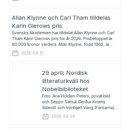
återkommande för Svenska Dagbladet, Ups
Allan Klynne och Carl Tham tilldelas
Karin Gierows pris
Svenska Akademien har tilldelat Allan Klynne och Carl
Tham Karin Gierows pris för år 2026. Prisbeloppet är
80 000 kronor vardera. Allan Klynne, född 1965, är
arkeolog, författare, översättare och fil.dr i antikens
2026-04-15
kultur och samhällsliv. Ut
29 april: Nordisk
litteraturkväll hos
Nobelbiblioteket
Foto: Ana Holden-Peters, privat bild
och Seppo Samuli Gerður Kristný
(Island) och Vónbjørt Vang (Färöarna)
läser ur sina verk och samtalar med
2026-04-29
John Swedenmark. De läser upp på
färöiska, isländska och svenska och