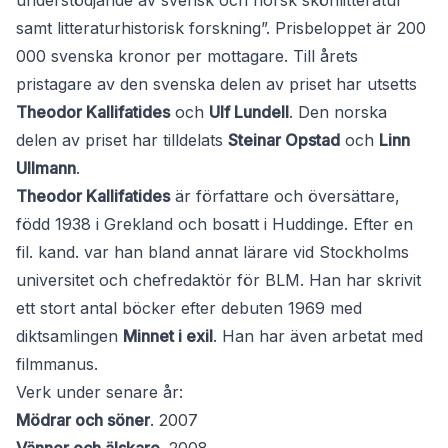
understödjande av svensk och norsk skönlitteratur
samt litteraturhistorisk forskning”. Prisbeloppet är 200
000 svenska kronor per mottagare. Till årets
pristagare av den svenska delen av priset har utsetts
Theodor Kallifatides
och
Ulf Lundell
. Den norska
delen av priset har tilldelats
Steinar Opstad
och
Linn
Ullmann
.
Theodor Kallifatides
är författare och översättare,
född 1938 i Grekland och bosatt i Huddinge. Efter en
fil. kand. var han bland annat lärare vid Stockholms
universitet och chefredaktör för BLM. Han har skrivit
ett stort antal böcker efter debuten 1969 med
diktsamlingen
Minnet i exil
. Han har även arbetat med
filmmanus.
Verk under senare år:
Mödrar och söner
. 2007