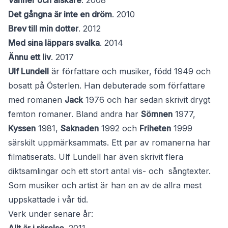
Vänner och älskare
. 2008
Det gångna är inte en dröm
. 2010
Brev till min dotter
. 2012
Med sina läppars svalka
. 2014
Ännu ett liv
. 2017
Ulf Lundell
är författare och musiker, född 1949 och
bosatt på Österlen. Han debuterade som författare
med romanen
Jack
1976 och har sedan skrivit drygt
femton romaner. Bland andra har
Sömnen
1977,
Kyssen
1981,
Saknaden
1992 och
Friheten
1999
särskilt uppmärksammats. Ett par av romanerna har
filmatiserats. Ulf Lundell har även skrivit flera
diktsamlingar och ett stort antal vis- och sångtexter.
Som musiker och artist är han en av de allra mest
uppskattade i vår tid.
Verk under senare år: