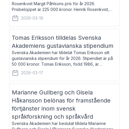
Rosenkvist Margit Påhlsons pris för år 2026.
Prisbeloppet är 225 000 kronor. Henrik Rosenkvist,
född 1965, är professor i nordiska språk vid Göteborgs
2026-03-19
universitet. Han disputerade 2004 på avhan
Tomas Eriksson tilldelas Svenska
Akademiens gustavianska stipendium
Svenska Akademien har tilldelat Tomas Eriksson sitt
gustavianska stipendium för år 2026. Stipendiet är på
50 000 kronor. Tomas Eriksson, född 1986, är
projektledare inom marknadsföring och författare och
2026-03-17
utkom i fjol med boken Syndabocken.
Marianne Gullberg och Gisela
Håkansson belönas för framstående
förtjänster inom svensk
språkforskning och språkvård
Svenska Akademien har beslutat tilldela Marianne