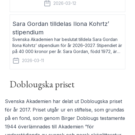
fem av de kungliga akademierna det så
2026-03-12
kallade Bernadotteprogrammet med
syfte att genom stipendier erbjuda stöd
och fortbildning till fo
Sara Gordan tilldelas Ilona Kohrtz’
stipendium
Svenska Akademien har beslutat tilldela Sara Gordan
Ilona Kohrtz’ stipendium för år 2026–2027. Stipendiet är
på 40 000 kronor per år. Sara Gordan, född 1972, är
författare och översättare. Hon debuterade 2006 med
2026-03-11
det prosalyriska verket En
Doblougska priset
Svenska Akademien har delat ut Doblougska priset
för år 2017. Priset utgår ur en stiftelse, som grundas
på en fond, som genom Birger Doblougs testamente
1944 överlämnades till Akademien ”för