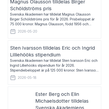
Magnus Olausson tilldelas Birger
Schöldströms pris
Svenska Akademien har tilldelat Magnus Olausson
Birger Schöldströms pris för år 2026. Prisbeloppet är
75 000 kronor. Magnus Olausson, född 1956 och
bosatt i Stockholm, är konstvetare, museiman och
2026-05-20
hovman. Han disputerade 1993 vid Uppsala un
Sten Ivarsson tilldelas Eric och Ingrid
Lilliehööks stipendium
Svenska Akademien har tilldelat Sten Ivarsson Eric och
Ingrid Lilliehööks stipendium för år 2026.
Stipendiebeloppet är på 125 000 kronor. Sten Ivarsson,
född 1979, är mediateksamordnare vid
2026-05-18
Söderslättsgymnasiet i Trelleborg. Här har han på
Ester Berg och Elin
Michaelsdotter tilldelas
Svenska Akademiens