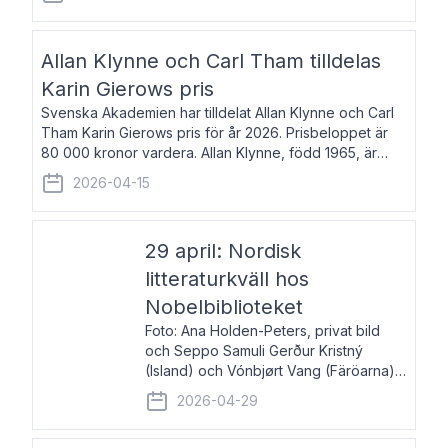
återkommande för Svenska Dagbladet, Ups
Allan Klynne och Carl Tham tilldelas
Karin Gierows pris
Svenska Akademien har tilldelat Allan Klynne och Carl
Tham Karin Gierows pris för år 2026. Prisbeloppet är
80 000 kronor vardera. Allan Klynne, född 1965, är
arkeolog, författare, översättare och fil.dr i antikens
2026-04-15
kultur och samhällsliv. Ut
29 april: Nordisk
litteraturkväll hos
Nobelbiblioteket
Foto: Ana Holden-Peters, privat bild
och Seppo Samuli Gerður Kristný
(Island) och Vónbjørt Vang (Färöarna)
läser ur sina verk och samtalar med
2026-04-29
John Swedenmark. De läser upp på
färöiska, isländska och svenska och