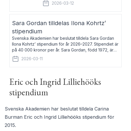
fem av de kungliga akademierna det så
2026-03-12
kallade Bernadotteprogrammet med
syfte att genom stipendier erbjuda stöd
och fortbildning till fo
Sara Gordan tilldelas Ilona Kohrtz’
stipendium
Svenska Akademien har beslutat tilldela Sara Gordan
Ilona Kohrtz’ stipendium för år 2026–2027. Stipendiet är
på 40 000 kronor per år. Sara Gordan, född 1972, är
författare och översättare. Hon debuterade 2006 med
2026-03-11
det prosalyriska verket En
Eric och Ingrid Lilliehööks
stipendium
Svenska Akademien har beslutat tilldela Carina
Burman Eric och Ingrid Lilliehööks stipendium för
2015.