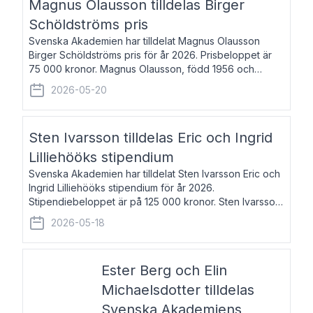
Magnus Olausson tilldelas Birger
Schöldströms pris
Svenska Akademien har tilldelat Magnus Olausson
Birger Schöldströms pris för år 2026. Prisbeloppet är
75 000 kronor. Magnus Olausson, född 1956 och
bosatt i Stockholm, är konstvetare, museiman och
2026-05-20
hovman. Han disputerade 1993 vid Uppsala un
Sten Ivarsson tilldelas Eric och Ingrid
Lilliehööks stipendium
Svenska Akademien har tilldelat Sten Ivarsson Eric och
Ingrid Lilliehööks stipendium för år 2026.
Stipendiebeloppet är på 125 000 kronor. Sten Ivarsson,
född 1979, är mediateksamordnare vid
2026-05-18
Söderslättsgymnasiet i Trelleborg. Här har han på
Ester Berg och Elin
Michaelsdotter tilldelas
Svenska Akademiens