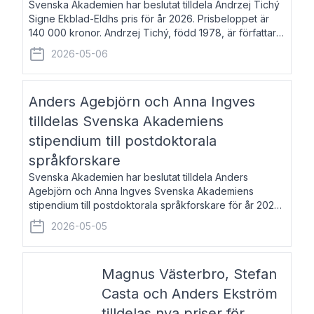
Svenska Akademien har beslutat tilldela Andrzej Tichý
Signe Ekblad-Eldhs pris för år 2026. Prisbeloppet är
140 000 kronor. Andrzej Tichý, född 1978, är författare
och kulturskribent. Han debuterade 2005 med den
2026-05-06
lovordade romanen Sex liter l
Anders Agebjörn och Anna Ingves
tilldelas Svenska Akademiens
stipendium till postdoktorala
språkforskare
Svenska Akademien har beslutat tilldela Anders
Agebjörn och Anna Ingves Svenska Akademiens
stipendium till postdoktorala språkforskare för år 2026.
Stipendiebeloppet är 75 000 kronor per mottagare.
2026-05-05
Anders Agebjörn, född 1984, är universitet
Magnus Västerbro, Stefan
Casta och Anders Ekström
tilldelas nya priser för