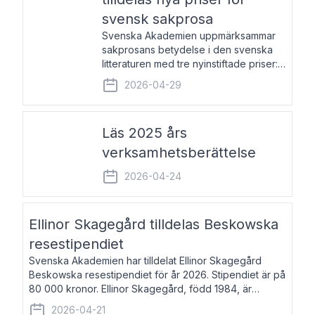
svensk sakprosa
Svenska Akademien uppmärksammar
sakprosans betydelse i den svenska
litteraturen med tre nyinstiftade priser:
Svenska Akademiens pris till
2026-04-29
framstående författare av svensk
sakprosa som i år går till Magnus
Västerbro, Svenska Akademiens pris
Läs 2025 års
verksamhetsberättelse
2026-04-24
Ellinor Skagegård tilldelas Beskowska
resestipendiet
Svenska Akademien har tilldelat Ellinor Skagegård
Beskowska resestipendiet för år 2026. Stipendiet är på
80 000 kronor. Ellinor Skagegård, född 1984, är
författare, journalist och musiker. Hon skriver
2026-04-21