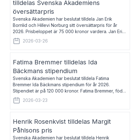
tilldelas Svenska Akademiens
översättarpris
Svenska Akademien har beslutat tilldela Jan Erik
Bornlid och Hillevi Norburg sitt översättarpris för år
2026. Prisbeloppet är 75 000 kronor vardera. Jan Erik
Bornlid, född 1947, är översättare från tyska. Han är
2026-03-26
främst känd för sina översät
Fatima Bremmer tilldelas Ida
Bäckmans stipendium
Svenska Akademien har beslutat tilldela Fatima
Bremmer Ida Bäckmans stipendium för år 2026.
Stipendiet är på 120 000 kronor. Fatima Bremmer, född
1977, är journalist och författare. Hon utkom i fjol med
2026-03-23
boken Ligan. Klarakvarterens blodsyst
Henrik Rosenkvist tilldelas Margit
Påhlsons pris
Svenska Akademien har beslutat tilldela Henrik