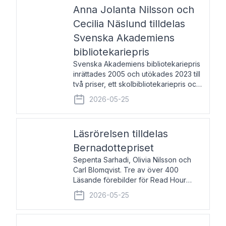
pristagarna äger rum under
Anna Jolanta Nilsson och
Cecilia Näslund tilldelas
Svenska Akademiens
bibliotekariepris
Svenska Akademiens bibliotekariepris
inrättades 2005 och utökades 2023 till
två priser, ett skolbibliotekariepris och
ett folkbibliotekariepris. Priserna skall
2026-05-25
tilldelas bibliotekarier vid svenska folk-
och skolbibliotek som gjort värdefull
Läsrörelsen tilldelas
Bernadottepriset
Sepenta Sarhadi, Olivia Nilsson och
Carl Blomqvist. Tre av över 400
Läsande förebilder för Read Hour
Sverige. Foto: Michael Wall. Den ideella
2026-05-25
föreningen Läsrörelsen tilldelas
Bernadottepriset 2026 för att den
under ett kvarts sekel gjort re