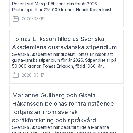
Rosenkvist Margit Påhlsons pris för år 2026.
Prisbeloppet är 225 000 kronor. Henrik Rosenkvist,
född 1965, är professor i nordiska språk vid Göteborgs
2026-03-19
universitet. Han disputerade 2004 på avhan
Tomas Eriksson tilldelas Svenska
Akademiens gustavianska stipendium
Svenska Akademien har tilldelat Tomas Eriksson sitt
gustavianska stipendium för år 2026. Stipendiet är på
50 000 kronor. Tomas Eriksson, född 1986, är
projektledare inom marknadsföring och författare och
2026-03-17
utkom i fjol med boken Syndabocken.
Marianne Gullberg och Gisela
Håkansson belönas för framstående
förtjänster inom svensk
språkforskning och språkvård
Svenska Akademien har beslutat tilldela Marianne