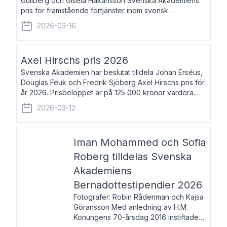
Gullberg och Gisela Håkansson Svenska Akademiens
pris för framstående förtjänster inom svensk
språkforskning och språkvård till minne av Carl Gabriel
2026-03-16
och Karin Forsberg för år 2026. Prissumma
Axel Hirschs pris 2026
Svenska Akademien har beslutat tilldela Johan Erséus,
Douglas Feuk och Fredrik Sjöberg Axel Hirschs pris för
år 2026. Prisbeloppet är på 125 000 kronor vardera.
Johan Erséus, född 1959, är fackboksförfattare och
2026-03-12
journalist med mångårigt för
Iman Mohammed och Sofia
Roberg tilldelas Svenska
Akademiens
Bernadottestipendier 2026
Fotografer: Robin Rådenman och Kajsa
Göransson Med anledning av H.M.
Konungens 70-årsdag 2016 instiftade