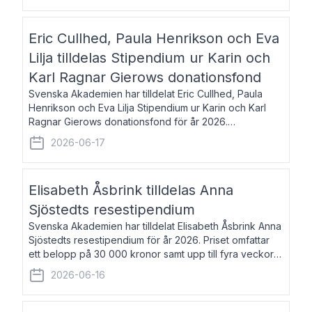
Eric Cullhed, Paula Henrikson och Eva
Lilja tilldelas Stipendium ur Karin och
Karl Ragnar Gierows donationsfond
Svenska Akademien har tilldelat Eric Cullhed, Paula
Henrikson och Eva Lilja Stipendium ur Karin och Karl
Ragnar Gierows donationsfond för år 2026.
Stipendiebeloppet är på 70 000 kronor vardera. Eric
2026-06-17
Cullhed, född 1985, är professor i grekis
Elisabeth Åsbrink tilldelas Anna
Sjöstedts resestipendium
Svenska Akademien har tilldelat Elisabeth Åsbrink Anna
Sjöstedts resestipendium för år 2026. Priset omfattar
ett belopp på 30 000 kronor samt upp till fyra veckors
fri vistelse i Akademiens lägenhet i Berlin. Elisabeth
2026-06-16
Åsbrink, född 1965 oc