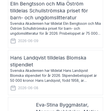
Elin Bengtsson och Mia Öström
tilldelas Schullströmska priset för
barn- och ungdomslitteratur
Svenska Akademien har tilldelat Elin Bengtsson och Mia
Öström Schullströmska priset för barn- och
ungdomslitteratur för år 2026. Prisbeloppet är 75 000
kronor vardera. Elin Bengtsson, född 1987, är författare
2026-06-09
och forskare i genusvetenskap.
Hans Landqvist tilldelas Blomska
stipendiet
Svenska Akademien har tilldelat Hans Landqvist
Blomska stipendiet för år 2026. Stipendiebeloppet är
50 000 kronor. Hans Landqvist, född 1958, är
professor i svenska vid Göteborgs universitet. Han
2026-06-08
disputerade år 2000 på avhandlingen Författn
Eva-Stina Byggmästar,