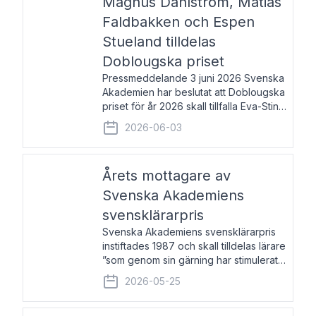
Magnus Dahlström, Matias
Faldbakken och Espen
Stueland tilldelas
Doblougska priset
Pressmeddelande 3 juni 2026 Svenska
Akademien har beslutat att Doblougska
priset för år 2026 skall tillfalla Eva-Stina
Byggmästar, Magnus Dahlström, Matias
2026-06-03
Faldbakken samt Espen Stueland.
Prisbeloppet är 200 000 svenska
kronor per mottagare
Årets mottagare av
Svenska Akademiens
svensklärarpris
Svenska Akademiens svensklärarpris
instiftades 1987 och skall tilldelas lärare
”som genom sin gärning har stimulerat
intresset hos unga människor för
2026-05-25
svenska språket och litteraturen”.
Prisutdelning och samtal med