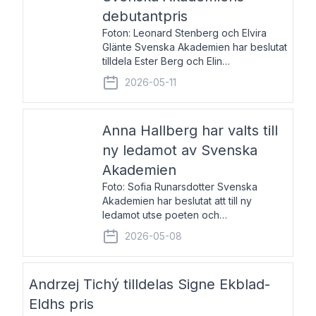
debutantpris
Foton: Leonard Stenberg och Elvira
Glänte Svenska Akademien har beslutat
tilldela Ester Berg och Elin
Michaelsdotter Svenska Akademiens
2026-05-11
debutantpris för år 2026. Priset är
nyinstiftat och syftar till att lyfta fram
intressanta och löftesrik
Anna Hallberg har valts till
ny ledamot av Svenska
Akademien
Foto: Sofia Runarsdotter Svenska
Akademien har beslutat att till ny
ledamot utse poeten och
litteraturkritikern Anna Hallberg. Hon
2026-05-08
efterträder poeten Tua Forsström på
stol 18 och kommer att ta sitt inträde vid
Akademiens högtidssammankomst
Andrzej Tichý tilldelas Signe Ekblad-
Eldhs pris