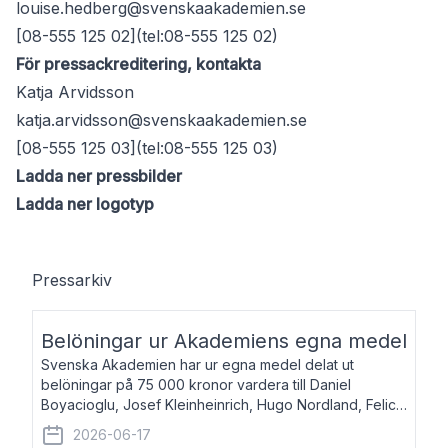
louise.hedberg@svenskaakademien.se
[08-555 125 02](tel:08-555 125 02)
För pressackreditering, kontakta
Katja Arvidsson
katja.arvidsson@svenskaakademien.se
[08-555 125 03](tel:08-555 125 03)
Ladda ner pressbilder
Ladda ner logotyp
Pressarkiv
Belöningar ur Akademiens egna medel
Svenska Akademien har ur egna medel delat ut
belöningar på 75 000 kronor vardera till Daniel
Boyacioglu, Josef Kleinheinrich, Hugo Nordland, Felicia
Stenroth och Svante Strandberg. Daniel Boyacioglu,
2026-06-17
född 1981, är poet och scenartist. Josef