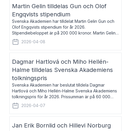
talar om språk och poesi – o
Martin Gelin tilldelas Gun och Olof
Engqvists stipendium
Svenska Akademien har tilldelat Martin Gelin Gun och
Olof Engqvists stipendium för år 2026.
Stipendiebeloppet är på 200 000 kronor. Martin Gelin,
född 1978, är journalist och författare. Han lever
2026-04-08
numera i Paris men var under många år bosat
Dagmar Hartlová och Miho Hellén-
Halme tilldelas Svenska Akademiens
tolkningspris
Svenska Akademien har beslutat tilldela Dagmar
Hartlová och Miho Hellén-Halme Svenska Akademiens
tolkningspris för år 2026. Prissumman är på 60 000
kronor var. Dagmar Hartlová, född 1951, översätter
2026-04-07
huvudsakligen från svenska till tjeckiska
Jan Erik Bornlid och Hillevi Norburg