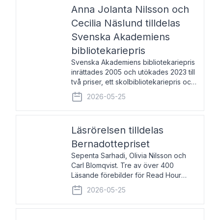
pristagarna äger rum under
Anna Jolanta Nilsson och
Cecilia Näslund tilldelas
Svenska Akademiens
bibliotekariepris
Svenska Akademiens bibliotekariepris
inrättades 2005 och utökades 2023 till
två priser, ett skolbibliotekariepris och
ett folkbibliotekariepris. Priserna skall
2026-05-25
tilldelas bibliotekarier vid svenska folk-
och skolbibliotek som gjort värdefull
Läsrörelsen tilldelas
Bernadottepriset
Sepenta Sarhadi, Olivia Nilsson och
Carl Blomqvist. Tre av över 400
Läsande förebilder för Read Hour
Sverige. Foto: Michael Wall. Den ideella
2026-05-25
föreningen Läsrörelsen tilldelas
Bernadottepriset 2026 för att den
under ett kvarts sekel gjort re