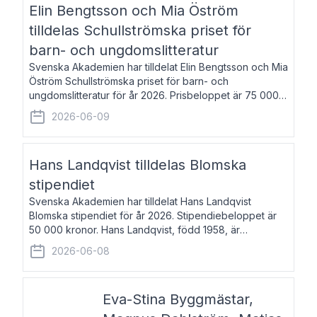
Elin Bengtsson och Mia Öström
tilldelas Schullströmska priset för
barn- och ungdomslitteratur
Svenska Akademien har tilldelat Elin Bengtsson och Mia
Öström Schullströmska priset för barn- och
ungdomslitteratur för år 2026. Prisbeloppet är 75 000
kronor vardera. Elin Bengtsson, född 1987, är författare
2026-06-09
och forskare i genusvetenskap.
Hans Landqvist tilldelas Blomska
stipendiet
Svenska Akademien har tilldelat Hans Landqvist
Blomska stipendiet för år 2026. Stipendiebeloppet är
50 000 kronor. Hans Landqvist, född 1958, är
professor i svenska vid Göteborgs universitet. Han
2026-06-08
disputerade år 2000 på avhandlingen Författn
Eva-Stina Byggmästar,