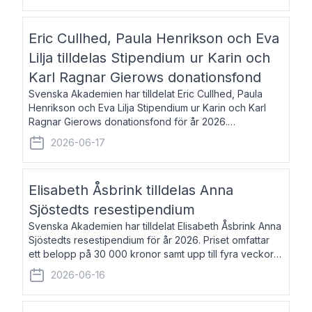
Eric Cullhed, Paula Henrikson och Eva
Lilja tilldelas Stipendium ur Karin och
Karl Ragnar Gierows donationsfond
Svenska Akademien har tilldelat Eric Cullhed, Paula
Henrikson och Eva Lilja Stipendium ur Karin och Karl
Ragnar Gierows donationsfond för år 2026.
Stipendiebeloppet är på 70 000 kronor vardera. Eric
2026-06-17
Cullhed, född 1985, är professor i grekis
Elisabeth Åsbrink tilldelas Anna
Sjöstedts resestipendium
Svenska Akademien har tilldelat Elisabeth Åsbrink Anna
Sjöstedts resestipendium för år 2026. Priset omfattar
ett belopp på 30 000 kronor samt upp till fyra veckors
fri vistelse i Akademiens lägenhet i Berlin. Elisabeth
2026-06-16
Åsbrink, född 1965 oc