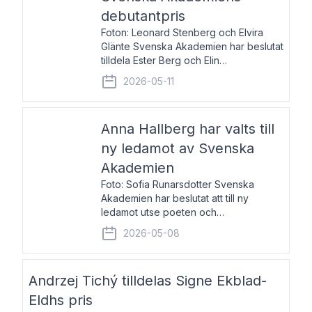
debutantpris
Foton: Leonard Stenberg och Elvira
Glänte Svenska Akademien har beslutat
tilldela Ester Berg och Elin
Michaelsdotter Svenska Akademiens
2026-05-11
debutantpris för år 2026. Priset är
nyinstiftat och syftar till att lyfta fram
intressanta och löftesrik
Anna Hallberg har valts till
ny ledamot av Svenska
Akademien
Foto: Sofia Runarsdotter Svenska
Akademien har beslutat att till ny
ledamot utse poeten och
litteraturkritikern Anna Hallberg. Hon
2026-05-08
efterträder poeten Tua Forsström på
stol 18 och kommer att ta sitt inträde vid
Akademiens högtidssammankomst
Andrzej Tichý tilldelas Signe Ekblad-
Eldhs pris