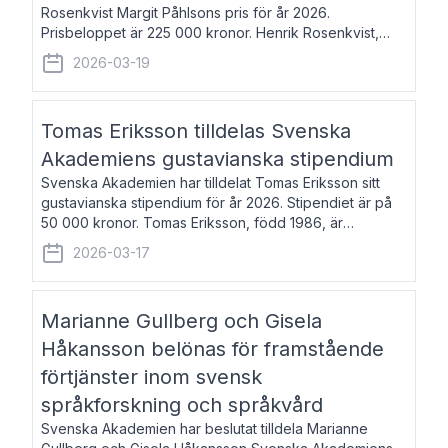
Rosenkvist Margit Påhlsons pris för år 2026.
Prisbeloppet är 225 000 kronor. Henrik Rosenkvist,
född 1965, är professor i nordiska språk vid Göteborgs
2026-03-19
universitet. Han disputerade 2004 på avhan
Tomas Eriksson tilldelas Svenska
Akademiens gustavianska stipendium
Svenska Akademien har tilldelat Tomas Eriksson sitt
gustavianska stipendium för år 2026. Stipendiet är på
50 000 kronor. Tomas Eriksson, född 1986, är
projektledare inom marknadsföring och författare och
2026-03-17
utkom i fjol med boken Syndabocken.
Marianne Gullberg och Gisela
Håkansson belönas för framstående
förtjänster inom svensk
språkforskning och språkvård
Svenska Akademien har beslutat tilldela Marianne