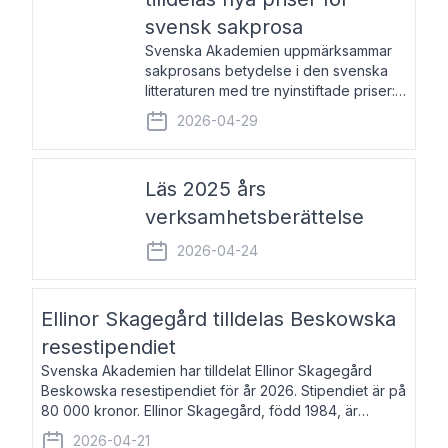
svensk sakprosa
Svenska Akademien uppmärksammar
sakprosans betydelse i den svenska
litteraturen med tre nyinstiftade priser:
Svenska Akademiens pris till
2026-04-29
framstående författare av svensk
sakprosa som i år går till Magnus
Västerbro, Svenska Akademiens pris
Läs 2025 års
verksamhetsberättelse
2026-04-24
Ellinor Skagegård tilldelas Beskowska
resestipendiet
Svenska Akademien har tilldelat Ellinor Skagegård
Beskowska resestipendiet för år 2026. Stipendiet är på
80 000 kronor. Ellinor Skagegård, född 1984, är
författare, journalist och musiker. Hon skriver
2026-04-21