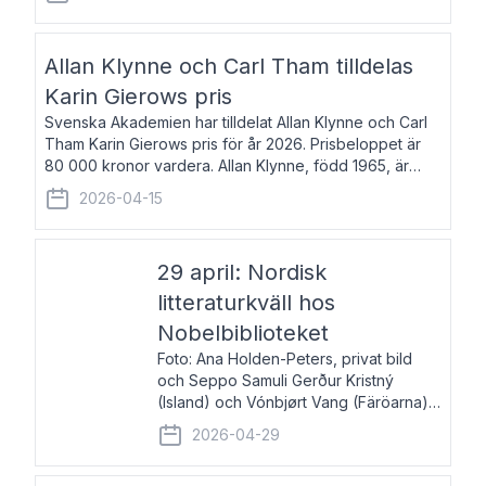
återkommande för Svenska Dagbladet, Ups
Allan Klynne och Carl Tham tilldelas
Karin Gierows pris
Svenska Akademien har tilldelat Allan Klynne och Carl
Tham Karin Gierows pris för år 2026. Prisbeloppet är
80 000 kronor vardera. Allan Klynne, född 1965, är
arkeolog, författare, översättare och fil.dr i antikens
2026-04-15
kultur och samhällsliv. Ut
29 april: Nordisk
litteraturkväll hos
Nobelbiblioteket
Foto: Ana Holden-Peters, privat bild
och Seppo Samuli Gerður Kristný
(Island) och Vónbjørt Vang (Färöarna)
läser ur sina verk och samtalar med
2026-04-29
John Swedenmark. De läser upp på
färöiska, isländska och svenska och