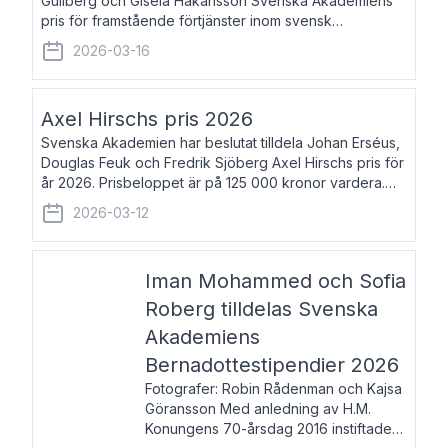
Gullberg och Gisela Håkansson Svenska Akademiens
pris för framstående förtjänster inom svensk
språkforskning och språkvård till minne av Carl Gabriel
2026-03-16
och Karin Forsberg för år 2026. Prissumma
Axel Hirschs pris 2026
Svenska Akademien har beslutat tilldela Johan Erséus,
Douglas Feuk och Fredrik Sjöberg Axel Hirschs pris för
år 2026. Prisbeloppet är på 125 000 kronor vardera.
Johan Erséus, född 1959, är fackboksförfattare och
2026-03-12
journalist med mångårigt för
Iman Mohammed och Sofia
Roberg tilldelas Svenska
Akademiens
Bernadottestipendier 2026
Fotografer: Robin Rådenman och Kajsa
Göransson Med anledning av H.M.
Konungens 70-årsdag 2016 instiftade