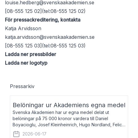
louise.hedberg@svenskaakademien.se
[08-555 125 02](tel:08-555 125 02)
För pressackreditering, kontakta
Katja Arvidsson
katja.arvidsson@svenskaakademien.se
[08-555 125 03](tel:08-555 125 03)
Ladda ner pressbilder
Ladda ner logotyp
Pressarkiv
Belöningar ur Akademiens egna medel
Svenska Akademien har ur egna medel delat ut
belöningar på 75 000 kronor vardera till Daniel
Boyacioglu, Josef Kleinheinrich, Hugo Nordland, Felicia
Stenroth och Svante Strandberg. Daniel Boyacioglu,
2026-06-17
född 1981, är poet och scenartist. Josef