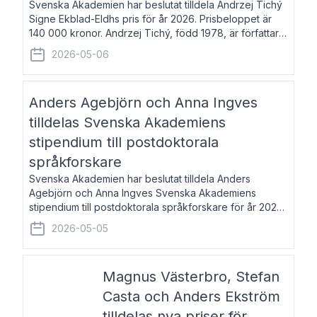
Svenska Akademien har beslutat tilldela Andrzej Tichý
Signe Ekblad-Eldhs pris för år 2026. Prisbeloppet är
140 000 kronor. Andrzej Tichý, född 1978, är författare
och kulturskribent. Han debuterade 2005 med den
2026-05-06
lovordade romanen Sex liter l
Anders Agebjörn och Anna Ingves
tilldelas Svenska Akademiens
stipendium till postdoktorala
språkforskare
Svenska Akademien har beslutat tilldela Anders
Agebjörn och Anna Ingves Svenska Akademiens
stipendium till postdoktorala språkforskare för år 2026.
Stipendiebeloppet är 75 000 kronor per mottagare.
2026-05-05
Anders Agebjörn, född 1984, är universitet
Magnus Västerbro, Stefan
Casta och Anders Ekström
tilldelas nya priser för