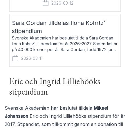
fem av de kungliga akademierna det så
2026-03-12
kallade Bernadotteprogrammet med
syfte att genom stipendier erbjuda stöd
och fortbildning till fo
Sara Gordan tilldelas Ilona Kohrtz’
stipendium
Svenska Akademien har beslutat tilldela Sara Gordan
Ilona Kohrtz’ stipendium för år 2026–2027. Stipendiet är
på 40 000 kronor per år. Sara Gordan, född 1972, är
författare och översättare. Hon debuterade 2006 med
2026-03-11
det prosalyriska verket En
Eric och Ingrid Lilliehööks
stipendium
Svenska Akademien har beslutat tilldela
Mikael
Johansson
Eric och Ingrid Lilliehööks stipendium för år
2017. Stipendiet, som tillkommit genom en donation till