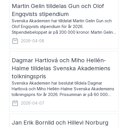
talar om språk och poesi – o
Martin Gelin tilldelas Gun och Olof
Engqvists stipendium
Svenska Akademien har tilldelat Martin Gelin Gun och
Olof Engqvists stipendium för år 2026.
Stipendiebeloppet är på 200 000 kronor. Martin Gelin,
född 1978, är journalist och författare. Han lever
2026-04-08
numera i Paris men var under många år bosat
Dagmar Hartlová och Miho Hellén-
Halme tilldelas Svenska Akademiens
tolkningspris
Svenska Akademien har beslutat tilldela Dagmar
Hartlová och Miho Hellén-Halme Svenska Akademiens
tolkningspris för år 2026. Prissumman är på 60 000
kronor var. Dagmar Hartlová, född 1951, översätter
2026-04-07
huvudsakligen från svenska till tjeckiska
Jan Erik Bornlid och Hillevi Norburg