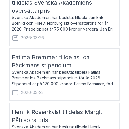
tilldelas Svenska Akademiens
översättarpris
Svenska Akademien har beslutat tilldela Jan Erik
Bornlid och Hillevi Norburg sitt översättarpris för år
2026. Prisbeloppet är 75 000 kronor vardera. Jan Erik
Bornlid, född 1947, är översättare från tyska. Han är
2026-03-26
främst känd för sina översät
Fatima Bremmer tilldelas Ida
Bäckmans stipendium
Svenska Akademien har beslutat tilldela Fatima
Bremmer Ida Bäckmans stipendium för år 2026.
Stipendiet är på 120 000 kronor. Fatima Bremmer, född
1977, är journalist och författare. Hon utkom i fjol med
2026-03-23
boken Ligan. Klarakvarterens blodsyst
Henrik Rosenkvist tilldelas Margit
Påhlsons pris
Svenska Akademien har beslutat tilldela Henrik