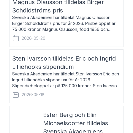
Magnus Olausson tilldelas Birger
Schöldströms pris
Svenska Akademien har tilldelat Magnus Olausson
Birger Schöldströms pris för år 2026. Prisbeloppet är
75 000 kronor. Magnus Olausson, född 1956 och
bosatt i Stockholm, är konstvetare, museiman och
2026-05-20
hovman. Han disputerade 1993 vid Uppsala un
Sten Ivarsson tilldelas Eric och Ingrid
Lilliehööks stipendium
Svenska Akademien har tilldelat Sten Ivarsson Eric och
Ingrid Lilliehööks stipendium för år 2026.
Stipendiebeloppet är på 125 000 kronor. Sten Ivarsson,
född 1979, är mediateksamordnare vid
2026-05-18
Söderslättsgymnasiet i Trelleborg. Här har han på
Ester Berg och Elin
Michaelsdotter tilldelas
Svenska Akademiens