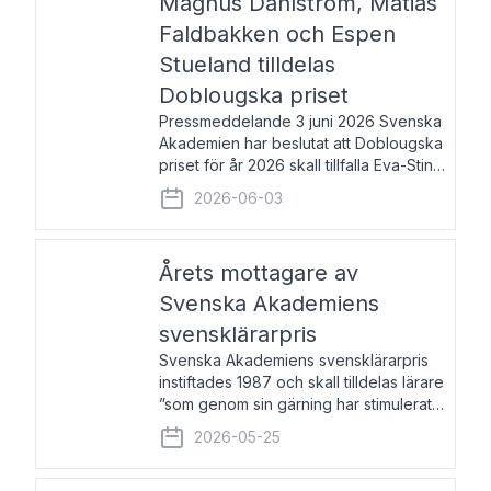
Magnus Dahlström, Matias
Faldbakken och Espen
Stueland tilldelas
Doblougska priset
Pressmeddelande 3 juni 2026 Svenska
Akademien har beslutat att Doblougska
priset för år 2026 skall tillfalla Eva-Stina
Byggmästar, Magnus Dahlström, Matias
2026-06-03
Faldbakken samt Espen Stueland.
Prisbeloppet är 200 000 svenska
kronor per mottagare
Årets mottagare av
Svenska Akademiens
svensklärarpris
Svenska Akademiens svensklärarpris
instiftades 1987 och skall tilldelas lärare
”som genom sin gärning har stimulerat
intresset hos unga människor för
2026-05-25
svenska språket och litteraturen”.
Prisutdelning och samtal med