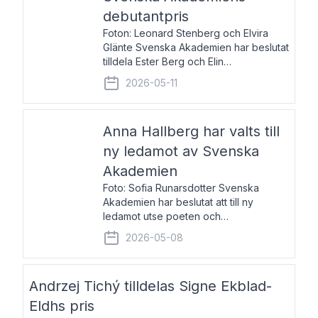
debutantpris
Foton: Leonard Stenberg och Elvira
Glänte Svenska Akademien har beslutat
tilldela Ester Berg och Elin
Michaelsdotter Svenska Akademiens
2026-05-11
debutantpris för år 2026. Priset är
nyinstiftat och syftar till att lyfta fram
intressanta och löftesrik
Anna Hallberg har valts till
ny ledamot av Svenska
Akademien
Foto: Sofia Runarsdotter Svenska
Akademien har beslutat att till ny
ledamot utse poeten och
litteraturkritikern Anna Hallberg. Hon
2026-05-08
efterträder poeten Tua Forsström på
stol 18 och kommer att ta sitt inträde vid
Akademiens högtidssammankomst
Andrzej Tichý tilldelas Signe Ekblad-
Eldhs pris