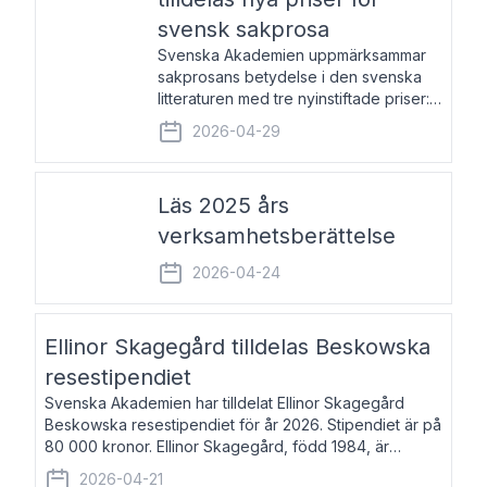
svensk sakprosa
Svenska Akademien uppmärksammar
sakprosans betydelse i den svenska
litteraturen med tre nyinstiftade priser:
Svenska Akademiens pris till
2026-04-29
framstående författare av svensk
sakprosa som i år går till Magnus
Västerbro, Svenska Akademiens pris
Läs 2025 års
verksamhetsberättelse
2026-04-24
Ellinor Skagegård tilldelas Beskowska
resestipendiet
Svenska Akademien har tilldelat Ellinor Skagegård
Beskowska resestipendiet för år 2026. Stipendiet är på
80 000 kronor. Ellinor Skagegård, född 1984, är
författare, journalist och musiker. Hon skriver
2026-04-21