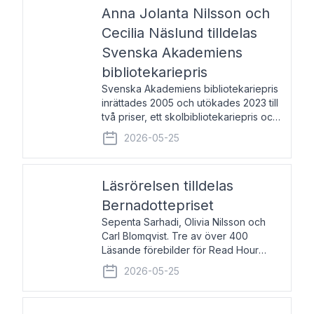
pristagarna äger rum under
Anna Jolanta Nilsson och
Cecilia Näslund tilldelas
Svenska Akademiens
bibliotekariepris
Svenska Akademiens bibliotekariepris
inrättades 2005 och utökades 2023 till
två priser, ett skolbibliotekariepris och
ett folkbibliotekariepris. Priserna skall
2026-05-25
tilldelas bibliotekarier vid svenska folk-
och skolbibliotek som gjort värdefull
Läsrörelsen tilldelas
Bernadottepriset
Sepenta Sarhadi, Olivia Nilsson och
Carl Blomqvist. Tre av över 400
Läsande förebilder för Read Hour
Sverige. Foto: Michael Wall. Den ideella
2026-05-25
föreningen Läsrörelsen tilldelas
Bernadottepriset 2026 för att den
under ett kvarts sekel gjort re