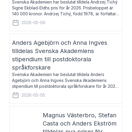
Svenska Akademien har beslutat tilldela Andrzej Tichý
Signe Ekblad-Eldhs pris för år 2026. Prisbeloppet är
140 000 kronor. Andrzej Tichý, född 1978, är författare
och kulturskribent. Han debuterade 2005 med den
2026-05-06
lovordade romanen Sex liter l
Anders Agebjörn och Anna Ingves
tilldelas Svenska Akademiens
stipendium till postdoktorala
språkforskare
Svenska Akademien har beslutat tilldela Anders
Agebjörn och Anna Ingves Svenska Akademiens
stipendium till postdoktorala språkforskare för år 2026.
Stipendiebeloppet är 75 000 kronor per mottagare.
2026-05-05
Anders Agebjörn, född 1984, är universitet
Magnus Västerbro, Stefan
Casta och Anders Ekström
tilldelas nya priser för