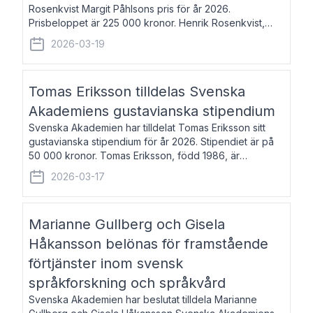
Rosenkvist Margit Påhlsons pris för år 2026.
Prisbeloppet är 225 000 kronor. Henrik Rosenkvist,
född 1965, är professor i nordiska språk vid Göteborgs
2026-03-19
universitet. Han disputerade 2004 på avhan
Tomas Eriksson tilldelas Svenska
Akademiens gustavianska stipendium
Svenska Akademien har tilldelat Tomas Eriksson sitt
gustavianska stipendium för år 2026. Stipendiet är på
50 000 kronor. Tomas Eriksson, född 1986, är
projektledare inom marknadsföring och författare och
2026-03-17
utkom i fjol med boken Syndabocken.
Marianne Gullberg och Gisela
Håkansson belönas för framstående
förtjänster inom svensk
språkforskning och språkvård
Svenska Akademien har beslutat tilldela Marianne