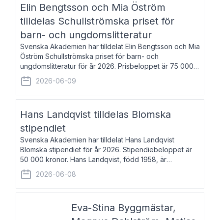
Elin Bengtsson och Mia Öström
tilldelas Schullströmska priset för
barn- och ungdomslitteratur
Svenska Akademien har tilldelat Elin Bengtsson och Mia
Öström Schullströmska priset för barn- och
ungdomslitteratur för år 2026. Prisbeloppet är 75 000
kronor vardera. Elin Bengtsson, född 1987, är författare
2026-06-09
och forskare i genusvetenskap.
Hans Landqvist tilldelas Blomska
stipendiet
Svenska Akademien har tilldelat Hans Landqvist
Blomska stipendiet för år 2026. Stipendiebeloppet är
50 000 kronor. Hans Landqvist, född 1958, är
professor i svenska vid Göteborgs universitet. Han
2026-06-08
disputerade år 2000 på avhandlingen Författn
Eva-Stina Byggmästar,