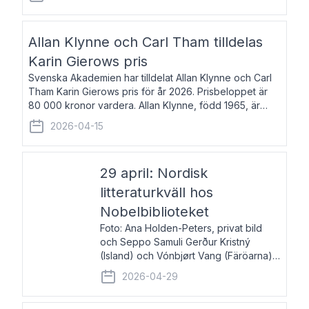
återkommande för Svenska Dagbladet, Ups
Allan Klynne och Carl Tham tilldelas
Karin Gierows pris
Svenska Akademien har tilldelat Allan Klynne och Carl
Tham Karin Gierows pris för år 2026. Prisbeloppet är
80 000 kronor vardera. Allan Klynne, född 1965, är
arkeolog, författare, översättare och fil.dr i antikens
2026-04-15
kultur och samhällsliv. Ut
29 april: Nordisk
litteraturkväll hos
Nobelbiblioteket
Foto: Ana Holden-Peters, privat bild
och Seppo Samuli Gerður Kristný
(Island) och Vónbjørt Vang (Färöarna)
läser ur sina verk och samtalar med
2026-04-29
John Swedenmark. De läser upp på
färöiska, isländska och svenska och