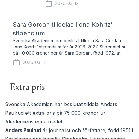
fem av de kungliga akademierna det så
2026-03-12
kallade Bernadotteprogrammet med
syfte att genom stipendier erbjuda stöd
och fortbildning till fo
Sara Gordan tilldelas Ilona Kohrtz’
stipendium
Svenska Akademien har beslutat tilldela Sara Gordan
Ilona Kohrtz’ stipendium för år 2026–2027. Stipendiet är
på 40 000 kronor per år. Sara Gordan, född 1972, är
författare och översättare. Hon debuterade 2006 med
2026-03-11
det prosalyriska verket En
Extra pris
Svenska Akademien har beslutat tilldela Anders
Paulrud ett extra pris på 75 000 kronor ur
Akademiens egna medel.
Anders Paulrud
är journalist och författare, född 1951 i