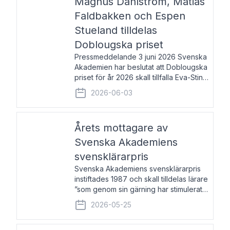
Magnus Dahlström, Matias
Faldbakken och Espen
Stueland tilldelas
Doblougska priset
Pressmeddelande 3 juni 2026 Svenska
Akademien har beslutat att Doblougska
priset för år 2026 skall tillfalla Eva-Stina
Byggmästar, Magnus Dahlström, Matias
2026-06-03
Faldbakken samt Espen Stueland.
Prisbeloppet är 200 000 svenska
kronor per mottagare
Årets mottagare av
Svenska Akademiens
svensklärarpris
Svenska Akademiens svensklärarpris
instiftades 1987 och skall tilldelas lärare
”som genom sin gärning har stimulerat
intresset hos unga människor för
2026-05-25
svenska språket och litteraturen”.
Prisutdelning och samtal med