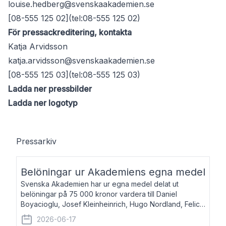
louise.hedberg@svenskaakademien.se
[08-555 125 02](tel:08-555 125 02)
För pressackreditering, kontakta
Katja Arvidsson
katja.arvidsson@svenskaakademien.se
[08-555 125 03](tel:08-555 125 03)
Ladda ner pressbilder
Ladda ner logotyp
Pressarkiv
Belöningar ur Akademiens egna medel
Svenska Akademien har ur egna medel delat ut
belöningar på 75 000 kronor vardera till Daniel
Boyacioglu, Josef Kleinheinrich, Hugo Nordland, Felicia
Stenroth och Svante Strandberg. Daniel Boyacioglu,
2026-06-17
född 1981, är poet och scenartist. Josef