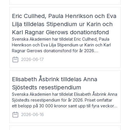
Eric Cullhed, Paula Henrikson och Eva
Lilja tilldelas Stipendium ur Karin och
Karl Ragnar Gierows donationsfond
Svenska Akademien har tilldelat Eric Cullhed, Paula
Henrikson och Eva Lilja Stipendium ur Karin och Karl
Ragnar Gierows donationsfond för år 2026.
Stipendiebeloppet är på 70 000 kronor vardera. Eric
2026-06-17
Cullhed, född 1985, är professor i grekis
Elisabeth Åsbrink tilldelas Anna
Sjöstedts resestipendium
Svenska Akademien har tilldelat Elisabeth Åsbrink Anna
Sjöstedts resestipendium för år 2026. Priset omfattar
ett belopp på 30 000 kronor samt upp till fyra veckors
fri vistelse i Akademiens lägenhet i Berlin. Elisabeth
2026-06-16
Åsbrink, född 1965 oc