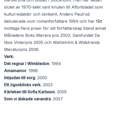
Karlskrona och bosatt i Stockholm. Han har sedan
slutet av 1970-talet varit knuten till Aftonbladet som
kulturredaktör och skribent. Anders Paulrud
debuterade som romanförfattare 1994 och har fått
mottaga flera priser för sitt författarskap bland annat
Månadens Boks litterära pris 2003, Samfundet De
Nios Vinterpris 2005 och Wahlström & Widstrands
litteraturpris 2006.
Verk:
Det regnar i Wimbledon
. 1994
Amamamor
. 1996
Inbjudan till sorg
. 2000
Ett ögonblicks verk
. 2003
Kärleken till Sofia Karlsson
. 2005
Som vi älskade varandra
. 2007