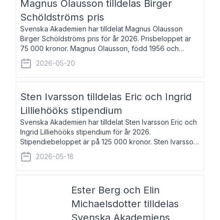
Magnus Olausson tilldelas Birger
Schöldströms pris
Svenska Akademien har tilldelat Magnus Olausson
Birger Schöldströms pris för år 2026. Prisbeloppet är
75 000 kronor. Magnus Olausson, född 1956 och
bosatt i Stockholm, är konstvetare, museiman och
2026-05-20
hovman. Han disputerade 1993 vid Uppsala un
Sten Ivarsson tilldelas Eric och Ingrid
Lilliehööks stipendium
Svenska Akademien har tilldelat Sten Ivarsson Eric och
Ingrid Lilliehööks stipendium för år 2026.
Stipendiebeloppet är på 125 000 kronor. Sten Ivarsson,
född 1979, är mediateksamordnare vid
2026-05-18
Söderslättsgymnasiet i Trelleborg. Här har han på
Ester Berg och Elin
Michaelsdotter tilldelas
Svenska Akademiens