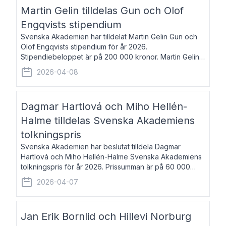
talar om språk och poesi – o
Martin Gelin tilldelas Gun och Olof
Engqvists stipendium
Svenska Akademien har tilldelat Martin Gelin Gun och
Olof Engqvists stipendium för år 2026.
Stipendiebeloppet är på 200 000 kronor. Martin Gelin,
född 1978, är journalist och författare. Han lever
2026-04-08
numera i Paris men var under många år bosat
Dagmar Hartlová och Miho Hellén-
Halme tilldelas Svenska Akademiens
tolkningspris
Svenska Akademien har beslutat tilldela Dagmar
Hartlová och Miho Hellén-Halme Svenska Akademiens
tolkningspris för år 2026. Prissumman är på 60 000
kronor var. Dagmar Hartlová, född 1951, översätter
2026-04-07
huvudsakligen från svenska till tjeckiska
Jan Erik Bornlid och Hillevi Norburg