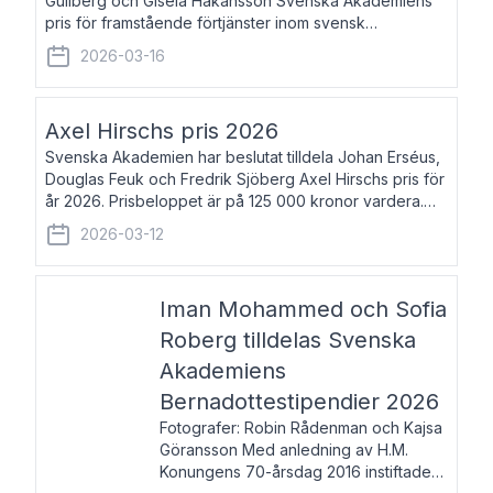
Gullberg och Gisela Håkansson Svenska Akademiens
pris för framstående förtjänster inom svensk
språkforskning och språkvård till minne av Carl Gabriel
2026-03-16
och Karin Forsberg för år 2026. Prissumma
Axel Hirschs pris 2026
Svenska Akademien har beslutat tilldela Johan Erséus,
Douglas Feuk och Fredrik Sjöberg Axel Hirschs pris för
år 2026. Prisbeloppet är på 125 000 kronor vardera.
Johan Erséus, född 1959, är fackboksförfattare och
2026-03-12
journalist med mångårigt för
Iman Mohammed och Sofia
Roberg tilldelas Svenska
Akademiens
Bernadottestipendier 2026
Fotografer: Robin Rådenman och Kajsa
Göransson Med anledning av H.M.
Konungens 70-årsdag 2016 instiftade