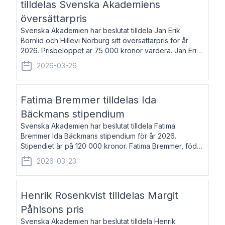
tilldelas Svenska Akademiens
översättarpris
Svenska Akademien har beslutat tilldela Jan Erik
Bornlid och Hillevi Norburg sitt översättarpris för år
2026. Prisbeloppet är 75 000 kronor vardera. Jan Erik
Bornlid, född 1947, är översättare från tyska. Han är
2026-03-26
främst känd för sina översät
Fatima Bremmer tilldelas Ida
Bäckmans stipendium
Svenska Akademien har beslutat tilldela Fatima
Bremmer Ida Bäckmans stipendium för år 2026.
Stipendiet är på 120 000 kronor. Fatima Bremmer, född
1977, är journalist och författare. Hon utkom i fjol med
2026-03-23
boken Ligan. Klarakvarterens blodsyst
Henrik Rosenkvist tilldelas Margit
Påhlsons pris
Svenska Akademien har beslutat tilldela Henrik