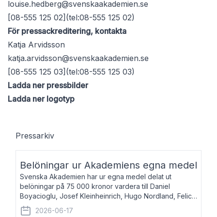
louise.hedberg@svenskaakademien.se
[08-555 125 02](tel:08-555 125 02)
För pressackreditering, kontakta
Katja Arvidsson
katja.arvidsson@svenskaakademien.se
[08-555 125 03](tel:08-555 125 03)
Ladda ner pressbilder
Ladda ner logotyp
Pressarkiv
Belöningar ur Akademiens egna medel
Svenska Akademien har ur egna medel delat ut
belöningar på 75 000 kronor vardera till Daniel
Boyacioglu, Josef Kleinheinrich, Hugo Nordland, Felicia
Stenroth och Svante Strandberg. Daniel Boyacioglu,
2026-06-17
född 1981, är poet och scenartist. Josef