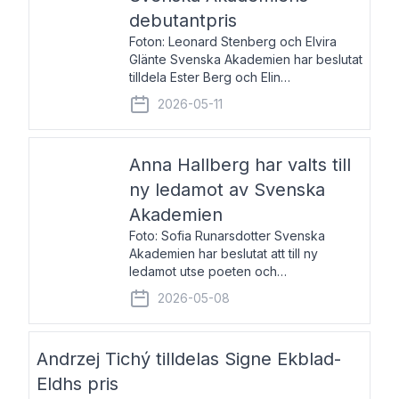
debutantpris
Foton: Leonard Stenberg och Elvira
Glänte Svenska Akademien har beslutat
tilldela Ester Berg och Elin
Michaelsdotter Svenska Akademiens
2026-05-11
debutantpris för år 2026. Priset är
nyinstiftat och syftar till att lyfta fram
intressanta och löftesrik
Anna Hallberg har valts till
ny ledamot av Svenska
Akademien
Foto: Sofia Runarsdotter Svenska
Akademien har beslutat att till ny
ledamot utse poeten och
litteraturkritikern Anna Hallberg. Hon
2026-05-08
efterträder poeten Tua Forsström på
stol 18 och kommer att ta sitt inträde vid
Akademiens högtidssammankomst
Andrzej Tichý tilldelas Signe Ekblad-
Eldhs pris