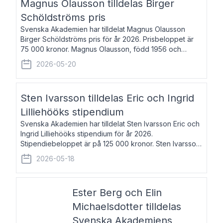
Magnus Olausson tilldelas Birger
Schöldströms pris
Svenska Akademien har tilldelat Magnus Olausson
Birger Schöldströms pris för år 2026. Prisbeloppet är
75 000 kronor. Magnus Olausson, född 1956 och
bosatt i Stockholm, är konstvetare, museiman och
2026-05-20
hovman. Han disputerade 1993 vid Uppsala un
Sten Ivarsson tilldelas Eric och Ingrid
Lilliehööks stipendium
Svenska Akademien har tilldelat Sten Ivarsson Eric och
Ingrid Lilliehööks stipendium för år 2026.
Stipendiebeloppet är på 125 000 kronor. Sten Ivarsson,
född 1979, är mediateksamordnare vid
2026-05-18
Söderslättsgymnasiet i Trelleborg. Här har han på
Ester Berg och Elin
Michaelsdotter tilldelas
Svenska Akademiens