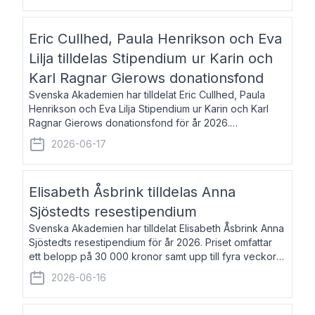
Eric Cullhed, Paula Henrikson och Eva
Lilja tilldelas Stipendium ur Karin och
Karl Ragnar Gierows donationsfond
Svenska Akademien har tilldelat Eric Cullhed, Paula
Henrikson och Eva Lilja Stipendium ur Karin och Karl
Ragnar Gierows donationsfond för år 2026.
Stipendiebeloppet är på 70 000 kronor vardera. Eric
2026-06-17
Cullhed, född 1985, är professor i grekis
Elisabeth Åsbrink tilldelas Anna
Sjöstedts resestipendium
Svenska Akademien har tilldelat Elisabeth Åsbrink Anna
Sjöstedts resestipendium för år 2026. Priset omfattar
ett belopp på 30 000 kronor samt upp till fyra veckors
fri vistelse i Akademiens lägenhet i Berlin. Elisabeth
2026-06-16
Åsbrink, född 1965 oc