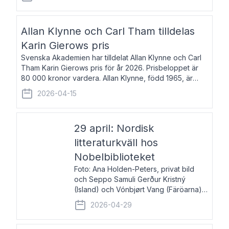
återkommande för Svenska Dagbladet, Ups
Allan Klynne och Carl Tham tilldelas
Karin Gierows pris
Svenska Akademien har tilldelat Allan Klynne och Carl
Tham Karin Gierows pris för år 2026. Prisbeloppet är
80 000 kronor vardera. Allan Klynne, född 1965, är
arkeolog, författare, översättare och fil.dr i antikens
2026-04-15
kultur och samhällsliv. Ut
29 april: Nordisk
litteraturkväll hos
Nobelbiblioteket
Foto: Ana Holden-Peters, privat bild
och Seppo Samuli Gerður Kristný
(Island) och Vónbjørt Vang (Färöarna)
läser ur sina verk och samtalar med
2026-04-29
John Swedenmark. De läser upp på
färöiska, isländska och svenska och