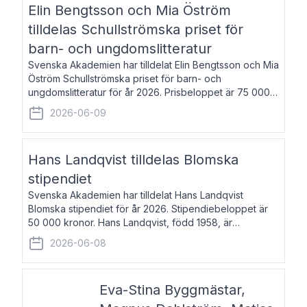
Elin Bengtsson och Mia Öström
tilldelas Schullströmska priset för
barn- och ungdomslitteratur
Svenska Akademien har tilldelat Elin Bengtsson och Mia
Öström Schullströmska priset för barn- och
ungdomslitteratur för år 2026. Prisbeloppet är 75 000
kronor vardera. Elin Bengtsson, född 1987, är författare
2026-06-09
och forskare i genusvetenskap.
Hans Landqvist tilldelas Blomska
stipendiet
Svenska Akademien har tilldelat Hans Landqvist
Blomska stipendiet för år 2026. Stipendiebeloppet är
50 000 kronor. Hans Landqvist, född 1958, är
professor i svenska vid Göteborgs universitet. Han
2026-06-08
disputerade år 2000 på avhandlingen Författn
Eva-Stina Byggmästar,