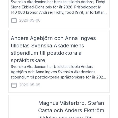
Svenska Akademien har beslutat tilldela Andrzej Tichý
Signe Ekblad-Eldhs pris för år 2026. Prisbeloppet är
140 000 kronor. Andrzej Tichý, född 1978, är författare
och kulturskribent. Han debuterade 2005 med den
2026-05-06
lovordade romanen Sex liter l
Anders Agebjörn och Anna Ingves
tilldelas Svenska Akademiens
stipendium till postdoktorala
språkforskare
Svenska Akademien har beslutat tilldela Anders
Agebjörn och Anna Ingves Svenska Akademiens
stipendium till postdoktorala språkforskare för år 2026.
Stipendiebeloppet är 75 000 kronor per mottagare.
2026-05-05
Anders Agebjörn, född 1984, är universitet
Magnus Västerbro, Stefan
Casta och Anders Ekström
tilldelas nya priser för