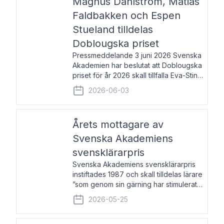
Magnus Dahlström, Matias
Faldbakken och Espen
Stueland tilldelas
Doblougska priset
Pressmeddelande 3 juni 2026 Svenska
Akademien har beslutat att Doblougska
priset för år 2026 skall tillfalla Eva-Stina
Byggmästar, Magnus Dahlström, Matias
2026-06-03
Faldbakken samt Espen Stueland.
Prisbeloppet är 200 000 svenska
kronor per mottagare
Årets mottagare av
Svenska Akademiens
svensklärarpris
Svenska Akademiens svensklärarpris
instiftades 1987 och skall tilldelas lärare
”som genom sin gärning har stimulerat
intresset hos unga människor för
2026-05-25
svenska språket och litteraturen”.
Prisutdelning och samtal med