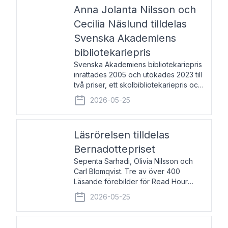
pristagarna äger rum under
Anna Jolanta Nilsson och
Cecilia Näslund tilldelas
Svenska Akademiens
bibliotekariepris
Svenska Akademiens bibliotekariepris
inrättades 2005 och utökades 2023 till
två priser, ett skolbibliotekariepris och
ett folkbibliotekariepris. Priserna skall
2026-05-25
tilldelas bibliotekarier vid svenska folk-
och skolbibliotek som gjort värdefull
Läsrörelsen tilldelas
Bernadottepriset
Sepenta Sarhadi, Olivia Nilsson och
Carl Blomqvist. Tre av över 400
Läsande förebilder för Read Hour
Sverige. Foto: Michael Wall. Den ideella
2026-05-25
föreningen Läsrörelsen tilldelas
Bernadottepriset 2026 för att den
under ett kvarts sekel gjort re