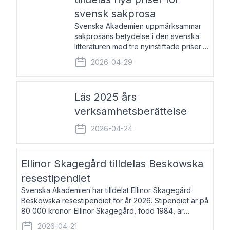
svensk sakprosa
Svenska Akademien uppmärksammar
sakprosans betydelse i den svenska
litteraturen med tre nyinstiftade priser:
Svenska Akademiens pris till
2026-04-29
framstående författare av svensk
sakprosa som i år går till Magnus
Västerbro, Svenska Akademiens pris
Läs 2025 års
verksamhetsberättelse
2026-04-24
Ellinor Skagegård tilldelas Beskowska
resestipendiet
Svenska Akademien har tilldelat Ellinor Skagegård
Beskowska resestipendiet för år 2026. Stipendiet är på
80 000 kronor. Ellinor Skagegård, född 1984, är
författare, journalist och musiker. Hon skriver
2026-04-21