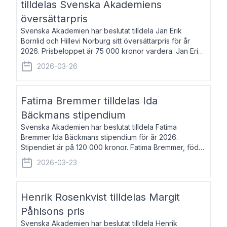
tilldelas Svenska Akademiens
översättarpris
Svenska Akademien har beslutat tilldela Jan Erik
Bornlid och Hillevi Norburg sitt översättarpris för år
2026. Prisbeloppet är 75 000 kronor vardera. Jan Erik
Bornlid, född 1947, är översättare från tyska. Han är
2026-03-26
främst känd för sina översät
Fatima Bremmer tilldelas Ida
Bäckmans stipendium
Svenska Akademien har beslutat tilldela Fatima
Bremmer Ida Bäckmans stipendium för år 2026.
Stipendiet är på 120 000 kronor. Fatima Bremmer, född
1977, är journalist och författare. Hon utkom i fjol med
2026-03-23
boken Ligan. Klarakvarterens blodsyst
Henrik Rosenkvist tilldelas Margit
Påhlsons pris
Svenska Akademien har beslutat tilldela Henrik