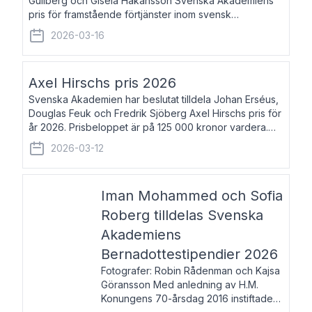
Gullberg och Gisela Håkansson Svenska Akademiens
pris för framstående förtjänster inom svensk
språkforskning och språkvård till minne av Carl Gabriel
2026-03-16
och Karin Forsberg för år 2026. Prissumma
Axel Hirschs pris 2026
Svenska Akademien har beslutat tilldela Johan Erséus,
Douglas Feuk och Fredrik Sjöberg Axel Hirschs pris för
år 2026. Prisbeloppet är på 125 000 kronor vardera.
Johan Erséus, född 1959, är fackboksförfattare och
2026-03-12
journalist med mångårigt för
Iman Mohammed och Sofia
Roberg tilldelas Svenska
Akademiens
Bernadottestipendier 2026
Fotografer: Robin Rådenman och Kajsa
Göransson Med anledning av H.M.
Konungens 70-årsdag 2016 instiftade