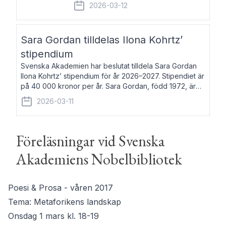
fem av de kungliga akademierna det så
2026-03-12
kallade Bernadotteprogrammet med
syfte att genom stipendier erbjuda stöd
och fortbildning till fo
Sara Gordan tilldelas Ilona Kohrtz’
stipendium
Svenska Akademien har beslutat tilldela Sara Gordan
Ilona Kohrtz’ stipendium för år 2026–2027. Stipendiet är
på 40 000 kronor per år. Sara Gordan, född 1972, är
författare och översättare. Hon debuterade 2006 med
2026-03-11
det prosalyriska verket En
Föreläsningar vid Svenska
Akademiens Nobelbibliotek
Poesi & Prosa - våren 2017
Tema: Metaforikens landskap
Onsdag 1 mars kl. 18-19