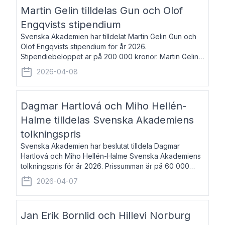
talar om språk och poesi – o
Martin Gelin tilldelas Gun och Olof
Engqvists stipendium
Svenska Akademien har tilldelat Martin Gelin Gun och
Olof Engqvists stipendium för år 2026.
Stipendiebeloppet är på 200 000 kronor. Martin Gelin,
född 1978, är journalist och författare. Han lever
2026-04-08
numera i Paris men var under många år bosat
Dagmar Hartlová och Miho Hellén-
Halme tilldelas Svenska Akademiens
tolkningspris
Svenska Akademien har beslutat tilldela Dagmar
Hartlová och Miho Hellén-Halme Svenska Akademiens
tolkningspris för år 2026. Prissumman är på 60 000
kronor var. Dagmar Hartlová, född 1951, översätter
2026-04-07
huvudsakligen från svenska till tjeckiska
Jan Erik Bornlid och Hillevi Norburg