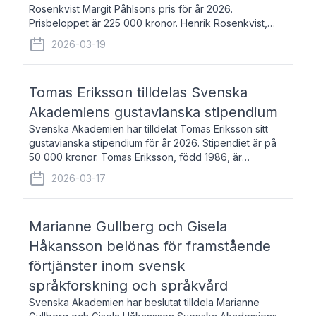
Rosenkvist Margit Påhlsons pris för år 2026.
Prisbeloppet är 225 000 kronor. Henrik Rosenkvist,
född 1965, är professor i nordiska språk vid Göteborgs
2026-03-19
universitet. Han disputerade 2004 på avhan
Tomas Eriksson tilldelas Svenska
Akademiens gustavianska stipendium
Svenska Akademien har tilldelat Tomas Eriksson sitt
gustavianska stipendium för år 2026. Stipendiet är på
50 000 kronor. Tomas Eriksson, född 1986, är
projektledare inom marknadsföring och författare och
2026-03-17
utkom i fjol med boken Syndabocken.
Marianne Gullberg och Gisela
Håkansson belönas för framstående
förtjänster inom svensk
språkforskning och språkvård
Svenska Akademien har beslutat tilldela Marianne