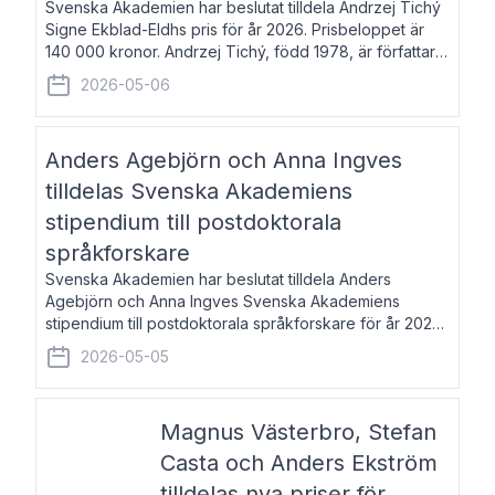
Svenska Akademien har beslutat tilldela Andrzej Tichý
Signe Ekblad-Eldhs pris för år 2026. Prisbeloppet är
140 000 kronor. Andrzej Tichý, född 1978, är författare
och kulturskribent. Han debuterade 2005 med den
2026-05-06
lovordade romanen Sex liter l
Anders Agebjörn och Anna Ingves
tilldelas Svenska Akademiens
stipendium till postdoktorala
språkforskare
Svenska Akademien har beslutat tilldela Anders
Agebjörn och Anna Ingves Svenska Akademiens
stipendium till postdoktorala språkforskare för år 2026.
Stipendiebeloppet är 75 000 kronor per mottagare.
2026-05-05
Anders Agebjörn, född 1984, är universitet
Magnus Västerbro, Stefan
Casta och Anders Ekström
tilldelas nya priser för