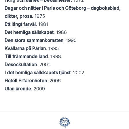
I krig och kärlek – bekännelser
. 1972
Dagar och nätter i Paris och Göteborg – dagboksblad,
dikter, prosa
. 1975
Ett långt farväl
. 1981
Det hemliga sällskapet
. 1986
Den stora sammankomsten
. 1990
Kvällarna på Pärlan
. 1995
Till främmande land
. 1998
Desockultation
. 2001
I det hemliga sällskapets tjänst
. 2002
Hotell Erfarenheten
. 2006
Utan ärende
. 2009