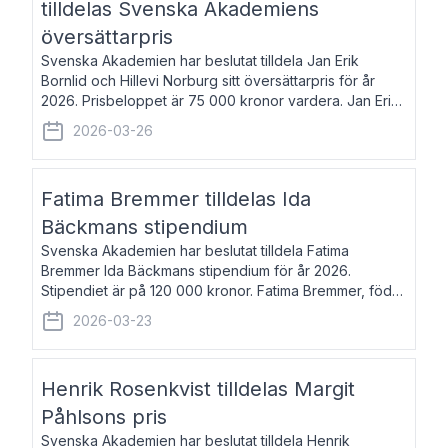
tilldelas Svenska Akademiens
översättarpris
Svenska Akademien har beslutat tilldela Jan Erik
Bornlid och Hillevi Norburg sitt översättarpris för år
2026. Prisbeloppet är 75 000 kronor vardera. Jan Erik
Bornlid, född 1947, är översättare från tyska. Han är
2026-03-26
främst känd för sina översät
Fatima Bremmer tilldelas Ida
Bäckmans stipendium
Svenska Akademien har beslutat tilldela Fatima
Bremmer Ida Bäckmans stipendium för år 2026.
Stipendiet är på 120 000 kronor. Fatima Bremmer, född
1977, är journalist och författare. Hon utkom i fjol med
2026-03-23
boken Ligan. Klarakvarterens blodsyst
Henrik Rosenkvist tilldelas Margit
Påhlsons pris
Svenska Akademien har beslutat tilldela Henrik