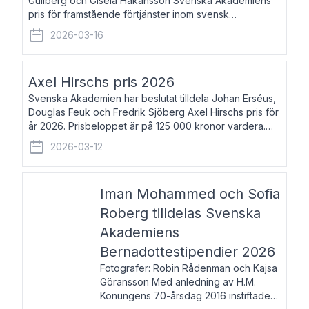
Gullberg och Gisela Håkansson Svenska Akademiens
pris för framstående förtjänster inom svensk
språkforskning och språkvård till minne av Carl Gabriel
2026-03-16
och Karin Forsberg för år 2026. Prissumma
Axel Hirschs pris 2026
Svenska Akademien har beslutat tilldela Johan Erséus,
Douglas Feuk och Fredrik Sjöberg Axel Hirschs pris för
år 2026. Prisbeloppet är på 125 000 kronor vardera.
Johan Erséus, född 1959, är fackboksförfattare och
2026-03-12
journalist med mångårigt för
Iman Mohammed och Sofia
Roberg tilldelas Svenska
Akademiens
Bernadottestipendier 2026
Fotografer: Robin Rådenman och Kajsa
Göransson Med anledning av H.M.
Konungens 70-årsdag 2016 instiftade