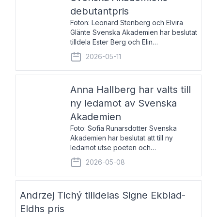
debutantpris
Foton: Leonard Stenberg och Elvira
Glänte Svenska Akademien har beslutat
tilldela Ester Berg och Elin
Michaelsdotter Svenska Akademiens
2026-05-11
debutantpris för år 2026. Priset är
nyinstiftat och syftar till att lyfta fram
intressanta och löftesrik
Anna Hallberg har valts till
ny ledamot av Svenska
Akademien
Foto: Sofia Runarsdotter Svenska
Akademien har beslutat att till ny
ledamot utse poeten och
litteraturkritikern Anna Hallberg. Hon
2026-05-08
efterträder poeten Tua Forsström på
stol 18 och kommer att ta sitt inträde vid
Akademiens högtidssammankomst
Andrzej Tichý tilldelas Signe Ekblad-
Eldhs pris