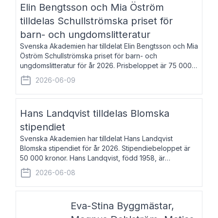
Elin Bengtsson och Mia Öström
tilldelas Schullströmska priset för
barn- och ungdomslitteratur
Svenska Akademien har tilldelat Elin Bengtsson och Mia
Öström Schullströmska priset för barn- och
ungdomslitteratur för år 2026. Prisbeloppet är 75 000
kronor vardera. Elin Bengtsson, född 1987, är författare
2026-06-09
och forskare i genusvetenskap.
Hans Landqvist tilldelas Blomska
stipendiet
Svenska Akademien har tilldelat Hans Landqvist
Blomska stipendiet för år 2026. Stipendiebeloppet är
50 000 kronor. Hans Landqvist, född 1958, är
professor i svenska vid Göteborgs universitet. Han
2026-06-08
disputerade år 2000 på avhandlingen Författn
Eva-Stina Byggmästar,