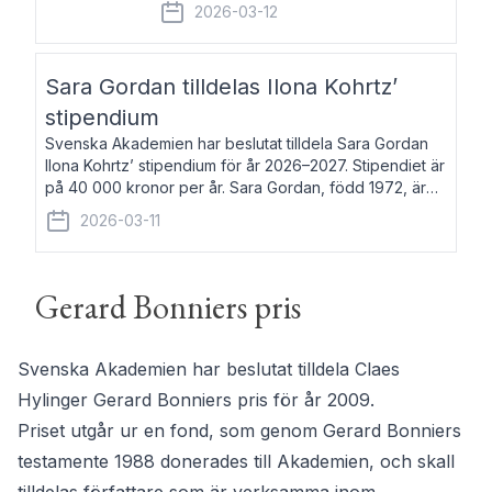
fem av de kungliga akademierna det så
2026-03-12
kallade Bernadotteprogrammet med
syfte att genom stipendier erbjuda stöd
och fortbildning till fo
Sara Gordan tilldelas Ilona Kohrtz’
stipendium
Svenska Akademien har beslutat tilldela Sara Gordan
Ilona Kohrtz’ stipendium för år 2026–2027. Stipendiet är
på 40 000 kronor per år. Sara Gordan, född 1972, är
författare och översättare. Hon debuterade 2006 med
2026-03-11
det prosalyriska verket En
Gerard Bonniers pris
Svenska Akademien har beslutat tilldela Claes
Hylinger Gerard Bonniers pris för år 2009.
Priset utgår ur en fond, som genom Gerard Bonniers
testamente 1988 donerades till Akademien, och skall