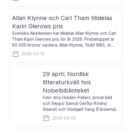
återkommande för Svenska Dagbladet, Ups
Allan Klynne och Carl Tham tilldelas
Karin Gierows pris
Svenska Akademien har tilldelat Allan Klynne och Carl
Tham Karin Gierows pris för år 2026. Prisbeloppet är
80 000 kronor vardera. Allan Klynne, född 1965, är
arkeolog, författare, översättare och fil.dr i antikens
2026-04-15
kultur och samhällsliv. Ut
29 april: Nordisk
litteraturkväll hos
Nobelbiblioteket
Foto: Ana Holden-Peters, privat bild
och Seppo Samuli Gerður Kristný
(Island) och Vónbjørt Vang (Färöarna)
läser ur sina verk och samtalar med
2026-04-29
John Swedenmark. De läser upp på
färöiska, isländska och svenska och