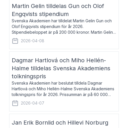
talar om språk och poesi – o
Martin Gelin tilldelas Gun och Olof
Engqvists stipendium
Svenska Akademien har tilldelat Martin Gelin Gun och
Olof Engqvists stipendium för år 2026.
Stipendiebeloppet är på 200 000 kronor. Martin Gelin,
född 1978, är journalist och författare. Han lever
2026-04-08
numera i Paris men var under många år bosat
Dagmar Hartlová och Miho Hellén-
Halme tilldelas Svenska Akademiens
tolkningspris
Svenska Akademien har beslutat tilldela Dagmar
Hartlová och Miho Hellén-Halme Svenska Akademiens
tolkningspris för år 2026. Prissumman är på 60 000
kronor var. Dagmar Hartlová, född 1951, översätter
2026-04-07
huvudsakligen från svenska till tjeckiska
Jan Erik Bornlid och Hillevi Norburg