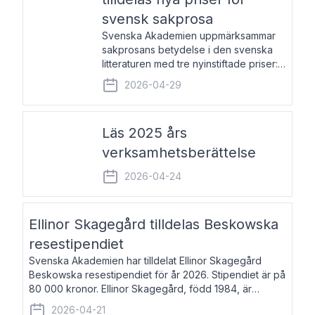
svensk sakprosa
Svenska Akademien uppmärksammar
sakprosans betydelse i den svenska
litteraturen med tre nyinstiftade priser:
Svenska Akademiens pris till
2026-04-29
framstående författare av svensk
sakprosa som i år går till Magnus
Västerbro, Svenska Akademiens pris
Läs 2025 års
verksamhetsberättelse
2026-04-24
Ellinor Skagegård tilldelas Beskowska
resestipendiet
Svenska Akademien har tilldelat Ellinor Skagegård
Beskowska resestipendiet för år 2026. Stipendiet är på
80 000 kronor. Ellinor Skagegård, född 1984, är
författare, journalist och musiker. Hon skriver
2026-04-21