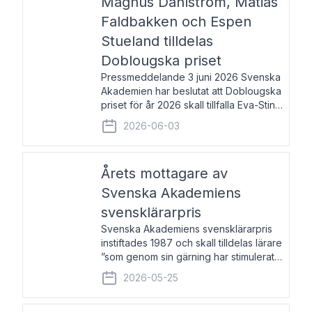
Magnus Dahlström, Matias
Faldbakken och Espen
Stueland tilldelas
Doblougska priset
Pressmeddelande 3 juni 2026 Svenska
Akademien har beslutat att Doblougska
priset för år 2026 skall tillfalla Eva-Stina
Byggmästar, Magnus Dahlström, Matias
2026-06-03
Faldbakken samt Espen Stueland.
Prisbeloppet är 200 000 svenska
kronor per mottagare
Årets mottagare av
Svenska Akademiens
svensklärarpris
Svenska Akademiens svensklärarpris
instiftades 1987 och skall tilldelas lärare
”som genom sin gärning har stimulerat
intresset hos unga människor för
2026-05-25
svenska språket och litteraturen”.
Prisutdelning och samtal med