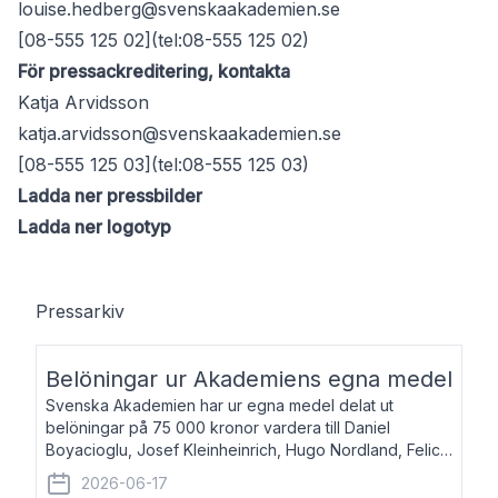
louise.hedberg@svenskaakademien.se
[08-555 125 02](tel:08-555 125 02)
För pressackreditering, kontakta
Katja Arvidsson
katja.arvidsson@svenskaakademien.se
[08-555 125 03](tel:08-555 125 03)
Ladda ner pressbilder
Ladda ner logotyp
Pressarkiv
Belöningar ur Akademiens egna medel
Svenska Akademien har ur egna medel delat ut
belöningar på 75 000 kronor vardera till Daniel
Boyacioglu, Josef Kleinheinrich, Hugo Nordland, Felicia
Stenroth och Svante Strandberg. Daniel Boyacioglu,
2026-06-17
född 1981, är poet och scenartist. Josef