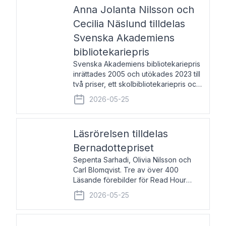
pristagarna äger rum under
Anna Jolanta Nilsson och
Cecilia Näslund tilldelas
Svenska Akademiens
bibliotekariepris
Svenska Akademiens bibliotekariepris
inrättades 2005 och utökades 2023 till
två priser, ett skolbibliotekariepris och
ett folkbibliotekariepris. Priserna skall
2026-05-25
tilldelas bibliotekarier vid svenska folk-
och skolbibliotek som gjort värdefull
Läsrörelsen tilldelas
Bernadottepriset
Sepenta Sarhadi, Olivia Nilsson och
Carl Blomqvist. Tre av över 400
Läsande förebilder för Read Hour
Sverige. Foto: Michael Wall. Den ideella
2026-05-25
föreningen Läsrörelsen tilldelas
Bernadottepriset 2026 för att den
under ett kvarts sekel gjort re