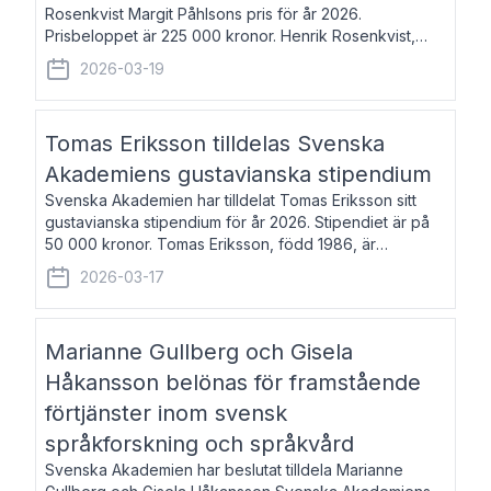
Rosenkvist Margit Påhlsons pris för år 2026.
Prisbeloppet är 225 000 kronor. Henrik Rosenkvist,
född 1965, är professor i nordiska språk vid Göteborgs
2026-03-19
universitet. Han disputerade 2004 på avhan
Tomas Eriksson tilldelas Svenska
Akademiens gustavianska stipendium
Svenska Akademien har tilldelat Tomas Eriksson sitt
gustavianska stipendium för år 2026. Stipendiet är på
50 000 kronor. Tomas Eriksson, född 1986, är
projektledare inom marknadsföring och författare och
2026-03-17
utkom i fjol med boken Syndabocken.
Marianne Gullberg och Gisela
Håkansson belönas för framstående
förtjänster inom svensk
språkforskning och språkvård
Svenska Akademien har beslutat tilldela Marianne