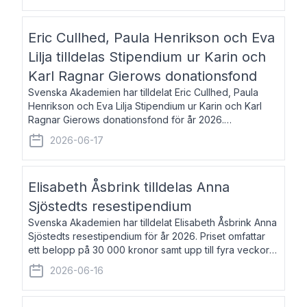
Eric Cullhed, Paula Henrikson och Eva
Lilja tilldelas Stipendium ur Karin och
Karl Ragnar Gierows donationsfond
Svenska Akademien har tilldelat Eric Cullhed, Paula
Henrikson och Eva Lilja Stipendium ur Karin och Karl
Ragnar Gierows donationsfond för år 2026.
Stipendiebeloppet är på 70 000 kronor vardera. Eric
2026-06-17
Cullhed, född 1985, är professor i grekis
Elisabeth Åsbrink tilldelas Anna
Sjöstedts resestipendium
Svenska Akademien har tilldelat Elisabeth Åsbrink Anna
Sjöstedts resestipendium för år 2026. Priset omfattar
ett belopp på 30 000 kronor samt upp till fyra veckors
fri vistelse i Akademiens lägenhet i Berlin. Elisabeth
2026-06-16
Åsbrink, född 1965 oc