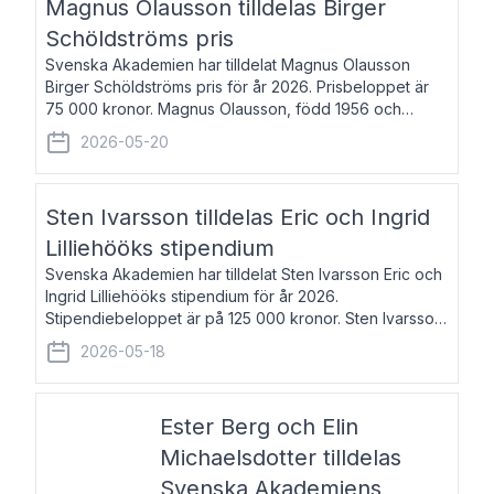
Magnus Olausson tilldelas Birger
Schöldströms pris
Svenska Akademien har tilldelat Magnus Olausson
Birger Schöldströms pris för år 2026. Prisbeloppet är
75 000 kronor. Magnus Olausson, född 1956 och
bosatt i Stockholm, är konstvetare, museiman och
2026-05-20
hovman. Han disputerade 1993 vid Uppsala un
Sten Ivarsson tilldelas Eric och Ingrid
Lilliehööks stipendium
Svenska Akademien har tilldelat Sten Ivarsson Eric och
Ingrid Lilliehööks stipendium för år 2026.
Stipendiebeloppet är på 125 000 kronor. Sten Ivarsson,
född 1979, är mediateksamordnare vid
2026-05-18
Söderslättsgymnasiet i Trelleborg. Här har han på
Ester Berg och Elin
Michaelsdotter tilldelas
Svenska Akademiens