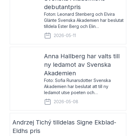
debutantpris
Foton: Leonard Stenberg och Elvira
Glänte Svenska Akademien har beslutat
tilldela Ester Berg och Elin
Michaelsdotter Svenska Akademiens
2026-05-11
debutantpris för år 2026. Priset är
nyinstiftat och syftar till att lyfta fram
intressanta och löftesrik
Anna Hallberg har valts till
ny ledamot av Svenska
Akademien
Foto: Sofia Runarsdotter Svenska
Akademien har beslutat att till ny
ledamot utse poeten och
litteraturkritikern Anna Hallberg. Hon
2026-05-08
efterträder poeten Tua Forsström på
stol 18 och kommer att ta sitt inträde vid
Akademiens högtidssammankomst
Andrzej Tichý tilldelas Signe Ekblad-
Eldhs pris