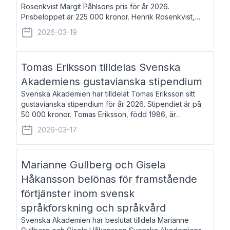
Rosenkvist Margit Påhlsons pris för år 2026.
Prisbeloppet är 225 000 kronor. Henrik Rosenkvist,
född 1965, är professor i nordiska språk vid Göteborgs
2026-03-19
universitet. Han disputerade 2004 på avhan
Tomas Eriksson tilldelas Svenska
Akademiens gustavianska stipendium
Svenska Akademien har tilldelat Tomas Eriksson sitt
gustavianska stipendium för år 2026. Stipendiet är på
50 000 kronor. Tomas Eriksson, född 1986, är
projektledare inom marknadsföring och författare och
2026-03-17
utkom i fjol med boken Syndabocken.
Marianne Gullberg och Gisela
Håkansson belönas för framstående
förtjänster inom svensk
språkforskning och språkvård
Svenska Akademien har beslutat tilldela Marianne