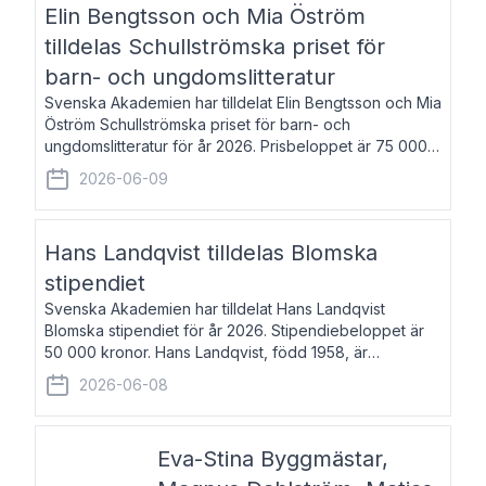
Elin Bengtsson och Mia Öström
tilldelas Schullströmska priset för
barn- och ungdomslitteratur
Svenska Akademien har tilldelat Elin Bengtsson och Mia
Öström Schullströmska priset för barn- och
ungdomslitteratur för år 2026. Prisbeloppet är 75 000
kronor vardera. Elin Bengtsson, född 1987, är författare
2026-06-09
och forskare i genusvetenskap.
Hans Landqvist tilldelas Blomska
stipendiet
Svenska Akademien har tilldelat Hans Landqvist
Blomska stipendiet för år 2026. Stipendiebeloppet är
50 000 kronor. Hans Landqvist, född 1958, är
professor i svenska vid Göteborgs universitet. Han
2026-06-08
disputerade år 2000 på avhandlingen Författn
Eva-Stina Byggmästar,