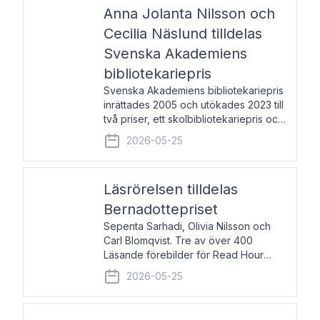
pristagarna äger rum under
Anna Jolanta Nilsson och
Cecilia Näslund tilldelas
Svenska Akademiens
bibliotekariepris
Svenska Akademiens bibliotekariepris
inrättades 2005 och utökades 2023 till
två priser, ett skolbibliotekariepris och
ett folkbibliotekariepris. Priserna skall
2026-05-25
tilldelas bibliotekarier vid svenska folk-
och skolbibliotek som gjort värdefull
Läsrörelsen tilldelas
Bernadottepriset
Sepenta Sarhadi, Olivia Nilsson och
Carl Blomqvist. Tre av över 400
Läsande förebilder för Read Hour
Sverige. Foto: Michael Wall. Den ideella
2026-05-25
föreningen Läsrörelsen tilldelas
Bernadottepriset 2026 för att den
under ett kvarts sekel gjort re