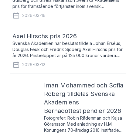
Gullberg och Gisela Håkansson Svenska Akademiens
pris för framstående förtjänster inom svensk
språkforskning och språkvård till minne av Carl Gabriel
2026-03-16
och Karin Forsberg för år 2026. Prissumma
Axel Hirschs pris 2026
Svenska Akademien har beslutat tilldela Johan Erséus,
Douglas Feuk och Fredrik Sjöberg Axel Hirschs pris för
år 2026. Prisbeloppet är på 125 000 kronor vardera.
Johan Erséus, född 1959, är fackboksförfattare och
2026-03-12
journalist med mångårigt för
Iman Mohammed och Sofia
Roberg tilldelas Svenska
Akademiens
Bernadottestipendier 2026
Fotografer: Robin Rådenman och Kajsa
Göransson Med anledning av H.M.
Konungens 70-årsdag 2016 instiftade