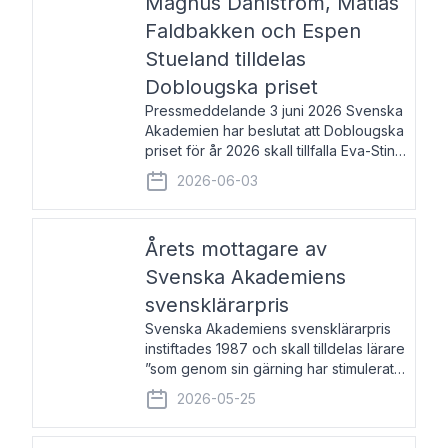
Magnus Dahlström, Matias
Faldbakken och Espen
Stueland tilldelas
Doblougska priset
Pressmeddelande 3 juni 2026 Svenska
Akademien har beslutat att Doblougska
priset för år 2026 skall tillfalla Eva-Stina
Byggmästar, Magnus Dahlström, Matias
2026-06-03
Faldbakken samt Espen Stueland.
Prisbeloppet är 200 000 svenska
kronor per mottagare
Årets mottagare av
Svenska Akademiens
svensklärarpris
Svenska Akademiens svensklärarpris
instiftades 1987 och skall tilldelas lärare
”som genom sin gärning har stimulerat
intresset hos unga människor för
2026-05-25
svenska språket och litteraturen”.
Prisutdelning och samtal med