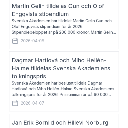
talar om språk och poesi – o
Martin Gelin tilldelas Gun och Olof
Engqvists stipendium
Svenska Akademien har tilldelat Martin Gelin Gun och
Olof Engqvists stipendium för år 2026.
Stipendiebeloppet är på 200 000 kronor. Martin Gelin,
född 1978, är journalist och författare. Han lever
2026-04-08
numera i Paris men var under många år bosat
Dagmar Hartlová och Miho Hellén-
Halme tilldelas Svenska Akademiens
tolkningspris
Svenska Akademien har beslutat tilldela Dagmar
Hartlová och Miho Hellén-Halme Svenska Akademiens
tolkningspris för år 2026. Prissumman är på 60 000
kronor var. Dagmar Hartlová, född 1951, översätter
2026-04-07
huvudsakligen från svenska till tjeckiska
Jan Erik Bornlid och Hillevi Norburg