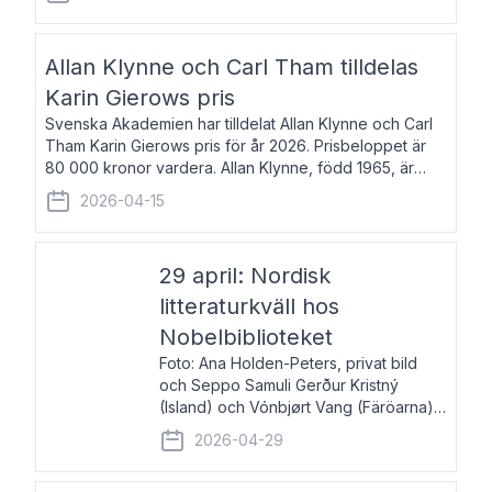
återkommande för Svenska Dagbladet, Ups
Allan Klynne och Carl Tham tilldelas
Karin Gierows pris
Svenska Akademien har tilldelat Allan Klynne och Carl
Tham Karin Gierows pris för år 2026. Prisbeloppet är
80 000 kronor vardera. Allan Klynne, född 1965, är
arkeolog, författare, översättare och fil.dr i antikens
2026-04-15
kultur och samhällsliv. Ut
29 april: Nordisk
litteraturkväll hos
Nobelbiblioteket
Foto: Ana Holden-Peters, privat bild
och Seppo Samuli Gerður Kristný
(Island) och Vónbjørt Vang (Färöarna)
läser ur sina verk och samtalar med
2026-04-29
John Swedenmark. De läser upp på
färöiska, isländska och svenska och