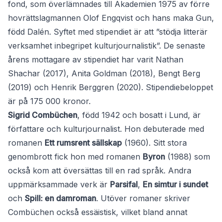
fond, som överlämnades till Akademien 1975 av förre
hovrättslagmannen Olof Engqvist och hans maka Gun,
född Dalén. Syftet med stipendiet är att ”stödja litterär
verksamhet inbegripet kulturjournalistik”. De senaste
årens mottagare av stipendiet har varit Nathan
Shachar (2017), Anita Goldman (2018), Bengt Berg
(2019) och Henrik Berggren (2020). Stipendiebeloppet
är på 175 000 kronor.
Sigrid Combüchen
, född 1942 och bosatt i Lund, är
författare och kulturjournalist. Hon debuterade med
romanen
Ett rumsrent sällskap
(1960). Sitt stora
genombrott fick hon med romanen
Byron
(1988) som
också kom att översättas till en rad språk. Andra
uppmärksammade verk är
Parsifal
,
En simtur i sundet
och
Spill: en damroman
. Utöver romaner skriver
Combüchen också essäistisk, vilket bland annat