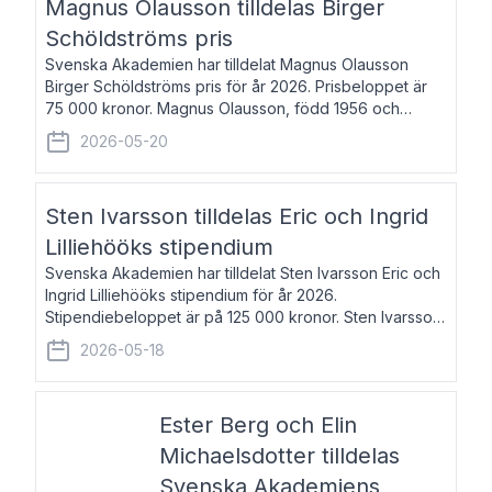
Magnus Olausson tilldelas Birger
Schöldströms pris
Svenska Akademien har tilldelat Magnus Olausson
Birger Schöldströms pris för år 2026. Prisbeloppet är
75 000 kronor. Magnus Olausson, född 1956 och
bosatt i Stockholm, är konstvetare, museiman och
2026-05-20
hovman. Han disputerade 1993 vid Uppsala un
Sten Ivarsson tilldelas Eric och Ingrid
Lilliehööks stipendium
Svenska Akademien har tilldelat Sten Ivarsson Eric och
Ingrid Lilliehööks stipendium för år 2026.
Stipendiebeloppet är på 125 000 kronor. Sten Ivarsson,
född 1979, är mediateksamordnare vid
2026-05-18
Söderslättsgymnasiet i Trelleborg. Här har han på
Ester Berg och Elin
Michaelsdotter tilldelas
Svenska Akademiens