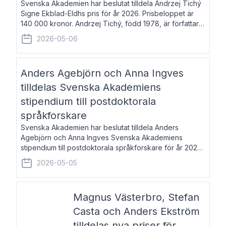
Svenska Akademien har beslutat tilldela Andrzej Tichý
Signe Ekblad-Eldhs pris för år 2026. Prisbeloppet är
140 000 kronor. Andrzej Tichý, född 1978, är författare
och kulturskribent. Han debuterade 2005 med den
2026-05-06
lovordade romanen Sex liter l
Anders Agebjörn och Anna Ingves
tilldelas Svenska Akademiens
stipendium till postdoktorala
språkforskare
Svenska Akademien har beslutat tilldela Anders
Agebjörn och Anna Ingves Svenska Akademiens
stipendium till postdoktorala språkforskare för år 2026.
Stipendiebeloppet är 75 000 kronor per mottagare.
2026-05-05
Anders Agebjörn, född 1984, är universitet
Magnus Västerbro, Stefan
Casta och Anders Ekström
tilldelas nya priser för