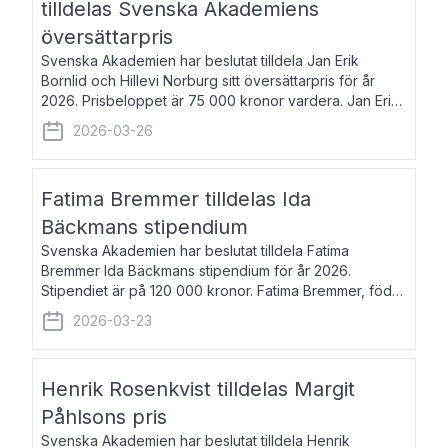
tilldelas Svenska Akademiens
översättarpris
Svenska Akademien har beslutat tilldela Jan Erik
Bornlid och Hillevi Norburg sitt översättarpris för år
2026. Prisbeloppet är 75 000 kronor vardera. Jan Erik
Bornlid, född 1947, är översättare från tyska. Han är
2026-03-26
främst känd för sina översät
Fatima Bremmer tilldelas Ida
Bäckmans stipendium
Svenska Akademien har beslutat tilldela Fatima
Bremmer Ida Bäckmans stipendium för år 2026.
Stipendiet är på 120 000 kronor. Fatima Bremmer, född
1977, är journalist och författare. Hon utkom i fjol med
2026-03-23
boken Ligan. Klarakvarterens blodsyst
Henrik Rosenkvist tilldelas Margit
Påhlsons pris
Svenska Akademien har beslutat tilldela Henrik