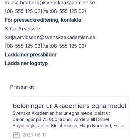
louise.hedberg@svenskaakademien.se
[08-555 125 02](tel:08-555 125 02)
För pressackreditering, kontakta
Katja Arvidsson
katja.arvidsson@svenskaakademien.se
[08-555 125 03](tel:08-555 125 03)
Ladda ner pressbilder
Ladda ner logotyp
Pressarkiv
Belöningar ur Akademiens egna medel
Svenska Akademien har ur egna medel delat ut
belöningar på 75 000 kronor vardera till Daniel
Boyacioglu, Josef Kleinheinrich, Hugo Nordland, Felicia
Stenroth och Svante Strandberg. Daniel Boyacioglu,
2026-06-17
född 1981, är poet och scenartist. Josef