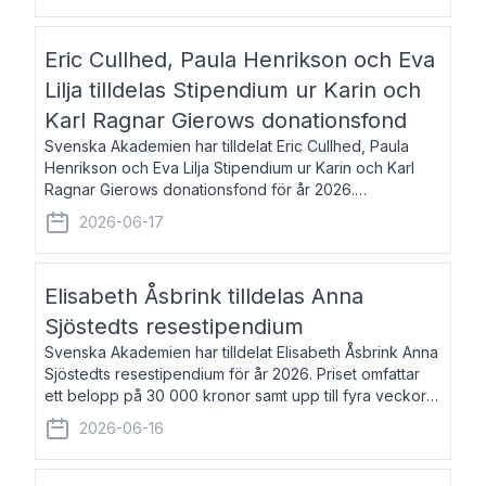
Eric Cullhed, Paula Henrikson och Eva
Lilja tilldelas Stipendium ur Karin och
Karl Ragnar Gierows donationsfond
Svenska Akademien har tilldelat Eric Cullhed, Paula
Henrikson och Eva Lilja Stipendium ur Karin och Karl
Ragnar Gierows donationsfond för år 2026.
Stipendiebeloppet är på 70 000 kronor vardera. Eric
2026-06-17
Cullhed, född 1985, är professor i grekis
Elisabeth Åsbrink tilldelas Anna
Sjöstedts resestipendium
Svenska Akademien har tilldelat Elisabeth Åsbrink Anna
Sjöstedts resestipendium för år 2026. Priset omfattar
ett belopp på 30 000 kronor samt upp till fyra veckors
fri vistelse i Akademiens lägenhet i Berlin. Elisabeth
2026-06-16
Åsbrink, född 1965 oc