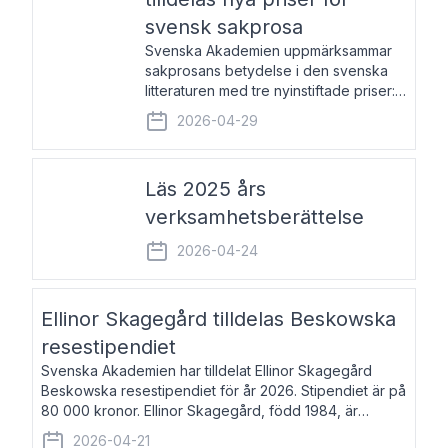
svensk sakprosa
Svenska Akademien uppmärksammar
sakprosans betydelse i den svenska
litteraturen med tre nyinstiftade priser:
Svenska Akademiens pris till
2026-04-29
framstående författare av svensk
sakprosa som i år går till Magnus
Västerbro, Svenska Akademiens pris
Läs 2025 års
verksamhetsberättelse
2026-04-24
Ellinor Skagegård tilldelas Beskowska
resestipendiet
Svenska Akademien har tilldelat Ellinor Skagegård
Beskowska resestipendiet för år 2026. Stipendiet är på
80 000 kronor. Ellinor Skagegård, född 1984, är
författare, journalist och musiker. Hon skriver
2026-04-21