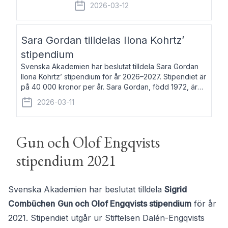
fem av de kungliga akademierna det så
2026-03-12
kallade Bernadotteprogrammet med
syfte att genom stipendier erbjuda stöd
och fortbildning till fo
Sara Gordan tilldelas Ilona Kohrtz’
stipendium
Svenska Akademien har beslutat tilldela Sara Gordan
Ilona Kohrtz’ stipendium för år 2026–2027. Stipendiet är
på 40 000 kronor per år. Sara Gordan, född 1972, är
författare och översättare. Hon debuterade 2006 med
2026-03-11
det prosalyriska verket En
Gun och Olof Engqvists
stipendium 2021
Svenska Akademien har beslutat tilldela
Sigrid
Combüchen
Gun och Olof Engqvists stipendium
för år
2021. Stipendiet utgår ur Stiftelsen Dalén-Engqvists