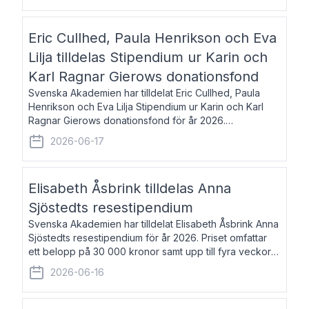
Eric Cullhed, Paula Henrikson och Eva
Lilja tilldelas Stipendium ur Karin och
Karl Ragnar Gierows donationsfond
Svenska Akademien har tilldelat Eric Cullhed, Paula
Henrikson och Eva Lilja Stipendium ur Karin och Karl
Ragnar Gierows donationsfond för år 2026.
Stipendiebeloppet är på 70 000 kronor vardera. Eric
2026-06-17
Cullhed, född 1985, är professor i grekis
Elisabeth Åsbrink tilldelas Anna
Sjöstedts resestipendium
Svenska Akademien har tilldelat Elisabeth Åsbrink Anna
Sjöstedts resestipendium för år 2026. Priset omfattar
ett belopp på 30 000 kronor samt upp till fyra veckors
fri vistelse i Akademiens lägenhet i Berlin. Elisabeth
2026-06-16
Åsbrink, född 1965 oc