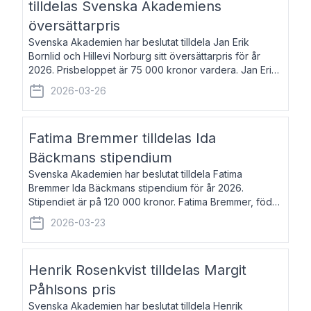
tilldelas Svenska Akademiens
översättarpris
Svenska Akademien har beslutat tilldela Jan Erik
Bornlid och Hillevi Norburg sitt översättarpris för år
2026. Prisbeloppet är 75 000 kronor vardera. Jan Erik
Bornlid, född 1947, är översättare från tyska. Han är
2026-03-26
främst känd för sina översät
Fatima Bremmer tilldelas Ida
Bäckmans stipendium
Svenska Akademien har beslutat tilldela Fatima
Bremmer Ida Bäckmans stipendium för år 2026.
Stipendiet är på 120 000 kronor. Fatima Bremmer, född
1977, är journalist och författare. Hon utkom i fjol med
2026-03-23
boken Ligan. Klarakvarterens blodsyst
Henrik Rosenkvist tilldelas Margit
Påhlsons pris
Svenska Akademien har beslutat tilldela Henrik