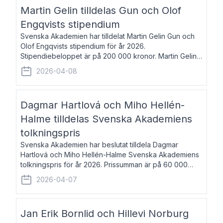
talar om språk och poesi – o
Martin Gelin tilldelas Gun och Olof
Engqvists stipendium
Svenska Akademien har tilldelat Martin Gelin Gun och
Olof Engqvists stipendium för år 2026.
Stipendiebeloppet är på 200 000 kronor. Martin Gelin,
född 1978, är journalist och författare. Han lever
2026-04-08
numera i Paris men var under många år bosat
Dagmar Hartlová och Miho Hellén-
Halme tilldelas Svenska Akademiens
tolkningspris
Svenska Akademien har beslutat tilldela Dagmar
Hartlová och Miho Hellén-Halme Svenska Akademiens
tolkningspris för år 2026. Prissumman är på 60 000
kronor var. Dagmar Hartlová, född 1951, översätter
2026-04-07
huvudsakligen från svenska till tjeckiska
Jan Erik Bornlid och Hillevi Norburg