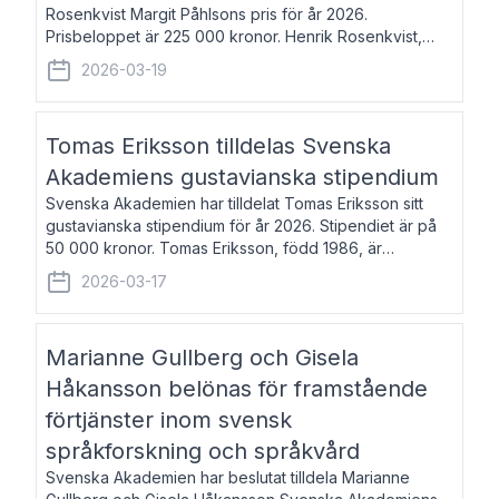
Rosenkvist Margit Påhlsons pris för år 2026.
Prisbeloppet är 225 000 kronor. Henrik Rosenkvist,
född 1965, är professor i nordiska språk vid Göteborgs
2026-03-19
universitet. Han disputerade 2004 på avhan
Tomas Eriksson tilldelas Svenska
Akademiens gustavianska stipendium
Svenska Akademien har tilldelat Tomas Eriksson sitt
gustavianska stipendium för år 2026. Stipendiet är på
50 000 kronor. Tomas Eriksson, född 1986, är
projektledare inom marknadsföring och författare och
2026-03-17
utkom i fjol med boken Syndabocken.
Marianne Gullberg och Gisela
Håkansson belönas för framstående
förtjänster inom svensk
språkforskning och språkvård
Svenska Akademien har beslutat tilldela Marianne