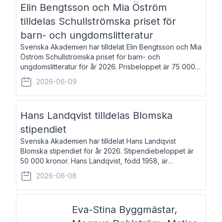
Elin Bengtsson och Mia Öström
tilldelas Schullströmska priset för
barn- och ungdomslitteratur
Svenska Akademien har tilldelat Elin Bengtsson och Mia
Öström Schullströmska priset för barn- och
ungdomslitteratur för år 2026. Prisbeloppet är 75 000
kronor vardera. Elin Bengtsson, född 1987, är författare
2026-06-09
och forskare i genusvetenskap.
Hans Landqvist tilldelas Blomska
stipendiet
Svenska Akademien har tilldelat Hans Landqvist
Blomska stipendiet för år 2026. Stipendiebeloppet är
50 000 kronor. Hans Landqvist, född 1958, är
professor i svenska vid Göteborgs universitet. Han
2026-06-08
disputerade år 2000 på avhandlingen Författn
Eva-Stina Byggmästar,