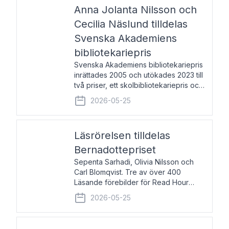
pristagarna äger rum under
Anna Jolanta Nilsson och
Cecilia Näslund tilldelas
Svenska Akademiens
bibliotekariepris
Svenska Akademiens bibliotekariepris
inrättades 2005 och utökades 2023 till
två priser, ett skolbibliotekariepris och
ett folkbibliotekariepris. Priserna skall
2026-05-25
tilldelas bibliotekarier vid svenska folk-
och skolbibliotek som gjort värdefull
Läsrörelsen tilldelas
Bernadottepriset
Sepenta Sarhadi, Olivia Nilsson och
Carl Blomqvist. Tre av över 400
Läsande förebilder för Read Hour
Sverige. Foto: Michael Wall. Den ideella
2026-05-25
föreningen Läsrörelsen tilldelas
Bernadottepriset 2026 för att den
under ett kvarts sekel gjort re