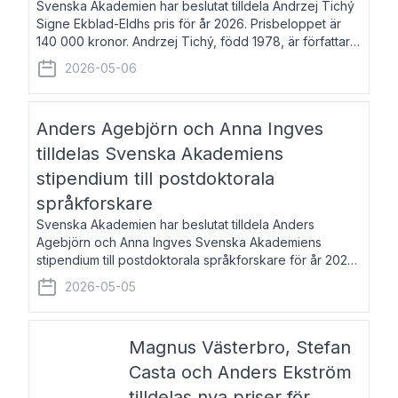
Svenska Akademien har beslutat tilldela Andrzej Tichý
Signe Ekblad-Eldhs pris för år 2026. Prisbeloppet är
140 000 kronor. Andrzej Tichý, född 1978, är författare
och kulturskribent. Han debuterade 2005 med den
2026-05-06
lovordade romanen Sex liter l
Anders Agebjörn och Anna Ingves
tilldelas Svenska Akademiens
stipendium till postdoktorala
språkforskare
Svenska Akademien har beslutat tilldela Anders
Agebjörn och Anna Ingves Svenska Akademiens
stipendium till postdoktorala språkforskare för år 2026.
Stipendiebeloppet är 75 000 kronor per mottagare.
2026-05-05
Anders Agebjörn, född 1984, är universitet
Magnus Västerbro, Stefan
Casta och Anders Ekström
tilldelas nya priser för