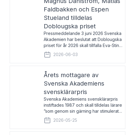
Magnus Dahlström, Matias
Faldbakken och Espen
Stueland tilldelas
Doblougska priset
Pressmeddelande 3 juni 2026 Svenska
Akademien har beslutat att Doblougska
priset för år 2026 skall tillfalla Eva-Stina
Byggmästar, Magnus Dahlström, Matias
2026-06-03
Faldbakken samt Espen Stueland.
Prisbeloppet är 200 000 svenska
kronor per mottagare
Årets mottagare av
Svenska Akademiens
svensklärarpris
Svenska Akademiens svensklärarpris
instiftades 1987 och skall tilldelas lärare
”som genom sin gärning har stimulerat
intresset hos unga människor för
2026-05-25
svenska språket och litteraturen”.
Prisutdelning och samtal med