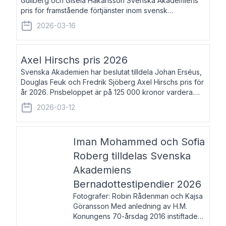
Gullberg och Gisela Håkansson Svenska Akademiens
pris för framstående förtjänster inom svensk
språkforskning och språkvård till minne av Carl Gabriel
2026-03-16
och Karin Forsberg för år 2026. Prissumma
Axel Hirschs pris 2026
Svenska Akademien har beslutat tilldela Johan Erséus,
Douglas Feuk och Fredrik Sjöberg Axel Hirschs pris för
år 2026. Prisbeloppet är på 125 000 kronor vardera.
Johan Erséus, född 1959, är fackboksförfattare och
2026-03-12
journalist med mångårigt för
Iman Mohammed och Sofia
Roberg tilldelas Svenska
Akademiens
Bernadottestipendier 2026
Fotografer: Robin Rådenman och Kajsa
Göransson Med anledning av H.M.
Konungens 70-årsdag 2016 instiftade