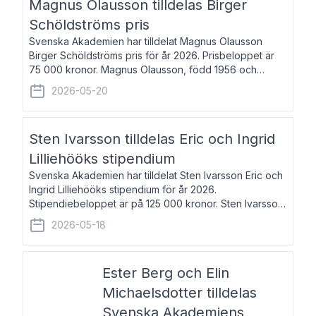
Magnus Olausson tilldelas Birger
Schöldströms pris
Svenska Akademien har tilldelat Magnus Olausson
Birger Schöldströms pris för år 2026. Prisbeloppet är
75 000 kronor. Magnus Olausson, född 1956 och
bosatt i Stockholm, är konstvetare, museiman och
2026-05-20
hovman. Han disputerade 1993 vid Uppsala un
Sten Ivarsson tilldelas Eric och Ingrid
Lilliehööks stipendium
Svenska Akademien har tilldelat Sten Ivarsson Eric och
Ingrid Lilliehööks stipendium för år 2026.
Stipendiebeloppet är på 125 000 kronor. Sten Ivarsson,
född 1979, är mediateksamordnare vid
2026-05-18
Söderslättsgymnasiet i Trelleborg. Här har han på
Ester Berg och Elin
Michaelsdotter tilldelas
Svenska Akademiens