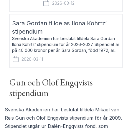
fem av de kungliga akademierna det så
2026-03-12
kallade Bernadotteprogrammet med
syfte att genom stipendier erbjuda stöd
och fortbildning till fo
Sara Gordan tilldelas Ilona Kohrtz’
stipendium
Svenska Akademien har beslutat tilldela Sara Gordan
Ilona Kohrtz’ stipendium för år 2026–2027. Stipendiet är
på 40 000 kronor per år. Sara Gordan, född 1972, är
författare och översättare. Hon debuterade 2006 med
2026-03-11
det prosalyriska verket En
Gun och Olof Engqvists
stipendium
Svenska Akademien har beslutat tilldela Mikael van
Reis Gun och Olof Engqvists stipendium för år 2009.
Stipendiet utgår ur Dalén-Engqvists fond, som