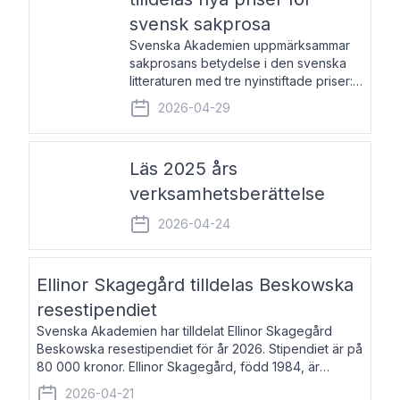
svensk sakprosa
Svenska Akademien uppmärksammar
sakprosans betydelse i den svenska
litteraturen med tre nyinstiftade priser:
Svenska Akademiens pris till
2026-04-29
framstående författare av svensk
sakprosa som i år går till Magnus
Västerbro, Svenska Akademiens pris
Läs 2025 års
verksamhetsberättelse
2026-04-24
Ellinor Skagegård tilldelas Beskowska
resestipendiet
Svenska Akademien har tilldelat Ellinor Skagegård
Beskowska resestipendiet för år 2026. Stipendiet är på
80 000 kronor. Ellinor Skagegård, född 1984, är
författare, journalist och musiker. Hon skriver
2026-04-21