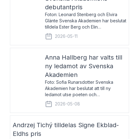
debutantpris
Foton: Leonard Stenberg och Elvira
Glänte Svenska Akademien har beslutat
tilldela Ester Berg och Elin
Michaelsdotter Svenska Akademiens
2026-05-11
debutantpris för år 2026. Priset är
nyinstiftat och syftar till att lyfta fram
intressanta och löftesrik
Anna Hallberg har valts till
ny ledamot av Svenska
Akademien
Foto: Sofia Runarsdotter Svenska
Akademien har beslutat att till ny
ledamot utse poeten och
litteraturkritikern Anna Hallberg. Hon
2026-05-08
efterträder poeten Tua Forsström på
stol 18 och kommer att ta sitt inträde vid
Akademiens högtidssammankomst
Andrzej Tichý tilldelas Signe Ekblad-
Eldhs pris