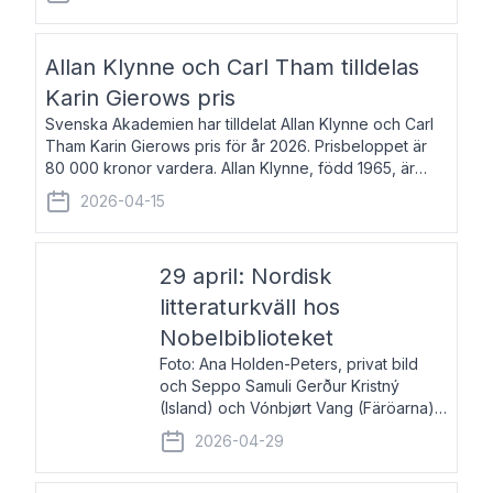
återkommande för Svenska Dagbladet, Ups
Allan Klynne och Carl Tham tilldelas
Karin Gierows pris
Svenska Akademien har tilldelat Allan Klynne och Carl
Tham Karin Gierows pris för år 2026. Prisbeloppet är
80 000 kronor vardera. Allan Klynne, född 1965, är
arkeolog, författare, översättare och fil.dr i antikens
2026-04-15
kultur och samhällsliv. Ut
29 april: Nordisk
litteraturkväll hos
Nobelbiblioteket
Foto: Ana Holden-Peters, privat bild
och Seppo Samuli Gerður Kristný
(Island) och Vónbjørt Vang (Färöarna)
läser ur sina verk och samtalar med
2026-04-29
John Swedenmark. De läser upp på
färöiska, isländska och svenska och