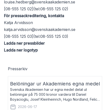
louise.hedberg@svenskaakademien.se
[08-555 125 02](tel:08-555 125 02)
För pressackreditering, kontakta
Katja Arvidsson
katja.arvidsson@svenskaakademien.se
[08-555 125 03](tel:08-555 125 03)
Ladda ner pressbilder
Ladda ner logotyp
Pressarkiv
Belöningar ur Akademiens egna medel
Svenska Akademien har ur egna medel delat ut
belöningar på 75 000 kronor vardera till Daniel
Boyacioglu, Josef Kleinheinrich, Hugo Nordland, Felicia
Stenroth och Svante Strandberg. Daniel Boyacioglu,
2026-06-17
född 1981, är poet och scenartist. Josef