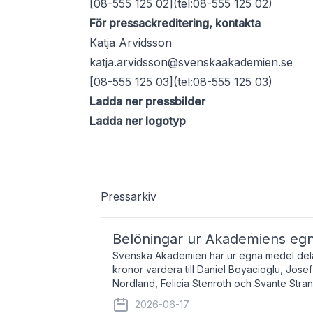
[08-555 125 02](tel:08-555 125 02)
För pressackreditering, kontakta
Katja Arvidsson
katja.arvidsson@svenskaakademien.se
[08-555 125 03](tel:08-555 125 03)
Ladda ner pressbilder
Ladda ner logotyp
Pressarkiv
Belöningar ur Akademiens eg
Svenska Akademien har ur egna medel dela
kronor vardera till Daniel Boyacioglu, Jose
Nordland, Felicia Stenroth och Svante Stra
född 1981, är poet och scenartist. Josef
2026-06-17