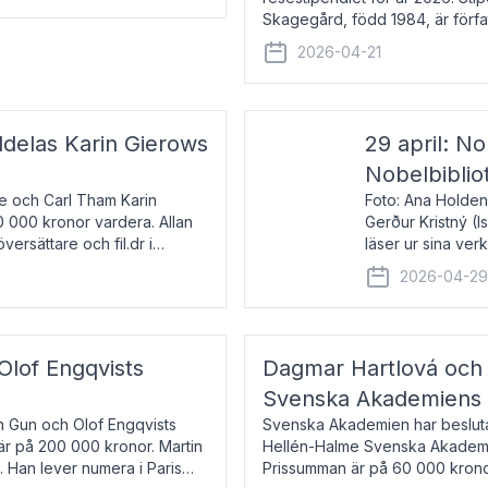
Skagegård, född 1984, är förfat
återkommande för Svenska Da
2026-04-21
ldelas Karin Gierows
29 april: No
Nobelbiblio
ne och Carl Tham Karin
Foto: Ana Holden
0 000 kronor vardera. Allan
Gerður Kristný (
versättare och fil.dr i
läser ur sina ve
De läser upp på 
2026-04-2
om språk och po
 Olof Engqvists
Dagmar Hartlová och 
Svenska Akademiens t
in Gun och Olof Engqvists
Svenska Akademien har beslutat
är på 200 000 kronor. Martin
Hellén-Halme Svenska Akademie
e. Han lever numera i Paris
Prissumman är på 60 000 kronor