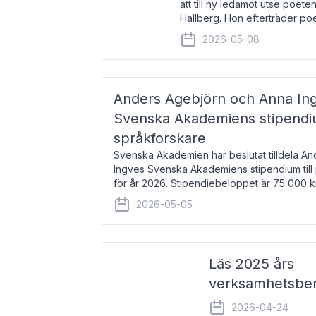
att till ny ledamot utse poeten
Hallberg. Hon efterträder po
och kommer att ta sitt inträd
2026-05-08
högtidssammankomst
Anders Agebjörn och Anna Ingv
Svenska Akademiens stipendium
språkforskare
Svenska Akademien har beslutat tilldela A
Ingves Svenska Akademiens stipendium till
för år 2026. Stipendiebeloppet är 75 000 
Agebjörn, född 1984, är universitet
2026-05-05
Läs 2025 års
verksamhetsber
2026-04-24