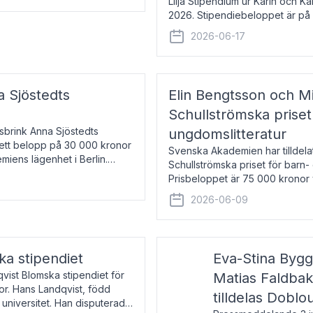
Lilja Stipendium ur Karin och K
2026. Stipendiebeloppet är på 
född 1985, är professor i greki
2026-06-17
a Sjöstedts
Elin Bengtsson och Mi
Schullströmska priset
Åsbrink Anna Sjöstedts
ungdomslitteratur
r ett belopp på 30 000 kronor
Svenska Akademien har tilldela
emiens lägenhet i Berlin.
Schullströmska priset för barn-
Prisbeloppet är 75 000 kronor 
författare och forskare i genu
2026-06-09
ka stipendiet
Eva-Stina Byg
vist Blomska stipendiet för
Matias Faldba
or. Hans Landqvist, född
tilldelas Doblo
 universitet. Han disputerade