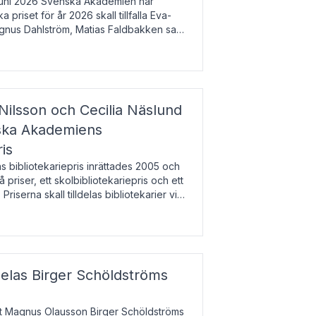
uni 2026 Svenska Akademien har
 priset för år 2026 skall tillfalla Eva-
gnus Dahlström, Matias Faldbakken samt
beloppet är 200 000 svenska kronor per
Nilsson och Cecilia Näslund
nska Akademiens
ris
bibliotekariepris inrättades 2005 och
å priser, ett skolbibliotekariepris och ett
 Priserna skall tilldelas bibliotekarier vid
olbibliotek som gjort värdefull
delas Birger Schöldströms
at Magnus Olausson Birger Schöldströms