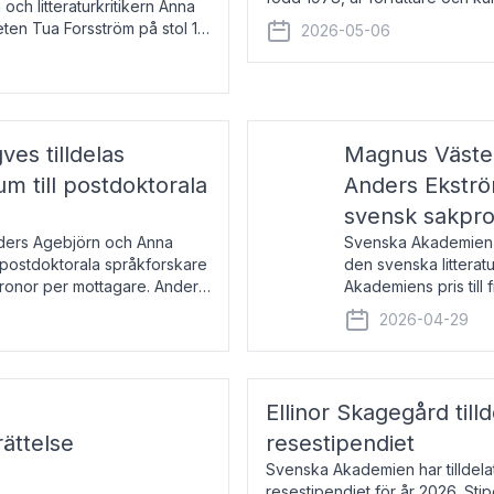
 och litteraturkritikern Anna
den lovordade romanen Sex lite
eten Tua Forsström på stol 18
2026-05-06
e vid Akademiens
es tilldelas
Magnus Väster
 till postdoktorala
Anders Ekström
svensk sakpr
nders Agebjörn och Anna
Svenska Akademien 
 postdoktorala språkforskare
den svenska litterat
kronor per mottagare. Anders
Akademiens pris till
sakprosa som i år gå
2026-04-29
Akademiens pris
Ellinor Skagegård til
ättelse
resestipendiet
Svenska Akademien har tilldel
resestipendiet för år 2026. Stip