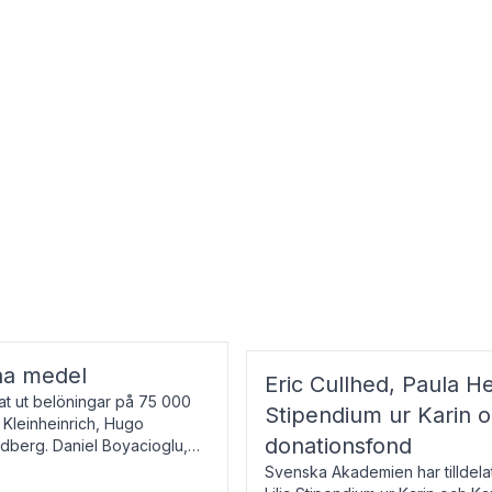
na medel
Eric Cullhed, Paula He
t ut belöningar på 75 000
Stipendium ur Karin 
f Kleinheinrich, Hugo
donationsfond
ndberg. Daniel Boyacioglu,
Svenska Akademien har tilldela