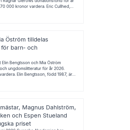
arl Ragnar Gierows donationsfond för år
70 000 kronor vardera. Eric Cullhed,
s
a Öström tilldelas
 för barn- och
t Elin Bengtsson och Mia Öström
 och ungdomslitteratur för år 2026.
vardera. Elin Bengtsson, född 1987, är
svetenskap.
gmästar, Magnus Dahlström,
kken och Espen Stueland
ugska priset