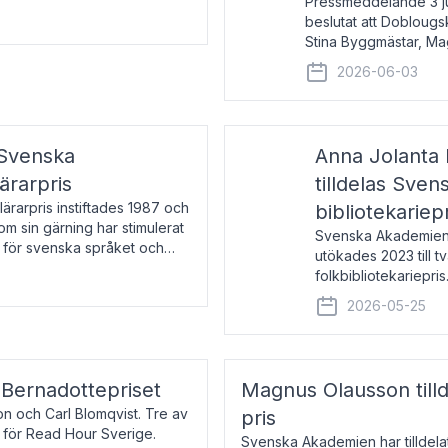
Pressmeddelande 3 j
beslutat att Doblougska
Stina Byggmästar, Ma
Espen Stueland. Pris
2026-06-03
mottagare
 Svenska
Anna Jolanta 
ärarpris
tilldelas Sve
rarpris instiftades 1987 och
bibliotekariep
nom sin gärning har stimulerat
Svenska Akademiens 
 för svenska språket och
utökades 2023 till tv
ch samtal med pristagarna
folkbibliotekariepris.
svenska folk- och sk
2026-05-25
s Bernadottepriset
Magnus Olausson till
on och Carl Blomqvist. Tre av
pris
 för Read Hour Sverige.
Svenska Akademien har tilldel