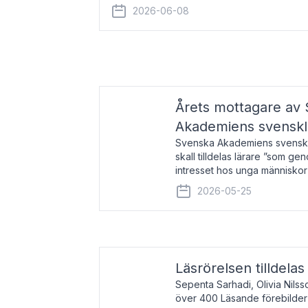
år 2000 på avhandlingen Författn
2026-06-08
Årets mottagare av
Akademiens svenskl
Svenska Akademiens svensklä
skall tilldelas lärare ”som ge
intresset hos unga människor
litteraturen”. Prisutdelning o
2026-05-25
äger rum under
Läsrörelsen tilldela
Sepenta Sarhadi, Olivia Nilss
över 400 Läsande förebilder