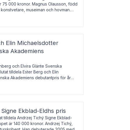
 är 75 000 kronor. Magnus Olausson, född
är konstvetare, museiman och hovman.
ala un
h Elin Michaelsdotter
enska Akademiens
nberg och Elvira Glänte Svenska
tat tilldela Ester Berg och Elin
nska Akademiens debutantpris för år
iftat och syftar till att lyfta fram
esrik
s Signe Ekblad-Eldhs pris
 tilldela Andrzej Tichý Signe Ekblad-
oppet är 140 000 kronor. Andrzej Tichý,
ulturskribent. Han debuterade 2005 med