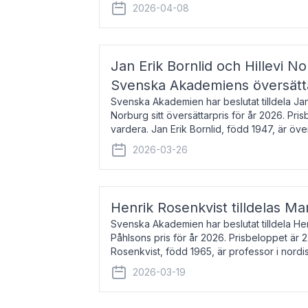
men var under många år bosat
2026-04-08
Jan Erik Bornlid och Hillevi No
Svenska Akademiens översätt
Svenska Akademien har beslutat tilldela Jan 
Norburg sitt översättarpris för år 2026. Pr
vardera. Jan Erik Bornlid, född 1947, är öve
främst känd för sina översät
2026-03-26
Henrik Rosenkvist tilldelas Ma
Svenska Akademien har beslutat tilldela He
Påhlsons pris för år 2026. Prisbeloppet är 
Rosenkvist, född 1965, är professor i nord
universitet. Han disputerade 2004 på avha
2026-03-19