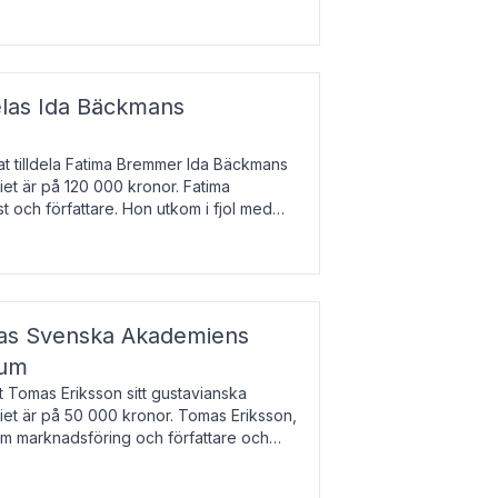
enska till tjeckiska
elas Ida Bäckmans
t tilldela Fatima Bremmer Ida Bäckmans
iet är på 120 000 kronor. Fatima
t och författare. Hon utkom i fjol med
lodsyst
elas Svenska Akademiens
ium
t Tomas Eriksson sitt gustavianska
iet är på 50 000 kronor. Tomas Eriksson,
om marknadsföring och författare och
bocken.