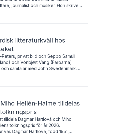
tare, journalist och musiker. Hon skriver
gbladet, Ups
rdisk litteraturkväll hos
teket
-Peters, privat bild och Seppo Samuli
Island) och Vónbjørt Vang (Färöarna)
rk och samtalar med John Swedenmark.
färöiska, isländska och svenska och talar
9
esi – o
Miho Hellén-Halme tilldelas
olkningspris
 tilldela Dagmar Hartlová och Miho
ns tolkningspris för år 2026.
 var. Dagmar Hartlová, född 1951,