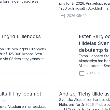
la föreningen Läsrörelsen
pris för år 2026. Prisbeloppet
6 för att den under ett kvarts
1956 och bosatt i Stockholm, 
Han disputerade 1993 vid Upps
2026-05-20
 Ingrid Lilliehööks
Ester Berg oc
tilldelas Sv
n Eric och Ingrid Lilliehööks
debutantpris
är på 125 000 kronor. Sten
Foton: Leonard Ste
e vid Söderslättsgymnasiet i
Akademien har beslu
Michaelsdotter Sve
2026. Priset är nyinst
2026-05-11
intressanta och löft
lts till ny ledamot
Andrzej Tichý tilldela
Svenska Akademien har beslutat
ien
Eldhs pris för år 2026. Prisbel
enska Akademien har beslutat
född 1978, är författare och k