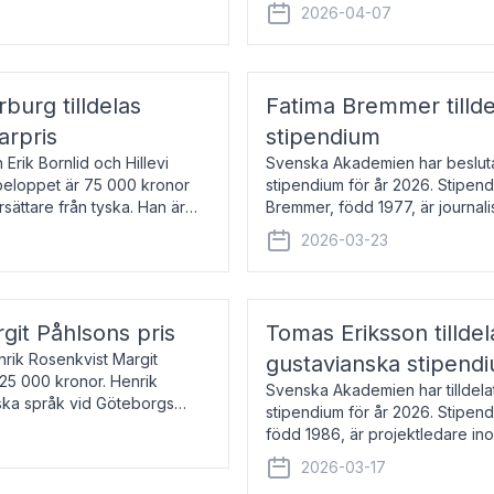
översätter huvudsakligen från sv
2026-04-07
rburg tilldelas
Fatima Bremmer tilld
arpris
stipendium
Erik Bornlid och Hillevi
Svenska Akademien har besluta
isbeloppet är 75 000 kronor
stipendium för år 2026. Stipend
rsättare från tyska. Han är
Bremmer, född 1977, är journalis
boken Ligan. Klarakvarterens b
2026-03-23
rgit Påhlsons pris
Tomas Eriksson tilld
nrik Rosenkvist Margit
gustavianska stipend
225 000 kronor. Henrik
Svenska Akademien har tilldela
iska språk vid Göteborgs
stipendium för år 2026. Stipend
n
född 1986, är projektledare in
utkom i fjol med boken Synda
2026-03-17