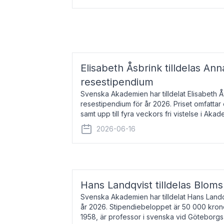
Elisabeth Åsbrink tilldelas Ann
resestipendium
Svenska Akademien har tilldelat Elisabeth 
resestipendium för år 2026. Priset omfatta
samt upp till fyra veckors fri vistelse i Akad
Elisabeth Åsbrink, född 1965 oc
2026-06-16
Hans Landqvist tilldelas Bloms
Svenska Akademien har tilldelat Hans Landq
år 2026. Stipendiebeloppet är 50 000 kron
1958, är professor i svenska vid Göteborgs