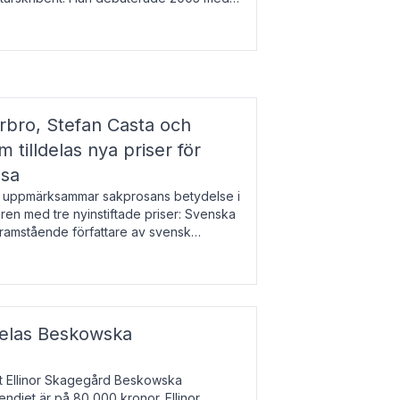
r l
bro, Stefan Casta och
 tilldelas nya priser för
osa
uppmärksammar sakprosans betydelse i
uren med tre nyinstiftade priser: Svenska
 framstående författare av svensk
r till Magnus Västerbro, Svenska
ldelas Beskowska
at Ellinor Skagegård Beskowska
endiet är på 80 000 kronor. Ellinor