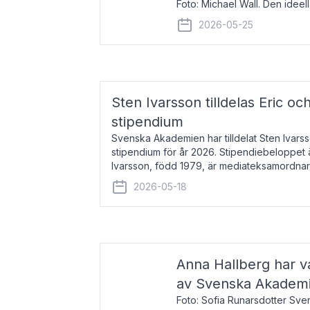
Foto: Michael Wall. Den ideel
tilldelas Bernadottepriset 202
2026-05-25
sekel gjort re
Sten Ivarsson tilldelas Eric och
stipendium
Svenska Akademien har tilldelat Sten Ivarsso
stipendium för år 2026. Stipendiebeloppet 
Ivarsson, född 1979, är mediateksamordnar
Trelleborg. Här har han på
2026-05-18
Anna Hallberg har va
av Svenska Akadem
Foto: Sofia Runarsdotter Sv