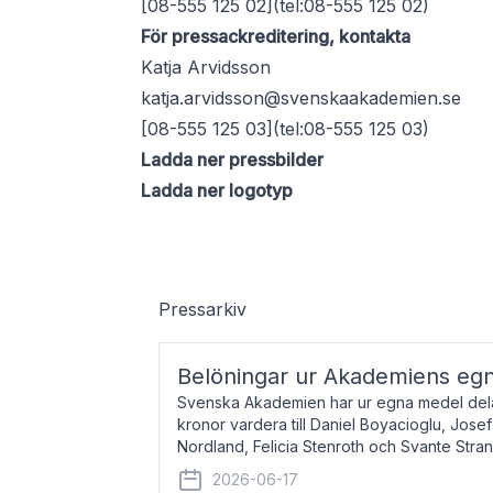
[08-555 125 02](tel:08-555 125 02)
För pressackreditering, kontakta
Katja Arvidsson
katja.arvidsson@svenskaakademien.se
[08-555 125 03](tel:08-555 125 03)
Ladda ner pressbilder
Ladda ner logotyp
Pressarkiv
Belöningar ur Akademiens eg
Svenska Akademien har ur egna medel dela
kronor vardera till Daniel Boyacioglu, Jose
Nordland, Felicia Stenroth och Svante Stra
född 1981, är poet och scenartist. Josef
2026-06-17