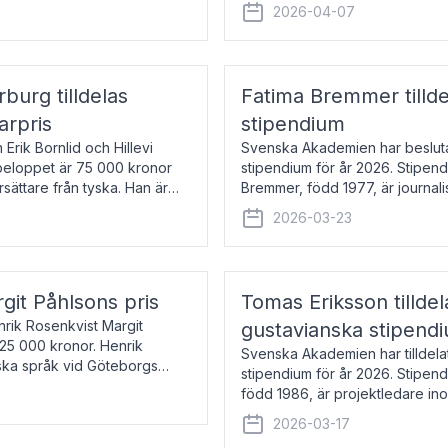
översätter huvudsakligen från sv
2026-04-07
rburg tilldelas
Fatima Bremmer tilld
arpris
stipendium
Erik Bornlid och Hillevi
Svenska Akademien har besluta
isbeloppet är 75 000 kronor
stipendium för år 2026. Stipend
rsättare från tyska. Han är
Bremmer, född 1977, är journalis
boken Ligan. Klarakvarterens b
2026-03-23
rgit Påhlsons pris
Tomas Eriksson tilld
nrik Rosenkvist Margit
gustavianska stipend
225 000 kronor. Henrik
Svenska Akademien har tilldela
iska språk vid Göteborgs
stipendium för år 2026. Stipend
n
född 1986, är projektledare in
utkom i fjol med boken Synda
2026-03-17