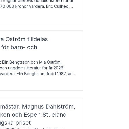
arl Ragnar Gierows donationsfond för år
70 000 kronor vardera. Eric Cullhed,
s
a Öström tilldelas
 för barn- och
t Elin Bengtsson och Mia Öström
 och ungdomslitteratur för år 2026.
vardera. Elin Bengtsson, född 1987, är
svetenskap.
gmästar, Magnus Dahlström,
kken och Espen Stueland
ugska priset