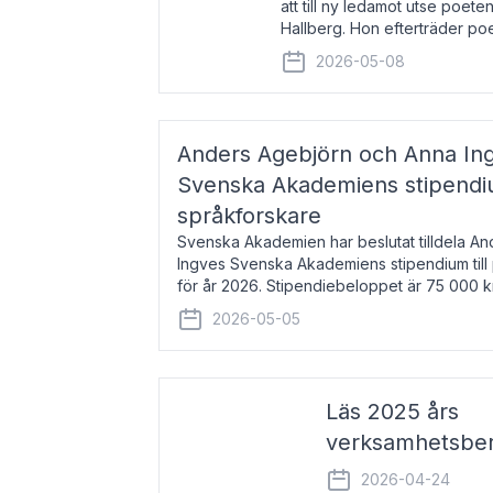
att till ny ledamot utse poeten
Hallberg. Hon efterträder po
och kommer att ta sitt inträd
2026-05-08
högtidssammankomst
Anders Agebjörn och Anna Ingv
Svenska Akademiens stipendium
språkforskare
Svenska Akademien har beslutat tilldela A
Ingves Svenska Akademiens stipendium till
för år 2026. Stipendiebeloppet är 75 000 
Agebjörn, född 1984, är universitet
2026-05-05
Läs 2025 års
verksamhetsber
2026-04-24