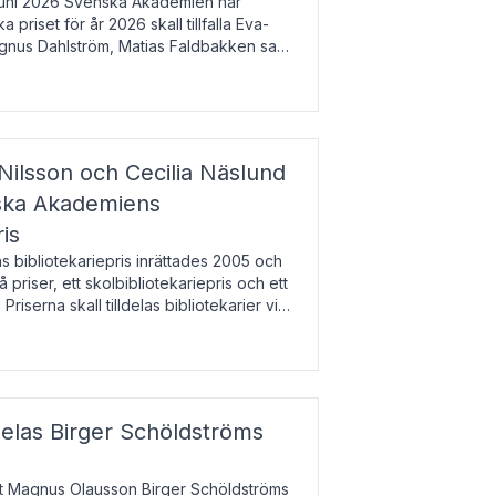
uni 2026 Svenska Akademien har
 priset för år 2026 skall tillfalla Eva-
gnus Dahlström, Matias Faldbakken samt
beloppet är 200 000 svenska kronor per
Nilsson och Cecilia Näslund
nska Akademiens
ris
bibliotekariepris inrättades 2005 och
å priser, ett skolbibliotekariepris och ett
 Priserna skall tilldelas bibliotekarier vid
olbibliotek som gjort värdefull
delas Birger Schöldströms
at Magnus Olausson Birger Schöldströms