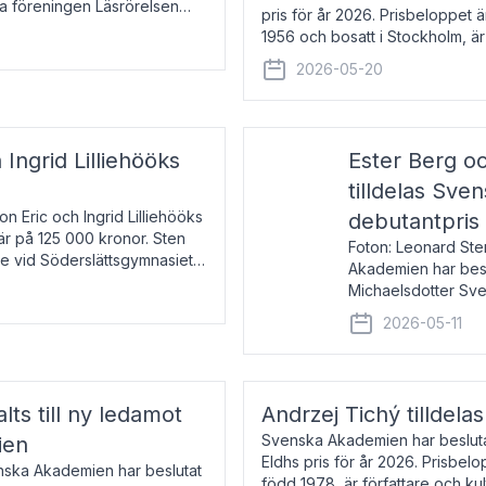
la föreningen Läsrörelsen
pris för år 2026. Prisbeloppet
6 för att den under ett kvarts
1956 och bosatt i Stockholm, 
Han disputerade 1993 vid Upps
2026-05-20
 Ingrid Lilliehööks
Ester Berg oc
tilldelas Sv
n Eric och Ingrid Lilliehööks
debutantpris
är på 125 000 kronor. Sten
Foton: Leonard Ste
e vid Söderslättsgymnasiet i
Akademien har beslu
Michaelsdotter Sve
2026. Priset är nyinst
2026-05-11
intressanta och löft
lts till ny ledamot
Andrzej Tichý tilldela
Svenska Akademien har beslutat
ien
Eldhs pris för år 2026. Prisbel
enska Akademien har beslutat
född 1978, är författare och k