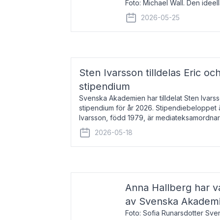
Foto: Michael Wall. Den ideel
tilldelas Bernadottepriset 202
2026-05-25
sekel gjort re
Sten Ivarsson tilldelas Eric och
stipendium
Svenska Akademien har tilldelat Sten Ivarsso
stipendium för år 2026. Stipendiebeloppet 
Ivarsson, född 1979, är mediateksamordnar
Trelleborg. Här har han på
2026-05-18
Anna Hallberg har va
av Svenska Akadem
Foto: Sofia Runarsdotter Sv