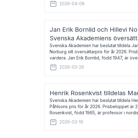
men var under många år bosat
2026-04-08
Jan Erik Bornlid och Hillevi No
Svenska Akademiens översätt
Svenska Akademien har beslutat tilldela Jan 
Norburg sitt översättarpris för år 2026. Pr
vardera. Jan Erik Bornlid, född 1947, är öve
främst känd för sina översät
2026-03-26
Henrik Rosenkvist tilldelas Ma
Svenska Akademien har beslutat tilldela He
Påhlsons pris för år 2026. Prisbeloppet är 
Rosenkvist, född 1965, är professor i nord
universitet. Han disputerade 2004 på avha
2026-03-19