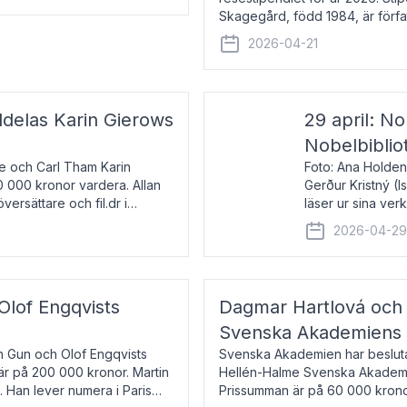
Skagegård, född 1984, är förfat
återkommande för Svenska Da
2026-04-21
ldelas Karin Gierows
29 april: No
Nobelbiblio
ne och Carl Tham Karin
Foto: Ana Holden
0 000 kronor vardera. Allan
Gerður Kristný (
versättare och fil.dr i
läser ur sina ve
De läser upp på 
2026-04-2
om språk och po
 Olof Engqvists
Dagmar Hartlová och 
Svenska Akademiens t
in Gun och Olof Engqvists
Svenska Akademien har beslutat
är på 200 000 kronor. Martin
Hellén-Halme Svenska Akademie
e. Han lever numera i Paris
Prissumman är på 60 000 kronor