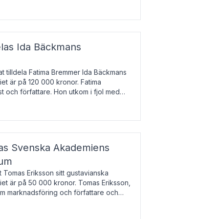
enska till tjeckiska
elas Ida Bäckmans
t tilldela Fatima Bremmer Ida Bäckmans
iet är på 120 000 kronor. Fatima
t och författare. Hon utkom i fjol med
lodsyst
elas Svenska Akademiens
ium
t Tomas Eriksson sitt gustavianska
iet är på 50 000 kronor. Tomas Eriksson,
om marknadsföring och författare och
bocken.