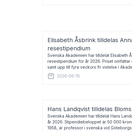
Elisabeth Åsbrink tilldelas Ann
resestipendium
Svenska Akademien har tilldelat Elisabeth 
resestipendium för år 2026. Priset omfatta
samt upp till fyra veckors fri vistelse i Akad
Elisabeth Åsbrink, född 1965 oc
2026-06-16
Hans Landqvist tilldelas Bloms
Svenska Akademien har tilldelat Hans Landq
år 2026. Stipendiebeloppet är 50 000 kron
1958, är professor i svenska vid Göteborgs