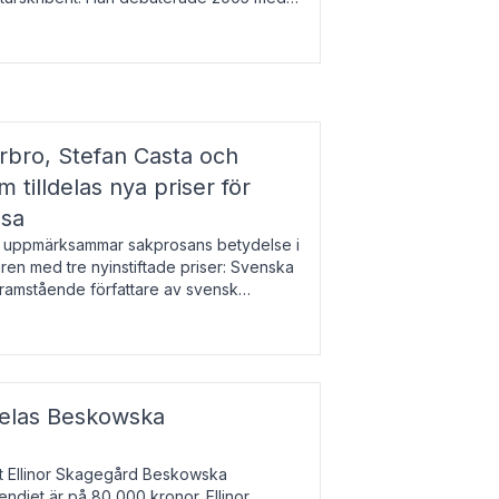
r l
bro, Stefan Casta och
 tilldelas nya priser för
osa
uppmärksammar sakprosans betydelse i
uren med tre nyinstiftade priser: Svenska
 framstående författare av svensk
r till Magnus Västerbro, Svenska
ldelas Beskowska
at Ellinor Skagegård Beskowska
endiet är på 80 000 kronor. Ellinor