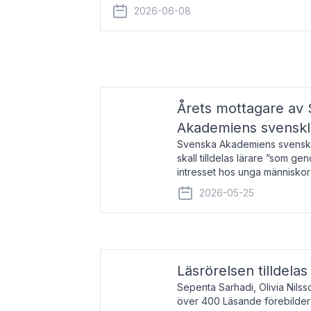
år 2000 på avhandlingen Författn
2026-06-08
Årets mottagare av
Akademiens svenskl
Svenska Akademiens svensklä
skall tilldelas lärare ”som ge
intresset hos unga människor
litteraturen”. Prisutdelning o
2026-05-25
äger rum under
Läsrörelsen tilldela
Sepenta Sarhadi, Olivia Nilss
över 400 Läsande förebilder