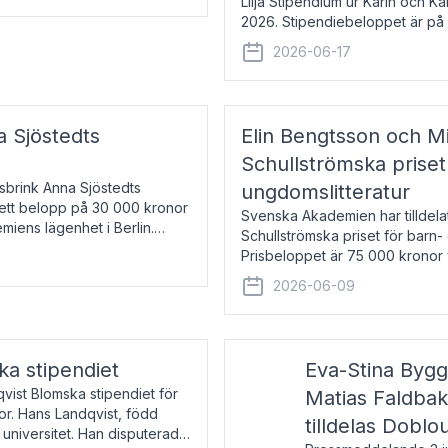
Lilja Stipendium ur Karin och K
2026. Stipendiebeloppet är på 
född 1985, är professor i greki
2026-06-17
a Sjöstedts
Elin Bengtsson och Mi
Schullströmska priset
Åsbrink Anna Sjöstedts
ungdomslitteratur
r ett belopp på 30 000 kronor
Svenska Akademien har tilldela
emiens lägenhet i Berlin.
Schullströmska priset för barn-
Prisbeloppet är 75 000 kronor 
författare och forskare i genu
2026-06-09
ka stipendiet
Eva-Stina Byg
vist Blomska stipendiet för
Matias Faldba
or. Hans Landqvist, född
tilldelas Doblo
 universitet. Han disputerade