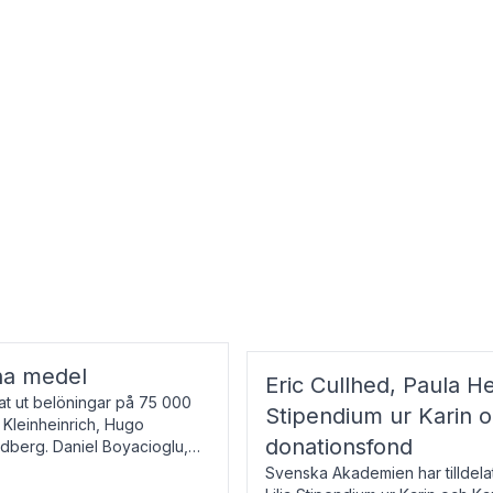
na medel
Eric Cullhed, Paula He
t ut belöningar på 75 000
Stipendium ur Karin 
f Kleinheinrich, Hugo
donationsfond
ndberg. Daniel Boyacioglu,
Svenska Akademien har tilldela