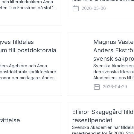
 och litteraturkritikern Anna
den lovordade romanen Sex lite
eten Tua Forsström på stol 18
2026-05-06
e vid Akademiens
es tilldelas
Magnus Väster
 till postdoktorala
Anders Ekström
svensk sakpr
nders Agebjörn och Anna
Svenska Akademien 
 postdoktorala språkforskare
den svenska litterat
kronor per mottagare. Anders
Akademiens pris till
sakprosa som i år gå
2026-04-29
Akademiens pris
Ellinor Skagegård til
ättelse
resestipendiet
Svenska Akademien har tilldel
resestipendiet för år 2026. Stip