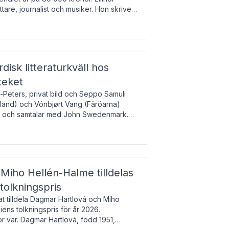
tare, journalist och musiker. Hon skriver
gbladet, Ups
rdisk litteraturkväll hos
teket
-Peters, privat bild och Seppo Samuli
Island) och Vónbjørt Vang (Färöarna)
rk och samtalar med John Swedenmark.
färöiska, isländska och svenska och talar
9
esi – o
Miho Hellén-Halme tilldelas
olkningspris
 tilldela Dagmar Hartlová och Miho
ns tolkningspris för år 2026.
 var. Dagmar Hartlová, född 1951,