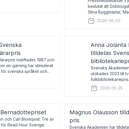
Pressmeddelande 3 j
beslutat att Doblougska
Stina Byggmästar, Ma
Espen Stueland. Pris
2026-06-03
mottagare
 Svenska
Anna Jolanta 
ärarpris
tilldelas Sve
rarpris instiftades 1987 och
bibliotekariep
nom sin gärning har stimulerat
Svenska Akademiens 
 för svenska språket och
utökades 2023 till tv
ch samtal med pristagarna
folkbibliotekariepris.
svenska folk- och sk
2026-05-25
s Bernadottepriset
Magnus Olausson till
on och Carl Blomqvist. Tre av
pris
 för Read Hour Sverige.
Svenska Akademien har tilldel