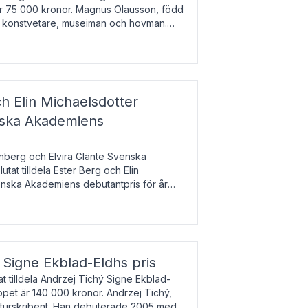
 är 75 000 kronor. Magnus Olausson, född
är konstvetare, museiman och hovman.
ala un
h Elin Michaelsdotter
enska Akademiens
nberg och Elvira Glänte Svenska
tat tilldela Ester Berg och Elin
nska Akademiens debutantpris för år
iftat och syftar till att lyfta fram
esrik
s Signe Ekblad-Eldhs pris
 tilldela Andrzej Tichý Signe Ekblad-
oppet är 140 000 kronor. Andrzej Tichý,
ulturskribent. Han debuterade 2005 med