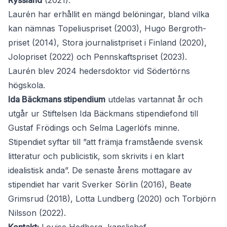
Ryssland
(2021).
Laurén har erhållit en mängd belöningar, bland vilka
kan nämnas Topeliuspriset (2003), Hugo Bergroth-
priset (2014), Stora journalistpriset i Finland (2020),
Jolopriset (2022) och Pennskaftspriset (2023).
Laurén blev 2024 hedersdoktor vid Södertörns
högskola.
Ida Bäckmans stipendium
utdelas vartannat år och
utgår ur Stiftelsen Ida Bäckmans stipendiefond till
Gustaf Frödings och Selma Lagerlöfs minne.
Stipendiet syftar till ”att främja framstående svensk
litteratur och publicistik, som skrivits i en klart
idealistisk anda”. De senaste årens mottagare av
stipendiet har varit Sverker Sörlin (2016), Beate
Grimsrud (2018), Lotta Lundberg (2020) och Torbjörn
Nilsson (2022).