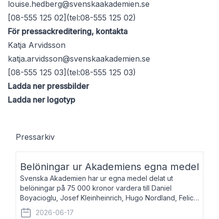
louise.hedberg@svenskaakademien.se
[08-555 125 02](tel:08-555 125 02)
För pressackreditering, kontakta
Katja Arvidsson
katja.arvidsson@svenskaakademien.se
[08-555 125 03](tel:08-555 125 03)
Ladda ner pressbilder
Ladda ner logotyp
Pressarkiv
Belöningar ur Akademiens egna medel
Svenska Akademien har ur egna medel delat ut
belöningar på 75 000 kronor vardera till Daniel
Boyacioglu, Josef Kleinheinrich, Hugo Nordland, Felicia
Stenroth och Svante Strandberg. Daniel Boyacioglu,
2026-06-17
född 1981, är poet och scenartist. Josef