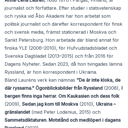
Anna-Lena Laurén
, född 1976 i Pargas, Finland, är
journalist och författare. Efter studier i statsvetenskap
och ryska vid Åbo Akademi har hon arbetat som
politisk journalist och därefter korrespondent för finsk
och svensk media, främst stationerad i Moskva och
Sankt Petersburg. Hon arbetade där bland annat för
finska YLE (2006–2010), för Hufvudstadsbladet och
Svenska Dagbladet (2013–2015) och från 2016 för
Dagens Nyheter. Sedan 2023, då hon tvingades lämna
Ryssland, är hon korrespondent i Ukraina.
Bland Lauréns verk kan nämnas
”De är inte kloka, de
där ryssarna.” Ögonblicksbilder från Ryssland
(2008),
I
bergen finns inga herrar. Om Kaukasien och dess folk
(2009),
Sedan jag kom till Moskva
(2010),
Ukraina –
gränslandet
(med Peter Lodenius, 2015) och
Sammetsdiktaturen. Motstånd och medlöperi i dagens