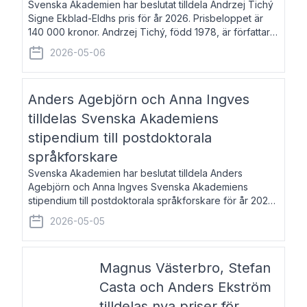
Svenska Akademien har beslutat tilldela Andrzej Tichý
Signe Ekblad-Eldhs pris för år 2026. Prisbeloppet är
140 000 kronor. Andrzej Tichý, född 1978, är författare
och kulturskribent. Han debuterade 2005 med den
2026-05-06
lovordade romanen Sex liter l
Anders Agebjörn och Anna Ingves
tilldelas Svenska Akademiens
stipendium till postdoktorala
språkforskare
Svenska Akademien har beslutat tilldela Anders
Agebjörn och Anna Ingves Svenska Akademiens
stipendium till postdoktorala språkforskare för år 2026.
Stipendiebeloppet är 75 000 kronor per mottagare.
2026-05-05
Anders Agebjörn, född 1984, är universitet
Magnus Västerbro, Stefan
Casta och Anders Ekström
tilldelas nya priser för