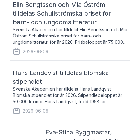
Elin Bengtsson och Mia Öström
tilldelas Schullströmska priset för
barn- och ungdomslitteratur
Svenska Akademien har tilldelat Elin Bengtsson och Mia
Öström Schullströmska priset för barn- och
ungdomslitteratur för år 2026. Prisbeloppet är 75 000
kronor vardera. Elin Bengtsson, född 1987, är författare
2026-06-09
och forskare i genusvetenskap.
Hans Landqvist tilldelas Blomska
stipendiet
Svenska Akademien har tilldelat Hans Landqvist
Blomska stipendiet för år 2026. Stipendiebeloppet är
50 000 kronor. Hans Landqvist, född 1958, är
professor i svenska vid Göteborgs universitet. Han
2026-06-08
disputerade år 2000 på avhandlingen Författn
Eva-Stina Byggmästar,