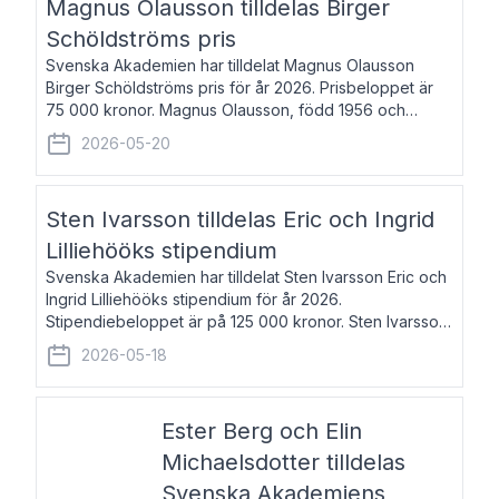
Magnus Olausson tilldelas Birger
Schöldströms pris
Svenska Akademien har tilldelat Magnus Olausson
Birger Schöldströms pris för år 2026. Prisbeloppet är
75 000 kronor. Magnus Olausson, född 1956 och
bosatt i Stockholm, är konstvetare, museiman och
2026-05-20
hovman. Han disputerade 1993 vid Uppsala un
Sten Ivarsson tilldelas Eric och Ingrid
Lilliehööks stipendium
Svenska Akademien har tilldelat Sten Ivarsson Eric och
Ingrid Lilliehööks stipendium för år 2026.
Stipendiebeloppet är på 125 000 kronor. Sten Ivarsson,
född 1979, är mediateksamordnare vid
2026-05-18
Söderslättsgymnasiet i Trelleborg. Här har han på
Ester Berg och Elin
Michaelsdotter tilldelas
Svenska Akademiens