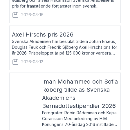
Gullberg och Gisela Håkansson Svenska Akademiens
pris för framstående förtjänster inom svensk
språkforskning och språkvård till minne av Carl Gabriel
2026-03-16
och Karin Forsberg för år 2026. Prissumma
Axel Hirschs pris 2026
Svenska Akademien har beslutat tilldela Johan Erséus,
Douglas Feuk och Fredrik Sjöberg Axel Hirschs pris för
år 2026. Prisbeloppet är på 125 000 kronor vardera.
Johan Erséus, född 1959, är fackboksförfattare och
2026-03-12
journalist med mångårigt för
Iman Mohammed och Sofia
Roberg tilldelas Svenska
Akademiens
Bernadottestipendier 2026
Fotografer: Robin Rådenman och Kajsa
Göransson Med anledning av H.M.
Konungens 70-årsdag 2016 instiftade