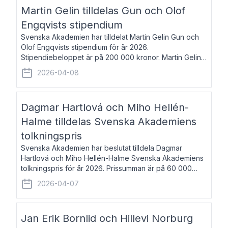
talar om språk och poesi – o
Martin Gelin tilldelas Gun och Olof
Engqvists stipendium
Svenska Akademien har tilldelat Martin Gelin Gun och
Olof Engqvists stipendium för år 2026.
Stipendiebeloppet är på 200 000 kronor. Martin Gelin,
född 1978, är journalist och författare. Han lever
2026-04-08
numera i Paris men var under många år bosat
Dagmar Hartlová och Miho Hellén-
Halme tilldelas Svenska Akademiens
tolkningspris
Svenska Akademien har beslutat tilldela Dagmar
Hartlová och Miho Hellén-Halme Svenska Akademiens
tolkningspris för år 2026. Prissumman är på 60 000
kronor var. Dagmar Hartlová, född 1951, översätter
2026-04-07
huvudsakligen från svenska till tjeckiska
Jan Erik Bornlid och Hillevi Norburg