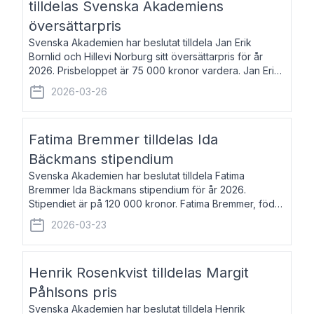
tilldelas Svenska Akademiens
översättarpris
Svenska Akademien har beslutat tilldela Jan Erik
Bornlid och Hillevi Norburg sitt översättarpris för år
2026. Prisbeloppet är 75 000 kronor vardera. Jan Erik
Bornlid, född 1947, är översättare från tyska. Han är
2026-03-26
främst känd för sina översät
Fatima Bremmer tilldelas Ida
Bäckmans stipendium
Svenska Akademien har beslutat tilldela Fatima
Bremmer Ida Bäckmans stipendium för år 2026.
Stipendiet är på 120 000 kronor. Fatima Bremmer, född
1977, är journalist och författare. Hon utkom i fjol med
2026-03-23
boken Ligan. Klarakvarterens blodsyst
Henrik Rosenkvist tilldelas Margit
Påhlsons pris
Svenska Akademien har beslutat tilldela Henrik