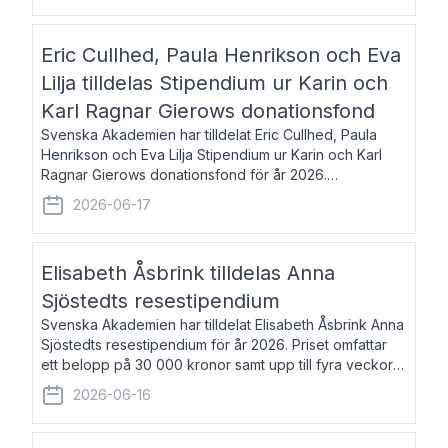
Eric Cullhed, Paula Henrikson och Eva
Lilja tilldelas Stipendium ur Karin och
Karl Ragnar Gierows donationsfond
Svenska Akademien har tilldelat Eric Cullhed, Paula
Henrikson och Eva Lilja Stipendium ur Karin och Karl
Ragnar Gierows donationsfond för år 2026.
Stipendiebeloppet är på 70 000 kronor vardera. Eric
2026-06-17
Cullhed, född 1985, är professor i grekis
Elisabeth Åsbrink tilldelas Anna
Sjöstedts resestipendium
Svenska Akademien har tilldelat Elisabeth Åsbrink Anna
Sjöstedts resestipendium för år 2026. Priset omfattar
ett belopp på 30 000 kronor samt upp till fyra veckors
fri vistelse i Akademiens lägenhet i Berlin. Elisabeth
2026-06-16
Åsbrink, född 1965 oc