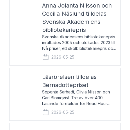
pristagarna äger rum under
Anna Jolanta Nilsson och
Cecilia Näslund tilldelas
Svenska Akademiens
bibliotekariepris
Svenska Akademiens bibliotekariepris
inrättades 2005 och utökades 2023 till
två priser, ett skolbibliotekariepris och
ett folkbibliotekariepris. Priserna skall
2026-05-25
tilldelas bibliotekarier vid svenska folk-
och skolbibliotek som gjort värdefull
Läsrörelsen tilldelas
Bernadottepriset
Sepenta Sarhadi, Olivia Nilsson och
Carl Blomqvist. Tre av över 400
Läsande förebilder för Read Hour
Sverige. Foto: Michael Wall. Den ideella
2026-05-25
föreningen Läsrörelsen tilldelas
Bernadottepriset 2026 för att den
under ett kvarts sekel gjort re