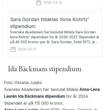
fem av de kungliga akademierna det så
2026-03-12
kallade Bernadotteprogrammet med
syfte att genom stipendier erbjuda stöd
och fortbildning till fo
Sara Gordan tilldelas Ilona Kohrtz’
stipendium
Svenska Akademien har beslutat tilldela Sara Gordan
Ilona Kohrtz’ stipendium för år 2026–2027. Stipendiet är
på 40 000 kronor per år. Sara Gordan, född 1972, är
författare och översättare. Hon debuterade 2006 med
2026-03-11
det prosalyriska verket En
Ida Bäckmans stipendium
Foto: Oksana Jusjko
Svenska Akademien har beslutat tilldela
Anna-Lena
Laurén
Ida Bäckmans stipendium
för år 2024.
Stipendiet är på 115 000 kronor.