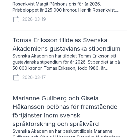
Rosenkvist Margit Påhlsons pris för år 2026.
Prisbeloppet är 225 000 kronor. Henrik Rosenkvist,
född 1965, är professor i nordiska språk vid Göteborgs
2026-03-19
universitet. Han disputerade 2004 på avhan
Tomas Eriksson tilldelas Svenska
Akademiens gustavianska stipendium
Svenska Akademien har tilldelat Tomas Eriksson sitt
gustavianska stipendium för år 2026. Stipendiet är på
50 000 kronor. Tomas Eriksson, född 1986, är
projektledare inom marknadsföring och författare och
2026-03-17
utkom i fjol med boken Syndabocken.
Marianne Gullberg och Gisela
Håkansson belönas för framstående
förtjänster inom svensk
språkforskning och språkvård
Svenska Akademien har beslutat tilldela Marianne