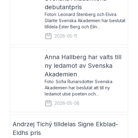
debutantpris
Foton: Leonard Stenberg och Elvira
Glänte Svenska Akademien har beslutat
tilldela Ester Berg och Elin
Michaelsdotter Svenska Akademiens
2026-05-11
debutantpris för år 2026. Priset är
nyinstiftat och syftar till att lyfta fram
intressanta och löftesrik
Anna Hallberg har valts till
ny ledamot av Svenska
Akademien
Foto: Sofia Runarsdotter Svenska
Akademien har beslutat att till ny
ledamot utse poeten och
litteraturkritikern Anna Hallberg. Hon
2026-05-08
efterträder poeten Tua Forsström på
stol 18 och kommer att ta sitt inträde vid
Akademiens högtidssammankomst
Andrzej Tichý tilldelas Signe Ekblad-
Eldhs pris