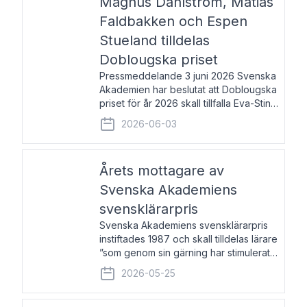
Magnus Dahlström, Matias
Faldbakken och Espen
Stueland tilldelas
Doblougska priset
Pressmeddelande 3 juni 2026 Svenska
Akademien har beslutat att Doblougska
priset för år 2026 skall tillfalla Eva-Stina
Byggmästar, Magnus Dahlström, Matias
2026-06-03
Faldbakken samt Espen Stueland.
Prisbeloppet är 200 000 svenska
kronor per mottagare
Årets mottagare av
Svenska Akademiens
svensklärarpris
Svenska Akademiens svensklärarpris
instiftades 1987 och skall tilldelas lärare
”som genom sin gärning har stimulerat
intresset hos unga människor för
2026-05-25
svenska språket och litteraturen”.
Prisutdelning och samtal med