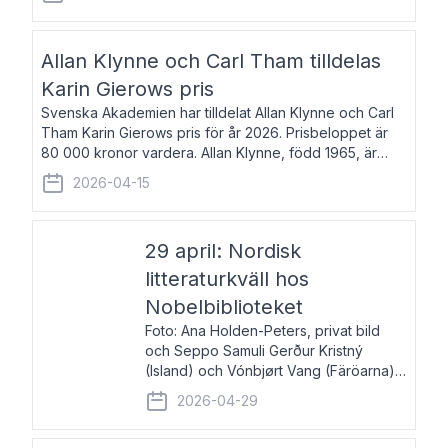
återkommande för Svenska Dagbladet, Ups
Allan Klynne och Carl Tham tilldelas
Karin Gierows pris
Svenska Akademien har tilldelat Allan Klynne och Carl
Tham Karin Gierows pris för år 2026. Prisbeloppet är
80 000 kronor vardera. Allan Klynne, född 1965, är
arkeolog, författare, översättare och fil.dr i antikens
2026-04-15
kultur och samhällsliv. Ut
29 april: Nordisk
litteraturkväll hos
Nobelbiblioteket
Foto: Ana Holden-Peters, privat bild
och Seppo Samuli Gerður Kristný
(Island) och Vónbjørt Vang (Färöarna)
läser ur sina verk och samtalar med
2026-04-29
John Swedenmark. De läser upp på
färöiska, isländska och svenska och