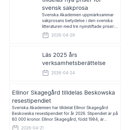
svensk sakprosa
Svenska Akademien uppmärksammar
sakprosans betydelse i den svenska
litteraturen med tre nyinstiftade priser:
Svenska Akademiens pris till
2026-04-29
framstående författare av svensk
sakprosa som i år går till Magnus
Västerbro, Svenska Akademiens pris
Läs 2025 års
verksamhetsberättelse
2026-04-24
Ellinor Skagegård tilldelas Beskowska
resestipendiet
Svenska Akademien har tilldelat Ellinor Skagegård
Beskowska resestipendiet för år 2026. Stipendiet är på
80 000 kronor. Ellinor Skagegård, född 1984, är
författare, journalist och musiker. Hon skriver
2026-04-21