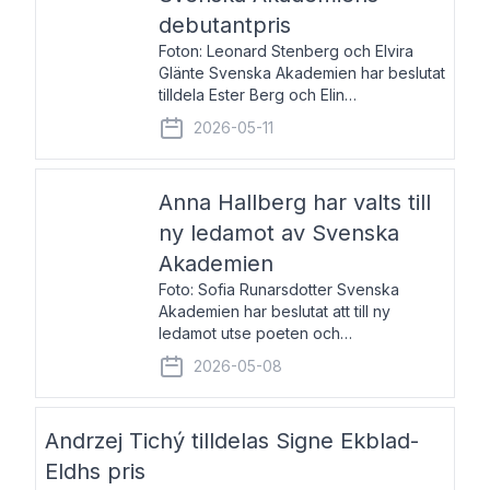
debutantpris
Foton: Leonard Stenberg och Elvira
Glänte Svenska Akademien har beslutat
tilldela Ester Berg och Elin
Michaelsdotter Svenska Akademiens
2026-05-11
debutantpris för år 2026. Priset är
nyinstiftat och syftar till att lyfta fram
intressanta och löftesrik
Anna Hallberg har valts till
ny ledamot av Svenska
Akademien
Foto: Sofia Runarsdotter Svenska
Akademien har beslutat att till ny
ledamot utse poeten och
litteraturkritikern Anna Hallberg. Hon
2026-05-08
efterträder poeten Tua Forsström på
stol 18 och kommer att ta sitt inträde vid
Akademiens högtidssammankomst
Andrzej Tichý tilldelas Signe Ekblad-
Eldhs pris