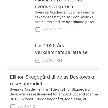
svensk sakprosa
Svenska Akademien uppmärksammar
sakprosans betydelse i den svenska
litteraturen med tre nyinstiftade priser:
Svenska Akademiens pris till
2026-04-29
framstående författare av svensk
sakprosa som i år går till Magnus
Västerbro, Svenska Akademiens pris
Läs 2025 års
verksamhetsberättelse
2026-04-24
Ellinor Skagegård tilldelas Beskowska
resestipendiet
Svenska Akademien har tilldelat Ellinor Skagegård
Beskowska resestipendiet för år 2026. Stipendiet är på
80 000 kronor. Ellinor Skagegård, född 1984, är
författare, journalist och musiker. Hon skriver
2026-04-21