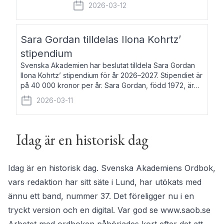
fem av de kungliga akademierna det så
2026-03-12
kallade Bernadotteprogrammet med
syfte att genom stipendier erbjuda stöd
och fortbildning till fo
Sara Gordan tilldelas Ilona Kohrtz’
stipendium
Svenska Akademien har beslutat tilldela Sara Gordan
Ilona Kohrtz’ stipendium för år 2026–2027. Stipendiet är
på 40 000 kronor per år. Sara Gordan, född 1972, är
författare och översättare. Hon debuterade 2006 med
2026-03-11
det prosalyriska verket En
Idag är en historisk dag
Idag är en historisk dag. Svenska Akademiens Ordbok,
vars redaktion har sitt säte i Lund, har utökats med
ännu ett band, nummer 37. Det föreligger nu i en
tryckt version och en digital. Var god se
www.saob.se