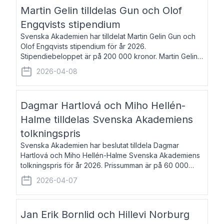
talar om språk och poesi – o
Martin Gelin tilldelas Gun och Olof
Engqvists stipendium
Svenska Akademien har tilldelat Martin Gelin Gun och
Olof Engqvists stipendium för år 2026.
Stipendiebeloppet är på 200 000 kronor. Martin Gelin,
född 1978, är journalist och författare. Han lever
2026-04-08
numera i Paris men var under många år bosat
Dagmar Hartlová och Miho Hellén-
Halme tilldelas Svenska Akademiens
tolkningspris
Svenska Akademien har beslutat tilldela Dagmar
Hartlová och Miho Hellén-Halme Svenska Akademiens
tolkningspris för år 2026. Prissumman är på 60 000
kronor var. Dagmar Hartlová, född 1951, översätter
2026-04-07
huvudsakligen från svenska till tjeckiska
Jan Erik Bornlid och Hillevi Norburg