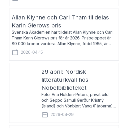
återkommande för Svenska Dagbladet, Ups
Allan Klynne och Carl Tham tilldelas
Karin Gierows pris
Svenska Akademien har tilldelat Allan Klynne och Carl
Tham Karin Gierows pris för år 2026. Prisbeloppet är
80 000 kronor vardera. Allan Klynne, född 1965, är
arkeolog, författare, översättare och fil.dr i antikens
2026-04-15
kultur och samhällsliv. Ut
29 april: Nordisk
litteraturkväll hos
Nobelbiblioteket
Foto: Ana Holden-Peters, privat bild
och Seppo Samuli Gerður Kristný
(Island) och Vónbjørt Vang (Färöarna)
läser ur sina verk och samtalar med
2026-04-29
John Swedenmark. De läser upp på
färöiska, isländska och svenska och