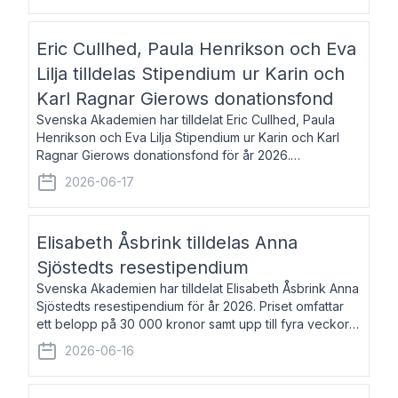
Eric Cullhed, Paula Henrikson och Eva
Lilja tilldelas Stipendium ur Karin och
Karl Ragnar Gierows donationsfond
Svenska Akademien har tilldelat Eric Cullhed, Paula
Henrikson och Eva Lilja Stipendium ur Karin och Karl
Ragnar Gierows donationsfond för år 2026.
Stipendiebeloppet är på 70 000 kronor vardera. Eric
2026-06-17
Cullhed, född 1985, är professor i grekis
Elisabeth Åsbrink tilldelas Anna
Sjöstedts resestipendium
Svenska Akademien har tilldelat Elisabeth Åsbrink Anna
Sjöstedts resestipendium för år 2026. Priset omfattar
ett belopp på 30 000 kronor samt upp till fyra veckors
fri vistelse i Akademiens lägenhet i Berlin. Elisabeth
2026-06-16
Åsbrink, född 1965 oc