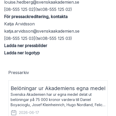
louise.hedberg@svenskaakademien.se
[08-555 125 02](tel:08-555 125 02)
För pressackreditering, kontakta
Katja Arvidsson
katja.arvidsson@svenskaakademien.se
[08-555 125 03](tel:08-555 125 03)
Ladda ner pressbilder
Ladda ner logotyp
Pressarkiv
Belöningar ur Akademiens egna medel
Svenska Akademien har ur egna medel delat ut
belöningar på 75 000 kronor vardera till Daniel
Boyacioglu, Josef Kleinheinrich, Hugo Nordland, Felicia
Stenroth och Svante Strandberg. Daniel Boyacioglu,
2026-06-17
född 1981, är poet och scenartist. Josef