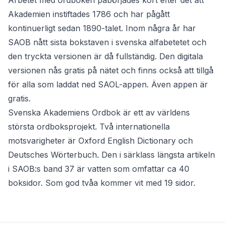
Arbetet med ordboken påbörjades kort efter det att
Akademien instiftades 1786 och har pågått
kontinuerligt sedan 1890-talet. Inom några år har
SAOB nått sista bokstaven i svenska alfabetetet och
den tryckta versionen är då fullständig. Den digitala
versionen nås gratis på nätet och finns också att tillgå
för alla som laddat ned SAOL-appen. Även appen är
gratis.
Svenska Akademiens Ordbok är ett av världens
största ordboksprojekt. Två internationella
motsvarigheter är Oxford English Dictionary och
Deutsches Wörterbuch. Den i särklass längsta artikeln
i SAOB:s band 37 är vatten som omfattar ca 40
boksidor. Som god tvåa kommer vit med 19 sidor.