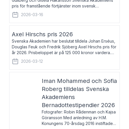
Gullberg och Gisela Håkansson Svenska Akademiens
pris för framstående förtjänster inom svensk
språkforskning och språkvård till minne av Carl Gabriel
2026-03-16
och Karin Forsberg för år 2026. Prissumma
Axel Hirschs pris 2026
Svenska Akademien har beslutat tilldela Johan Erséus,
Douglas Feuk och Fredrik Sjöberg Axel Hirschs pris för
år 2026. Prisbeloppet är på 125 000 kronor vardera.
Johan Erséus, född 1959, är fackboksförfattare och
2026-03-12
journalist med mångårigt för
Iman Mohammed och Sofia
Roberg tilldelas Svenska
Akademiens
Bernadottestipendier 2026
Fotografer: Robin Rådenman och Kajsa
Göransson Med anledning av H.M.
Konungens 70-årsdag 2016 instiftade