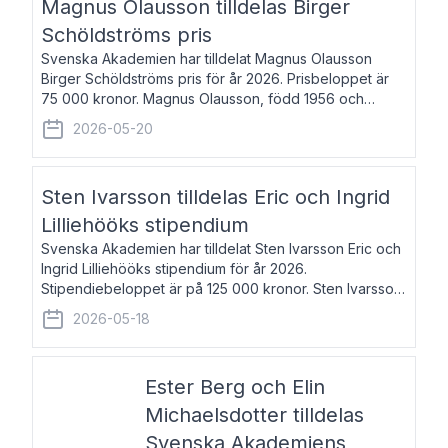
Magnus Olausson tilldelas Birger
Schöldströms pris
Svenska Akademien har tilldelat Magnus Olausson
Birger Schöldströms pris för år 2026. Prisbeloppet är
75 000 kronor. Magnus Olausson, född 1956 och
bosatt i Stockholm, är konstvetare, museiman och
2026-05-20
hovman. Han disputerade 1993 vid Uppsala un
Sten Ivarsson tilldelas Eric och Ingrid
Lilliehööks stipendium
Svenska Akademien har tilldelat Sten Ivarsson Eric och
Ingrid Lilliehööks stipendium för år 2026.
Stipendiebeloppet är på 125 000 kronor. Sten Ivarsson,
född 1979, är mediateksamordnare vid
2026-05-18
Söderslättsgymnasiet i Trelleborg. Här har han på
Ester Berg och Elin
Michaelsdotter tilldelas
Svenska Akademiens