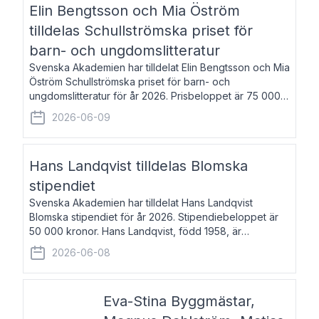
Elin Bengtsson och Mia Öström
tilldelas Schullströmska priset för
barn- och ungdomslitteratur
Svenska Akademien har tilldelat Elin Bengtsson och Mia
Öström Schullströmska priset för barn- och
ungdomslitteratur för år 2026. Prisbeloppet är 75 000
kronor vardera. Elin Bengtsson, född 1987, är författare
2026-06-09
och forskare i genusvetenskap.
Hans Landqvist tilldelas Blomska
stipendiet
Svenska Akademien har tilldelat Hans Landqvist
Blomska stipendiet för år 2026. Stipendiebeloppet är
50 000 kronor. Hans Landqvist, född 1958, är
professor i svenska vid Göteborgs universitet. Han
2026-06-08
disputerade år 2000 på avhandlingen Författn
Eva-Stina Byggmästar,