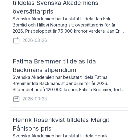
tilldelas Svenska Akademiens
översättarpris
Svenska Akademien har beslutat tilldela Jan Erik
Bornlid och Hillevi Norburg sitt översättarpris för år
2026. Prisbeloppet är 75 000 kronor vardera. Jan Erik
Bornlid, född 1947, är översättare från tyska. Han är
2026-03-26
främst känd för sina översät
Fatima Bremmer tilldelas Ida
Bäckmans stipendium
Svenska Akademien har beslutat tilldela Fatima
Bremmer Ida Bäckmans stipendium för år 2026.
Stipendiet är på 120 000 kronor. Fatima Bremmer, född
1977, är journalist och författare. Hon utkom i fjol med
2026-03-23
boken Ligan. Klarakvarterens blodsyst
Henrik Rosenkvist tilldelas Margit
Påhlsons pris
Svenska Akademien har beslutat tilldela Henrik