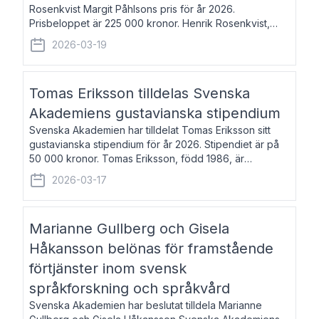
Rosenkvist Margit Påhlsons pris för år 2026.
Prisbeloppet är 225 000 kronor. Henrik Rosenkvist,
född 1965, är professor i nordiska språk vid Göteborgs
2026-03-19
universitet. Han disputerade 2004 på avhan
Tomas Eriksson tilldelas Svenska
Akademiens gustavianska stipendium
Svenska Akademien har tilldelat Tomas Eriksson sitt
gustavianska stipendium för år 2026. Stipendiet är på
50 000 kronor. Tomas Eriksson, född 1986, är
projektledare inom marknadsföring och författare och
2026-03-17
utkom i fjol med boken Syndabocken.
Marianne Gullberg och Gisela
Håkansson belönas för framstående
förtjänster inom svensk
språkforskning och språkvård
Svenska Akademien har beslutat tilldela Marianne