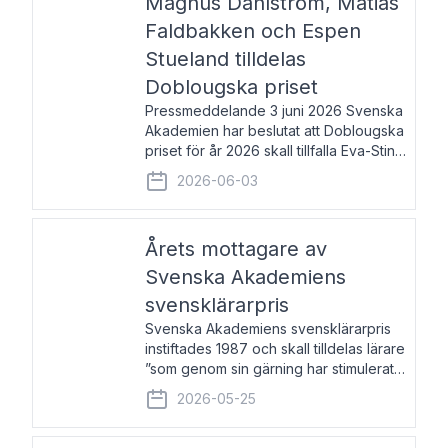
Magnus Dahlström, Matias
Faldbakken och Espen
Stueland tilldelas
Doblougska priset
Pressmeddelande 3 juni 2026 Svenska
Akademien har beslutat att Doblougska
priset för år 2026 skall tillfalla Eva-Stina
Byggmästar, Magnus Dahlström, Matias
2026-06-03
Faldbakken samt Espen Stueland.
Prisbeloppet är 200 000 svenska
kronor per mottagare
Årets mottagare av
Svenska Akademiens
svensklärarpris
Svenska Akademiens svensklärarpris
instiftades 1987 och skall tilldelas lärare
”som genom sin gärning har stimulerat
intresset hos unga människor för
2026-05-25
svenska språket och litteraturen”.
Prisutdelning och samtal med