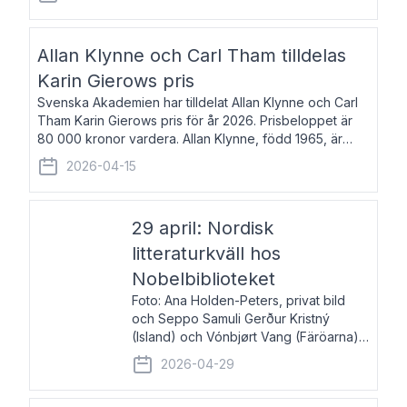
återkommande för Svenska Dagbladet, Ups
Allan Klynne och Carl Tham tilldelas
Karin Gierows pris
Svenska Akademien har tilldelat Allan Klynne och Carl
Tham Karin Gierows pris för år 2026. Prisbeloppet är
80 000 kronor vardera. Allan Klynne, född 1965, är
arkeolog, författare, översättare och fil.dr i antikens
2026-04-15
kultur och samhällsliv. Ut
29 april: Nordisk
litteraturkväll hos
Nobelbiblioteket
Foto: Ana Holden-Peters, privat bild
och Seppo Samuli Gerður Kristný
(Island) och Vónbjørt Vang (Färöarna)
läser ur sina verk och samtalar med
2026-04-29
John Swedenmark. De läser upp på
färöiska, isländska och svenska och