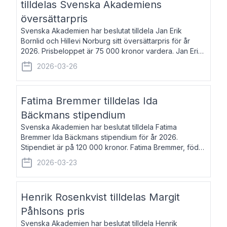
tilldelas Svenska Akademiens
översättarpris
Svenska Akademien har beslutat tilldela Jan Erik
Bornlid och Hillevi Norburg sitt översättarpris för år
2026. Prisbeloppet är 75 000 kronor vardera. Jan Erik
Bornlid, född 1947, är översättare från tyska. Han är
2026-03-26
främst känd för sina översät
Fatima Bremmer tilldelas Ida
Bäckmans stipendium
Svenska Akademien har beslutat tilldela Fatima
Bremmer Ida Bäckmans stipendium för år 2026.
Stipendiet är på 120 000 kronor. Fatima Bremmer, född
1977, är journalist och författare. Hon utkom i fjol med
2026-03-23
boken Ligan. Klarakvarterens blodsyst
Henrik Rosenkvist tilldelas Margit
Påhlsons pris
Svenska Akademien har beslutat tilldela Henrik