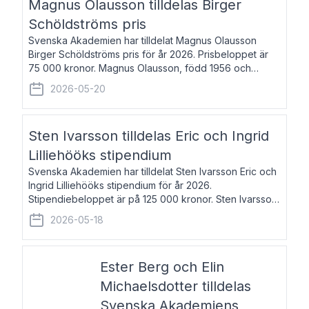
Magnus Olausson tilldelas Birger
Schöldströms pris
Svenska Akademien har tilldelat Magnus Olausson
Birger Schöldströms pris för år 2026. Prisbeloppet är
75 000 kronor. Magnus Olausson, född 1956 och
bosatt i Stockholm, är konstvetare, museiman och
2026-05-20
hovman. Han disputerade 1993 vid Uppsala un
Sten Ivarsson tilldelas Eric och Ingrid
Lilliehööks stipendium
Svenska Akademien har tilldelat Sten Ivarsson Eric och
Ingrid Lilliehööks stipendium för år 2026.
Stipendiebeloppet är på 125 000 kronor. Sten Ivarsson,
född 1979, är mediateksamordnare vid
2026-05-18
Söderslättsgymnasiet i Trelleborg. Här har han på
Ester Berg och Elin
Michaelsdotter tilldelas
Svenska Akademiens