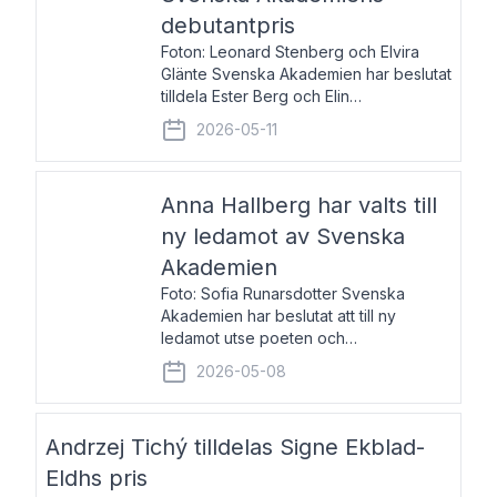
debutantpris
Foton: Leonard Stenberg och Elvira
Glänte Svenska Akademien har beslutat
tilldela Ester Berg och Elin
Michaelsdotter Svenska Akademiens
2026-05-11
debutantpris för år 2026. Priset är
nyinstiftat och syftar till att lyfta fram
intressanta och löftesrik
Anna Hallberg har valts till
ny ledamot av Svenska
Akademien
Foto: Sofia Runarsdotter Svenska
Akademien har beslutat att till ny
ledamot utse poeten och
litteraturkritikern Anna Hallberg. Hon
2026-05-08
efterträder poeten Tua Forsström på
stol 18 och kommer att ta sitt inträde vid
Akademiens högtidssammankomst
Andrzej Tichý tilldelas Signe Ekblad-
Eldhs pris