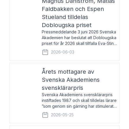
Magnus Dahlström, Matias
Faldbakken och Espen
Stueland tilldelas
Doblougska priset
Pressmeddelande 3 juni 2026 Svenska
Akademien har beslutat att Doblougska
priset för år 2026 skall tillfalla Eva-Stina
Byggmästar, Magnus Dahlström, Matias
2026-06-03
Faldbakken samt Espen Stueland.
Prisbeloppet är 200 000 svenska
kronor per mottagare
Årets mottagare av
Svenska Akademiens
svensklärarpris
Svenska Akademiens svensklärarpris
instiftades 1987 och skall tilldelas lärare
”som genom sin gärning har stimulerat
intresset hos unga människor för
2026-05-25
svenska språket och litteraturen”.
Prisutdelning och samtal med