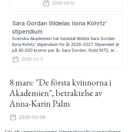
fem av de kungliga akademierna det så
2026-03-12
kallade Bernadotteprogrammet med
syfte att genom stipendier erbjuda stöd
och fortbildning till fo
Sara Gordan tilldelas Ilona Kohrtz’
stipendium
Svenska Akademien har beslutat tilldela Sara Gordan
Ilona Kohrtz’ stipendium för år 2026–2027. Stipendiet är
på 40 000 kronor per år. Sara Gordan, född 1972, är
författare och översättare. Hon debuterade 2006 med
2026-03-11
det prosalyriska verket En
8 mars: "De första kvinnorna i
Akademien", betraktelse av
Anna-Karin Palm
2026-03-08