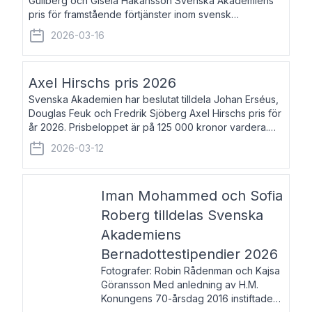
Gullberg och Gisela Håkansson Svenska Akademiens
pris för framstående förtjänster inom svensk
språkforskning och språkvård till minne av Carl Gabriel
2026-03-16
och Karin Forsberg för år 2026. Prissumma
Axel Hirschs pris 2026
Svenska Akademien har beslutat tilldela Johan Erséus,
Douglas Feuk och Fredrik Sjöberg Axel Hirschs pris för
år 2026. Prisbeloppet är på 125 000 kronor vardera.
Johan Erséus, född 1959, är fackboksförfattare och
2026-03-12
journalist med mångårigt för
Iman Mohammed och Sofia
Roberg tilldelas Svenska
Akademiens
Bernadottestipendier 2026
Fotografer: Robin Rådenman och Kajsa
Göransson Med anledning av H.M.
Konungens 70-årsdag 2016 instiftade