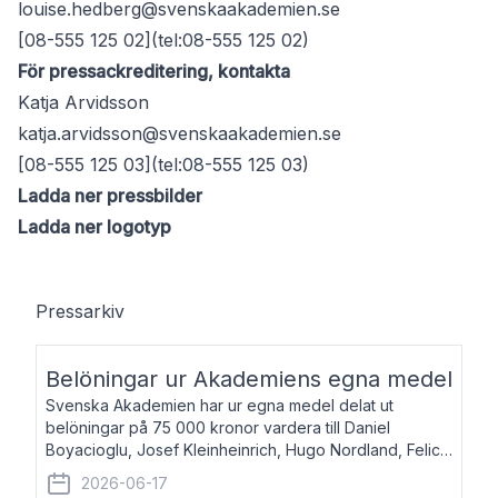
louise.hedberg@svenskaakademien.se
[08-555 125 02](tel:08-555 125 02)
För pressackreditering, kontakta
Katja Arvidsson
katja.arvidsson@svenskaakademien.se
[08-555 125 03](tel:08-555 125 03)
Ladda ner pressbilder
Ladda ner logotyp
Pressarkiv
Belöningar ur Akademiens egna medel
Svenska Akademien har ur egna medel delat ut
belöningar på 75 000 kronor vardera till Daniel
Boyacioglu, Josef Kleinheinrich, Hugo Nordland, Felicia
Stenroth och Svante Strandberg. Daniel Boyacioglu,
2026-06-17
född 1981, är poet och scenartist. Josef