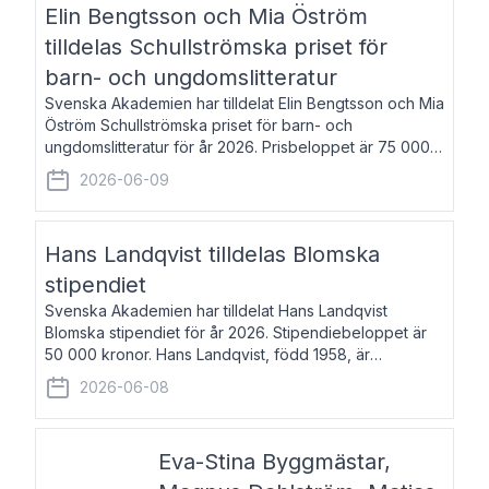
Elin Bengtsson och Mia Öström
tilldelas Schullströmska priset för
barn- och ungdomslitteratur
Svenska Akademien har tilldelat Elin Bengtsson och Mia
Öström Schullströmska priset för barn- och
ungdomslitteratur för år 2026. Prisbeloppet är 75 000
kronor vardera. Elin Bengtsson, född 1987, är författare
2026-06-09
och forskare i genusvetenskap.
Hans Landqvist tilldelas Blomska
stipendiet
Svenska Akademien har tilldelat Hans Landqvist
Blomska stipendiet för år 2026. Stipendiebeloppet är
50 000 kronor. Hans Landqvist, född 1958, är
professor i svenska vid Göteborgs universitet. Han
2026-06-08
disputerade år 2000 på avhandlingen Författn
Eva-Stina Byggmästar,