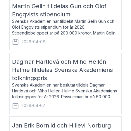
talar om språk och poesi – o
Martin Gelin tilldelas Gun och Olof
Engqvists stipendium
Svenska Akademien har tilldelat Martin Gelin Gun och
Olof Engqvists stipendium för år 2026.
Stipendiebeloppet är på 200 000 kronor. Martin Gelin,
född 1978, är journalist och författare. Han lever
2026-04-08
numera i Paris men var under många år bosat
Dagmar Hartlová och Miho Hellén-
Halme tilldelas Svenska Akademiens
tolkningspris
Svenska Akademien har beslutat tilldela Dagmar
Hartlová och Miho Hellén-Halme Svenska Akademiens
tolkningspris för år 2026. Prissumman är på 60 000
kronor var. Dagmar Hartlová, född 1951, översätter
2026-04-07
huvudsakligen från svenska till tjeckiska
Jan Erik Bornlid och Hillevi Norburg