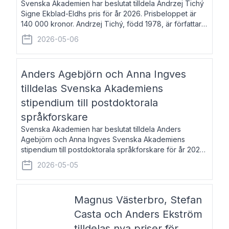
Svenska Akademien har beslutat tilldela Andrzej Tichý
Signe Ekblad-Eldhs pris för år 2026. Prisbeloppet är
140 000 kronor. Andrzej Tichý, född 1978, är författare
och kulturskribent. Han debuterade 2005 med den
2026-05-06
lovordade romanen Sex liter l
Anders Agebjörn och Anna Ingves
tilldelas Svenska Akademiens
stipendium till postdoktorala
språkforskare
Svenska Akademien har beslutat tilldela Anders
Agebjörn och Anna Ingves Svenska Akademiens
stipendium till postdoktorala språkforskare för år 2026.
Stipendiebeloppet är 75 000 kronor per mottagare.
2026-05-05
Anders Agebjörn, född 1984, är universitet
Magnus Västerbro, Stefan
Casta och Anders Ekström
tilldelas nya priser för