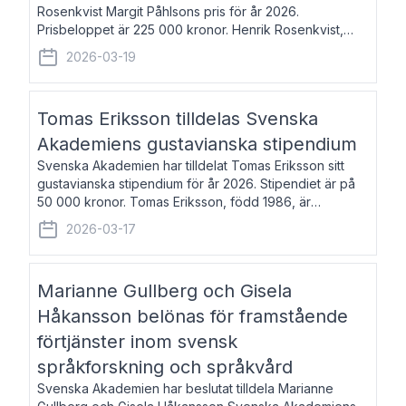
Rosenkvist Margit Påhlsons pris för år 2026.
Prisbeloppet är 225 000 kronor. Henrik Rosenkvist,
född 1965, är professor i nordiska språk vid Göteborgs
2026-03-19
universitet. Han disputerade 2004 på avhan
Tomas Eriksson tilldelas Svenska
Akademiens gustavianska stipendium
Svenska Akademien har tilldelat Tomas Eriksson sitt
gustavianska stipendium för år 2026. Stipendiet är på
50 000 kronor. Tomas Eriksson, född 1986, är
projektledare inom marknadsföring och författare och
2026-03-17
utkom i fjol med boken Syndabocken.
Marianne Gullberg och Gisela
Håkansson belönas för framstående
förtjänster inom svensk
språkforskning och språkvård
Svenska Akademien har beslutat tilldela Marianne