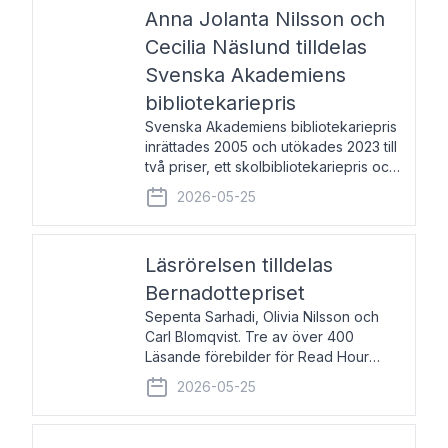
pristagarna äger rum under
Anna Jolanta Nilsson och
Cecilia Näslund tilldelas
Svenska Akademiens
bibliotekariepris
Svenska Akademiens bibliotekariepris
inrättades 2005 och utökades 2023 till
två priser, ett skolbibliotekariepris och
ett folkbibliotekariepris. Priserna skall
2026-05-25
tilldelas bibliotekarier vid svenska folk-
och skolbibliotek som gjort värdefull
Läsrörelsen tilldelas
Bernadottepriset
Sepenta Sarhadi, Olivia Nilsson och
Carl Blomqvist. Tre av över 400
Läsande förebilder för Read Hour
Sverige. Foto: Michael Wall. Den ideella
2026-05-25
föreningen Läsrörelsen tilldelas
Bernadottepriset 2026 för att den
under ett kvarts sekel gjort re