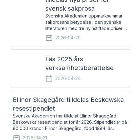
svensk sakprosa
Svenska Akademien uppmärksammar
sakprosans betydelse i den svenska
litteraturen med tre nyinstiftade priser:
Svenska Akademiens pris till
2026-04-29
framstående författare av svensk
sakprosa som i år går till Magnus
Västerbro, Svenska Akademiens pris
Läs 2025 års
verksamhetsberättelse
2026-04-24
Ellinor Skagegård tilldelas Beskowska
resestipendiet
Svenska Akademien har tilldelat Ellinor Skagegård
Beskowska resestipendiet för år 2026. Stipendiet är på
80 000 kronor. Ellinor Skagegård, född 1984, är
författare, journalist och musiker. Hon skriver
2026-04-21