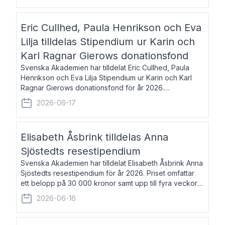
Eric Cullhed, Paula Henrikson och Eva
Lilja tilldelas Stipendium ur Karin och
Karl Ragnar Gierows donationsfond
Svenska Akademien har tilldelat Eric Cullhed, Paula
Henrikson och Eva Lilja Stipendium ur Karin och Karl
Ragnar Gierows donationsfond för år 2026.
Stipendiebeloppet är på 70 000 kronor vardera. Eric
2026-06-17
Cullhed, född 1985, är professor i grekis
Elisabeth Åsbrink tilldelas Anna
Sjöstedts resestipendium
Svenska Akademien har tilldelat Elisabeth Åsbrink Anna
Sjöstedts resestipendium för år 2026. Priset omfattar
ett belopp på 30 000 kronor samt upp till fyra veckors
fri vistelse i Akademiens lägenhet i Berlin. Elisabeth
2026-06-16
Åsbrink, född 1965 oc