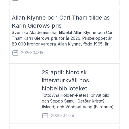
återkommande för Svenska Dagbladet, Ups
Allan Klynne och Carl Tham tilldelas
Karin Gierows pris
Svenska Akademien har tilldelat Allan Klynne och Carl
Tham Karin Gierows pris för år 2026. Prisbeloppet är
80 000 kronor vardera. Allan Klynne, född 1965, är
arkeolog, författare, översättare och fil.dr i antikens
2026-04-15
kultur och samhällsliv. Ut
29 april: Nordisk
litteraturkväll hos
Nobelbiblioteket
Foto: Ana Holden-Peters, privat bild
och Seppo Samuli Gerður Kristný
(Island) och Vónbjørt Vang (Färöarna)
läser ur sina verk och samtalar med
2026-04-29
John Swedenmark. De läser upp på
färöiska, isländska och svenska och