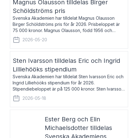
Magnus Olausson tilldelas Birger
Schöldströms pris
Svenska Akademien har tilldelat Magnus Olausson
Birger Schöldströms pris för år 2026. Prisbeloppet är
75 000 kronor. Magnus Olausson, född 1956 och
bosatt i Stockholm, är konstvetare, museiman och
2026-05-20
hovman. Han disputerade 1993 vid Uppsala un
Sten Ivarsson tilldelas Eric och Ingrid
Lilliehööks stipendium
Svenska Akademien har tilldelat Sten Ivarsson Eric och
Ingrid Lilliehööks stipendium för år 2026.
Stipendiebeloppet är på 125 000 kronor. Sten Ivarsson,
född 1979, är mediateksamordnare vid
2026-05-18
Söderslättsgymnasiet i Trelleborg. Här har han på
Ester Berg och Elin
Michaelsdotter tilldelas
Svenska Akademiens