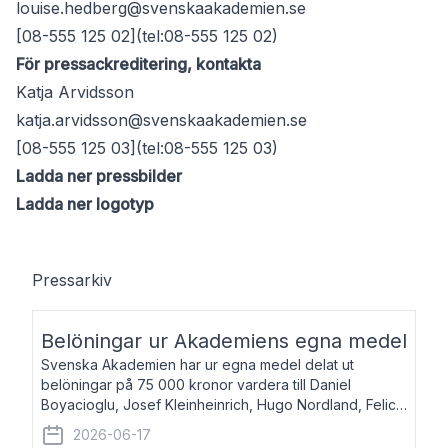
louise.hedberg@svenskaakademien.se
[08-555 125 02](tel:08-555 125 02)
För pressackreditering, kontakta
Katja Arvidsson
katja.arvidsson@svenskaakademien.se
[08-555 125 03](tel:08-555 125 03)
Ladda ner pressbilder
Ladda ner logotyp
Pressarkiv
Belöningar ur Akademiens egna medel
Svenska Akademien har ur egna medel delat ut
belöningar på 75 000 kronor vardera till Daniel
Boyacioglu, Josef Kleinheinrich, Hugo Nordland, Felicia
Stenroth och Svante Strandberg. Daniel Boyacioglu,
2026-06-17
född 1981, är poet och scenartist. Josef