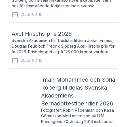
Gullberg och Gisela Håkansson Svenska Akademiens
pris för framstående förtjänster inom svensk
språkforskning och språkvård till minne av Carl Gabriel
2026-03-16
och Karin Forsberg för år 2026. Prissumma
Axel Hirschs pris 2026
Svenska Akademien har beslutat tilldela Johan Erséus,
Douglas Feuk och Fredrik Sjöberg Axel Hirschs pris för
år 2026. Prisbeloppet är på 125 000 kronor vardera.
Johan Erséus, född 1959, är fackboksförfattare och
2026-03-12
journalist med mångårigt för
Iman Mohammed och Sofia
Roberg tilldelas Svenska
Akademiens
Bernadottestipendier 2026
Fotografer: Robin Rådenman och Kajsa
Göransson Med anledning av H.M.
Konungens 70-årsdag 2016 instiftade