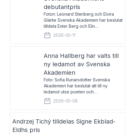
debutantpris
Foton: Leonard Stenberg och Elvira
Glänte Svenska Akademien har beslutat
tilldela Ester Berg och Elin
Michaelsdotter Svenska Akademiens
2026-05-11
debutantpris för år 2026. Priset är
nyinstiftat och syftar till att lyfta fram
intressanta och löftesrik
Anna Hallberg har valts till
ny ledamot av Svenska
Akademien
Foto: Sofia Runarsdotter Svenska
Akademien har beslutat att till ny
ledamot utse poeten och
litteraturkritikern Anna Hallberg. Hon
2026-05-08
efterträder poeten Tua Forsström på
stol 18 och kommer att ta sitt inträde vid
Akademiens högtidssammankomst
Andrzej Tichý tilldelas Signe Ekblad-
Eldhs pris