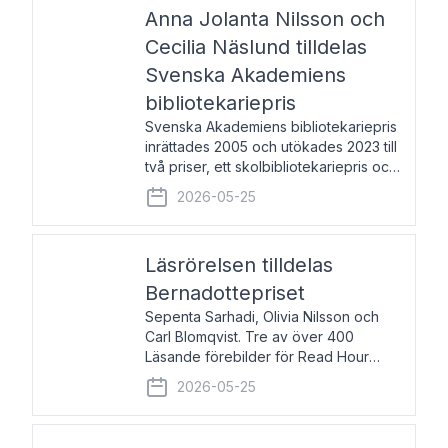
pristagarna äger rum under
Anna Jolanta Nilsson och
Cecilia Näslund tilldelas
Svenska Akademiens
bibliotekariepris
Svenska Akademiens bibliotekariepris
inrättades 2005 och utökades 2023 till
två priser, ett skolbibliotekariepris och
ett folkbibliotekariepris. Priserna skall
2026-05-25
tilldelas bibliotekarier vid svenska folk-
och skolbibliotek som gjort värdefull
Läsrörelsen tilldelas
Bernadottepriset
Sepenta Sarhadi, Olivia Nilsson och
Carl Blomqvist. Tre av över 400
Läsande förebilder för Read Hour
Sverige. Foto: Michael Wall. Den ideella
2026-05-25
föreningen Läsrörelsen tilldelas
Bernadottepriset 2026 för att den
under ett kvarts sekel gjort re