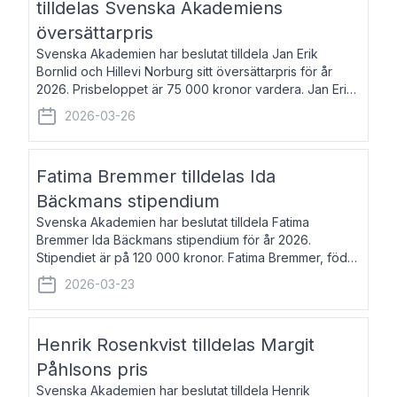
tilldelas Svenska Akademiens
översättarpris
Svenska Akademien har beslutat tilldela Jan Erik
Bornlid och Hillevi Norburg sitt översättarpris för år
2026. Prisbeloppet är 75 000 kronor vardera. Jan Erik
Bornlid, född 1947, är översättare från tyska. Han är
2026-03-26
främst känd för sina översät
Fatima Bremmer tilldelas Ida
Bäckmans stipendium
Svenska Akademien har beslutat tilldela Fatima
Bremmer Ida Bäckmans stipendium för år 2026.
Stipendiet är på 120 000 kronor. Fatima Bremmer, född
1977, är journalist och författare. Hon utkom i fjol med
2026-03-23
boken Ligan. Klarakvarterens blodsyst
Henrik Rosenkvist tilldelas Margit
Påhlsons pris
Svenska Akademien har beslutat tilldela Henrik