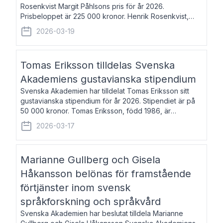
Rosenkvist Margit Påhlsons pris för år 2026.
Prisbeloppet är 225 000 kronor. Henrik Rosenkvist,
född 1965, är professor i nordiska språk vid Göteborgs
2026-03-19
universitet. Han disputerade 2004 på avhan
Tomas Eriksson tilldelas Svenska
Akademiens gustavianska stipendium
Svenska Akademien har tilldelat Tomas Eriksson sitt
gustavianska stipendium för år 2026. Stipendiet är på
50 000 kronor. Tomas Eriksson, född 1986, är
projektledare inom marknadsföring och författare och
2026-03-17
utkom i fjol med boken Syndabocken.
Marianne Gullberg och Gisela
Håkansson belönas för framstående
förtjänster inom svensk
språkforskning och språkvård
Svenska Akademien har beslutat tilldela Marianne