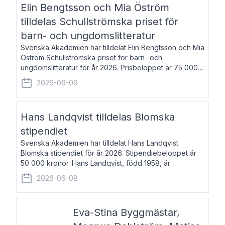
Elin Bengtsson och Mia Öström
tilldelas Schullströmska priset för
barn- och ungdomslitteratur
Svenska Akademien har tilldelat Elin Bengtsson och Mia
Öström Schullströmska priset för barn- och
ungdomslitteratur för år 2026. Prisbeloppet är 75 000
kronor vardera. Elin Bengtsson, född 1987, är författare
2026-06-09
och forskare i genusvetenskap.
Hans Landqvist tilldelas Blomska
stipendiet
Svenska Akademien har tilldelat Hans Landqvist
Blomska stipendiet för år 2026. Stipendiebeloppet är
50 000 kronor. Hans Landqvist, född 1958, är
professor i svenska vid Göteborgs universitet. Han
2026-06-08
disputerade år 2000 på avhandlingen Författn
Eva-Stina Byggmästar,