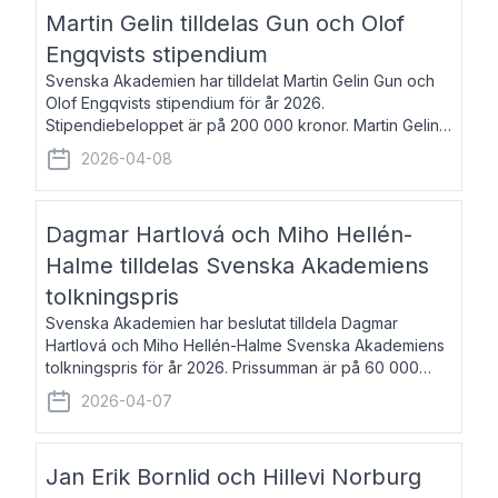
talar om språk och poesi – o
Martin Gelin tilldelas Gun och Olof
Engqvists stipendium
Svenska Akademien har tilldelat Martin Gelin Gun och
Olof Engqvists stipendium för år 2026.
Stipendiebeloppet är på 200 000 kronor. Martin Gelin,
född 1978, är journalist och författare. Han lever
2026-04-08
numera i Paris men var under många år bosat
Dagmar Hartlová och Miho Hellén-
Halme tilldelas Svenska Akademiens
tolkningspris
Svenska Akademien har beslutat tilldela Dagmar
Hartlová och Miho Hellén-Halme Svenska Akademiens
tolkningspris för år 2026. Prissumman är på 60 000
kronor var. Dagmar Hartlová, född 1951, översätter
2026-04-07
huvudsakligen från svenska till tjeckiska
Jan Erik Bornlid och Hillevi Norburg