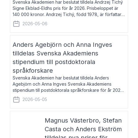
Svenska Akademien har beslutat tilldela Andrzej Tichý
Signe Ekblad-Eldhs pris för år 2026. Prisbeloppet är
140 000 kronor. Andrzej Tichý, född 1978, är författare
och kulturskribent. Han debuterade 2005 med den
2026-05-06
lovordade romanen Sex liter l
Anders Agebjörn och Anna Ingves
tilldelas Svenska Akademiens
stipendium till postdoktorala
språkforskare
Svenska Akademien har beslutat tilldela Anders
Agebjörn och Anna Ingves Svenska Akademiens
stipendium till postdoktorala språkforskare för år 2026.
Stipendiebeloppet är 75 000 kronor per mottagare.
2026-05-05
Anders Agebjörn, född 1984, är universitet
Magnus Västerbro, Stefan
Casta och Anders Ekström
tilldelas nya priser för