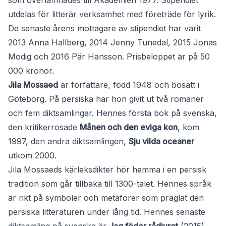
som överlämnades till Akademien 1977. Stipendiet
utdelas för litterär verksamhet med företräde för lyrik.
De senaste årens mottagare av stipendiet har varit
2013 Anna Hallberg, 2014 Jenny Tunedal, 2015 Jonas
Modig och 2016 Pär Hansson. Prisbeloppet är på 50
000 kronor.
Jila Mossaed
är författare, född 1948 och bosatt i
Göteborg. På persiska har hon givit ut två romaner
och fem diktsamlingar. Hennes första bok på svenska,
den kritikerrosade
Månen och den eviga kon
, kom
1997, den andra diktsamlingen,
Sju vilda oceaner
utkom 2000.
Jila Mossaeds kärleksdikter hör hemma i en persisk
tradition som går tillbaka till 1300-talet. Hennes språk
är rikt på symboler och metaforer som präglat den
persiska litteraturen under lång tid. Hennes senaste