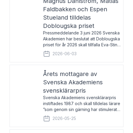
Magnus Dahlström, Matias
Faldbakken och Espen
Stueland tilldelas
Doblougska priset
Pressmeddelande 3 juni 2026 Svenska
Akademien har beslutat att Doblougska
priset för år 2026 skall tillfalla Eva-Stina
Byggmästar, Magnus Dahlström, Matias
2026-06-03
Faldbakken samt Espen Stueland.
Prisbeloppet är 200 000 svenska
kronor per mottagare
Årets mottagare av
Svenska Akademiens
svensklärarpris
Svenska Akademiens svensklärarpris
instiftades 1987 och skall tilldelas lärare
”som genom sin gärning har stimulerat
intresset hos unga människor för
2026-05-25
svenska språket och litteraturen”.
Prisutdelning och samtal med