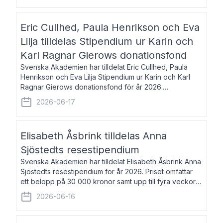
Eric Cullhed, Paula Henrikson och Eva
Lilja tilldelas Stipendium ur Karin och
Karl Ragnar Gierows donationsfond
Svenska Akademien har tilldelat Eric Cullhed, Paula
Henrikson och Eva Lilja Stipendium ur Karin och Karl
Ragnar Gierows donationsfond för år 2026.
Stipendiebeloppet är på 70 000 kronor vardera. Eric
2026-06-17
Cullhed, född 1985, är professor i grekis
Elisabeth Åsbrink tilldelas Anna
Sjöstedts resestipendium
Svenska Akademien har tilldelat Elisabeth Åsbrink Anna
Sjöstedts resestipendium för år 2026. Priset omfattar
ett belopp på 30 000 kronor samt upp till fyra veckors
fri vistelse i Akademiens lägenhet i Berlin. Elisabeth
2026-06-16
Åsbrink, född 1965 oc