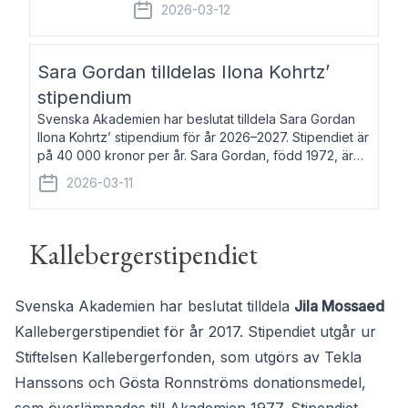
fem av de kungliga akademierna det så
2026-03-12
kallade Bernadotteprogrammet med
syfte att genom stipendier erbjuda stöd
och fortbildning till fo
Sara Gordan tilldelas Ilona Kohrtz’
stipendium
Svenska Akademien har beslutat tilldela Sara Gordan
Ilona Kohrtz’ stipendium för år 2026–2027. Stipendiet är
på 40 000 kronor per år. Sara Gordan, född 1972, är
författare och översättare. Hon debuterade 2006 med
2026-03-11
det prosalyriska verket En
Kallebergerstipendiet
Svenska Akademien har beslutat tilldela
Jila Mossaed
Kallebergerstipendiet för år 2017. Stipendiet utgår ur
Stiftelsen Kallebergerfonden, som utgörs av Tekla
Hanssons och Gösta Ronnströms donationsmedel,