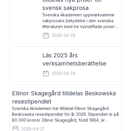
svensk sakprosa
Svenska Akademien uppmärksammar
sakprosans betydelse i den svenska
litteraturen med tre nyinstiftade priser:
Svenska Akademiens pris till
2026-04-29
framstående författare av svensk
sakprosa som i år går till Magnus
Västerbro, Svenska Akademiens pris
Läs 2025 års
verksamhetsberättelse
2026-04-24
Ellinor Skagegård tilldelas Beskowska
resestipendiet
Svenska Akademien har tilldelat Ellinor Skagegård
Beskowska resestipendiet för år 2026. Stipendiet är på
80 000 kronor. Ellinor Skagegård, född 1984, är
författare, journalist och musiker. Hon skriver
2026-04-21