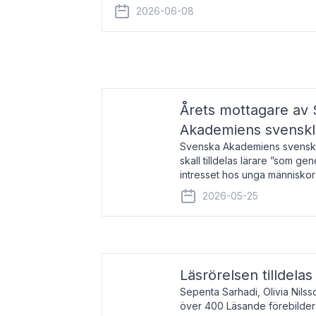
år 2000 på avhandlingen Författn
2026-06-08
Årets mottagare av
Akademiens svenskl
Svenska Akademiens svensklä
skall tilldelas lärare ”som ge
intresset hos unga människor
litteraturen”. Prisutdelning o
2026-05-25
äger rum under
Läsrörelsen tilldela
Sepenta Sarhadi, Olivia Nilss
över 400 Läsande förebilder