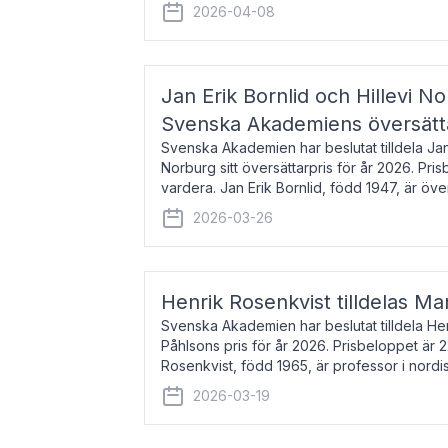
men var under många år bosat
2026-04-08
Jan Erik Bornlid och Hillevi No
Svenska Akademiens översätt
Svenska Akademien har beslutat tilldela Jan 
Norburg sitt översättarpris för år 2026. Pr
vardera. Jan Erik Bornlid, född 1947, är öve
främst känd för sina översät
2026-03-26
Henrik Rosenkvist tilldelas Ma
Svenska Akademien har beslutat tilldela He
Påhlsons pris för år 2026. Prisbeloppet är 
Rosenkvist, född 1965, är professor i nord
universitet. Han disputerade 2004 på avha
2026-03-19