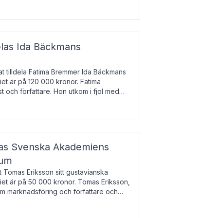
enska till tjeckiska
elas Ida Bäckmans
t tilldela Fatima Bremmer Ida Bäckmans
iet är på 120 000 kronor. Fatima
t och författare. Hon utkom i fjol med
lodsyst
elas Svenska Akademiens
ium
t Tomas Eriksson sitt gustavianska
iet är på 50 000 kronor. Tomas Eriksson,
om marknadsföring och författare och
bocken.