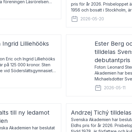
la föreningen Läsrörelsen
pris för år 2026. Prisbeloppet
6 för att den under ett kvarts
1956 och bosatt i Stockholm, 
Han disputerade 1993 vid Upps
2026-05-20
 Ingrid Lilliehööks
Ester Berg oc
tilldelas Sv
n Eric och Ingrid Lilliehööks
debutantpris
är på 125 000 kronor. Sten
Foton: Leonard Ste
e vid Söderslättsgymnasiet i
Akademien har beslu
Michaelsdotter Sve
2026. Priset är nyinst
2026-05-11
intressanta och löft
lts till ny ledamot
Andrzej Tichý tilldela
Svenska Akademien har beslutat
ien
Eldhs pris för år 2026. Prisbel
enska Akademien har beslutat
född 1978, är författare och k