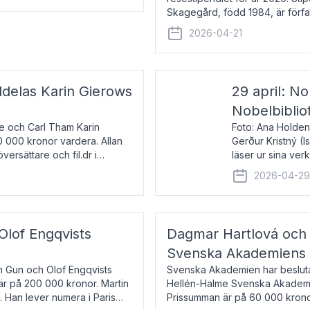
Skagegård, född 1984, är förfat
återkommande för Svenska Da
2026-04-21
ldelas Karin Gierows
29 april: No
Nobelbiblio
ne och Carl Tham Karin
Foto: Ana Holden
0 000 kronor vardera. Allan
Gerður Kristný (
versättare och fil.dr i
läser ur sina ve
De läser upp på 
2026-04-2
om språk och po
 Olof Engqvists
Dagmar Hartlová och 
Svenska Akademiens t
in Gun och Olof Engqvists
Svenska Akademien har beslutat
är på 200 000 kronor. Martin
Hellén-Halme Svenska Akademie
e. Han lever numera i Paris
Prissumman är på 60 000 kronor