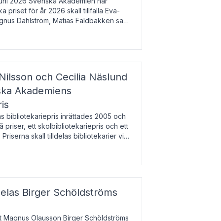
uni 2026 Svenska Akademien har
 priset för år 2026 skall tillfalla Eva-
gnus Dahlström, Matias Faldbakken samt
beloppet är 200 000 svenska kronor per
Nilsson och Cecilia Näslund
nska Akademiens
ris
bibliotekariepris inrättades 2005 och
å priser, ett skolbibliotekariepris och ett
 Priserna skall tilldelas bibliotekarier vid
olbibliotek som gjort värdefull
delas Birger Schöldströms
at Magnus Olausson Birger Schöldströms