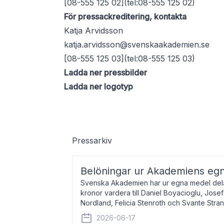
[08-555 125 02](tel:08-555 125 02)
För pressackreditering, kontakta
Katja Arvidsson
katja.arvidsson@svenskaakademien.se
[08-555 125 03](tel:08-555 125 03)
Ladda ner pressbilder
Ladda ner logotyp
Pressarkiv
Belöningar ur Akademiens eg
Svenska Akademien har ur egna medel dela
kronor vardera till Daniel Boyacioglu, Jose
Nordland, Felicia Stenroth och Svante Stra
född 1981, är poet och scenartist. Josef
2026-06-17