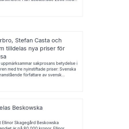
r l
bro, Stefan Casta och
 tilldelas nya priser för
osa
uppmärksammar sakprosans betydelse i
uren med tre nyinstiftade priser: Svenska
 framstående författare av svensk
r till Magnus Västerbro, Svenska
ldelas Beskowska
at Ellinor Skagegård Beskowska
endiet är på 80 000 kronor. Ellinor