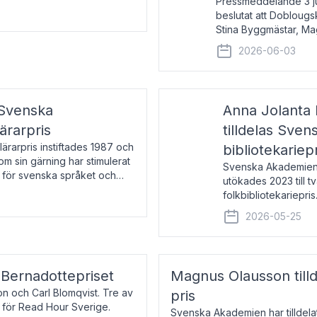
Pressmeddelande 3 j
beslutat att Doblougska
Stina Byggmästar, Ma
Espen Stueland. Pris
2026-06-03
mottagare
 Svenska
Anna Jolanta 
ärarpris
tilldelas Sve
rarpris instiftades 1987 och
bibliotekariep
nom sin gärning har stimulerat
Svenska Akademiens 
 för svenska språket och
utökades 2023 till tv
ch samtal med pristagarna
folkbibliotekariepris.
svenska folk- och sk
2026-05-25
s Bernadottepriset
Magnus Olausson till
on och Carl Blomqvist. Tre av
pris
 för Read Hour Sverige.
Svenska Akademien har tilldel