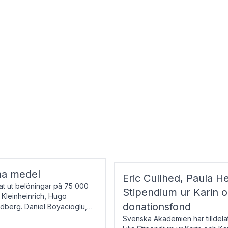
na medel
Eric Cullhed, Paula He
t ut belöningar på 75 000
Stipendium ur Karin 
f Kleinheinrich, Hugo
donationsfond
ndberg. Daniel Boyacioglu,
Svenska Akademien har tilldela