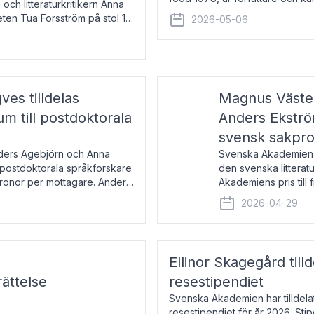
 och litteraturkritikern Anna
den lovordade romanen Sex lite
eten Tua Forsström på stol 18
2026-05-06
e vid Akademiens
es tilldelas
Magnus Väster
 till postdoktorala
Anders Ekström
svensk sakpr
nders Agebjörn och Anna
Svenska Akademien 
 postdoktorala språkforskare
den svenska litterat
kronor per mottagare. Anders
Akademiens pris till
sakprosa som i år gå
2026-04-29
Akademiens pris
Ellinor Skagegård til
ättelse
resestipendiet
Svenska Akademien har tilldel
resestipendiet för år 2026. Stip