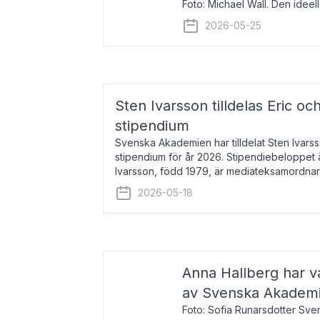
Foto: Michael Wall. Den ideel
tilldelas Bernadottepriset 202
2026-05-25
sekel gjort re
Sten Ivarsson tilldelas Eric och
stipendium
Svenska Akademien har tilldelat Sten Ivarsso
stipendium för år 2026. Stipendiebeloppet 
Ivarsson, född 1979, är mediateksamordnar
Trelleborg. Här har han på
2026-05-18
Anna Hallberg har va
av Svenska Akadem
Foto: Sofia Runarsdotter Sv