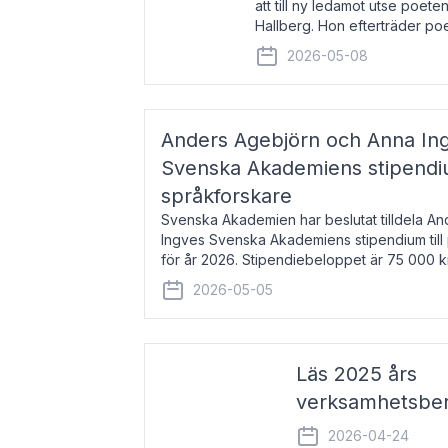
att till ny ledamot utse poeten
Hallberg. Hon efterträder po
och kommer att ta sitt inträd
2026-05-08
högtidssammankomst
Anders Agebjörn och Anna Ingv
Svenska Akademiens stipendium
språkforskare
Svenska Akademien har beslutat tilldela A
Ingves Svenska Akademiens stipendium till
för år 2026. Stipendiebeloppet är 75 000 
Agebjörn, född 1984, är universitet
2026-05-05
Läs 2025 års
verksamhetsber
2026-04-24