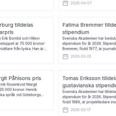
översätter huvudsakligen från sv
2026-04-07
rburg tilldelas
Fatima Bremmer tilld
arpris
stipendium
Erik Bornlid och Hillevi
Svenska Akademien har besluta
isbeloppet är 75 000 kronor
stipendium för år 2026. Stipend
rsättare från tyska. Han är
Bremmer, född 1977, är journalis
boken Ligan. Klarakvarterens b
2026-03-23
rgit Påhlsons pris
Tomas Eriksson tilld
nrik Rosenkvist Margit
gustavianska stipend
225 000 kronor. Henrik
Svenska Akademien har tilldela
iska språk vid Göteborgs
stipendium för år 2026. Stipend
n
född 1986, är projektledare in
utkom i fjol med boken Synda
2026-03-17