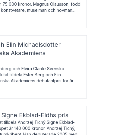
 är 75 000 kronor. Magnus Olausson, född
är konstvetare, museiman och hovman.
ala un
h Elin Michaelsdotter
enska Akademiens
nberg och Elvira Glänte Svenska
tat tilldela Ester Berg och Elin
nska Akademiens debutantpris för år
iftat och syftar till att lyfta fram
esrik
s Signe Ekblad-Eldhs pris
 tilldela Andrzej Tichý Signe Ekblad-
oppet är 140 000 kronor. Andrzej Tichý,
ulturskribent. Han debuterade 2005 med