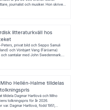
tare, journalist och musiker. Hon skriver
gbladet, Ups
rdisk litteraturkväll hos
teket
-Peters, privat bild och Seppo Samuli
Island) och Vónbjørt Vang (Färöarna)
rk och samtalar med John Swedenmark.
färöiska, isländska och svenska och talar
9
esi – o
Miho Hellén-Halme tilldelas
olkningspris
 tilldela Dagmar Hartlová och Miho
ns tolkningspris för år 2026.
 var. Dagmar Hartlová, född 1951,