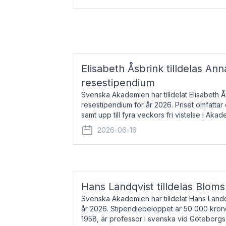
Elisabeth Åsbrink tilldelas Ann
resestipendium
Svenska Akademien har tilldelat Elisabeth 
resestipendium för år 2026. Priset omfatta
samt upp till fyra veckors fri vistelse i Akad
Elisabeth Åsbrink, född 1965 oc
2026-06-16
Hans Landqvist tilldelas Bloms
Svenska Akademien har tilldelat Hans Landq
år 2026. Stipendiebeloppet är 50 000 kron
1958, är professor i svenska vid Göteborgs