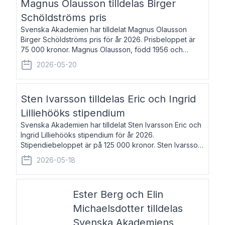
Magnus Olausson tilldelas Birger
Schöldströms pris
Svenska Akademien har tilldelat Magnus Olausson
Birger Schöldströms pris för år 2026. Prisbeloppet är
75 000 kronor. Magnus Olausson, född 1956 och
bosatt i Stockholm, är konstvetare, museiman och
2026-05-20
hovman. Han disputerade 1993 vid Uppsala un
Sten Ivarsson tilldelas Eric och Ingrid
Lilliehööks stipendium
Svenska Akademien har tilldelat Sten Ivarsson Eric och
Ingrid Lilliehööks stipendium för år 2026.
Stipendiebeloppet är på 125 000 kronor. Sten Ivarsson,
född 1979, är mediateksamordnare vid
2026-05-18
Söderslättsgymnasiet i Trelleborg. Här har han på
Ester Berg och Elin
Michaelsdotter tilldelas
Svenska Akademiens