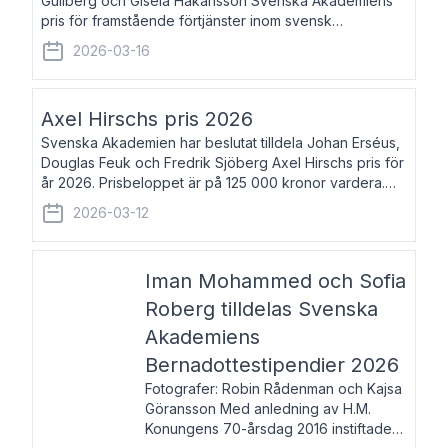
Gullberg och Gisela Håkansson Svenska Akademiens
pris för framstående förtjänster inom svensk
språkforskning och språkvård till minne av Carl Gabriel
2026-03-16
och Karin Forsberg för år 2026. Prissumma
Axel Hirschs pris 2026
Svenska Akademien har beslutat tilldela Johan Erséus,
Douglas Feuk och Fredrik Sjöberg Axel Hirschs pris för
år 2026. Prisbeloppet är på 125 000 kronor vardera.
Johan Erséus, född 1959, är fackboksförfattare och
2026-03-12
journalist med mångårigt för
Iman Mohammed och Sofia
Roberg tilldelas Svenska
Akademiens
Bernadottestipendier 2026
Fotografer: Robin Rådenman och Kajsa
Göransson Med anledning av H.M.
Konungens 70-årsdag 2016 instiftade