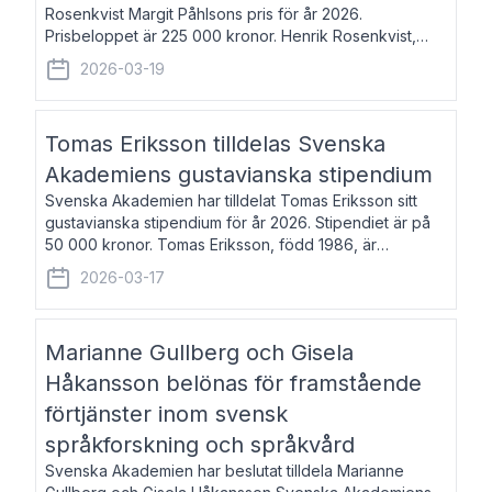
Rosenkvist Margit Påhlsons pris för år 2026.
Prisbeloppet är 225 000 kronor. Henrik Rosenkvist,
född 1965, är professor i nordiska språk vid Göteborgs
2026-03-19
universitet. Han disputerade 2004 på avhan
Tomas Eriksson tilldelas Svenska
Akademiens gustavianska stipendium
Svenska Akademien har tilldelat Tomas Eriksson sitt
gustavianska stipendium för år 2026. Stipendiet är på
50 000 kronor. Tomas Eriksson, född 1986, är
projektledare inom marknadsföring och författare och
2026-03-17
utkom i fjol med boken Syndabocken.
Marianne Gullberg och Gisela
Håkansson belönas för framstående
förtjänster inom svensk
språkforskning och språkvård
Svenska Akademien har beslutat tilldela Marianne