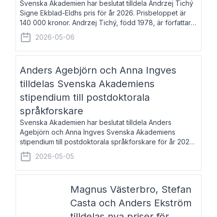
Svenska Akademien har beslutat tilldela Andrzej Tichý
Signe Ekblad-Eldhs pris för år 2026. Prisbeloppet är
140 000 kronor. Andrzej Tichý, född 1978, är författare
och kulturskribent. Han debuterade 2005 med den
2026-05-06
lovordade romanen Sex liter l
Anders Agebjörn och Anna Ingves
tilldelas Svenska Akademiens
stipendium till postdoktorala
språkforskare
Svenska Akademien har beslutat tilldela Anders
Agebjörn och Anna Ingves Svenska Akademiens
stipendium till postdoktorala språkforskare för år 2026.
Stipendiebeloppet är 75 000 kronor per mottagare.
2026-05-05
Anders Agebjörn, född 1984, är universitet
Magnus Västerbro, Stefan
Casta och Anders Ekström
tilldelas nya priser för