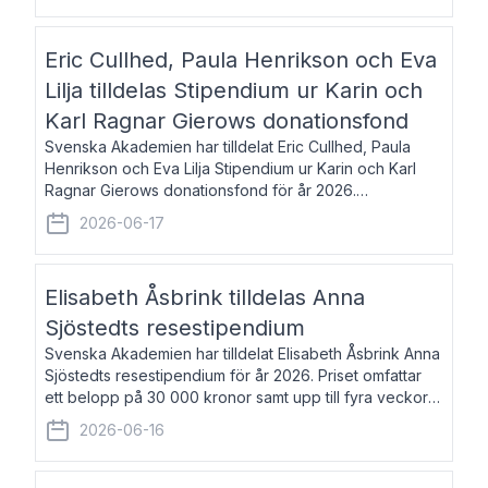
Eric Cullhed, Paula Henrikson och Eva
Lilja tilldelas Stipendium ur Karin och
Karl Ragnar Gierows donationsfond
Svenska Akademien har tilldelat Eric Cullhed, Paula
Henrikson och Eva Lilja Stipendium ur Karin och Karl
Ragnar Gierows donationsfond för år 2026.
Stipendiebeloppet är på 70 000 kronor vardera. Eric
2026-06-17
Cullhed, född 1985, är professor i grekis
Elisabeth Åsbrink tilldelas Anna
Sjöstedts resestipendium
Svenska Akademien har tilldelat Elisabeth Åsbrink Anna
Sjöstedts resestipendium för år 2026. Priset omfattar
ett belopp på 30 000 kronor samt upp till fyra veckors
fri vistelse i Akademiens lägenhet i Berlin. Elisabeth
2026-06-16
Åsbrink, född 1965 oc