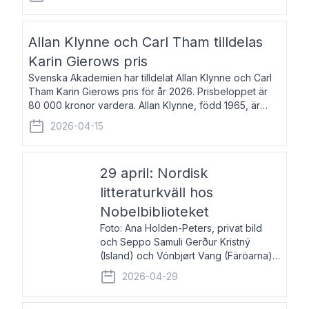
återkommande för Svenska Dagbladet, Ups
Allan Klynne och Carl Tham tilldelas
Karin Gierows pris
Svenska Akademien har tilldelat Allan Klynne och Carl
Tham Karin Gierows pris för år 2026. Prisbeloppet är
80 000 kronor vardera. Allan Klynne, född 1965, är
arkeolog, författare, översättare och fil.dr i antikens
2026-04-15
kultur och samhällsliv. Ut
29 april: Nordisk
litteraturkväll hos
Nobelbiblioteket
Foto: Ana Holden-Peters, privat bild
och Seppo Samuli Gerður Kristný
(Island) och Vónbjørt Vang (Färöarna)
läser ur sina verk och samtalar med
2026-04-29
John Swedenmark. De läser upp på
färöiska, isländska och svenska och