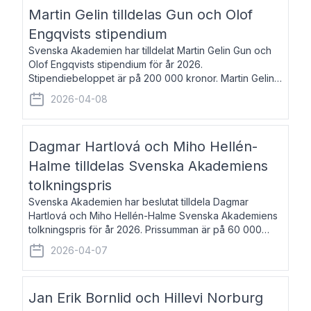
talar om språk och poesi – o
Martin Gelin tilldelas Gun och Olof
Engqvists stipendium
Svenska Akademien har tilldelat Martin Gelin Gun och
Olof Engqvists stipendium för år 2026.
Stipendiebeloppet är på 200 000 kronor. Martin Gelin,
född 1978, är journalist och författare. Han lever
2026-04-08
numera i Paris men var under många år bosat
Dagmar Hartlová och Miho Hellén-
Halme tilldelas Svenska Akademiens
tolkningspris
Svenska Akademien har beslutat tilldela Dagmar
Hartlová och Miho Hellén-Halme Svenska Akademiens
tolkningspris för år 2026. Prissumman är på 60 000
kronor var. Dagmar Hartlová, född 1951, översätter
2026-04-07
huvudsakligen från svenska till tjeckiska
Jan Erik Bornlid och Hillevi Norburg