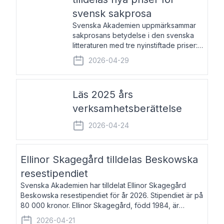
svensk sakprosa
Svenska Akademien uppmärksammar
sakprosans betydelse i den svenska
litteraturen med tre nyinstiftade priser:
Svenska Akademiens pris till
2026-04-29
framstående författare av svensk
sakprosa som i år går till Magnus
Västerbro, Svenska Akademiens pris
Läs 2025 års
verksamhetsberättelse
2026-04-24
Ellinor Skagegård tilldelas Beskowska
resestipendiet
Svenska Akademien har tilldelat Ellinor Skagegård
Beskowska resestipendiet för år 2026. Stipendiet är på
80 000 kronor. Ellinor Skagegård, född 1984, är
författare, journalist och musiker. Hon skriver
2026-04-21