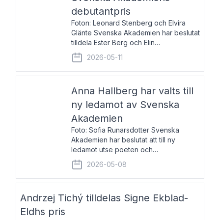
debutantpris
Foton: Leonard Stenberg och Elvira
Glänte Svenska Akademien har beslutat
tilldela Ester Berg och Elin
Michaelsdotter Svenska Akademiens
2026-05-11
debutantpris för år 2026. Priset är
nyinstiftat och syftar till att lyfta fram
intressanta och löftesrik
Anna Hallberg har valts till
ny ledamot av Svenska
Akademien
Foto: Sofia Runarsdotter Svenska
Akademien har beslutat att till ny
ledamot utse poeten och
litteraturkritikern Anna Hallberg. Hon
2026-05-08
efterträder poeten Tua Forsström på
stol 18 och kommer att ta sitt inträde vid
Akademiens högtidssammankomst
Andrzej Tichý tilldelas Signe Ekblad-
Eldhs pris