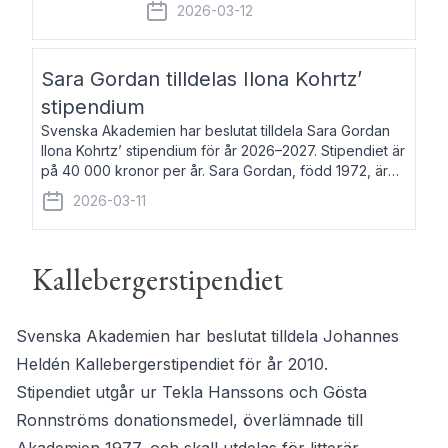
fem av de kungliga akademierna det så
2026-03-12
kallade Bernadotteprogrammet med
syfte att genom stipendier erbjuda stöd
och fortbildning till fo
Sara Gordan tilldelas Ilona Kohrtz’
stipendium
Svenska Akademien har beslutat tilldela Sara Gordan
Ilona Kohrtz’ stipendium för år 2026–2027. Stipendiet är
på 40 000 kronor per år. Sara Gordan, född 1972, är
författare och översättare. Hon debuterade 2006 med
2026-03-11
det prosalyriska verket En
Kallebergerstipendiet
Svenska Akademien har beslutat tilldela Johannes
Heldén Kallebergerstipendiet för år 2010.
Stipendiet utgår ur Tekla Hanssons och Gösta
Ronnströms donationsmedel, överlämnade till