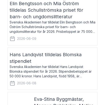
Elin Bengtsson och Mia Öström
tilldelas Schullströmska priset för
barn- och ungdomslitteratur
Svenska Akademien har tilldelat Elin Bengtsson och Mia
Öström Schullströmska priset för barn- och
ungdomslitteratur för år 2026. Prisbeloppet är 75 000
kronor vardera. Elin Bengtsson, född 1987, är författare
2026-06-09
och forskare i genusvetenskap.
Hans Landqvist tilldelas Blomska
stipendiet
Svenska Akademien har tilldelat Hans Landqvist
Blomska stipendiet för år 2026. Stipendiebeloppet är
50 000 kronor. Hans Landqvist, född 1958, är
professor i svenska vid Göteborgs universitet. Han
2026-06-08
disputerade år 2000 på avhandlingen Författn
Eva-Stina Byggmästar,