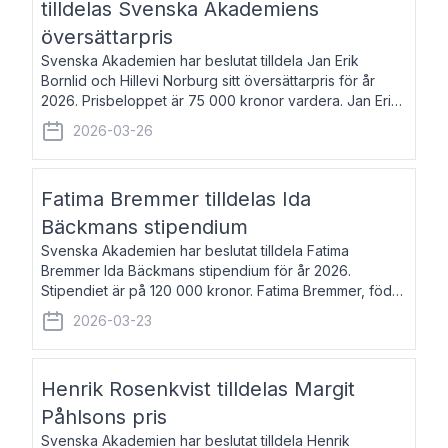
tilldelas Svenska Akademiens
översättarpris
Svenska Akademien har beslutat tilldela Jan Erik
Bornlid och Hillevi Norburg sitt översättarpris för år
2026. Prisbeloppet är 75 000 kronor vardera. Jan Erik
Bornlid, född 1947, är översättare från tyska. Han är
2026-03-26
främst känd för sina översät
Fatima Bremmer tilldelas Ida
Bäckmans stipendium
Svenska Akademien har beslutat tilldela Fatima
Bremmer Ida Bäckmans stipendium för år 2026.
Stipendiet är på 120 000 kronor. Fatima Bremmer, född
1977, är journalist och författare. Hon utkom i fjol med
2026-03-23
boken Ligan. Klarakvarterens blodsyst
Henrik Rosenkvist tilldelas Margit
Påhlsons pris
Svenska Akademien har beslutat tilldela Henrik