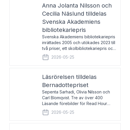
pristagarna äger rum under
Anna Jolanta Nilsson och
Cecilia Näslund tilldelas
Svenska Akademiens
bibliotekariepris
Svenska Akademiens bibliotekariepris
inrättades 2005 och utökades 2023 till
två priser, ett skolbibliotekariepris och
ett folkbibliotekariepris. Priserna skall
2026-05-25
tilldelas bibliotekarier vid svenska folk-
och skolbibliotek som gjort värdefull
Läsrörelsen tilldelas
Bernadottepriset
Sepenta Sarhadi, Olivia Nilsson och
Carl Blomqvist. Tre av över 400
Läsande förebilder för Read Hour
Sverige. Foto: Michael Wall. Den ideella
2026-05-25
föreningen Läsrörelsen tilldelas
Bernadottepriset 2026 för att den
under ett kvarts sekel gjort re