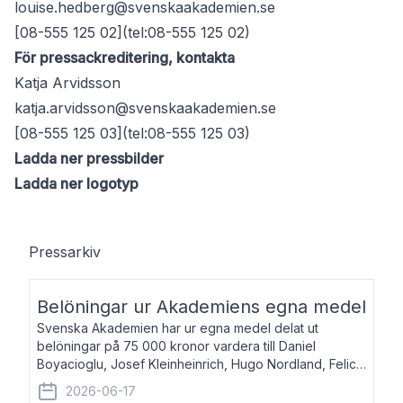
louise.hedberg@svenskaakademien.se
[08-555 125 02](tel:08-555 125 02)
För pressackreditering, kontakta
Katja Arvidsson
katja.arvidsson@svenskaakademien.se
[08-555 125 03](tel:08-555 125 03)
Ladda ner pressbilder
Ladda ner logotyp
Pressarkiv
Belöningar ur Akademiens egna medel
Svenska Akademien har ur egna medel delat ut
belöningar på 75 000 kronor vardera till Daniel
Boyacioglu, Josef Kleinheinrich, Hugo Nordland, Felicia
Stenroth och Svante Strandberg. Daniel Boyacioglu,
2026-06-17
född 1981, är poet och scenartist. Josef