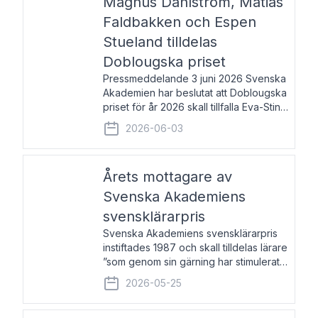
Magnus Dahlström, Matias
Faldbakken och Espen
Stueland tilldelas
Doblougska priset
Pressmeddelande 3 juni 2026 Svenska
Akademien har beslutat att Doblougska
priset för år 2026 skall tillfalla Eva-Stina
Byggmästar, Magnus Dahlström, Matias
2026-06-03
Faldbakken samt Espen Stueland.
Prisbeloppet är 200 000 svenska
kronor per mottagare
Årets mottagare av
Svenska Akademiens
svensklärarpris
Svenska Akademiens svensklärarpris
instiftades 1987 och skall tilldelas lärare
”som genom sin gärning har stimulerat
intresset hos unga människor för
2026-05-25
svenska språket och litteraturen”.
Prisutdelning och samtal med