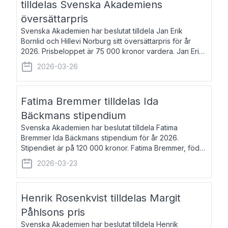
tilldelas Svenska Akademiens
översättarpris
Svenska Akademien har beslutat tilldela Jan Erik
Bornlid och Hillevi Norburg sitt översättarpris för år
2026. Prisbeloppet är 75 000 kronor vardera. Jan Erik
Bornlid, född 1947, är översättare från tyska. Han är
2026-03-26
främst känd för sina översät
Fatima Bremmer tilldelas Ida
Bäckmans stipendium
Svenska Akademien har beslutat tilldela Fatima
Bremmer Ida Bäckmans stipendium för år 2026.
Stipendiet är på 120 000 kronor. Fatima Bremmer, född
1977, är journalist och författare. Hon utkom i fjol med
2026-03-23
boken Ligan. Klarakvarterens blodsyst
Henrik Rosenkvist tilldelas Margit
Påhlsons pris
Svenska Akademien har beslutat tilldela Henrik