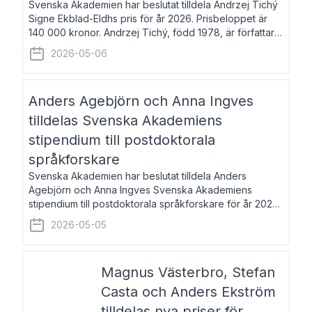
Svenska Akademien har beslutat tilldela Andrzej Tichý
Signe Ekblad-Eldhs pris för år 2026. Prisbeloppet är
140 000 kronor. Andrzej Tichý, född 1978, är författare
och kulturskribent. Han debuterade 2005 med den
2026-05-06
lovordade romanen Sex liter l
Anders Agebjörn och Anna Ingves
tilldelas Svenska Akademiens
stipendium till postdoktorala
språkforskare
Svenska Akademien har beslutat tilldela Anders
Agebjörn och Anna Ingves Svenska Akademiens
stipendium till postdoktorala språkforskare för år 2026.
Stipendiebeloppet är 75 000 kronor per mottagare.
2026-05-05
Anders Agebjörn, född 1984, är universitet
Magnus Västerbro, Stefan
Casta och Anders Ekström
tilldelas nya priser för