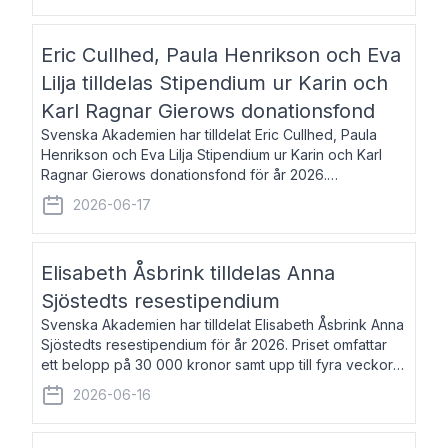
Eric Cullhed, Paula Henrikson och Eva
Lilja tilldelas Stipendium ur Karin och
Karl Ragnar Gierows donationsfond
Svenska Akademien har tilldelat Eric Cullhed, Paula
Henrikson och Eva Lilja Stipendium ur Karin och Karl
Ragnar Gierows donationsfond för år 2026.
Stipendiebeloppet är på 70 000 kronor vardera. Eric
2026-06-17
Cullhed, född 1985, är professor i grekis
Elisabeth Åsbrink tilldelas Anna
Sjöstedts resestipendium
Svenska Akademien har tilldelat Elisabeth Åsbrink Anna
Sjöstedts resestipendium för år 2026. Priset omfattar
ett belopp på 30 000 kronor samt upp till fyra veckors
fri vistelse i Akademiens lägenhet i Berlin. Elisabeth
2026-06-16
Åsbrink, född 1965 oc