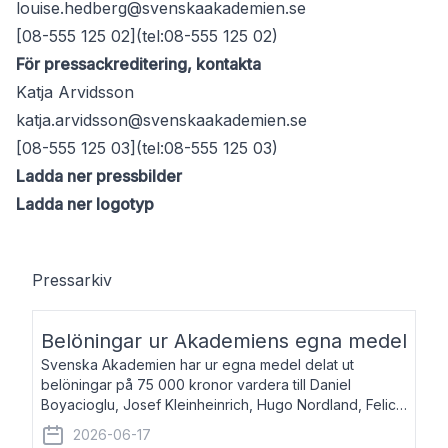
louise.hedberg@svenskaakademien.se
[08-555 125 02](tel:08-555 125 02)
För pressackreditering, kontakta
Katja Arvidsson
katja.arvidsson@svenskaakademien.se
[08-555 125 03](tel:08-555 125 03)
Ladda ner pressbilder
Ladda ner logotyp
Pressarkiv
Belöningar ur Akademiens egna medel
Svenska Akademien har ur egna medel delat ut
belöningar på 75 000 kronor vardera till Daniel
Boyacioglu, Josef Kleinheinrich, Hugo Nordland, Felicia
Stenroth och Svante Strandberg. Daniel Boyacioglu,
2026-06-17
född 1981, är poet och scenartist. Josef