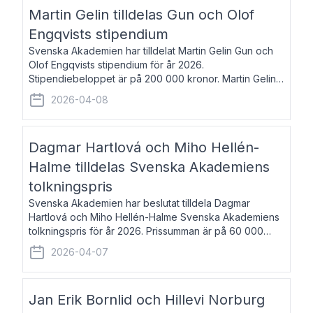
talar om språk och poesi – o
Martin Gelin tilldelas Gun och Olof
Engqvists stipendium
Svenska Akademien har tilldelat Martin Gelin Gun och
Olof Engqvists stipendium för år 2026.
Stipendiebeloppet är på 200 000 kronor. Martin Gelin,
född 1978, är journalist och författare. Han lever
2026-04-08
numera i Paris men var under många år bosat
Dagmar Hartlová och Miho Hellén-
Halme tilldelas Svenska Akademiens
tolkningspris
Svenska Akademien har beslutat tilldela Dagmar
Hartlová och Miho Hellén-Halme Svenska Akademiens
tolkningspris för år 2026. Prissumman är på 60 000
kronor var. Dagmar Hartlová, född 1951, översätter
2026-04-07
huvudsakligen från svenska till tjeckiska
Jan Erik Bornlid och Hillevi Norburg