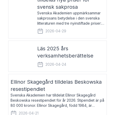
svensk sakprosa
Svenska Akademien uppmärksammar
sakprosans betydelse i den svenska
litteraturen med tre nyinstiftade priser:
Svenska Akademiens pris till
2026-04-29
framstående författare av svensk
sakprosa som i år går till Magnus
Västerbro, Svenska Akademiens pris
Läs 2025 års
verksamhetsberättelse
2026-04-24
Ellinor Skagegård tilldelas Beskowska
resestipendiet
Svenska Akademien har tilldelat Ellinor Skagegård
Beskowska resestipendiet för år 2026. Stipendiet är på
80 000 kronor. Ellinor Skagegård, född 1984, är
författare, journalist och musiker. Hon skriver
2026-04-21