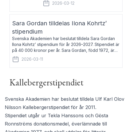
fem av de kungliga akademierna det så
2026-03-12
kallade Bernadotteprogrammet med
syfte att genom stipendier erbjuda stöd
och fortbildning till fo
Sara Gordan tilldelas Ilona Kohrtz’
stipendium
Svenska Akademien har beslutat tilldela Sara Gordan
Ilona Kohrtz’ stipendium för år 2026–2027. Stipendiet är
på 40 000 kronor per år. Sara Gordan, född 1972, är
författare och översättare. Hon debuterade 2006 med
2026-03-11
det prosalyriska verket En
Kallebergerstipendiet
Svenska Akademien har beslutat tilldela Ulf Karl Olov
Nilsson Kallebergerstipendiet för år 2011.
Stipendiet utgår ur Tekla Hanssons och Gösta
Ronnströms donationsmedel, överlämnade till