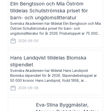
Elin Bengtsson och Mia Öström
tilldelas Schullströmska priset för
barn- och ungdomslitteratur
Svenska Akademien har tilldelat Elin Bengtsson och Mia
Öström Schullströmska priset för barn- och
ungdomslitteratur för år 2026. Prisbeloppet är 75 000
kronor vardera. Elin Bengtsson, född 1987, är författare
2026-06-09
och forskare i genusvetenskap.
Hans Landqvist tilldelas Blomska
stipendiet
Svenska Akademien har tilldelat Hans Landqvist
Blomska stipendiet för år 2026. Stipendiebeloppet är
50 000 kronor. Hans Landqvist, född 1958, är
professor i svenska vid Göteborgs universitet. Han
2026-06-08
disputerade år 2000 på avhandlingen Författn
Eva-Stina Byggmästar,