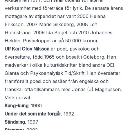
Akademien 1977, och skall utdelas för litterär
verksamhet med företräde för lyrik. De senaste årens
mottagare av stipendiet har varit 2006 Helena
Eriksson, 2007 Marie Silkeberg, 2008 Leif
Holmstrand, 2009 Ida Börjel och 2010 Johannes
Heldén. Prisbeloppet är på 50 000 kronor.
Ulf Karl Olov Nilsson
är poet, psykolog och
översättare, född 1965 och bosatt i Göteborg. Han
medverkar i olika kulturtidskrifter bland andra OEI,
Glänta och Psykoanalytisk Tid/Skrift. Han översätter
framförallt poesi och essäer från engelska och
franska, ofta tillsammans med Jonas (J) Magnusson.
Verk i urval
Kung-kung
. 1990
Under det som inte förgår
. 1992
Sändning
. 1997