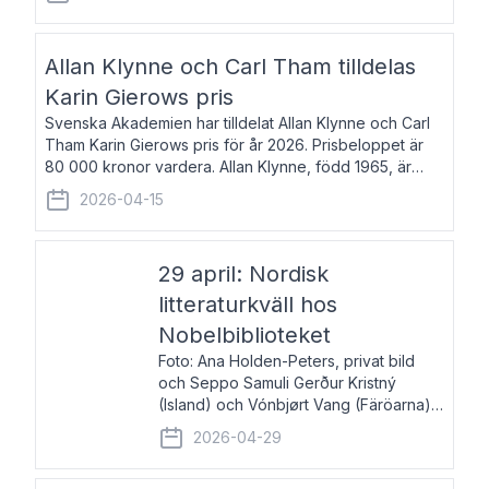
återkommande för Svenska Dagbladet, Ups
Allan Klynne och Carl Tham tilldelas
Karin Gierows pris
Svenska Akademien har tilldelat Allan Klynne och Carl
Tham Karin Gierows pris för år 2026. Prisbeloppet är
80 000 kronor vardera. Allan Klynne, född 1965, är
arkeolog, författare, översättare och fil.dr i antikens
2026-04-15
kultur och samhällsliv. Ut
29 april: Nordisk
litteraturkväll hos
Nobelbiblioteket
Foto: Ana Holden-Peters, privat bild
och Seppo Samuli Gerður Kristný
(Island) och Vónbjørt Vang (Färöarna)
läser ur sina verk och samtalar med
2026-04-29
John Swedenmark. De läser upp på
färöiska, isländska och svenska och