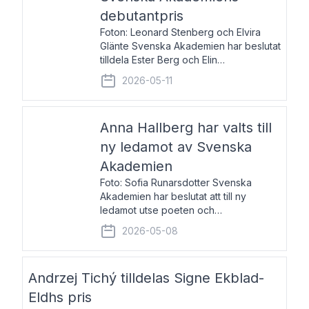
debutantpris
Foton: Leonard Stenberg och Elvira
Glänte Svenska Akademien har beslutat
tilldela Ester Berg och Elin
Michaelsdotter Svenska Akademiens
2026-05-11
debutantpris för år 2026. Priset är
nyinstiftat och syftar till att lyfta fram
intressanta och löftesrik
Anna Hallberg har valts till
ny ledamot av Svenska
Akademien
Foto: Sofia Runarsdotter Svenska
Akademien har beslutat att till ny
ledamot utse poeten och
litteraturkritikern Anna Hallberg. Hon
2026-05-08
efterträder poeten Tua Forsström på
stol 18 och kommer att ta sitt inträde vid
Akademiens högtidssammankomst
Andrzej Tichý tilldelas Signe Ekblad-
Eldhs pris