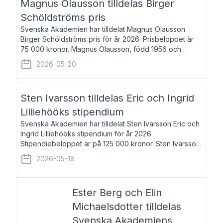
Magnus Olausson tilldelas Birger
Schöldströms pris
Svenska Akademien har tilldelat Magnus Olausson
Birger Schöldströms pris för år 2026. Prisbeloppet är
75 000 kronor. Magnus Olausson, född 1956 och
bosatt i Stockholm, är konstvetare, museiman och
2026-05-20
hovman. Han disputerade 1993 vid Uppsala un
Sten Ivarsson tilldelas Eric och Ingrid
Lilliehööks stipendium
Svenska Akademien har tilldelat Sten Ivarsson Eric och
Ingrid Lilliehööks stipendium för år 2026.
Stipendiebeloppet är på 125 000 kronor. Sten Ivarsson,
född 1979, är mediateksamordnare vid
2026-05-18
Söderslättsgymnasiet i Trelleborg. Här har han på
Ester Berg och Elin
Michaelsdotter tilldelas
Svenska Akademiens