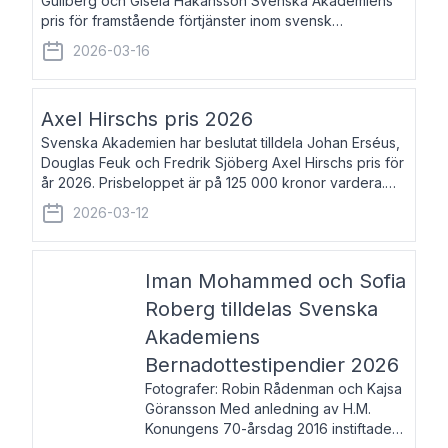
Gullberg och Gisela Håkansson Svenska Akademiens
pris för framstående förtjänster inom svensk
språkforskning och språkvård till minne av Carl Gabriel
2026-03-16
och Karin Forsberg för år 2026. Prissumma
Axel Hirschs pris 2026
Svenska Akademien har beslutat tilldela Johan Erséus,
Douglas Feuk och Fredrik Sjöberg Axel Hirschs pris för
år 2026. Prisbeloppet är på 125 000 kronor vardera.
Johan Erséus, född 1959, är fackboksförfattare och
2026-03-12
journalist med mångårigt för
Iman Mohammed och Sofia
Roberg tilldelas Svenska
Akademiens
Bernadottestipendier 2026
Fotografer: Robin Rådenman och Kajsa
Göransson Med anledning av H.M.
Konungens 70-årsdag 2016 instiftade