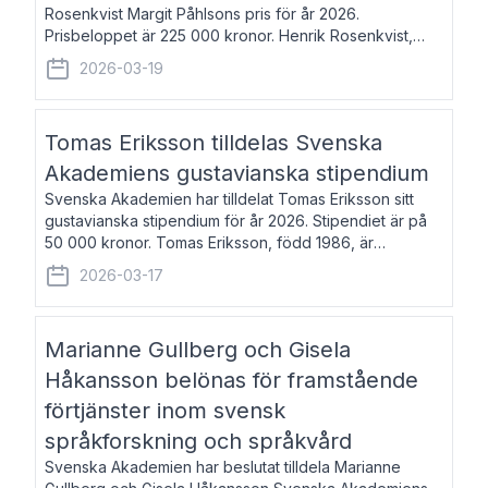
Rosenkvist Margit Påhlsons pris för år 2026.
Prisbeloppet är 225 000 kronor. Henrik Rosenkvist,
född 1965, är professor i nordiska språk vid Göteborgs
2026-03-19
universitet. Han disputerade 2004 på avhan
Tomas Eriksson tilldelas Svenska
Akademiens gustavianska stipendium
Svenska Akademien har tilldelat Tomas Eriksson sitt
gustavianska stipendium för år 2026. Stipendiet är på
50 000 kronor. Tomas Eriksson, född 1986, är
projektledare inom marknadsföring och författare och
2026-03-17
utkom i fjol med boken Syndabocken.
Marianne Gullberg och Gisela
Håkansson belönas för framstående
förtjänster inom svensk
språkforskning och språkvård
Svenska Akademien har beslutat tilldela Marianne