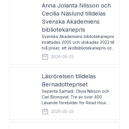
pristagarna äger rum under
Anna Jolanta Nilsson och
Cecilia Näslund tilldelas
Svenska Akademiens
bibliotekariepris
Svenska Akademiens bibliotekariepris
inrättades 2005 och utökades 2023 till
två priser, ett skolbibliotekariepris och
ett folkbibliotekariepris. Priserna skall
2026-05-25
tilldelas bibliotekarier vid svenska folk-
och skolbibliotek som gjort värdefull
Läsrörelsen tilldelas
Bernadottepriset
Sepenta Sarhadi, Olivia Nilsson och
Carl Blomqvist. Tre av över 400
Läsande förebilder för Read Hour
Sverige. Foto: Michael Wall. Den ideella
2026-05-25
föreningen Läsrörelsen tilldelas
Bernadottepriset 2026 för att den
under ett kvarts sekel gjort re