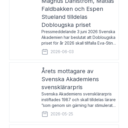
Magnus Dahlström, Matias
Faldbakken och Espen
Stueland tilldelas
Doblougska priset
Pressmeddelande 3 juni 2026 Svenska
Akademien har beslutat att Doblougska
priset för år 2026 skall tillfalla Eva-Stina
Byggmästar, Magnus Dahlström, Matias
2026-06-03
Faldbakken samt Espen Stueland.
Prisbeloppet är 200 000 svenska
kronor per mottagare
Årets mottagare av
Svenska Akademiens
svensklärarpris
Svenska Akademiens svensklärarpris
instiftades 1987 och skall tilldelas lärare
”som genom sin gärning har stimulerat
intresset hos unga människor för
2026-05-25
svenska språket och litteraturen”.
Prisutdelning och samtal med